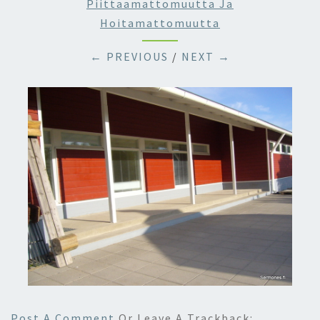
Piittaamattomuutta Ja
Hoitamattomuutta
← PREVIOUS
/
NEXT →
Post A Comment
Or Leave A Trackback: