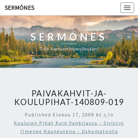
SERMÓNES
Togg
navi
SERMÓNES
Tule Aamuun Hymyilevään!
PAIVAKAHVIT-JA-
KOULUPIHAT-140809-019
Published
Elokuu 17, 2009
At
×
In
Koulujen Pihat Kuin Vankilassa – Sivistys
Ilmenee Kauneutena – Uskomatonta