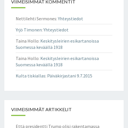
VIIMEISIMMÄT KOMMENTIT
Nettilehti Sermones
:
Yhteystiedot
Yrjö Timonen
:
Yhteystiedot
Taina Hollo
:
Keskitysleirien esikartanoissa
Suomessa keväällä 1918
Taina Hollo
:
Keskitysleirien esikartanoissa
Suomessa keväällä 1918
Kulta tiskiallas
:
Päiväkirjastani 9.7.2015
VIIMEISIMMÄT ARTIKKELIT
Että presidentti Trump olisi rakentamassa