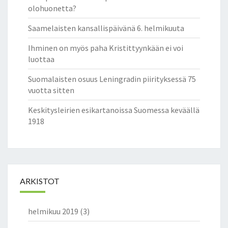
olohuonetta?
Saamelaisten kansallispäivänä 6. helmikuuta
Ihminen on myös paha Kristittyynkään ei voi
luottaa
Suomalaisten osuus Leningradin piirityksessä 75
vuotta sitten
Keskitysleirien esikartanoissa Suomessa keväällä
1918
ARKISTOT
helmikuu 2019
(3)