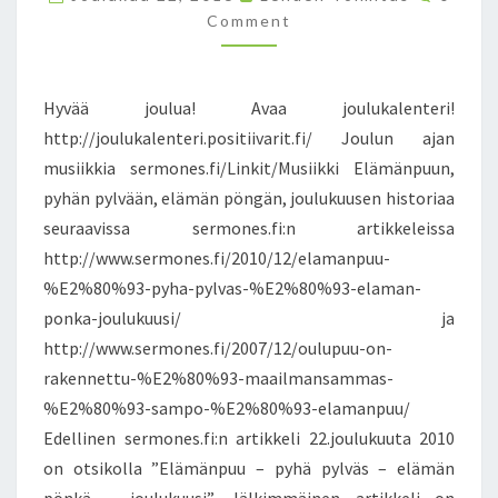
Ä
O
Comment
J
M
M
O
E
U
N
T
L
Hyvää joulua! Avaa joulukalenteri!
S
U
http://joulukalenteri.positiivarit.fi/ Joulun ajan
A
musiikkia sermones.fi/Linkit/Musiikki Elämänpuun,
!
M
pyhän pylvään, elämän pöngän, joulukuusen historiaa
E
seuraavissa sermones.fi:n artikkeleissa
R
http://www.sermones.fi/2010/12/elamanpuu-
R
%E2%80%93-pyha-pylvas-%E2%80%93-elaman-
Y
ponka-joulukuusi/ ja
C
H
http://www.sermones.fi/2007/12/oulupuu-on-
R
rakennettu-%E2%80%93-maailmansammas-
I
%E2%80%93-sampo-%E2%80%93-elamanpuu/
S
Edellinen sermones.fi:n artikkeli 22.joulukuuta 2010
T
M
on otsikolla ”Elämänpuu – pyhä pylväs – elämän
A