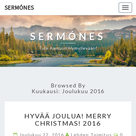
SERMÓNES
Togg
navi
SERMÓNES
Tule Aamuun Hymyilevään!
Browsed By
Kuukausi: Joulukuu 2016
H
HYVÄÄ JOULUA! MERRY
Y
CHRISTMAS! 2016
V
Ä
C
Joulukuu 22, 2016
Lehden Toimitus
0