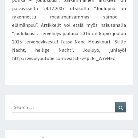
pönkä – joulukuusi”. Jälkimmäinen artikkeli on
S
päiväyksellä 24.12.2007 otsikolla ”Joulupuu on
!
rakennettu – maailmansammas – sampo –
2
elämänpuu”. Artikkelit voi etsiä myös hakusanalla
0
1
”joulukuusi”. Tervehdys jouluna 2016 on kopio joulun
6
2015 tervehdyksestä! Tässä Nana Mouskouri ”Stille
Nacht, heilige Nacht”. Jouluyö, juhlayö!
http://www.youtube.com/watch?v=pLkr_WYvHec
Search
Search
for: