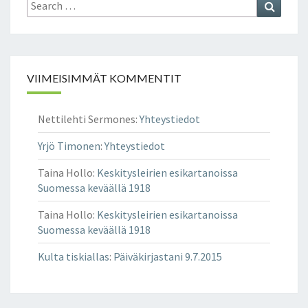
Search
Search
M
A
for:
A
I
A
S
I
E
L
N
VIIMEISIMMÄT KOMMENTIT
M
A
A
K
A
A
Nettilehti Sermones
:
Yhteystiedot
I
D
Yrjö Timonen
:
Yhteystiedot
E
Taina Hollo
:
Keskitysleirien esikartanoissa
P
Suomessa keväällä 1918
U
U
Taina Hollo
:
Keskitysleirien esikartanoissa
N
Suomessa keväällä 1918
A
–
Kulta tiskiallas
:
Päiväkirjastani 9.7.2015
K
O
U