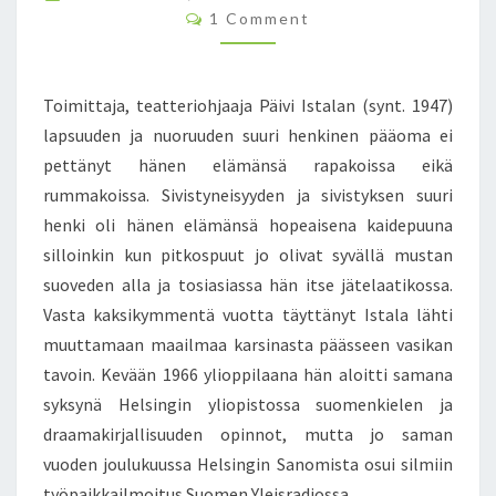
O
T
C
1 Comment
L
O
K
M
I
U
M
”
O
E
N
K
Toimittaja, teatteriohjaaja Päivi Istalan (synt. 1947)
R
T
A
I
S
lapsuuden ja nuoruuden suuri henkinen pääoma ei
N
V
pettänyt hänen elämänsä rapakoissa eikä
S
A
rummakoissa. Sivistyneisyyden ja sivistyksen suuri
A
T
henki oli hänen elämänsä hopeaisena kaidepuuna
N
I
V
H
silloinkin kun pitkospuut jo olivat syvällä mustan
I
M
suoveden alla ja tosiasiassa hän itse jätelaatikossa.
H
I
Vasta kaksikymmentä vuotta täyttänyt Istala lähti
O
S
muuttamaan maailmaa karsinasta päässeen vasikan
L
E
L
N
tavoin. Kevään 1966 ylioppilaana hän aloitti samana
I
V
syksynä Helsingin yliopistossa suomenkielen ja
N
E
draamakirjallisuuden opinnot, mutta jo saman
E
R
vuoden joulukuussa Helsingin Sanomista osui silmiin
N
E
työpaikkailmoitus Suomen Yleisradiossa,…
”
S