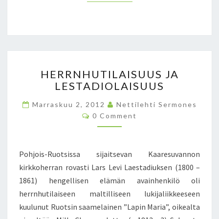
A
P
C
U
K
O
O
L
B
T
A
A
H
M
V
HERRNHUTILAISUUS JA
E
A
E
LESTADIOLAISUUS
R
J
R
R
A
I
Marraskuu 2, 2012
Nettilehti Sermones
N
P
V
C
0 Comment
H
E
A
O
U
M
R
N
M
T
H
A
E
I
N
E
A
Pohjois-Ruotsissa sijaitsevan Kaaresuvannon
T
L
J
–
S
kirkkoherran rovasti Lars Levi Laestadiuksen (1800 –
A
O
S
1861) hengellisen elämän avainhenkilö oli
I
H
I
S
herrnhutilaiseen maltilliseen lukijaliikkeeseen
T
V
U
A
kuulunut Ruotsin saamelainen ”Lapin Maria”, oikealta
I
U
V
S