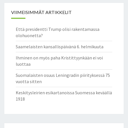
L
U
VIIMEISIMMÄT ARTIKKELIT
T
U
S
Että presidentti Trump olisi rakentamassa
O
olohuonetta?
P
A
Saamelaisten kansallispäivänä 6. helmikuuta
S
M
Ihminen on myös paha Kristittyynkään ei voi
E
luottaa
D
Suomalaisten osuus Leningradin piirityksessä 75
I
vuotta sitten
A
N
Keskitysleirien esikartanoissa Suomessa keväällä
S
1918
I
V
I
S
T