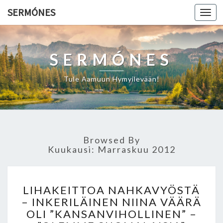
SERMÓNES
Togg
navi
SERMÓNES
Tule Aamuun Hymyilevään!
Browsed By
Kuukausi: Marraskuu 2012
L
LIHAKEITTOA NAHKAVYÖSTÄ
I
– INKERILÄINEN NIINA VÄÄRÄ
H
OLI ”KANSANVIHOLLINEN” –
A