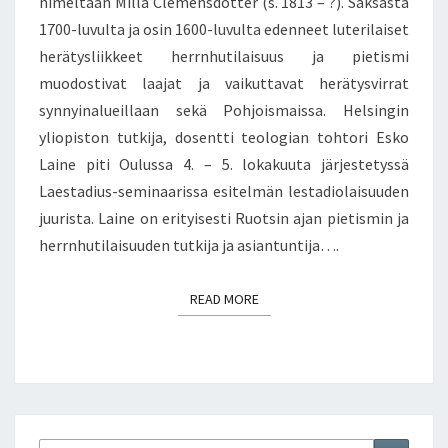
nimeltään Milla Clemensdotter (s. 1813 – ?). Saksasta
S
A
T
1700-luvulta ja osin 1600-luvulta edenneet luterilaiset
J
T
Y
herätysliikkeet herrnhutilaisuus ja pietismi
A
M
K
L
muodostivat laajat ja vaikuttavat herätysvirrat
A
S
E
A
E
synnyinalueillaan sekä Pohjoismaissa. Helsingin
S
I
N
yliopiston tutkija, dosentti teologian tohtori Esko
T
L
S
Laine piti Oulussa 4. – 5. lokakuuta järjestetyssä
A
M
U
D
Laestadius-seminaarissa esitelmän lestadiolaisuuden
A
U
I
N
R
juurista. Laine on erityisesti Ruotsin ajan pietismin ja
O
V
I
herrnhutilaisuuden tutkija ja asiantuntija….
L
A
H
A
L
E
I
READ MORE
READ MORE
T
N
S
I
K
U
O
I
U
T
H
S
A
O
J
P
A
E