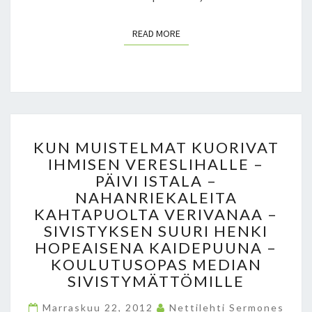
K
E
READ MORE
READ MORE
R
I
L
Ä
I
N
E
K
KUN MUISTELMAT KUORIVAT
N
U
IHMISEN VERESLIHALLE –
N
N
PÄIVI ISTALA –
I
M
I
U
NAHANRIEKALEITA
N
I
KAHTAPUOLTA VERIVANAA –
A
S
SIVISTYKSEN SUURI HENKI
V
T
HOPEAISENA KAIDEPUUNA –
Ä
E
KOULUTUSOPAS MEDIAN
Ä
L
SIVISTYMÄTTÖMILLE
R
M
Ä
A
Marraskuu 22, 2012
Nettilehti Sermones