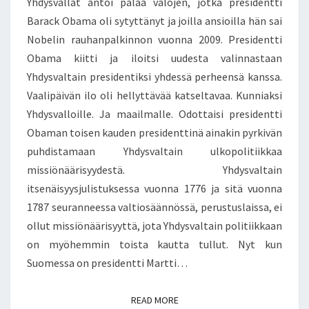
Yhdysvallat antoi palaa valojen, jotka presidentti
N
T
N
S
Barack Obama oli sytyttänyt ja joilla ansioilla hän sai
T
A
O
H
Nobelin rauhanpalkinnon vuonna 2009. Presidentti
I
A
Obama kiitti ja iloitsi uudesta valinnastaan
V
N
Yhdysvaltain presidentiksi yhdessä perheensä kanssa.
A
R
Vaalipäivän ilo oli hellyttävää katseltavaa. Kunniaksi
L
I
Yhdysvalloille. Ja maailmalle. Odottaisi presidentti
O
E
J
K
Obaman toisen kauden presidenttinä ainakin pyrkivän
E
A
puhdistamaan Yhdysvaltain ulkopolitiikkaa
N
L
missiönäärisyydestä. Yhdysvaltain
P
E
itsenäisyysjulistuksessa vuonna 1776 ja sitä vuonna
A
I
L
T
1787 seuranneessa valtiosäännössä, perustuslaissa, ei
A
A
ollut missiönäärisyyttä, jota Yhdysvaltain politiikkaan
A
K
on myöhemmin toista kautta tullut. Nyt kun
–
A
Suomessa on presidentti Martti…
B
H
A
T
R
A
READ MORE
READ MORE