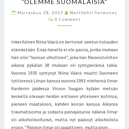
K
”OLEMME SUOMALAISIA”
E
Marraskuu 28, 2012
I
Nettilehti Sermones
C
T
0 Comment
O
T
M
M
O
E
A
N
Inkeriläinen Niina Väärä on kertonut vaietun totuuden
T
N
S
elämästään. Enää hänellä ei ole passia, jonka mukaan
A
hän olisi ”kansan vihollinen”, joka hän Neuvostoliiton
H
K
aikana pykälän 38 mukaan oli syntyperänsä takia.
A
Vuonna 1930 syntynyt Niina Väärä muutti Suomeen
V
tyttärensä Liinan kanssa vuonna 1993 miehensä Ilmar
Y
Kardenin jäädessä Viroon Suugan kylään metsän
Ö
S
keskellä olevaan heidän entiseen yhteiseen kotiinsa,
T
pieneen maataloon, kahden koiran kanssa. Aikansa
Ä
traumatisoima ja sodasta painajaisunia näkevä Ilmar
–
oli alkoholisoitunut, mutta nyt päässyt alkoholista
I
N
eroon. ”Päivisin Ilmar oli apaattinen, mutta öisin…