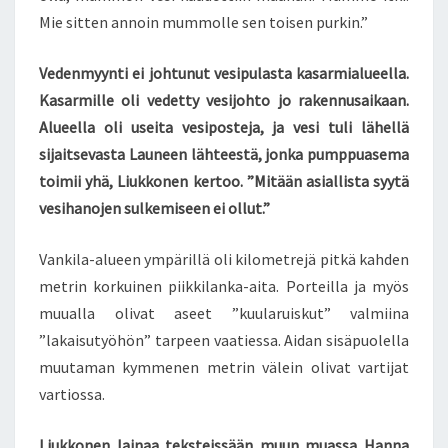
Mie sitten annoin mummolle sen toisen purkin.”
Vedenmyynti ei johtunut vesipulasta kasarmialueella.
Kasarmille oli vedetty vesijohto jo rakennusaikaan.
Alueella oli useita vesiposteja, ja vesi tuli lähellä
sijaitsevasta Launeen lähteestä, jonka pumppuasema
toimii yhä, Liukkonen kertoo. ”Mitään asiallista syytä
vesihanojen sulkemiseen ei ollut.”
Vankila-alueen ympärillä oli kilometrejä pitkä kahden
metrin korkuinen piikkilanka-aita. Porteilla ja myös
muualla olivat aseet ”kuularuiskut” valmiina
”lakaisutyöhön” tarpeen vaatiessa. Aidan sisäpuolella
muutaman kymmenen metrin välein olivat vartijat
vartiossa.
Liukkonen lainaa teksteissään muun muassa Hanna