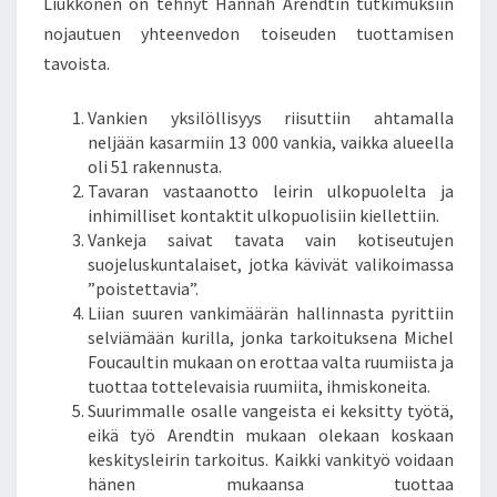
Liukkonen on tehnyt Hannah Arendtin tutkimuksiin
nojautuen yhteenvedon toiseuden tuottamisen
tavoista.
Vankien yksilöllisyys riisuttiin ahtamalla
neljään kasarmiin 13 000 vankia, vaikka alueella
oli 51 rakennusta.
Tavaran vastaanotto leirin ulkopuolelta ja
inhimilliset kontaktit ulkopuolisiin kiellettiin.
Vankeja saivat tavata vain kotiseutujen
suojeluskuntalaiset, jotka kävivät valikoimassa
”poistettavia”.
Liian suuren vankimäärän hallinnasta pyrittiin
selviämään kurilla, jonka tarkoituksena Michel
Foucaultin mukaan on erottaa valta ruumiista ja
tuottaa tottelevaisia ruumiita, ihmiskoneita.
Suurimmalle osalle vangeista ei keksitty työtä,
eikä työ Arendtin mukaan olekaan koskaan
keskitysleirin tarkoitus. Kaikki vankityö voidaan
hänen mukaansa tuottaa