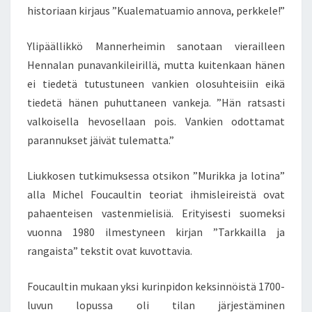
historiaan kirjaus ”Kualematuamio annova, perkkele!”
Ylipäällikkö Mannerheimin sanotaan vierailleen
Hennalan punavankileirillä, mutta kuitenkaan hänen
ei tiedetä tutustuneen vankien olosuhteisiin eikä
tiedetä hänen puhuttaneen vankeja. ”Hän ratsasti
valkoisella hevosellaan pois. Vankien odottamat
parannukset jäivät tulematta.”
Liukkosen tutkimuksessa otsikon ”Murikka ja lotina”
alla Michel Foucaultin teoriat ihmisleireistä ovat
pahaenteisen vastenmielisiä. Erityisesti suomeksi
vuonna 1980 ilmestyneen kirjan ”Tarkkailla ja
rangaista” tekstit ovat kuvottavia.
Foucaultin mukaan yksi kurinpidon keksinnöistä 1700-
luvun lopussa oli tilan järjestäminen