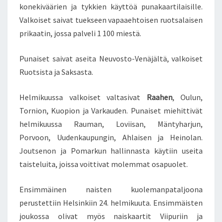
konekiväärien ja tykkien käyttöä punakaartilaisille.
Valkoiset saivat tuekseen vapaaehtoisen ruotsalaisen
prikaatin, jossa palveli 1 100 miestä.
Punaiset saivat aseita Neuvosto-Venäjältä, valkoiset
Ruotsista ja Saksasta.
Helmikuussa valkoiset valtasivat
Raahen
, Oulun,
Tornion, Kuopion ja Varkauden. Punaiset miehittivät
helmikuussa Rauman, Loviisan, Mäntyharjun,
Porvoon, Uudenkaupungin, Ahlaisen ja Heinolan.
Joutsenon ja Pomarkun hallinnasta käytiin useita
taisteluita, joissa voittivat molemmat osapuolet.
Ensimmäinen naisten kuolemanpataljoona
perustettiin Helsinkiin 24. helmikuuta. Ensimmäisten
joukossa olivat myös naiskaartit Viipuriin ja