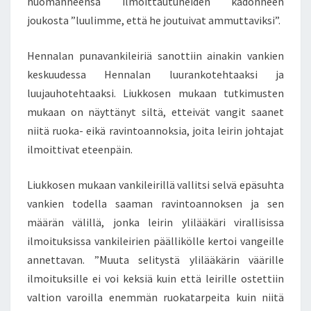
huomanneensa ilmoittautuneiden kadonneen
joukosta ”luulimme, että he joutuivat ammuttaviksi”.
Hennalan punavankileiriä sanottiin ainakin vankien
keskuudessa Hennalan luurankotehtaaksi ja
luujauhotehtaaksi. Liukkosen mukaan tutkimusten
mukaan on näyttänyt siltä, etteivät vangit saanet
niitä ruoka- eikä ravintoannoksia, joita leirin johtajat
ilmoittivat eteenpäin.
Liukkosen mukaan vankileirillä vallitsi selvä epäsuhta
vankien todella saaman ravintoannoksen ja sen
määrän välillä, jonka leirin ylilääkäri virallisissa
ilmoituksissa vankileirien päällikölle kertoi vangeille
annettavan. ”Muuta selitystä ylilääkärin väärille
ilmoituksille ei voi keksiä kuin että leirille ostettiin
valtion varoilla enemmän ruokatarpeita kuin niitä