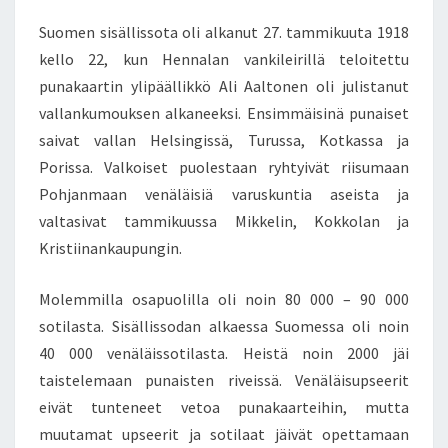
Suomen sisällissota oli alkanut 27. tammikuuta 1918
kello 22, kun Hennalan vankileirillä teloitettu
punakaartin ylipäällikkö Ali Aaltonen oli julistanut
vallankumouksen alkaneeksi. Ensimmäisinä punaiset
saivat vallan Helsingissä, Turussa, Kotkassa ja
Porissa. Valkoiset puolestaan ryhtyivät riisumaan
Pohjanmaan venäläisiä varuskuntia aseista ja
valtasivat tammikuussa Mikkelin, Kokkolan ja
Kristiinankaupungin.
Molemmilla osapuolilla oli noin 80 000 – 90 000
sotilasta. Sisällissodan alkaessa Suomessa oli noin
40 000 venäläissotilasta. Heistä noin 2000 jäi
taistelemaan punaisten riveissä. Venäläisupseerit
eivät tunteneet vetoa punakaarteihin, mutta
muutamat upseerit ja sotilaat jäivät opettamaan