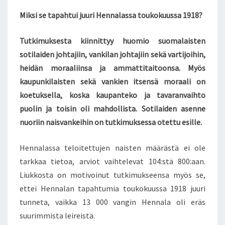
S
Miksi se tapahtui juuri Hennalassa toukokuussa 1918?
U
O
Tutkimuksesta kiinnittyy huomio suomalaisten
M
sotilaiden johtajiin, vankilan johtajiin sekä vartijoihin,
E
S
heidän moraaliinsa ja ammattitaitoonsa. Myös
S
kaupunkilaisten sekä vankien itsensä moraali on
A
koetuksella, koska kaupanteko ja tavaranvaihto
K
puolin ja toisin oli mahdollista. Sotilaiden asenne
E
V
nuoriin naisvankeihin on tutkimuksessa otettu esille.
Ä
Ä
Hennalassa teloitettujen naisten määrästä ei ole
L
tarkkaa tietoa, arviot vaihtelevat 104:stä 800:aan.
L
Liukkosta on motivoinut tutkimukseensa myös se,
Ä
1
ettei Hennalan tapahtumia toukokuussa 1918 juuri
9
tunneta, vaikka 13 000 vangin Hennala oli eräs
1
suurimmista leireistä.
8