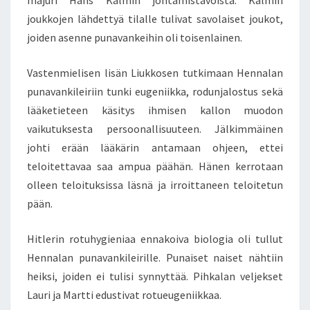
majuri Hans Kalmin johtamistavoista. Kalmin
joukkojen lähdettyä tilalle tulivat savolaiset joukot,
joiden asenne punavankeihin oli toisenlainen.
Vastenmielisen lisän Liukkosen tutkimaan Hennalan
punavankileiriin tunki eugeniikka, rodunjalostus sekä
lääketieteen käsitys ihmisen kallon muodon
vaikutuksesta persoonallisuuteen. Jälkimmäinen
johti erään lääkärin antamaan ohjeen, ettei
teloitettavaa saa ampua päähän. Hänen kerrotaan
olleen teloituksissa läsnä ja irroittaneen teloitetun
pään.
Hitlerin rotuhygieniaa ennakoiva biologia oli tullut
Hennalan punavankileirille. Punaiset naiset nähtiin
heiksi, joiden ei tulisi synnyttää. Pihkalan veljekset
Lauri ja Martti edustivat rotueugeniikkaa.