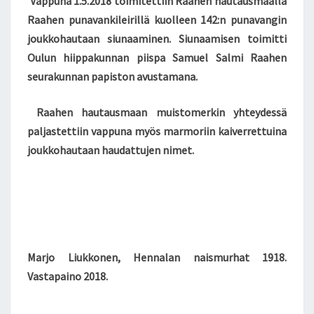
Vappuna 1.5.2018 toimitettiin Raahen hautausmaalla
Raahen punavankileirillä kuolleen 142:n punavangin
joukkohautaan siunaaminen. Siunaamisen toimitti
Oulun hiippakunnan piispa Samuel Salmi Raahen
seurakunnan papiston avustamana.
Raahen hautausmaan muistomerkin yhteydessä
paljastettiin vappuna myös marmoriin kaiverrettuina
joukkohautaan haudattujen nimet.
Marjo Liukkonen, Hennalan naismurhat 1918.
Vastapaino 2018.