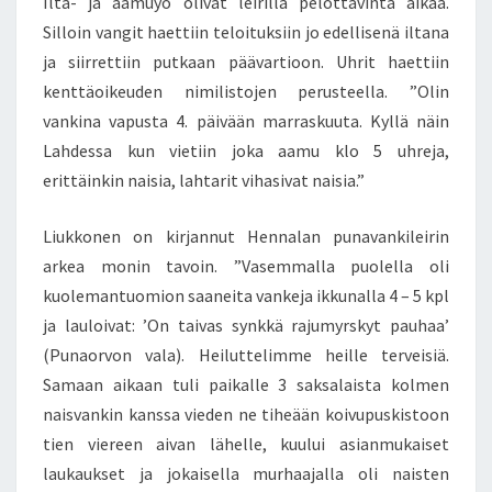
Ilta- ja aamuyö olivat leirillä pelottavinta aikaa.
Silloin vangit haettiin teloituksiin jo edellisenä iltana
ja siirrettiin putkaan päävartioon. Uhrit haettiin
kenttäoikeuden nimilistojen perusteella. ”Olin
vankina vapusta 4. päivään marraskuuta. Kyllä näin
Lahdessa kun vietiin joka aamu klo 5 uhreja,
erittäinkin naisia, lahtarit vihasivat naisia.”
Liukkonen on kirjannut Hennalan punavankileirin
arkea monin tavoin. ”Vasemmalla puolella oli
kuolemantuomion saaneita vankeja ikkunalla 4 – 5 kpl
ja lauloivat: ’On taivas synkkä rajumyrskyt pauhaa’
(Punaorvon vala). Heiluttelimme heille terveisiä.
Samaan aikaan tuli paikalle 3 saksalaista kolmen
naisvankin kanssa vieden ne tiheään koivupuskistoon
tien viereen aivan lähelle, kuului asianmukaiset
laukaukset ja jokaisella murhaajalla oli naisten