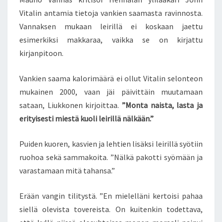
Vitalin antamia tietoja vankien saamasta ravinnosta.
Vannaksen mukaan leirillä ei koskaan jaettu
esimerkiksi makkaraa, vaikka se on kirjattu
kirjanpitoon.
Vankien saama kalorimäärä ei ollut Vitalin selonteon
mukainen 2000, vaan jäi päivittäin muutamaan
sataan, Liukkonen kirjoittaa.
”Monta naista, lasta ja
erityisesti miestä kuoli leirillä nälkään.”
Puiden kuoren, kasvien ja lehtien lisäksi leirillä syötiin
ruohoa sekä sammakoita. ”Nälkä pakotti syömään ja
varastamaan mitä tahansa.”
Erään vangin tilitystä. ”En mielelläni kertoisi pahaa
siellä olevista tovereista. On kuitenkin todettava,