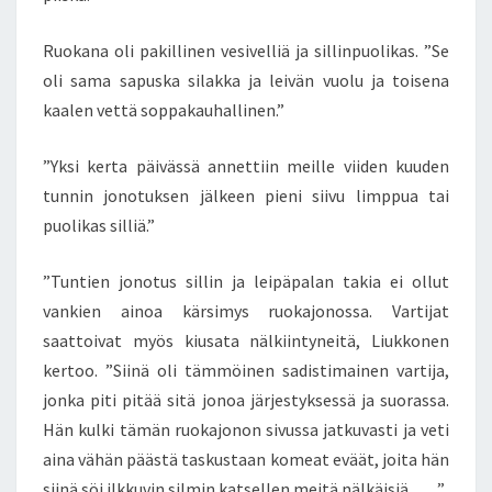
Ruokana oli pakillinen vesivelliä ja sillinpuolikas. ”Se
oli sama sapuska silakka ja leivän vuolu ja toisena
kaalen vettä soppakauhallinen.”
”Yksi kerta päivässä annettiin meille viiden kuuden
tunnin jonotuksen jälkeen pieni siivu limppua tai
puolikas silliä.”
”Tuntien jonotus sillin ja leipäpalan takia ei ollut
vankien ainoa kärsimys ruokajonossa. Vartijat
saattoivat myös kiusata nälkiintyneitä, Liukkonen
kertoo. ”Siinä oli tämmöinen sadistimainen vartija,
jonka piti pitää sitä jonoa järjestyksessä ja suorassa.
Hän kulki tämän ruokajonon sivussa jatkuvasti ja veti
aina vähän päästä taskustaan komeat eväät, joita hän
siinä söi ilkkuvin silmin katsellen meitä nälkäisiä. … .”