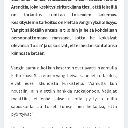
Arendtia, joka keskitysleiritutkijana tiesi, että leireillä
on tarkoitus tuottaa toiseuden kokemus.
Keskitysleirin tarkoitus on kieltää vangin yksilöllisyys.
Vangit säilötään ahtaisiin tiloihin ja heitä kohdellaan
persoonattomana massana, jotta he kokisivat
olevansa ’toisia’ ja uskoisivat, ettei heidän kohtalonsa
kiinnosta ketään.
Vangin aamu alkoi kun kasarmin ovet avattiin aamulla
kello kuusi. Sitä ennen vangit eivät saaneet tulla ulos,
eivät edes ikkunoista kurkistella. ”Aamulla kun
noustiin, niin alettiin hankkia ruokajonoon. Väliajat
maattiin, ei enää jaksettu olla pystyssä niillä
sapuskoilla. Ja toiset tulivat niin heikoiksi, että
pyörtyivät.”