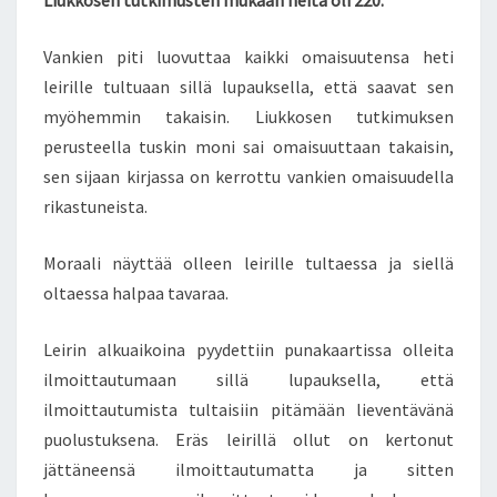
Liukkosen tutkimusten mukaan heitä oli 220.
Vankien piti luovuttaa kaikki omaisuutensa heti
leirille tultuaan sillä lupauksella, että saavat sen
myöhemmin takaisin. Liukkosen tutkimuksen
perusteella tuskin moni sai omaisuuttaan takaisin,
sen sijaan kirjassa on kerrottu vankien omaisuudella
rikastuneista.
Moraali näyttää olleen leirille tultaessa ja siellä
oltaessa halpaa tavaraa.
Leirin alkuaikoina pyydettiin punakaartissa olleita
ilmoittautumaan sillä lupauksella, että
ilmoittautumista tultaisiin pitämään lieventävänä
puolustuksena. Eräs leirillä ollut on kertonut
jättäneensä ilmoittautumatta ja sitten