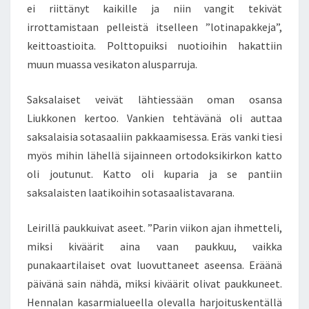
ei riittänyt kaikille ja niin vangit tekivät
irrottamistaan pelleistä itselleen ”lotinapakkeja”,
keittoastioita. Polttopuiksi nuotioihin hakattiin
muun muassa vesikaton alusparruja.
Saksalaiset veivät lähtiessään oman osansa
Liukkonen kertoo. Vankien tehtävänä oli auttaa
saksalaisia sotasaaliin pakkaamisessa. Eräs vanki tiesi
myös mihin lähellä sijainneen ortodoksikirkon katto
oli joutunut. Katto oli kuparia ja se pantiin
saksalaisten laatikoihin sotasaalistavarana.
Leirillä paukkuivat aseet. ”Parin viikon ajan ihmetteli,
miksi kiväärit aina vaan paukkuu, vaikka
punakaartilaiset ovat luovuttaneet aseensa. Eräänä
päivänä sain nähdä, miksi kiväärit olivat paukkuneet.
Hennalan kasarmialueella olevalla harjoituskentällä