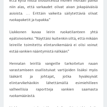
että kyllä niissä olosuhteissa monen moraali painui
niin alas, että varkaudet olivat aivan jokapäiväisiä
asioista. … Erittäin vaikeita säilytettäviä olivat
ruokapaketit ja tupakka.”
Liukkonen kuvaa leirin ruokatilanteen yhtä
epätoivoiseksi. ”Näyttäisi kuitenkin siltä, että mikään
leireille toimitettu elintarvikemäärä ei olisi voinut
estää vankien nääntymistä nälkään.”
Hennalan leirillä vangeille tarkoitetun ruuan
varastamiseen osallistuivat vartijoiden lisäksi myös
lääkärit ja johtajat, jotka hyväksyivät
elintarvikehävikin lähettämällä esimiehilleen
valheellisia raportteja vankien saamasta
ruokamäärästä.