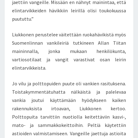
jaettiin vangeille. Missään en nähnyt mainintaa, että
elintarvikkeiden hävikkiin leirillä olisi toukokuussa
puututtu.”
Liukkonen perustelee väitettään ruokahävikistä myös
Suomenlinnan vankileiriä tutkineen Allan Tiitan
maininnalla, jonka mukaan henkilökunta,
vartiosotilaat ja vangit varastivat osan leirin
elintarvikkeista.
Jo vilu ja polttopuiden puute oli vankien rasituksena.
Toistakymmentätuhatta nälkäistä ja palelevaa
vankia joutui käyttämään hyödykseen kaiken
rakennuksista irtoavan, Liukkonen kertoo.
Polttopuita tarvittiin nuotiolla keitettäviin kasvi-,
mato- ja sammakkokeittoihin. Peltiä käytettiin
astioiden valmistamiseen. Vangeille jaettuja astioita