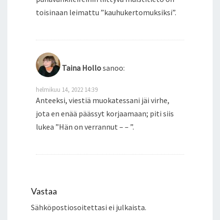
toisinaan leimattu ”kauhukertomuksiksi”.
Taina Hollo
sanoo:
helmikuu 14, 2022 14:39
Anteeksi, viestiä muokatessani jäi virhe,
jota en enää päässyt korjaamaan; piti siis
lukea ”Hän on verrannut – – ”.
Vastaa
Sähköpostiosoitettasi ei julkaista.