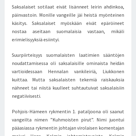
Saksalaiset sotilaat eivät lisänneet leirin ahdinkoa,
päinvastoin. Monille vangeille jäi heistä myönteinen
käsitys. Saksalaiset myöskään eivät epäröineet
nostaa aseitaan suomalaisia vastaan, mikäli
erimielisyyksiä esiintyi.
Suurpiirteisyys suomalaisten laatimien sääntöjen
noudattamisessa oli saksalaisille ominaista heidän
vartioidessaan Hennalan vankileiriä, Liukkonen
kuittaa. Mutta saksalaisten tekemiä raiskauksia
nähneet tai niistä kuulleet suhtautuivat saksalaisiin
negatiivisesti.
Pohjois-Hämeen rykmentin 1. pataljoona oli saanut
vangeilta nimen ”Kuhmoisten pirut”. Nimi juontui
pääasiassa rykmentin johtajan virolaisen komentajan