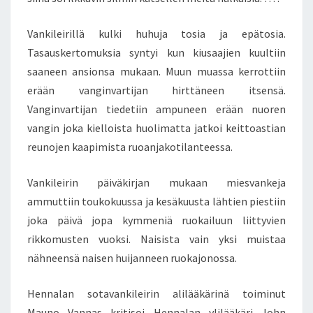
Vankileirillä kulki huhuja tosia ja epätosia.
Tasauskertomuksia syntyi kun kiusaajien kuultiin
saaneen ansionsa mukaan. Muun muassa kerrottiin
erään vanginvartijan hirttäneen itsensä.
Vanginvartijan tiedetiin ampuneen erään nuoren
vangin joka kielloista huolimatta jatkoi keittoastian
reunojen kaapimista ruoanjakotilanteessa.
Vankileirin päiväkirjan mukaan miesvankeja
ammuttiin toukokuussa ja kesäkuusta lähtien piestiin
joka päivä jopa kymmeniä ruokailuun liittyvien
rikkomusten vuoksi. Naisista vain yksi muistaa
nähneensä naisen huijanneen ruokajonossa.
Hennalan sotavankileirin alilääkärinä toiminut
Mauno Vannas kritisoi Hennalan ylilääkäri John