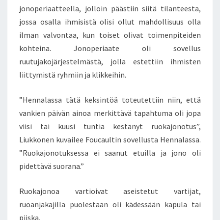
jonoperiaatteella, jolloin päästiin siitä tilanteesta,
jossa osalla ihmisistä olisi ollut mahdollisuus olla
ilman valvontaa, kun toiset olivat toimenpiteiden
kohteina. Jonoperiaate oli sovellus
ruutujakojärjestelmästä, jolla estettiin ihmisten
liittymistä ryhmiin ja klikkeihin.
”Hennalassa tätä keksintöä toteutettiin niin, että
vankien päivän ainoa merkittävä tapahtuma oli jopa
viisi tai kuusi tuntia kestänyt ruokajonotus”,
Liukkonen kuvailee Foucaultin sovellusta Hennalassa.
”Ruokajonotuksessa ei saanut etuilla ja jono oli
pidettävä suorana.”
Ruokajonoa vartioivat aseistetut vartijat,
ruoanjakajilla puolestaan oli kädessään kapula tai
piiska.