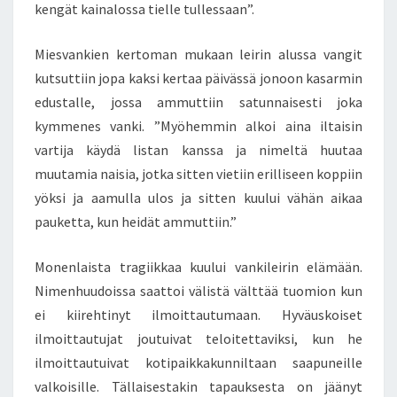
kengät kainalossa tielle tullessaan”.
Miesvankien kertoman mukaan leirin alussa vangit
kutsuttiin jopa kaksi kertaa päivässä jonoon kasarmin
edustalle, jossa ammuttiin satunnaisesti joka
kymmenes vanki. ”Myöhemmin alkoi aina iltaisin
vartija käydä listan kanssa ja nimeltä huutaa
muutamia naisia, jotka sitten vietiin erilliseen koppiin
yöksi ja aamulla ulos ja sitten kuului vähän aikaa
pauketta, kun heidät ammuttiin.”
Monenlaista tragiikkaa kuului vankileirin elämään.
Nimenhuudoissa saattoi välistä välttää tuomion kun
ei kiirehtinyt ilmoittautumaan. Hyväuskoiset
ilmoittautujat joutuivat teloitettaviksi, kun he
ilmoittautuivat kotipaikkakunniltaan saapuneille
valkoisille. Tällaisestakin tapauksesta on jäänyt