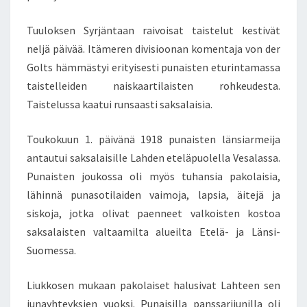
Tuuloksen Syrjäntaan raivoisat taistelut kestivät
neljä päivää. Itämeren divisioonan komentaja von der
Golts hämmästyi erityisesti punaisten eturintamassa
taistelleiden naiskaartilaisten rohkeudesta.
Taistelussa kaatui runsaasti saksalaisia.
Toukokuun 1. päivänä 1918 punaisten länsiarmeija
antautui saksalaisille Lahden eteläpuolella Vesalassa.
Punaisten joukossa oli myös tuhansia pakolaisia,
lähinnä punasotilaiden vaimoja, lapsia, äitejä ja
siskoja, jotka olivat paenneet valkoisten kostoa
saksalaisten valtaamilta alueilta Etelä- ja Länsi-
Suomessa.
Liukkosen mukaan pakolaiset halusivat Lahteen sen
junayhteyksien vuoksi. Punaisilla panssarijunilla oli