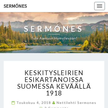
SERMÓNES
Togg
navi
SERMÓNES
Tule Aamuun Hymyilevään!
K
KESKITYSLEIRIEN
E
S
ESIKARTANOISSA
K
SUOMESSA KEVÄÄLLÄ
I
1918
T
Y
Toukokuu 4, 2018
Nettilehti Sermones
S
C