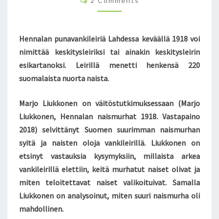
2 Comments
L
O
M
E
M
I
E
N
R
Hennalan punavankileiriä Lahdessa keväällä 1918 voi
T
I
S
nimittää keskitysleiriksi tai ainakin keskitysleirin
E
esikartanoksi. Leirillä menetti henkensä 220
N
suomalaista nuorta naista.
E
S
I
Marjo Liukkonen on väitöstutkimuksessaan (Marjo
K
Liukkonen, Hennalan naismurhat 1918. Vastapaino
A
2018) selvittänyt Suomen suurimman naismurhan
R
syitä ja naisten oloja vankileirillä. Liukkonen on
T
A
etsinyt vastauksia kysymyksiin, millaista arkea
N
vankileirillä elettiin, keitä murhatut naiset olivat ja
O
miten teloitettavat naiset valikoituivat. Samalla
I
Liukkonen on analysoinut, miten suuri naismurha oli
S
S
mahdollinen.
A