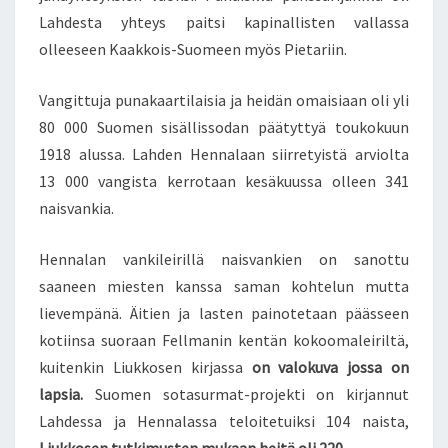
Lahdesta yhteys paitsi kapinallisten vallassa
olleeseen Kaakkois-Suomeen myös Pietariin.
Vangittuja punakaartilaisia ja heidän omaisiaan oli yli
80 000 Suomen sisällissodan päätyttyä toukokuun
1918 alussa. Lahden Hennalaan siirretyistä arviolta
13 000 vangista kerrotaan kesäkuussa olleen 341
naisvankia.
Hennalan vankileirillä naisvankien on sanottu
saaneen miesten kanssa saman kohtelun mutta
lievempänä. Äitien ja lasten painotetaan päässeen
kotiinsa suoraan Fellmanin kentän kokoomaleiriltä,
kuitenkin Liukkosen kirjassa
on valokuva jossa on
lapsia.
Suomen sotasurmat-projekti on kirjannut
Lahdessa ja Hennalassa teloitetuiksi 104 naista,