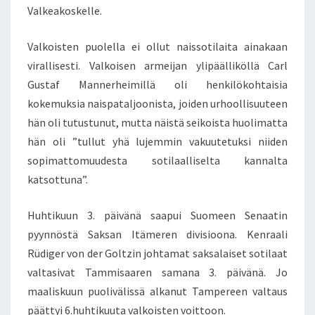
Valkeakoskelle.
Valkoisten puolella ei ollut naissotilaita ainakaan
virallisesti. Valkoisen armeijan ylipäälliköllä Carl
Gustaf Mannerheimillä oli henkilökohtaisia
kokemuksia naispataljoonista, joiden urhoollisuuteen
hän oli tutustunut, mutta näistä seikoista huolimatta
hän oli ”tullut yhä lujemmin vakuutetuksi niiden
sopimattomuudesta sotilaalliselta kannalta
katsottuna”.
Huhtikuun 3. päivänä saapui Suomeen Senaatin
pyynnöstä Saksan Itämeren divisioona. Kenraali
Rüdiger von der Goltzin johtamat saksalaiset sotilaat
valtasivat Tammisaaren samana 3. päivänä. Jo
maaliskuun puolivälissä alkanut Tampereen valtaus
päättyi 6.huhtikuuta valkoisten voittoon.