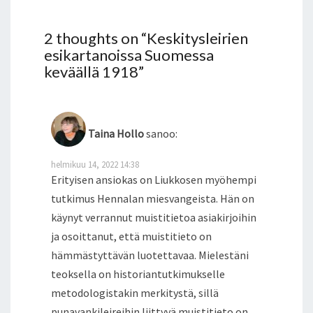
2 thoughts on “
Keskitysleirien
esikartanoissa Suomessa
keväällä 1918
”
Taina Hollo
sanoo:
helmikuu 14, 2022 14:38
Erityisen ansiokas on Liukkosen myöhempi
tutkimus Hennalan miesvangeista. Hän on
käynyt verrannut muistitietoa asiakirjoihin
ja osoittanut, että muistitieto on
hämmästyttävän luotettavaa. Mielestäni
teoksella on historiantutkimukselle
metodologistakin merkitystä, sillä
punavankileireihin liittyvä muistitieto on