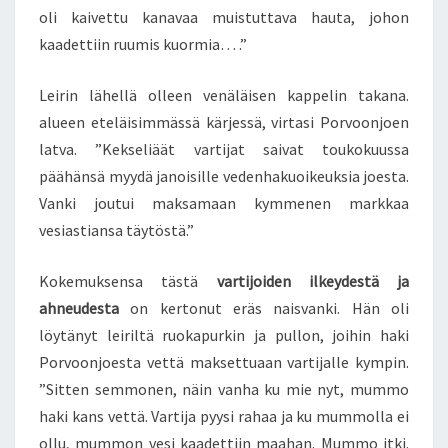
oli kaivettu kanavaa muistuttava hauta, johon
kaadettiin ruumis kuormia… .”
Leirin lähellä olleen venäläisen kappelin takana.
alueen eteläisimmässä kärjessä, virtasi Porvoonjoen
latva. ”Kekseliäät vartijat saivat toukokuussa
päähänsä myydä janoisille vedenhakuoikeuksia joesta.
Vanki joutui maksamaan kymmenen markkaa
vesiastiansa täytöstä.”
Kokemuksensa tästä
vartijoiden ilkeydestä ja
ahneudesta
on kertonut eräs naisvanki. Hän oli
löytänyt leiriltä ruokapurkin ja pullon, joihin haki
Porvoonjoesta vettä maksettuaan vartijalle kympin.
”Sitten semmonen, näin vanha ku mie nyt, mummo
haki kans vettä. Vartija pyysi rahaa ja ku mummolla ei
ollu, mummon vesi kaadettiin maahan. Mummo itki.