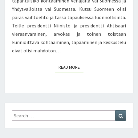
O
tapahtuisiko kohtaaminen Venäjällä vai Suomessa ja
.
M
Yhdysvalloissa vai Suomessa. Kutsu Suomeen olisi
2
E
paras vaihtoehto ja tässä tapauksessa luonnollisinta.
0
N
Teille presidentti Niinistö ja presidentti Ahtisaari
1
E
vieraanvarainen, arvokas ja toinen toistaan
4
D
U
kunnioittava kohtaaminen, tapaaminen ja keskustelu
S
eivät olisi mahdoton…
T
A
READ MORE
READ MORE
J
A
J
Ä
T
T
I
Search
Search
T
for:
E
K
E