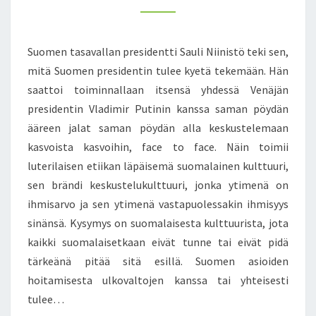
Ä
M
K
E
N
I
T
R
Suomen tasavallan presidentti Sauli Niinistö teki sen,
S
J
mitä Suomen presidentin tulee kyetä tekemään. Hän
A
saattoi toiminnallaan itsensä yhdessä Venäjän
S
presidentin Vladimir Putinin kanssa saman pöydän
T
A
ääreen jalat saman pöydän alla keskustelemaan
N
kasvoista kasvoihin, face to face. Näin toimii
I
luterilaisen etiikan läpäisemä suomalainen kulttuuri,
1
sen brändi keskustelukulttuuri, jonka ytimenä on
8
.
ihmisarvo ja sen ytimenä vastapuolessakin ihmisyys
8
sinänsä. Kysymys on suomalaisesta kulttuurista, jota
.
kaikki suomalaisetkaan eivät tunne tai eivät pidä
2
tärkeänä pitää sitä esillä. Suomen asioiden
0
hoitamisesta ulkovaltojen kanssa tai yhteisesti
1
4
tulee…