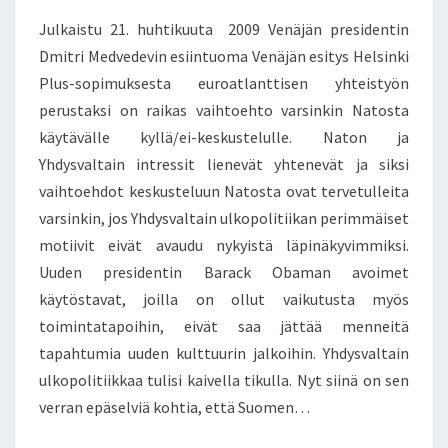
L
T
Julkaistu 21. huhtikuuta 2009 Venäjän presidentin
S
K
O
Dmitri Medvedevin esiintuoma Venäjän esitys Helsinki
P
Plus-sopimuksesta euroatlanttisen yhteistyön
O
perustaksi on raikas vaihtoehto varsinkin Natosta
L
käytävälle kyllä/ei-keskustelulle. Naton ja
I
Yhdysvaltain intressit lienevät yhtenevät ja siksi
T
I
vaihtoehdot keskusteluun Natosta ovat tervetulleita
I
varsinkin, jos Yhdysvaltain ulkopolitiikan perimmäiset
K
motiivit eivät avaudu nykyistä läpinäkyvimmiksi.
A
Uuden presidentin Barack Obaman avoimet
S
S
käytöstavat, joilla on ollut vaikutusta myös
A
toimintatapoihin, eivät saa jättää menneitä
O
tapahtumia uuden kulttuurin jalkoihin. Yhdysvaltain
L
ulkopolitiikkaa tulisi kaivella tikulla. Nyt siinä on sen
I
verran epäselviä kohtia, että Suomen…
S
I