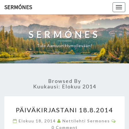
SERMÓNES
Togg
navi
SERMÓNES
Tule Aamuun Hymyilevään!
Browsed By
Kuukausi: Elokuu 2014
P
PÄIVÄKIRJASTANI 18.8.2014
Ä
I
C
Elokuu 18, 2014
Nettilehti Sermones
V
O
0 Comment
M