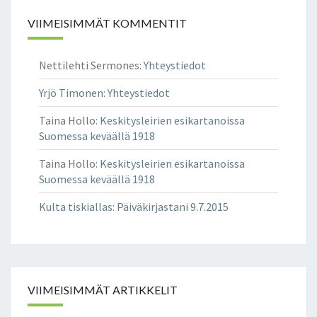
M
VIIMEISIMMÄT KOMMENTIT
Ä
T
T
Nettilehti Sermones
:
Yhteystiedot
Ä
A
Yrjö Timonen
:
Yhteystiedot
H
T
Taina Hollo
:
Keskitysleirien esikartanoissa
I
Suomessa keväällä 1918
S
Taina Hollo
:
Keskitysleirien esikartanoissa
A
Suomessa keväällä 1918
A
R
Kulta tiskiallas
:
Päiväkirjastani 9.7.2015
E
T
VIIMEISIMMÄT ARTIKKELIT