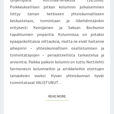
lyhyempänä Kotimaa-lehdessä (18/2006).
L
Y
Poikkeuksellisen pitkän kolumnin julkaiseminen
I
L
liittyy tämän hetkiseen yhteiskunnalliseen
S
L
keskusteluun, toimintaan ja liikehdintäänkin
T
Ä
U
V
erityisesti Kemijärven ja Saksan Bochumin
M
A
tapahtumien ympärillä. Kolumnissa on joitakin
I
S
epäajankohtaisia viittauksia, mutta ne eivät haitanne
N
T
aihepiirin – yhteiskunnallisen osallistumisen ja
E
A
N
K
toimintatapojen – periaatteellista tarkastelua ja
U
arviointia. Paikka paikoin kolumni on tuttu Nettilehti
N
Sermonesin kolumneihin ja artikkeleihin otettujen
V
lainauksien vuoksi: Hyvän yhteiskunnan hyvät
E
toimintatavat VALISTUNUT…
N
Ä
J
READ MORE
READ MORE
Ä
O
N