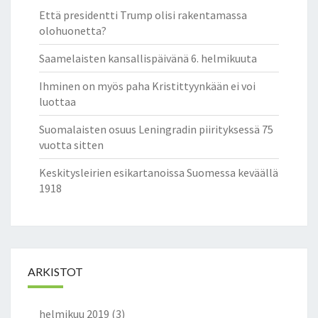
Että presidentti Trump olisi rakentamassa
olohuonetta?
Saamelaisten kansallispäivänä 6. helmikuuta
Ihminen on myös paha Kristittyynkään ei voi
luottaa
Suomalaisten osuus Leningradin piirityksessä 75
vuotta sitten
Keskitysleirien esikartanoissa Suomessa keväällä
1918
ARKISTOT
helmikuu 2019
(3)