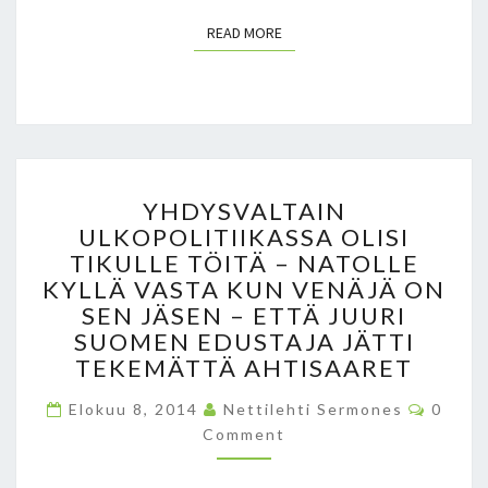
READ MORE
READ MORE
Y
YHDYSVALTAIN
H
ULKOPOLITIIKASSA OLISI
D
TIKULLE TÖITÄ – NATOLLE
Y
S
KYLLÄ VASTA KUN VENÄJÄ ON
V
SEN JÄSEN – ETTÄ JUURI
A
SUOMEN EDUSTAJA JÄTTI
L
TEKEMÄTTÄ AHTISAARET
T
A
C
Elokuu 8, 2014
Nettilehti Sermones
0
O
I
Comment
M
N
M
E
U
N