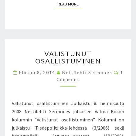
T
READ MORE
READ MORE
I
K
U
L
L
E
V
T
VALISTUNUT
A
Ö
OSALLISTUMINEN
L
I
I
T
C
Elokuu 8, 2014
Nettilehti Sermones
1
S
Ä
O
Comment
T
M
–
M
U
N
E
N
A
N
T
U
T
Valistunut osallistuminen Julkaistu 8. helmikuuta
S
T
O
2008 Nettilehti Sermones julkaisee Valma Kukon
O
L
kolumnin ”Valistunut osallistuminen”. Kolumni on
S
L
A
E
julkaistu Tiedepolitiikka-lehdessä (3/2006) sekä
L
K