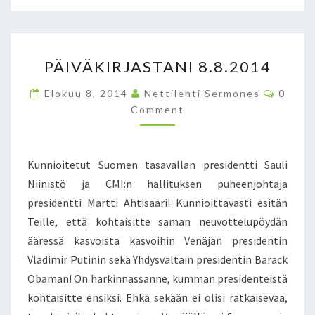
S
E
N
P
J
PÄIVÄKIRJASTANI 8.8.2014
Ä
Ä
I
S
C
Elokuu 8, 2014
Nettilehti Sermones
0
V
E
O
Comment
M
Ä
N
M
K
–
E
N
I
E
T
R
T
Kunnioitetut Suomen tasavallan presidentti Sauli
S
J
T
Niinistö ja CMI:n hallituksen puheenjohtaja
A
Ä
presidentti Martti Ahtisaari! Kunnioittavasti esitän
S
J
Teille, että kohtaisitte saman neuvottelupöydän
T
U
A
U
ääressä kasvoista kasvoihin Venäjän presidentin
N
R
Vladimir Putinin sekä Yhdysvaltain presidentin Barack
I
I
Obaman! On harkinnassanne, kumman presidenteistä
8
S
kohtaisitte ensiksi. Ehkä sekään ei olisi ratkaisevaa,
.
U
8