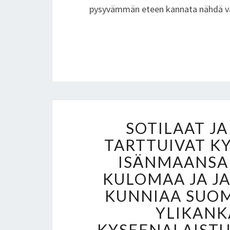
pysyvämmän eteen kannata nähdä va
SOTILAAT JA
TARTTUIVAT K
ISÄNMAANSA 
KULOMAA JA J
KUNNIAA SUOM
YLIKANK
KYSEENALAISTU