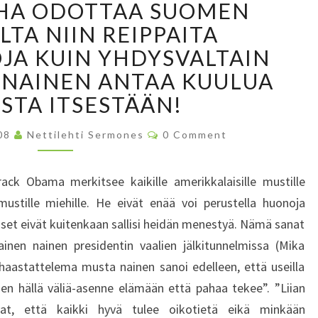
RHA ODOTTAA SUOMEN
R
I
I
TA NIIN REIPPAITA
E
N
N
A KUIN YHDYSVALTAIN
S
E
 NAINEN ANTAA KUULUA
U
E
U
STA ITSESTÄÄN!
T
R
U
I
C
R
008
Nettilehti Sermones
0 Comment
O
J
H
M
M
U
A
E
ack Obama merkitsee kaikille amerikkalaisille mustille
H
N
O
T
L
 mustille miehille. He eivät enää voi perustella huonoja
D
S
A
oiset eivät kuitenkaan sallisi heidän menestyä. Nämä sanat
O
-
T
inen nainen presidentin vaalien jälkitunnelmissa (Mika
A
T
n haastattelema musta nainen sanoi edelleen, että useilla
I
A
inen hällä väliä-asenne elämään että pahaa tekee”. ”Liian
K
A
A
at, että kaikki hyvä tulee oikotietä eikä minkään
S