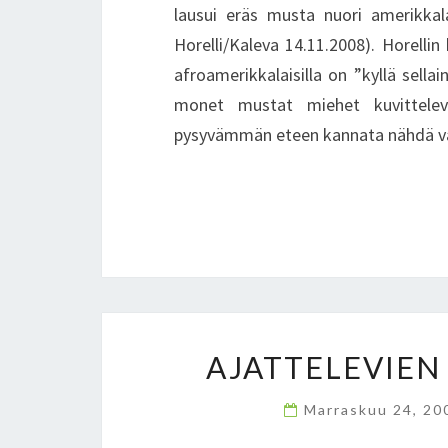
lausui eräs musta nuori amerikkala
Horelli/Kaleva 14.11.2008). Horelli
afroamerikkalaisilla on ”kyllä sella
monet mustat miehet kuvittelev
pysyvämmän eteen kannata nähdä va
AJATTELEVIEN
Marraskuu 24, 2