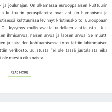
O
E
- ja joulunajan. On alkamassa eurooppalaisen kulttuurin
N
O
T
ja kulttuurin peruspilareita ovat antiikin humanismi ja
P
S
istisessä kulttuurissa levinnyt kristinusko toi Eurooppaan
P
A
 Oli kysymys mullistavasta uudelleen ajattelusta. Uusi
L
sen ihmisarvoa, naisen arvoa ja lapsen arvoa. Se muutti
A
ien ja sairaiden kohtaamisessa toteutettiin lähimmäisen
I
iin verikosto. Julistusta ”ei ole tässä juutalaista eikä
S
 ei ole miestä eikä naista…
E
N
K
READ MORE
READ MORE
U
L
T
T
U
U
L