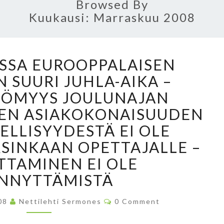
Browsed By
Kuukausi: Marraskuu 2008
O
SSA EUROOPPALAISEN
N
 SUURI JUHLA-AIKA –
A
L
TÖMYYS JOULUNAJAN
K
ISEN ASIAKOKONAISUUDEN
A
ELLISYYDESTÄ EI OLE
M
A
RSINKAAN OPETTAJALLE –
S
TAMINEN EI OLE
S
NNYTTÄMISTÄ
A
E
C
008
Nettilehti Sermones
U
0 Comment
O
R
M
M