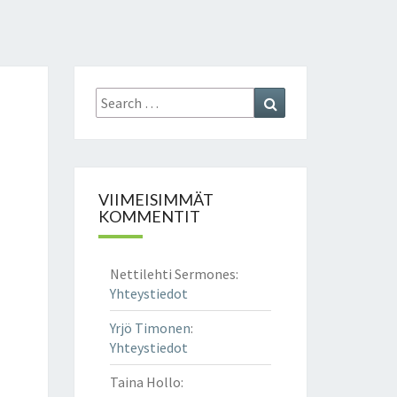
Search
Search
for:
VIIMEISIMMÄT
KOMMENTIT
Nettilehti Sermones
:
Yhteystiedot
Yrjö Timonen
:
Yhteystiedot
Taina Hollo
: