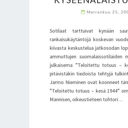
Marraskuu 25, 2
Sotilaat tarttuivat kynään sa
rankaisukäytäntöjä koskevan vuode
kiivasta keskustelua jatkosodan lop
ammuttujen suomalaissotilaiden m
julkaisema ”Teloitettu totuus – k
pitävistäkin tiedoista tehtyjä tulk
Jarmo Nieminen ovat koonneet täm
”Teloitettu totuus – kesä 1944” omi
Mannisen, oikeustieteen tohtori…