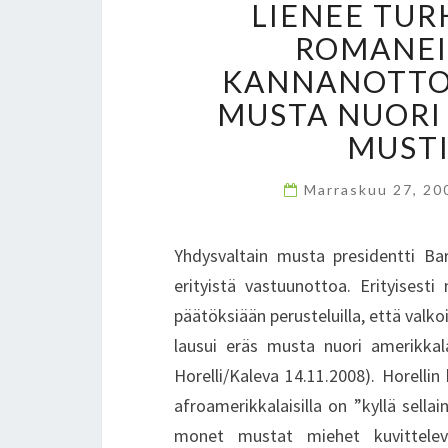
LIENEE TU
ROMANEIL
KANNANOTTOJ
MUSTA NUORI
MUSTI
Marraskuu 27, 2
Yhdysvaltain musta presidentti Bar
erityistä vastuunottoa. Erityisesti
päätöksiään perusteluilla, että valk
lausui eräs musta nuori amerikkala
Horelli/Kaleva 14.11.2008). Horelli
afroamerikkalaisilla on ”kyllä sella
monet mustat miehet kuvittelev