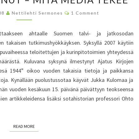
A
L
N
S
U
C
008
Nettilehti Sermones
1 Comment
R
O
O
N
E
M
T
M
A
I
E
A
attaakseen ahtaalle Suomen talvi- ja jatkosodan
J
N
P
H
T
n takaisen tutkimushyökkäyksen. Syksyllä 2007 käytiin
A
P
S
I
N
puvaiheessa teloitettujen ja kurinpitotoimien yhteydessä
A
S
S
I
äärästä. Kuluvana syksynä ilmestynyt Ajatus Kirjojen
T
I
T
esä 1944” oikoo vuoden takaisia tietoja ja paikkansa
O
V
A
R
intoja. Kynällään puolustussotaa käyvät Jukka Kulomaa ja
I
K
I
än vuoden kesäkuun 15. päivänä päivättyyn teokseensa
S
A
O
T
en artikkeleidensa lisäksi sotahistorian professori Ohto
N
I
Y
N
T
K
A
S
S
N
I
READ MORE
READ MORE
E
O
J
L
T