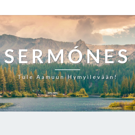
SERMÓNES
Tule Aamuun Hymyilevään!