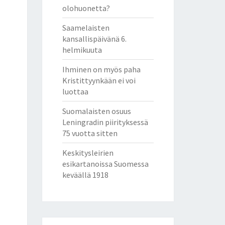
olohuonetta?
Saamelaisten
kansallispäivänä 6.
helmikuuta
Ihminen on myös paha
Kristittyynkään ei voi
luottaa
Suomalaisten osuus
Leningradin piirityksessä
75 vuotta sitten
Keskitysleirien
esikartanoissa Suomessa
keväällä 1918