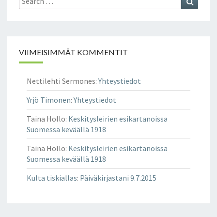
for:
U
T
T
A
VIIMEISIMMÄT KOMMENTIT
A
U
R
Nettilehti Sermones
:
Yhteystiedot
I
N
Yrjö Timonen
:
Yhteystiedot
G
O
Taina Hollo
:
Keskitysleirien esikartanoissa
N
Suomessa keväällä 1918
A
Taina Hollo
:
Keskitysleirien esikartanoissa
L
Suomessa keväällä 1918
L
A
Kulta tiskiallas
:
Päiväkirjastani 9.7.2015
!
0
2
0