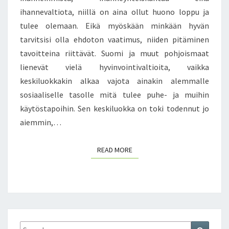
A
ihannevaltiota, niillä on aina ollut huono loppu ja
H
tulee olemaan. Eikä myöskään minkään hyvän
T
A
tarvitsisi olla ehdoton vaatimus, niiden pitäminen
V
tavoitteina riittävät. Suomi ja muut pohjoismaat
A
lienevät vielä hyvinvointivaltioita, vaikka
T
keskiluokkakin alkaa vajota ainakin alemmalle
A
I
sosiaaliselle tasolle mitä tulee puhe- ja muihin
N
käytöstapoihin. Sen keskiluokka on toki todennut jo
A
aiemmin,…
!
E
READ MORE
I
READ MORE
M
I
T
Ä
Ä
N
Search
Search
U