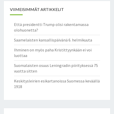
3
1
VIIMEISIMMÄT ARTIKKELIT
6
Että presidentti Trump olisi rakentamassa
olohuonetta?
Saamelaisten kansallispäivänä 6. helmikuuta
Ihminen on myös paha Kristittyynkään ei voi
luottaa
Suomalaisten osuus Leningradin piirityksessä 75
vuotta sitten
Keskitysleirien esikartanoissa Suomessa keväällä
1918