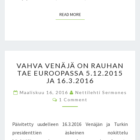
A
O
READ MORE
READ MORE
L
E
M
M
E
P
I
V
VAHVA VENÄJÄ ON RAUHAN
L
A
A
TAE EUROOPASSA 5.12.2015
H
N
JA 16.3.2016
V
N
A
E
Maaliskuu 16, 2016
Nettilehti Sermones
V
C
E
1 Comment
E
O
T
N
M
M
K
Ä
E
A
J
N
Päivitetty uudelleen 16.3.2016 Venäjän ja Turkin
I
T
Ä
S
presidenttien äskeinen nokittelu
K
O