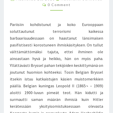
N
C
0 Comment
E
O
N
M
M
O
E
N
N
Pariisiin kohdistunut ja koko Eurooppaan
T
M
S
soluttautunut terrorismi kaikessa
Y
barbaarisuudessaan on haastanut länsimaisen
Ö
S
pasifistisesti korostuneen ihmiskäsityksen. On tullut
P
välttämättömäksi tajuta, ettei ihminen ole
A
ainoastaan hyvä ja heikko, hän on myös paha.
H
Yllättävästi Bryssel pahan tekijöiden keskittymänä on
A
joutunut huomion kohteeksi. Tosin Belgian Bryssel
2
6
itsekin istuu katkaistujen käsien muistomerkkien
.
päällä. Belgian kuningas Leopold II (1865¬ – 1909)
3
aloitti 1900-luvun pimeät teot. Hän kidutti ja
.
surmautti saman määrän ihmisiä kuin Hitler
2
0
kerätessään yksityisomistuksessaan olevasta
1