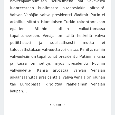
E
hävittäjäampumisen seurauksena sai vakavasta
N
N
R
luonteestaan huolimatta huvittaviakin piirteitä.
?
A
Vahvan Venäjän vahva presidentti Vladimir Putin ei
2
U
arkaillut viitata islamilaisen Turkin uskontoonkaan
6
H
epäillen Allahin olleen vaikuttamassa
.
A
3
N
tapahtuneeseen. Venäjä on tällä hetkellä vahva
.
T
poliittisesti ja sotilaallisesti mutta ei
2
A
taloudellistakaan vahvuutta voi kiistää. Kehitys näihin
0
E
vahvuuksiin on tapahtunut presidentti Putinin aikana
1
E
6
ja tässä on selitys myös presidentti Putinin
U
R
vahvuudelle. Kansa arvostaa vahvan Venäjän
O
aikaansaanutta presidenttiä. Vahva Venäjä on rauhan
O
tae Euroopassa, kirjoittaa raahelainen Venäjän
P
kaupan…
A
S
S
READ MORE
READ MORE
A
5