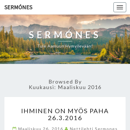
SERMÓNES
Togg
navi
SERMÓNES
Tule Aamuun Hymyilevään!
Browsed By
Kuukausi: Maaliskuu 2016
I
IHMINEN ON MYÖS PAHA
H
26.3.2016
M
I
Maaliskuu 26, 2016
Nettilehti Sermones