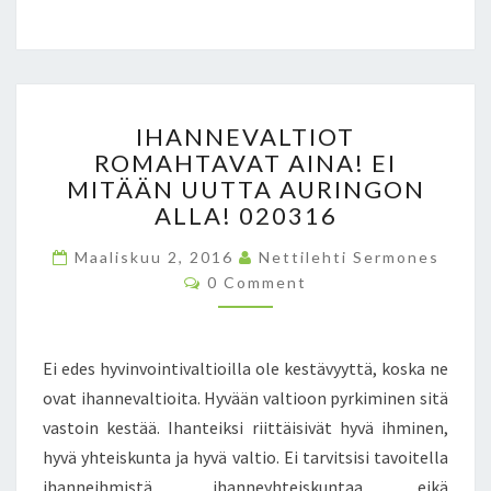
.
1
2
.
I
2
IHANNEVALTIOT
H
0
ROMAHTAVAT AINA! EI
A
1
MITÄÄN UUTTA AURINGON
N
5
N
ALLA! 020316
J
E
A
Maaliskuu 2, 2016
V
Nettilehti Sermones
1
C
A
0 Comment
6
O
L
.
M
M
T
3
E
I
.
N
Ei edes hyvinvointivaltioilla ole kestävyyttä, koska ne
T
O
2
S
ovat ihannevaltioita. Hyvään valtioon pyrkiminen sitä
T
0
vastoin kestää. Ihanteiksi riittäisivät hyvä ihminen,
R
1
O
6
hyvä yhteiskunta ja hyvä valtio. Ei tarvitsisi tavoitella
M
ihanneihmistä, ihanneyhteiskuntaa eikä