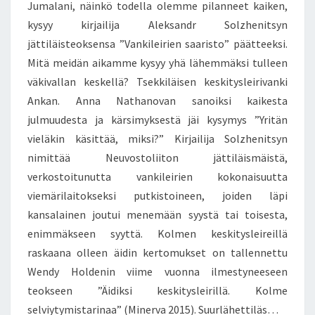
N
Jumalani, näinkö todella olemme pilanneet kaiken,
T
U
S
kysyy kirjailija Aleksandr Solzhenitsyn
M
jättiläisteoksensa ”Vankileirien saaristo” päätteeksi.
A
L
Mitä meidän aikamme kysyy yhä lähemmäksi tulleen
A
väkivallan keskellä? Tsekkiläisen keskitysleirivanki
N
Ankan. Anna Nathanovan sanoiksi kaikesta
I
julmuudesta ja kärsimyksestä jäi kysymys ”Yritän
,
N
vieläkin käsittää, miksi?” Kirjailija Solzhenitsyn
Ä
nimittää Neuvostoliiton jättiläismäistä,
I
verkostoitunutta vankileirien kokonaisuutta
N
viemärilaitokseksi putkistoineen, joiden läpi
K
Ö
kansalainen joutui menemään syystä tai toisesta,
T
enimmäkseen syyttä. Kolmen keskitysleireillä
O
raskaana olleen äidin kertomukset on tallennettu
D
Wendy Holdenin viime vuonna ilmestyneeseen
E
teokseen ”Äidiksi keskitysleirillä. Kolme
L
L
selviytymistarinaa” (Minerva 2015). Suurlähettiläs…