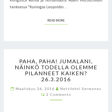
Kongosta kumia ja norsunluuta. Adam Hochschildin
6
teoksessa ”Kuningas Leopoldin…
READ MORE
READ MORE
P
PAHA, PAHA! JUMALANI,
A
NÄINKÖ TODELLA OLEMME
H
PILANNEET KAIKEN?
A
,
26.3.2016
P
Maaliskuu 26, 2016
A
Nettilehti Sermones
C
H
2 Comments
O
A
M
M
!
E
J