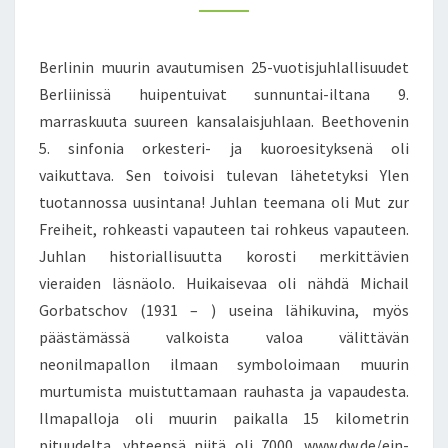
S
F
M
K
M
R
E
U
E
N
Berlinin muurin avautumisen 25-vuotisjuhlallisuudet
U
T
I
S
Berliinissä huipentuivat sunnuntai-iltana 9.
T
H
A
marraskuuta suureen kansalaisjuhlaan. Beethovenin
E
I
5. sinfonia orkesteri- ja kuoroesityksenä oli
T
vaikuttava. Sen toivoisi tulevan lähetetyksi Ylen
R
tuotannossa uusintana! Juhlan teemana oli Mut zur
O
Freiheit, rohkeasti vapauteen tai rohkeus vapauteen.
H
Juhlan historiallisuutta korosti merkittävien
K
E
vieraiden läsnäolo. Huikaisevaa oli nähdä Michail
U
Gorbatschov (1931 – ) useina lähikuvina, myös
S
päästämässä valkoista valoa välittävän
V
neonilmapallon ilmaan symboloimaan muurin
A
P
murtumista muistuttamaan rauhasta ja vapaudesta.
A
Ilmapalloja oli muurin paikalla 15 kilometrin
U
pituudelta, yhteensä niitä oli 7000. www.dw.de/ein-