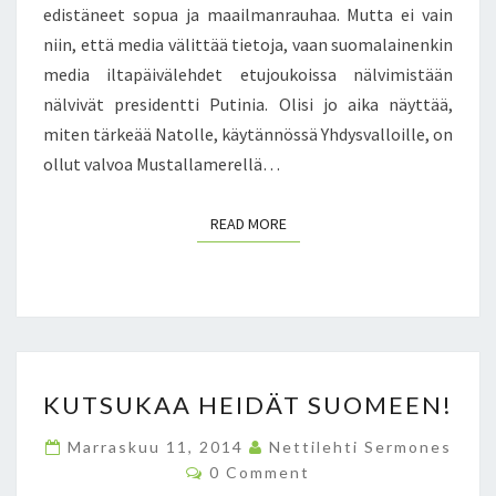
1
edistäneet sopua ja maailmanrauhaa. Mutta ei vain
1
niin, että media välittää tietoja, vaan suomalainenkin
.
media iltapäivälehdet etujoukoissa nälvimistään
2
nälvivät presidentti Putinia. Olisi jo aika näyttää,
0
1
miten tärkeää Natolle, käytännössä Yhdysvalloille, on
4
ollut valvoa Mustallamerellä…
READ MORE
READ MORE
K
KUTSUKAA HEIDÄT SUOMEEN!
U
T
Marraskuu 11, 2014
Nettilehti Sermones
S
C
0 Comment
U
O