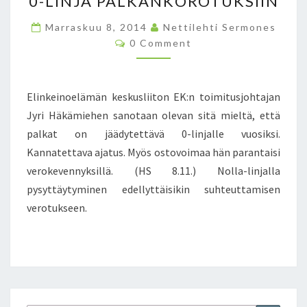
0-LINJA PALKANKOROTUKSIIN
-
L
Marraskuu 8, 2014
Nettilehti Sermones
I
C
0 Comment
N
O
M
J
M
A
E
N
P
Elinkeinoelämän keskusliiton EK:n toimitusjohtajan
T
A
S
Jyri Häkämiehen sanotaan olevan sitä mieltä, että
L
palkat on jäädytettävä 0-linjalle vuosiksi.
K
Kannatettava ajatus. Myös ostovoimaa hän parantaisi
A
N
verokevennyksillä. (HS 8.11.) Nolla-linjalla
K
pysyttäytyminen edellyttäisikin suhteuttamisen
O
verotukseen.
R
O
T
U
K
S
I