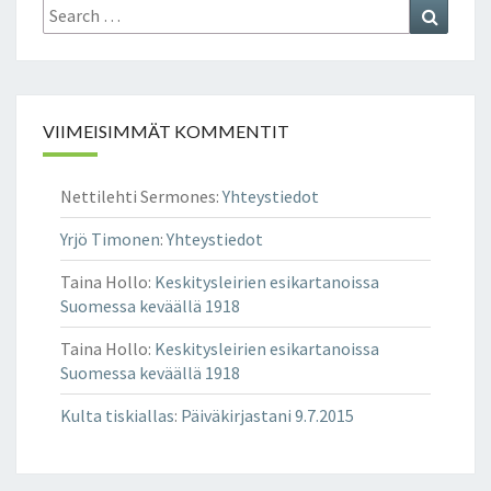
Search
Search
I
for:
N
VIIMEISIMMÄT KOMMENTIT
Nettilehti Sermones
:
Yhteystiedot
Yrjö Timonen
:
Yhteystiedot
Taina Hollo
:
Keskitysleirien esikartanoissa
Suomessa keväällä 1918
Taina Hollo
:
Keskitysleirien esikartanoissa
Suomessa keväällä 1918
Kulta tiskiallas
:
Päiväkirjastani 9.7.2015