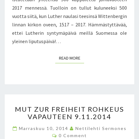
Ä
2017 mennessä. Tuolloin on tullut kuluneeksi 500
P
vuotta siitä, kun Luther naulasi teesinsä Wittenbergin
Ä
linnan kirkon oveen, 1517 – 2017. Hämmästyttävää,
I
V
ettei Lutherin syntymäpäivä meillä Suomessa ole
Ä
yleinen liputuspäivä!…
T
Ä
READ MORE
READ MORE
N
Ä
Ä
N
1
0
.
M
M
MUT ZUR FREIHEIT ROHKEUS
U
A
VAPAUTEEN 9.11.2014
T
R
Z
R
Marraskuu 10, 2014
Nettilehti Sermones
U
A
C
0 Comment
R
O