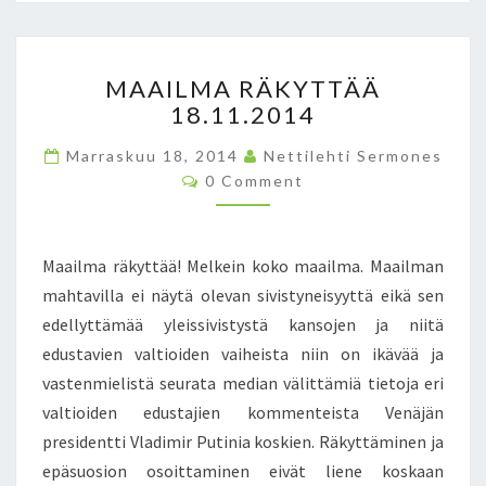
N
7
5
M
MAAILMA RÄKYTTÄÄ
V
A
18.11.2014
U
A
O
I
Marraskuu 18, 2014
Nettilehti Sermones
T
L
C
0 Comment
T
M
O
A
A
M
M
S
R
E
I
Ä
N
Maailma räkyttää! Melkein koko maailma. Maailman
T
T
K
S
mahtavilla ei näytä olevan sivistyneisyyttä eikä sen
T
Y
edellyttämää yleissivistystä kansojen ja niitä
E
T
N
T
edustavien valtioiden vaiheista niin on ikävää ja
Ä
vastenmielistä seurata median välittämiä tietoja eri
Ä
valtioiden edustajien kommenteista Venäjän
1
presidentti Vladimir Putinia koskien. Räkyttäminen ja
8
epäsuosion osoittaminen eivät liene koskaan
.