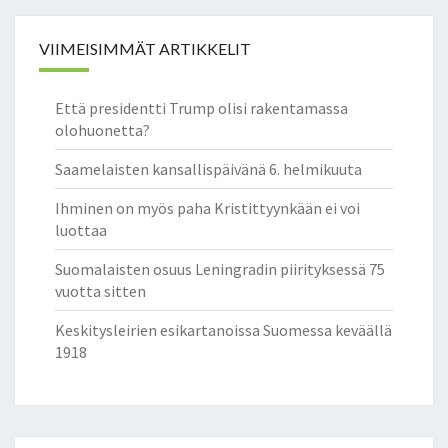
VIIMEISIMMÄT ARTIKKELIT
Että presidentti Trump olisi rakentamassa
olohuonetta?
Saamelaisten kansallispäivänä 6. helmikuuta
Ihminen on myös paha Kristittyynkään ei voi
luottaa
Suomalaisten osuus Leningradin piirityksessä 75
vuotta sitten
Keskitysleirien esikartanoissa Suomessa keväällä
1918