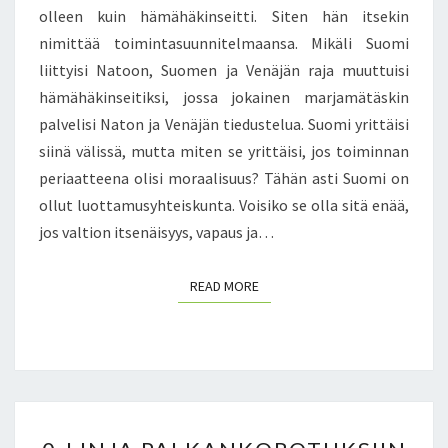
N
olleen kuin hämähäkinseitti. Siten hän itsekin
I
nimittää toimintasuunnitelmaansa. Mikäli Suomi
8
liittyisi Natoon, Suomen ja Venäjän raja muuttuisi
.
1
hämähäkinseitiksi, jossa jokainen marjamätäskin
1
palvelisi Naton ja Venäjän tiedustelua. Suomi yrittäisi
.
siinä välissä, mutta miten se yrittäisi, jos toiminnan
2
periaatteena olisi moraalisuus? Tähän asti Suomi on
0
ollut luottamusyhteiskunta. Voisiko se olla sitä enää,
1
4
jos valtion itsenäisyys, vapaus ja…
READ MORE
READ MORE
0