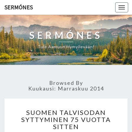
SERMÓNES
Togg
navi
SERMÓNES
Tule Aamuun Hymyilevään!
Browsed By
Kuukausi: Marraskuu 2014
S
SUOMEN TALVISODAN
U
SYTTYMINEN 75 VUOTTA
O
SITTEN
M