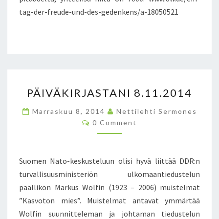
T
tag-der-freude-und-des-gedenkens/a-18050521
E
E
N
9
.
1
1
P
.
PÄIVÄKIRJASTANI 8.11.2014
Ä
2
I
0
Marraskuu 8, 2014
Nettilehti Sermones
V
C
1
0 Comment
Ä
O
4
M
K
M
I
E
N
R
Suomen Nato-keskusteluun olisi hyvä liittää DDR:n
T
J
S
turvallisuusministeriön ulkomaantiedustelun
A
päällikön Markus Wolfin (1923 – 2006) muistelmat
S
”Kasvoton mies”. Muistelmat antavat ymmärtää
T
A
Wolfin suunnitteleman ja johtaman tiedustelun