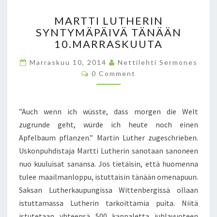
M
MARTTI LUTHERIN
A
SYNTYMÄPÄIVÄ TÄNÄÄN
R
10.MARRASKUUTA
T
T
Marraskuu 10, 2014
Nettilehti Sermones
I
C
0 Comment
L
O
U
M
M
T
E
H
N
”Auch wenn ich wüsste, dass morgen die Welt
T
E
S
zugrunde geht, würde ich heute noch einen
R
Apfelbaum pflanzen.” Martin Luther zugeschrieben.
I
N
Uskonpuhdistaja Martti Lutherin sanotaan sanoneen
S
nuo kuuluisat sanansa. Jos tietäisin, että huomenna
Y
tulee maailmanloppu, istuttaisin tänään omenapuun.
N
Saksan Lutherkaupungissa Wittenbergissä ollaan
T
Y
istuttamassa Lutherin tarkoittamia puita. Niitä
M
istutetaan yhteensä 500 kappaletta juhlavuoteen