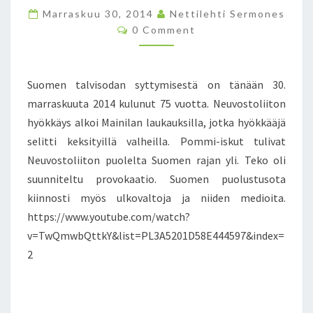
E
Marraskuu 30, 2014
Nettilehti Sermones
N
C
0 Comment
T
O
A
M
M
L
E
V
N
Suomen talvisodan syttymisestä on tänään 30.
T
I
S
marraskuuta 2014 kulunut 75 vuotta. Neuvostoliiton
S
hyökkäys alkoi Mainilan laukauksilla, jotka hyökkääjä
O
D
selitti keksityillä valheilla. Pommi-iskut tulivat
A
Neuvostoliiton puolelta Suomen rajan yli. Teko oli
N
suunniteltu provokaatio. Suomen puolustusota
S
kiinnosti myös ulkovaltoja ja niiden medioita.
Y
T
https://www.youtube.com/watch?
T
v=TwQmwbQttkY&list=PL3A5201D58E444597&index=
Y
2
M
I
N
E