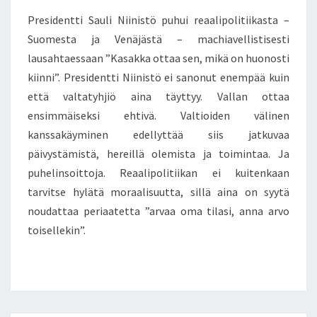
E
A
N
Presidentti Sauli Niinistö puhui reaalipolitiikasta –
T
R
S
Suomesta ja Venäjästä – machiavellistisesti
E
lausahtaessaan ”Kasakka ottaa sen, mikä on huonosti
A
A
kiinni”. Presidentti Niinistö ei sanonut enempää kuin
L
että valtatyhjiö aina täyttyy. Vallan ottaa
I
ensimmäiseksi ehtivä. Valtioiden välinen
P
kanssakäyminen edellyttää siis jatkuvaa
O
päivystämistä, hereillä olemista ja toimintaa. Ja
L
I
puhelinsoittoja. Reaalipolitiikan ei kuitenkaan
T
tarvitse hylätä moraalisuutta, sillä aina on syytä
I
noudattaa periaatetta ”arvaa oma tilasi, anna arvo
I
toisellekin”.
K
K
A