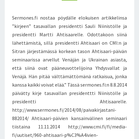
M
K
M
A
E
N
A
Sermones.fi nostaa pöydälle elokuisen artikkelinsa
T
H
S
”kirjeen” tasavallan presidentti Sauli Niinistölle ja
E
presidentti Martti Ahtisaarelle. Odottakoon siinä
I
lähettämistä, sillä presidentti Ahtisaari on CMI:n ja
D
Ä
Sitran järjestämässä korkean tason Ahtisaari-päivän
T
seminaarissa arvellut Venäjän ja Ukrainan asiasta,
S
että siinä ovat pääneuvottelijoina Yhdysvallat ja
U
Venäjä. Hän pitää välttämättömänä ratkaisua, jonka
O
M
kanssa kaikki voivat elää.” Tässä sermones.fi:n 8.8.2014
E
päivätty kirje tasavallan presidenttti Niinistölle ja
E
presidentti Ahtisaarelle.
N
http://www.sermones.fi/2014/08/paivakirjastani-
!
882014/ Ahtisaari-päivien kansainvälinen seminaari
tiistaina 11.11.2014 http://www.cmi.fi/fi/media-
fi/uutiset/960-ahtisaari-p%C3%A4ivien-