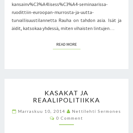
kansainv%C3%A4lisess%C3%A4-seminaarissa-
ruodittiin-euroopan-murrosta-ja-uutta-
turvallisuustilannetta Rauha on tahdon asia. Isät ja
äidit, katsokaa yhdessä, miten vihaisten lintujen…
READ MORE
READ MORE
K
KASAKAT JA
A
REAALIPOLITIIKKA
S
A
Marraskuu 10, 2014
Nettilehti Sermones
K
C
0 Comment
A
O
T
M
M
J