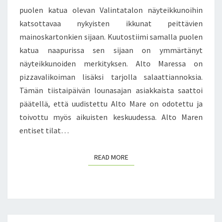
K
puolen katua olevan Valintatalon näyteikkunoihin
Ä
katsottavaa nykyisten ikkunat peittävien
V
mainoskartonkien sijaan. Kuutostiimi samalla puolen
E
L
katua naapurissa sen sijaan on ymmärtänyt
Y
näyteikkunoiden merkityksen. Alto Maressa on
L
pizzavalikoiman lisäksi tarjolla salaattiannoksia.
L
Tämän tiistaipäivän lounasajan asiakkaista saattoi
Ä
päätellä, että uudistettu Alto Mare on odotettu ja
toivottu myös aikuisten keskuudessa. Alto Maren
entiset tilat…
READ MORE
READ MORE