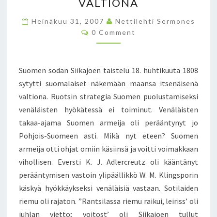
A
VALTIONA
J
Heinäkuu 31, 2007
O
Nettilehti Sermones
C
E
0 Comment
O
N
M
M
T
E
A
N
Suomen sodan Siikajoen taistelu 18. huhtikuuta 1808
T
I
S
sytytti suomalaiset näkemään maansa itsenäisenä
S
valtiona. Ruotsin strategia Suomen puolustamiseksi
T
E
venäläisten hyökätessä ei toiminut. Venäläisten
L
takaa-ajama Suomen armeija oli perääntynyt jo
U
Pohjois-Suomeen asti. Mikä nyt eteen? Suomen
S
armeija otti ohjat omiin käsiinsä ja voitti voimakkaan
Y
T
vihollisen. Eversti K. J. Adlercreutz oli kääntänyt
Y
perääntymisen vastoin ylipäällikkö W. M. Klingsporin
T
käskyä hyökkäykseksi venäläisiä vastaan. Sotilaiden
T
riemu oli rajaton. ”Rantsilassa riemu raikui, leiriss’ oli
I
S
juhlan vietto; voitost’ oli Siikajoen tullut