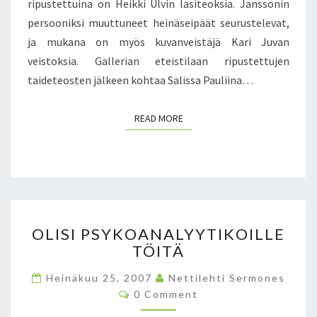
ripustettuina on Heikki Ulvin lasiteoksia. Janssonin
E
persooniksi muuttuneet heinäseipäät seurustelevat,
I
ja mukana on myös kuvanveistäjä Kari Juvan
O
L
veistoksia. Gallerian eteistilaan ripustettujen
E
taideteosten jälkeen kohtaa Salissa Pauliina…
T
I
READ MORE
READ MORE
E
D
O
S
T
E
T
O
T
OLISI PSYKOANALYYTIKOILLE
L
U
TÖITÄ
I
R
S
I
Heinäkuu 25, 2007
Nettilehti Sermones
I
I
C
0 Comment
P
O
T
S
M