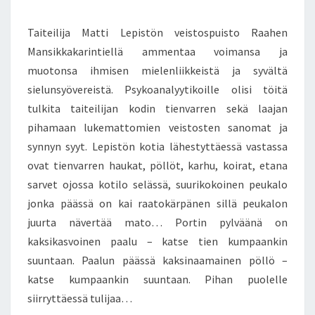
T
M
Y
E
Ä
K
N
Taiteilija Matti Lepistön veistospuisto Raahen
V
T
O
S
Mansikkakarintiellä ammentaa voimansa ja
Ä
A
S
muotonsa ihmisen mielenliikkeistä ja syvältä
N
T
A
sielunsyövereistä. Psykoanalyytikoille olisi töitä
I
L
tulkita taiteilijan kodin tienvarren sekä laajan
Y
pihamaan lukemattomien veistosten sanomat ja
Y
synnyn syyt. Lepistön kotia lähestyttäessä vastassa
T
ovat tienvarren haukat, pöllöt, karhu, koirat, etana
I
K
sarvet ojossa kotilo selässä, suurikokoinen peukalo
O
jonka päässä on kai raatokärpänen sillä peukalon
I
juurta nävertää mato… Portin pylväänä on
L
kaksikasvoinen paalu – katse tien kumpaankin
L
E
suuntaan. Paalun päässä kaksinaamainen pöllö –
T
katse kumpaankin suuntaan. Pihan puolelle
Ö
siirryttäessä tulijaa…
I