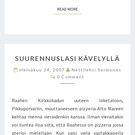
T
Ä
READ MORE
READ MORE
S
SUURENNUSLASI KÄVELYLLÄ
U
U
Heinäkuu 24, 2007
Nettilehti Sermones
R
C
0 Comment
E
O
M
N
M
N
E
N
U
Raahen Kirkkokadun uuteen liiketaloon,
T
S
S
Pikkuporvariin, muuttaneeseen pizzeria Alto Mareen
L
kehtaa mennä vieraidenkin kanssa. Ilman vieraitakin
A
voi tuntea iloa siitä, että Raahessa on pizzeria jossa
S
I
aterioi mielellään. Kun saisi vielä vastakkaisella