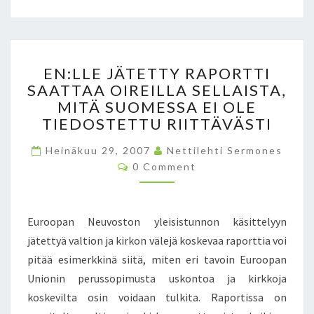
N
A
E
EN:LLE JÄTETTY RAPORTTI
N
SAATTAA OIREILLA SELLAISTA,
:
MITÄ SUOMESSA EI OLE
L
L
TIEDOSTETTU RIITTÄVÄSTI
E
Heinäkuu 29, 2007
J
Nettilehti Sermones
C
Ä
0 Comment
O
T
M
M
E
E
T
N
Euroopan Neuvoston yleisistunnon käsittelyyn
T
T
S
jätettyä valtion ja kirkon välejä koskevaa raporttia voi
Y
pitää esimerkkinä siitä, miten eri tavoin Euroopan
R
A
Unionin perussopimusta uskontoa ja kirkkoja
P
koskevilta osin voidaan tulkita. Raportissa on
O