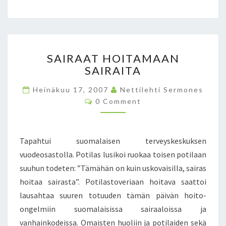
Ä
J
A
M
S
I
SAIRAAT HOITAMAAN
A
T
SAIRAITA
I
E
R
N
Heinäkuu 17, 2007
Nettilehti Sermones
A
S
C
0 Comment
A
E
O
T
M
K
M
H
I
E
O
N
I
Tapahtui suomalaisen terveyskeskuksen
T
I
N
S
vuodeosastolla. Potilas lusikoi ruokaa toisen potilaan
T
N
suuhun todeten: ”Tämähän on kuin uskovaisilla, sairas
A
I
M
hoitaa sairasta”. Potilastoveriaan hoitava saattoi
T
A
lausahtaa suuren totuuden tämän päivän hoito-
E
A
T
ongelmiin suomalaisissa sairaaloissa ja
N
Ä
vanhainkodeissa. Omaisten huoliin ja potilaiden sekä
S