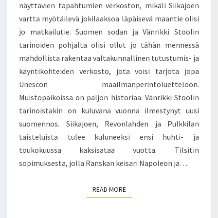
A
näyttävien tapahtumien verkoston, mikäli Siikajoen
N
N
vartta myötäilevä jokilaaksoa läpäisevä maantie olisi
T
S
I
jo matkailutie. Suomen sodan ja Vänrikki Stoolin
A
E
tarinoiden pohjalta olisi ollut jo tähän mennessä
I
T
mahdollista rakentaa valtakunnallinen tutustumis- ja
S
käyntikohteiden verkosto, jota voisi tarjota jopa
E
Unescon maailmanperintöluetteloon.
N
Muistopaikoissa on paljon historiaa. Vänrikki Stoolin
Ä
I
tarinoistakin on kuluvana vuonna ilmestynyt uusi
S
suomennos. Siikajoen, Revonlahden ja Pulkkilan
E
taisteluista tulee kuluneeksi ensi huhti- ja
N
toukokuussa kaksisataa vuotta. Tilsitin
Ä
sopimuksesta, jolla Ranskan keisari Napoleon ja…
V
A
L
READ MORE
READ MORE
T
I
O