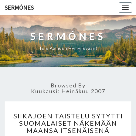
SERMÓNES
Togg
navi
SERMÓNES
Tule Aamuun Hymyilevään!
Browsed By
Kuukausi: Heinäkuu 2007
S
SIIKAJOEN TAISTELU SYTYTTI
I
SUOMALAISET NÄKEMÄÄN
I
MAANSA ITSENÄISENÄ
K