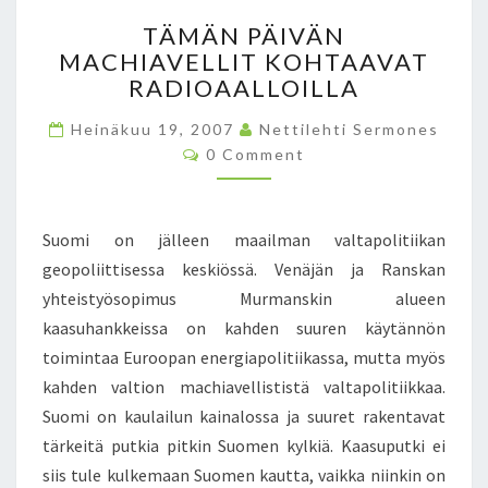
T
TÄMÄN PÄIVÄN
Ä
MACHIAVELLIT KOHTAAVAT
M
RADIOAALLOILLA
Ä
N
Heinäkuu 19, 2007
Nettilehti Sermones
P
C
0 Comment
Ä
O
I
M
M
V
E
Ä
N
Suomi on jälleen maailman valtapolitiikan
T
N
S
geopoliittisessa keskiössä. Venäjän ja Ranskan
M
yhteistyösopimus Murmanskin alueen
A
C
kaasuhankkeissa on kahden suuren käytännön
H
toimintaa Euroopan energiapolitiikassa, mutta myös
I
kahden valtion machiavellististä valtapolitiikkaa.
A
Suomi on kaulailun kainalossa ja suuret rakentavat
V
E
tärkeitä putkia pitkin Suomen kylkiä. Kaasuputki ei
L
siis tule kulkemaan Suomen kautta, vaikka niinkin on