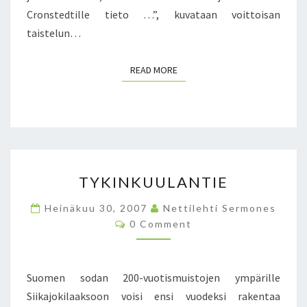
U
Cronstedtille tieto …”, kuvataan voittoisan
O
taistelun…
M
A
READ MORE
L
READ MORE
A
I
S
E
T
N
T
Ä
TYKINKUULANTIE
Y
K
K
E
Heinäkuu 30, 2007
Nettilehti Sermones
I
M
C
0 Comment
N
O
Ä
M
K
Ä
M
U
E
N
N
U
Suomen sodan 200-vuotismuistojen ympärille
M
T
L
S
Siikajokilaaksoon voisi ensi vuodeksi rakentaa
A
A