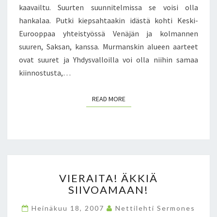
L
kaavailtu. Suurten suunnitelmissa se voisi olla
I
hankalaa. Putki kiepsahtaakin idästä kohti Keski-
T
Eurooppaa yhteistyössä Venäjän ja kolmannen
K
O
suuren, Saksan, kanssa. Murmanskin alueen aarteet
H
ovat suuret ja Yhdysvalloilla voi olla niihin samaa
T
kiinnostusta,…
A
A
V
READ MORE
READ MORE
A
T
R
A
D
I
V
O
VIERAITA! ÄKKIÄ
I
A
SIIVOAMAAN!
E
A
R
L
Heinäkuu 18, 2007
Nettilehti Sermones
A
L