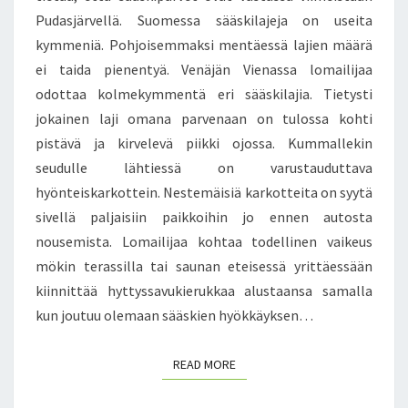
Pudasjärvellä. Suomessa sääskilajeja on useita
V
U
kymmeniä. Pohjoisemmaksi mentäessä lajien määrä
K
ei taida pienentyä. Venäjän Vienassa lomailijaa
I
odottaa kolmekymmentä eri sääskilajia. Tietysti
E
jokainen laji omana parvenaan on tulossa kohti
R
U
pistävä ja kirvelevä piikki ojossa. Kummallekin
K
seudulle lähtiessä on varustauduttava
K
hyönteiskarkottein. Nestemäisiä karkotteita on syytä
A
sivellä paljaisiin paikkoihin jo ennen autosta
P
Y
nousemista. Lomailijaa kohtaa todellinen vaikeus
S
mökin terassilla tai saunan eteisessä yrittäessään
Y
kiinnittää hyttyssavukierukkaa alustaansa samalla
Y
kun joutuu olemaan sääskien hyökkäyksen…
E
H
J
READ MORE
READ MORE
Ä
N