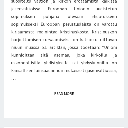
suositeltu valtion ja kirkon erottamista kaikissa
R
jäsenvaltioissa. Euroopan Unionin uudistetun
T
T
sopimuksen pohjana olevaan ehdotukseen
I
sopimukseksi Euroopan perustuslaista on varottu
S
kirjaamasta mainintaa kristinuskosta. Kristinuskon
A
harjoittamisen turvaamiseksi on katsottu riittävän
A
T
muun muassa 51. artiklan, jossa todetaan: ”Unioni
T
kunnioittaa sitä asemaa, joka kirkoilla ja
A
uskonnollisilla yhdistyksillä tai yhdyskunnilla on
A
kansallisen lainsäädännön mukaisesti jäsenvaltioissa,
O
…
I
R
E
READ MORE
READ MORE
I
L
L
A
S