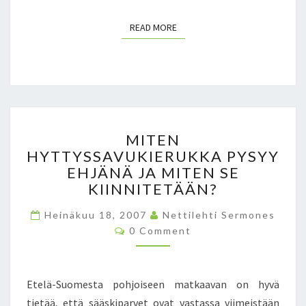
READ MORE
READ MORE
M
MITEN
I
HYTTYSSAVUKIERUKKA PYSYY
T
EHJÄNÄ JA MITEN SE
E
N
KIINNITETÄÄN?
H
Heinäkuu 18, 2007
Y
Nettilehti Sermones
C
T
0 Comment
O
T
M
M
Y
E
S
N
Etelä-Suomesta pohjoiseen matkaavan on hyvä
T
S
S
tietää, että sääskiparvet ovat vastassa viimeistään
A