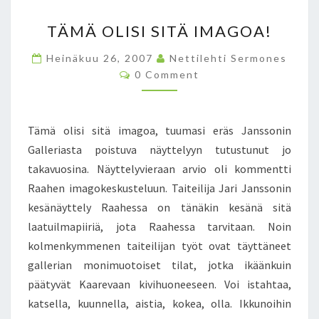
E
T
L
TÄMÄ OLISI SITÄ IMAGOA!
Ä
L
M
A
Heinäkuu 26, 2007
Nettilehti Sermones
Ä
I
C
0 Comment
O
S
O
M
L
T
M
I
A
E
N
S
,
Tämä olisi sitä imagoa, tuumasi eräs Janssonin
T
I
M
S
Galleriasta poistuva näyttelyyn tutustunut jo
S
I
takavuosina. Näyttelyvieraan arvio oli kommentti
I
T
Raahen imagokeskusteluun. Taiteilija Jari Janssonin
T
Ä
Ä
S
kesänäyttely Raahessa on tänäkin kesänä sitä
I
U
laatuilmapiiriä, jota Raahessa tarvitaan. Noin
M
O
kolmenkymmenen taiteilijan työt ovat täyttäneet
A
M
gallerian monimuotoiset tilat, jotka ikäänkuin
G
E
O
S
päätyvät Kaarevaan kivihuoneeseen. Voi istahtaa,
A
S
katsella, kuunnella, aistia, kokea, olla. Ikkunoihin
!
A