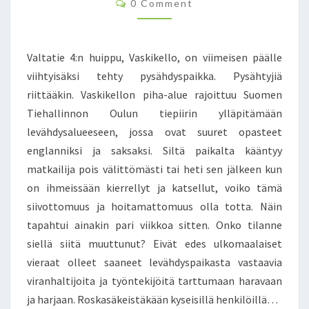
C
0 Comment
I
O
O
T
M
I
M
A
L
E
!
N
Valtatie 4:n huippu, Vaskikello, on viimeisen päälle
L
T
Ä
A
S
viihtyisäksi tehty pysähdyspaikka. Pysähtyjiä
K
riittääkin. Vaskikellon piha-alue rajoittuu Suomen
K
I
Tiehallinnon Oulun tiepiirin ylläpitämään
Ä
levähdysalueeseen, jossa ovat suuret opasteet
S
englanniksi ja saksaksi. Siltä paikalta kääntyy
I
matkailija pois välittömästi tai heti sen jälkeen kun
I
on ihmeissään kierrellyt ja katsellut, voiko tämä
V
O
siivottomuus ja hoitamattomuus olla totta. Näin
A
tapahtui ainakin pari viikkoa sitten. Onko tilanne
M
siellä siitä muuttunut? Eivät edes ulkomaalaiset
A
vieraat olleet saaneet levähdyspaikasta vastaavia
A
N
viranhaltijoita ja työntekijöitä tarttumaan haravaan
!
ja harjaan. Roskasäkeistäkään kyseisillä henkilöillä…