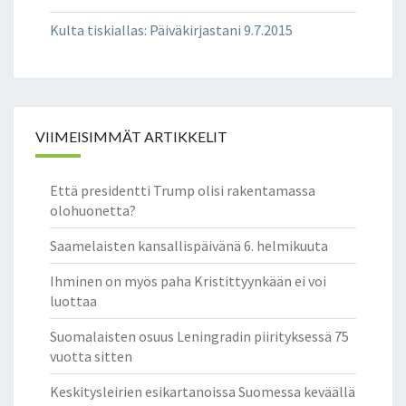
Kulta tiskiallas
:
Päiväkirjastani 9.7.2015
VIIMEISIMMÄT ARTIKKELIT
Että presidentti Trump olisi rakentamassa
olohuonetta?
Saamelaisten kansallispäivänä 6. helmikuuta
Ihminen on myös paha Kristittyynkään ei voi
luottaa
Suomalaisten osuus Leningradin piirityksessä 75
vuotta sitten
Keskitysleirien esikartanoissa Suomessa keväällä