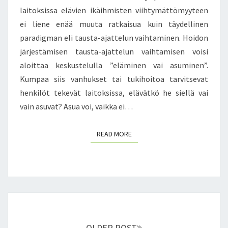
Ä
laitoksissa elävien ikäihmisten viihtymättömyyteen
A
N
I
ei liene enää muuta ratkaisua kuin täydellinen
?
R
paradigman eli tausta-ajattelun vaihtaminen. Hoidon
A
järjestämisen tausta-ajattelun vaihtamisen voisi
I
aloittaa keskustelulla ”eläminen vai asuminen”.
T
A
Kumpaa siis vanhukset tai tukihoitoa tarvitsevat
henkilöt tekevät laitoksissa, elävätkö he siellä vai
vain asuvat? Asua voi, vaikka ei…
READ MORE
READ MORE
Posts
navigation
OLDER POST