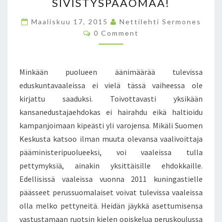
S
SIVISTYSPÄÄOMAA!
T
Maaliskuu 17, 2015
Ä
Nettilehti Sermones
C
J
0 Comment
O
Ä
M
M
T
E
O
N
Minkään puolueen äänimäärää tulevissa
T
D
S
eduskuntavaaleissa ei vielä tässä vaiheessa ole
O
kirjattu saaduksi. Toivottavasti yksikään
T
T
kansanedustajaehdokas ei hairahdu eikä haltioidu
A
kampanjoimaan kipeästi yli varojensa. Mikäli Suomen
V
Keskusta katsoo ilman muuta olevansa vaalivoittaja
A
pääministeripuolueeksi, voi vaaleissa tulla
T
K
pettymyksiä, ainakin yksittäisille ehdokkaille.
A
Edellisissä vaaleissa vuonna 2011 kuningastielle
N
päässeet perussuomalaiset voivat tulevissa vaaleissa
S
olla melko pettyneitä. Heidän jäykkä asettumisensa
A
N
vastustamaan ruotsin kielen opiskelua peruskoulussa