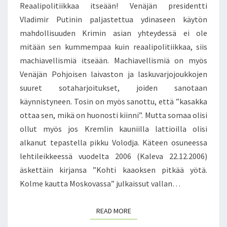
N
R
K
Reaalipolitiikkaa itseään! Venäjän presidentti
T
J
I
S
Vladimir Putinin paljastettua ydinaseen käytön
A
S
mahdollisuuden Krimin asian yhteydessä ei ole
S
T
mitään sen kummempaa kuin reaalipolitiikkaa, siis
T
Ä
A
P
machiavellismiä itseään. Machiavellismiä on myös
N
Ä
Venäjän Pohjoisen laivaston ja laskuvarjojoukkojen
I
Ä
suuret sotaharjoitukset, joiden sanotaan
1
O
käynnistyneen. Tosin on myös sanottu, että ”kasakka
7
M
.
A
ottaa sen, mikä on huonosti kiinni”. Mutta somaa olisi
3
A
ollut myös jos Kremlin kauniilla lattioilla olisi
.
.
alkanut tepastella pikku Volodja. Käteen osuneessa
2
S
lehtileikkeessä vuodelta 2006 (Kaleva 22.12.2006)
0
I
äskettäin kirjansa ”Kohti kaaoksen pitkää yötä.
1
V
5
I
Kolme kautta Moskovassa” julkaissut vallan…
S
T
READ MORE
READ MORE
Y
S