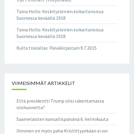
T
I
Taina Hollo
:
Keskitysleirien esikartanoissa
L
Suomessa keväällä 1918
A
I
Taina Hollo
:
Keskitysleirien esikartanoissa
S
Suomessa keväällä 1918
U
Kulta tiskiallas
:
Päiväkirjastani 9.7.2015
U
S
S
U
O
R
VIIMEISIMMÄT ARTIKKELIT
A
N
Että presidentti Trump olisi rakentamassa
A
olohuonetta?
M
A
Saamelaisten kansallispäivänä 6. helmikuuta
A
I
Ihminen on myös paha Kristittyynkään ei voi
L