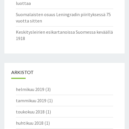
luottaa
M
A
Suomalaisten osuus Leningradin piirityksessä 75
L
vuotta sitten
L
E
Keskitysleirien esikartanoissa Suomessa keväällä
1918
ARKISTOT
helmikuu 2019
(3)
tammikuu 2019
(1)
toukokuu 2018
(1)
huhtikuu 2018
(1)