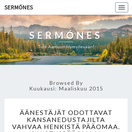
SERMÓNES
Togg
navi
SERMÓNES
Tule Aamuun Hymyilevään!
Browsed By
Kuukausi: Maaliskuu 2015
Ä
ÄÄNESTÄJÄT ODOTTAVAT
Ä
KANSANEDUSTAJILTA
N
VAHVAA HENKISTÄ PÄÄOMAA.
E