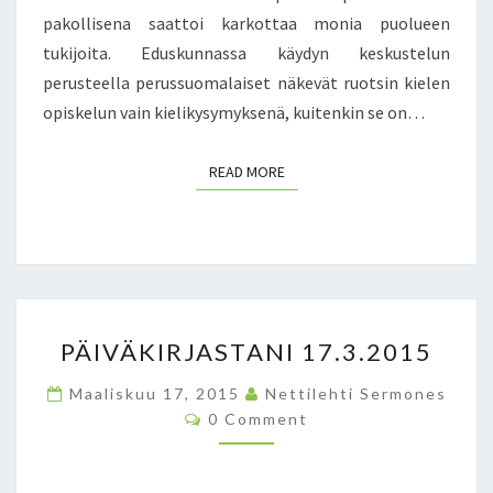
E
pakollisena saattoi karkottaa monia puolueen
D
tukijoita. Eduskunnassa käydyn keskustelun
U
perusteella perussuomalaiset näkevät ruotsin kielen
S
opiskelun vain kielikysymyksenä, kuitenkin se on…
T
A
J
READ MORE
READ MORE
I
L
T
A
V
A
P
H
PÄIVÄKIRJASTANI 17.3.2015
Ä
V
I
A
Maaliskuu 17, 2015
Nettilehti Sermones
V
A
C
0 Comment
Ä
H
O
M
K
E
M
I
N
E