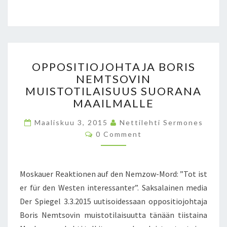
P
Ä
Ä
O
M
O
OPPOSITIOJOHTAJA BORIS
A
P
NEMTSOVIN
A
P
!
MUISTOTILAISUUS SUORANA
O
S
MAAILMALLE
I
Maaliskuu 3, 2015
T
Nettilehti Sermones
C
I
0 Comment
O
O
M
M
J
E
O
N
Moskauer Reaktionen auf den Nemzow-Mord: ”Tot ist
T
H
S
er für den Westen interessanter”. Saksalainen media
T
Der Spiegel 3.3.2015 uutisoidessaan oppositiojohtaja
A
J
Boris Nemtsovin muistotilaisuutta tänään tiistaina
A