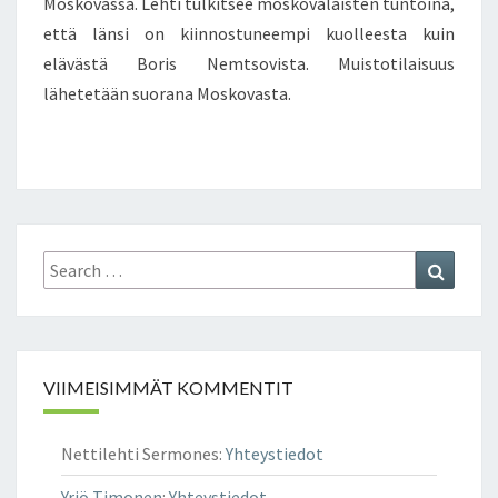
Moskovassa. Lehti tulkitsee moskovalaisten tuntoina,
B
että länsi on kiinnostuneempi kuolleesta kuin
O
elävästä Boris Nemtsovista. Muistotilaisuus
R
I
lähetetään suorana Moskovasta.
S
N
E
M
T
S
O
Search
Search
V
for:
I
N
M
U
VIIMEISIMMÄT KOMMENTIT
I
S
Nettilehti Sermones
:
Yhteystiedot
T
O
Yrjö Timonen
:
Yhteystiedot