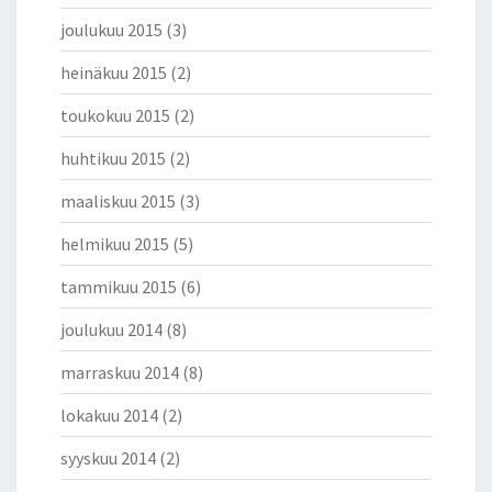
U
joulukuu 2015
(3)
O
M
heinäkuu 2015
(2)
E
N
toukokuu 2015
(2)
T
huhtikuu 2015
(2)
O
I
maaliskuu 2015
(3)
S
E
helmikuu 2015
(5)
E
N
tammikuu 2015
(6)
S
O
joulukuu 2014
(8)
R
marraskuu 2014
(8)
T
O
lokakuu 2014
(2)
K
A
syyskuu 2014
(2)
U