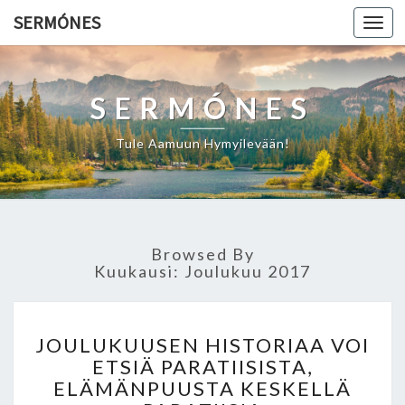
SERMÓNES
Togg
navi
SERMÓNES
Tule Aamuun Hymyilevään!
Browsed By
Kuukausi: Joulukuu 2017
J
JOULUKUUSEN HISTORIAA VOI
O
ETSIÄ PARATIISISTA,
U
ELÄMÄNPUUSTA KESKELLÄ
L