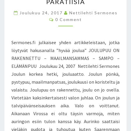
U
PARATIISIA
K
Joulukuu 24, 2017
U
Nettilehti Sermones
C
U
0 Comment
O
S
M
M
E
E
N
N
Sermones.fi julkaisee yhden artikkeleistaan, jotka
T
H
S
löytyvät hakusanalla ”hyvää joulua” JOULUPUU ON
I
RAKENNETTU – MAAILMANSAMMAS – SAMPO –
S
T
ELÄMÄNPUU Joulukuu 24, 2007 Nettilehti Sermones
O
Joulun korkea hetki, jouluaatto. Joulun pönkä,
R
pystypuu, maailmanpatsas, joulukuusi on koristeltu ja
I
valaistu. Joulupuu on rakennettu, joulu on jo ovella.
A
A
Vietetään kaksinkertaisesti valon juhlaa. On joulun ja
V
talvipäivänseisauksen aika. Valo on voittanut.
O
Aikanaan Virossa ei oltu täysin varmoja, miten
I
auringon esiin tulon kanssa käy. Aurinko saattaisi
E
T
vieläkin pudota ja tuhoutua kuten Saarenmaan