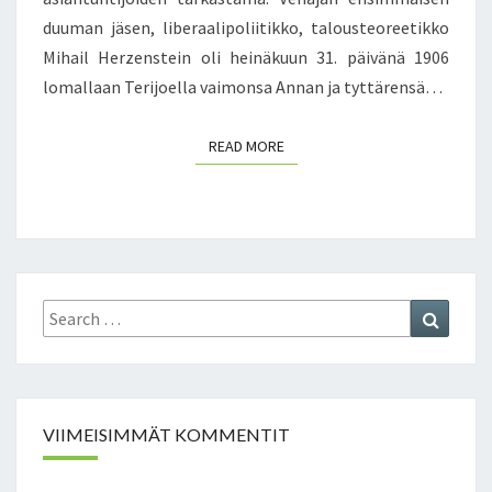
K
I
duuman jäsen, liberaalipoliitikko, talousteoreetikko
A
I
Mihail Herzenstein oli heinäkuun 31. päivänä 1906
U
S
P
lomallaan Terijoella vaimonsa Annan ja tyttärensä…
I
P
A
A
READ MORE
READ MORE
L
A
N
H
I
S
T
Search
Search
O
for:
R
I
A
L
VIIMEISIMMÄT KOMMENTIT
L
I