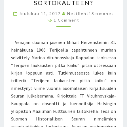
SORTOKAUTEEN?
Ä
M
N
A
Joulukuu 11, 2017
Nettilehti Sermones
P
R
C
1 Comment
U
O
I
U
M
N
M
S
A
E
T
N
Venäjän duuman jäsenen Mihail Herzensteinin 31.
V
T
A
I
S
heinäkuuta 1906 Terijoella tapahtuneen murhan
K
T
selvittely Marina Vituhnovskaja-Kappalan teoksessa
E
U
S
”Terijoen laukausten pitkä kaiku” pitää otteessaan
H
K
kirjan loppuun asti. Tutkimusteosta lukee kuin
N
E
O
trilleriä. ”Terijoen laukausten pitkä kaiku” on
L
V
ilmestynyt viime vuonna Suomalaisen Kirjallisuuden
L
S
Ä
Seuran julkaisemana. Kirjoittaja FT Vituhnovskaja-
K
P
Kauppala on dosentti ja luennoitsija Helsingin
A
A
J
yliopiston Maailman kulttuurien laitoksella. Teos on
R
A
Suomen Historiallisen Seuran nimeämien
A
-
asiantuntijoiden tarkastama. Venäjän ensimmäisen
T