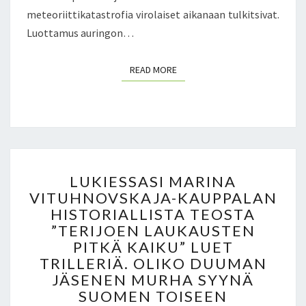
S
meteoriittikatastrofia virolaiset aikanaan tulkitsivat.
I
Luottamus auringon…
Ä
P
READ MORE
A
READ MORE
R
A
T
I
I
S
L
I
LUKIESSASI MARINA
U
S
VITUHNOVSKAJA-KAUPPALAN
K
T
HISTORIALLISTA TEOSTA
I
A
E
”TERIJOEN LAUKAUSTEN
,
S
PITKÄ KAIKU” LUET
E
S
TRILLERIÄ. OLIKO DUUMAN
L
A
JÄSENEN MURHA SYYNÄ
Ä
S
SUOMEN TOISEEN
M
I