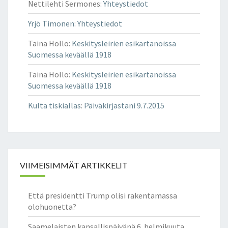
S
Nettilehti Sermones
:
Yhteystiedot
T
A
Yrjö Timonen
:
Yhteystiedot
T
Taina Hollo
:
Keskitysleirien esikartanoissa
E
Suomessa keväällä 1918
O
S
Taina Hollo
:
Keskitysleirien esikartanoissa
T
Suomessa keväällä 1918
A
”
Kulta tiskiallas
:
Päiväkirjastani 9.7.2015
T
E
R
I
J
VIIMEISIMMÄT ARTIKKELIT
O
E
N
Että presidentti Trump olisi rakentamassa
L
olohuonetta?
A
U
Saamelaisten kansallispäivänä 6. helmikuuta