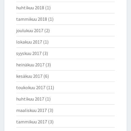
E
huhtikuu 2018
(1)
T
T
tammikuu 2018
(1)
R
I
joulukuu 2017
(2)
L
L
lokakuu 2017
(1)
E
syyskuu 2017
(3)
R
I
heinäkuu 2017
(3)
Ä
.
kesäkuu 2017
(6)
O
L
toukokuu 2017
(11)
I
K
huhtikuu 2017
(1)
O
maaliskuu 2017
(3)
D
U
tammikuu 2017
(3)
U
M