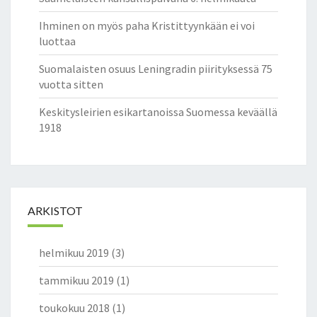
K
Ihminen on myös paha Kristittyynkään ei voi
A
luottaa
U
S
Suomalaisten osuus Leningradin piirityksessä 75
T
vuotta sitten
E
N
Keskitysleirien esikartanoissa Suomessa keväällä
P
1918
I
T
K
Ä
K
ARKISTOT
A
I
K
helmikuu 2019
(3)
U
”
tammikuu 2019
(1)
L
U
toukokuu 2018
(1)