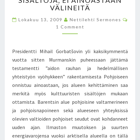
SISÄLTÖJÄ, EI AINOASTAAN
E
VÄLINEITÄ
G
I
C
Lokakuu 13, 2009
Nettilehti Sermones
O
A
1 Comment
M
E
M
E
I
N
T
T
Presidentti Mihail Gorbatšovin yli kaksikymmentä
S
U
L
vuotta sitten Murmanskin puheessaan jättämä
E
testamentti ”aidon rauhan ja hedelmällisen
O
yhteistyön vyöhykkeen” rakentamisesta Pohjoiseen
L
onnistuu ainoastaan, jos alueen kehittäminen saa
E
merkitä myös kulttuuristen sisältöjen mukaan
M
A
ottamista. Barentsin alue pohjoisine valtamerineen
A
ja pohjoisnapoineen sekä alueeseen yhteyksissä
N
olevien valtioiden pohjoiset seudut ovat kohdanneet
T
uuden ajan. Ilmaston muutoksen ja suurten
O
I
energiavarojensa vuoksi arktisella alueella on tällä