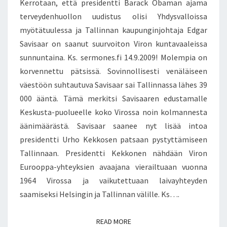
Kerrotaan, että presidentti Barack Obaman ajama
S
E
U
L
terveydenhuollon uudistus olisi Yhdysvalloissa
P
U
myötätuulessa ja Tallinnan kaupunginjohtaja Edgar
U
A
N
Savisaar on saanut suurvoiton Viron kuntavaaleissa
G
sunnuntaina. Ks. sermones.fi 14.9.2009! Molempia on
I
korvennettu pätsissä. Sovinnollisesti venäläiseen
N
väestöön suhtautuva Savisaar sai Tallinnassa lähes 39
J
O
000 ääntä. Tämä merkitsi Savisaaren edustamalle
H
Keskusta-puolueelle koko Virossa noin kolmannesta
T
äänimäärästä. Savisaar saanee nyt lisää intoa
A
presidentti Urho Kekkosen patsaan pystyttämiseen
J
A
Tallinnaan. Presidentti Kekkonen nähdään Viron
E
Eurooppa-yhteyksien avaajana vierailtuaan vuonna
D
1964 Virossa ja vaikutettuaan laivayhteyden
G
saamiseksi Helsingin ja Tallinnan välille. Ks….
A
R
S
READ MORE
READ MORE