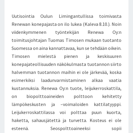
E
E
U
,
N
T
S
J
Uutisointia Oulun Limingantullissa toimivasta
S
K
O
Renewan konepajasta on ilo lukea (Kaleva 8.10.). Noin
O
K
N
viidenkymmenen työntekijän Renewa Oy:n
A
T
O
toimitusjohtajan Tuomas Timosen mukaan tuotanto
O
S
Suomessa on aina kannattavaa, kun se tehdään oikein.
T
A
Timosen mielestä pienen ja keskisuuren
I
A
konepajateollisuuden näkökulmasta tuotannon siirto
E
–
T
halvemman tuotannon maihin ei ole järkevää, koska
E
E
I
esimerkiksi laadunvarmistaminen alkaa vaatia
E
K
kustannuksia. Renewa Oy:n tuote, leijukerroskattila,
L
Ä
on biopolttoaineiden polttoon kehitetty
L
S
I
lämpökeskusten ja –voimaloiden kattilatyyppi.
I
S
I
Leijukerroskattilassa voi polttaa puun kuorta,
T
R
haketta, sahausjätettä ja turvetta. Kosteus ei ole
Ä
R
esteenä. Seospolttoaineeksi sopii
T
Y