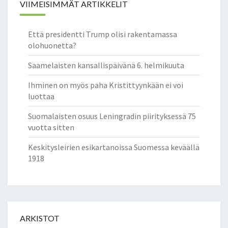
K
VIIMEISIMMÄT ARTIKKELIT
O
I
Että presidentti Trump olisi rakentamassa
T
olohuonetta?
T
A
Saamelaisten kansallispäivänä 6. helmikuuta
A
E
Ihminen on myös paha Kristittyynkään ei voi
N
luottaa
N
E
Suomalaisten osuus Leningradin piirityksessä 75
N
vuotta sitten
K
Keskitysleirien esikartanoissa Suomessa keväällä
A
1918
I
K
K
E
A
K
ARKISTOT
U