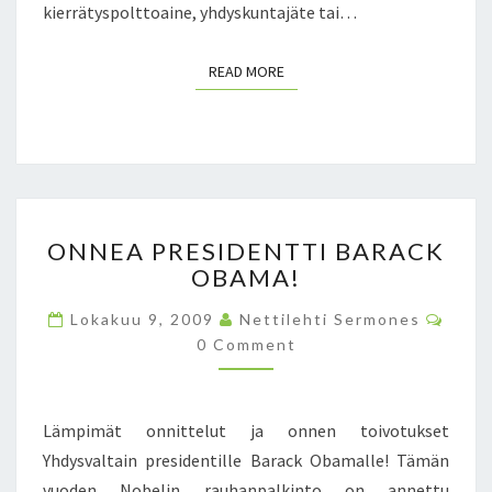
kierrätyspolttoaine, yhdyskuntajäte tai…
U
U
T
L
K
K
READ MORE
READ MORE
I
O
M
M
U
A
S
I
T
L
A
L
O
–
E
ONNEA PRESIDENTTI BARACK
N
B
OBAMA!
N
A
E
R
C
Lokakuu 9, 2009
Nettilehti Sermones
A
E
O
0 Comment
P
M
N
M
R
T
E
E
N
S
T
S
I
Lämpimät onnittelut ja onnen toivotukset
S
I
N
Yhdysvaltain presidentille Barack Obamalle! Tämän
D
A
vuoden Nobelin rauhanpalkinto on annettu