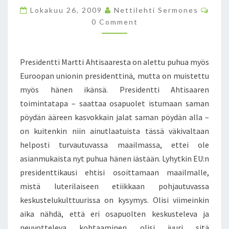
T
C
Lokakuu 26, 2009
Nettilehti Sermones
K
O
0 Comment
I
M
M
N
E
K
N
T
A
Presidentti Martti Ahtisaaresta on alettu puhua myös
S
U
Euroopan unionin presidenttinä, mutta on muistettu
S
myös hänen ikänsä. Presidentti Ahtisaaren
I
V
toimintatapa – saattaa osapuolet istumaan saman
O
pöydän ääreen kasvokkain jalat saman pöydän alla –
I
on kuitenkin niin ainutlaatuista tässä väkivaltaan
S
helposti turvautuvassa maailmassa, ettei ole
I
M
asianmukaista nyt puhua hänen iästään. Lyhytkin EU:n
E
presidenttikausi ehtisi osoittamaan maailmalle,
R
mistä luterilaiseen etiikkaan pohjautuvassa
K
keskustelukulttuurissa on kysymys. Olisi viimeinkin
I
aika nähdä, että eri osapuolten keskusteleva ja
T
Ä
neuvotteleva kohtaaminen olisi juuri sitä