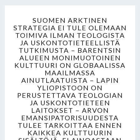
A
M
S
A
SUOMEN ARKTINEN
U
N
STRATEGIA EI TULE OLEMAAN
O
N
TOIMIVA ILMAN TEOLOGISTA
M
O
E
JA USKONTOTIETEELLISTÄ
B
N
TUTKIMUSTA – BARENTSIN
E
A
ALUEEN MONIMUOTOINEN
L
R
-
KULTTUURI ON GLOBAALISSA
K
P
MAAILMASSA
T
A
AINUTLAATUISTA – LAPIN
I
L
YLIOPISTOON ON
N
K
PERUSTETTAVA TEOLOGIAN
E
I
JA USKONTOTIETEEN
N
N
LAITOKSET – ARVON
S
N
EMANSIPATORISUUDESTA
T
O
R
TULEE TARKOITTAA ENNEN
S
A
KAIKKEA KULTTUURIN
T
T
A