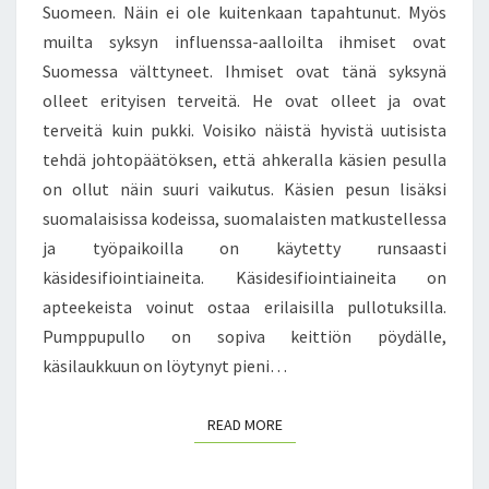
Suomeen. Näin ei ole kuitenkaan tapahtunut. Myös
T
N
muilta syksyn influenssa-aalloilta ihmiset ovat
T
A
U
U
Suomessa välttyneet. Ihmiset ovat tänä syksynä
U
T
olleet erityisen terveitä. He ovat olleet ja ovat
R
T
terveitä kuin pukki. Voisiko näistä hyvistä uutisista
I
A
tehdä johtopäätöksen, että ahkeralla käsien pesulla
O
N
N
U
on ollut näin suuri vaikutus. Käsien pesun lisäksi
G
T
suomalaisissa kodeissa, suomalaisten matkustellessa
L
–
ja työpaikoilla on käytetty runsaasti
O
I
käsidesifiointiaineita. Käsidesifiointiaineita on
B
H
apteekeista voinut ostaa erilaisilla pullotuksilla.
A
M
A
I
Pumppupullo on sopiva keittiön pöydälle,
L
S
käsilaukkuun on löytynyt pieni…
I
E
S
T
READ MORE
READ MORE
S
O
A
V
M
A