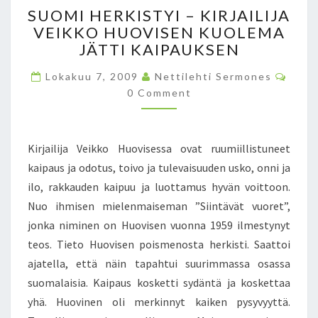
S
N
SUOMI HERKISTYI – KIRJAILIJA
U
P
VEIKKO HUOVISEN KUOLEMA
O
E
JÄTTI KAIPAUKSEN
M
R
I
U
C
Lokakuu 7, 2009
Nettilehti Sermones
H
O
S
0 Comment
E
M
T
M
R
E
E
K
N
T
T
I
Kirjailija Veikko Huovisessa ovat ruumiillistuneet
S
T
S
A
kaipaus ja odotus, toivo ja tulevaisuuden usko, onni ja
T
V
ilo, rakkauden kaipuu ja luottamus hyvän voittoon.
Y
A
I
Nuo ihmisen mielenmaiseman ”Siintävät vuoret”,
T
–
jonka niminen on Huovisen vuonna 1959 ilmestynyt
E
K
teos. Tieto Huovisen poismenosta herkisti. Saattoi
O
I
L
ajatella, että näin tapahtui suurimmassa osassa
R
O
J
suomalaisia. Kaipaus kosketti sydäntä ja koskettaa
G
A
yhä. Huovinen oli merkinnyt kaiken pysyvyyttä.
I
I