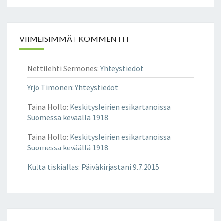
I
T
H
O
D
R
E
VIIMEISIMMÄT KOMMENTIT
I
S
U
Nettilehti Sermones
:
Yhteystiedot
U
D
Yrjö Timonen
:
Yhteystiedot
E
S
Taina Hollo
:
Keskitysleirien esikartanoissa
T
Suomessa keväällä 1918
A
Taina Hollo
:
Keskitysleirien esikartanoissa
T
Suomessa keväällä 1918
U
L
Kulta tiskiallas
:
Päiväkirjastani 9.7.2015
E
E
T
A
R