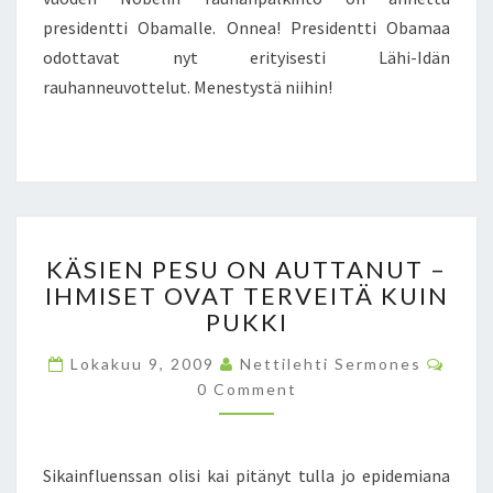
E
L
N
presidentti Obamalle. Onnea! Presidentti Obamaa
U
T
E
odottavat nyt erityisesti Lähi-Idän
T
E
rauhanneuvottelut. Menestystä niihin!
I
N
B
M
A
O
R
N
A
I
C
M
K
U
K
KÄSIEN PESU ON AUTTANUT –
O
O
Ä
IHMISET OVAT TERVEITÄ KUIN
B
T
S
A
PUKKI
O
I
M
I
E
C
Lokakuu 9, 2009
Nettilehti Sermones
A
N
N
O
!
0 Comment
E
P
M
M
N
E
E
K
S
N
T
U
U
Sikainfluenssan olisi kai pitänyt tulla jo epidemiana
S
L
O