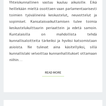
S
Yhteiskunnallinen vastuu kuuluu aikuisille. Eikä
U
T
R
heillekään mieltä osoittaen vaan parlamentaarisesti
A
H
toimien työvälineinä keskustelut, neuvottelut ja
–
E
L
sopimiset. Kansalaisvaikuttamisen tulee toimia
E
A
keskustelukulttuurin periaattein ja edetä samoin.
L
P
L
Kuntalaisilla on mahdollista tehdä
I
I
kunnallisaloitteita tärkeiksi ja hyviksi katsomistaan
N
S
asioista. Ne tulevat aina käsitellyiksi, sillä
Y
T
L
kunnallislaki velvoittaa kunnanhallitukset ottamaan
A
I
niihin…
O
P
READ MORE
READ MORE
I
S
T
O
O
N
O