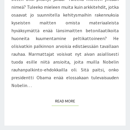
A
I
nimeä? Tuleeko mieleen muita kuin arkkitehdit, jotka
P
S
osaavat jo suunnitella kehitysmaihin rakennuksia
R
T
kyseisten maitten omista materiaaleista
E
Ä
S
hyväksymättä enää länsimaitten betonilaatikoita
I
huoneita kuumentamine peltikattoineen? He
D
olisivatkin palkinnon arvoisia edistäessään tavallaan
E
rauhaa. Marmattajat voisivat nyt aivan asiallisesti
N
T
tuoda esille niitä ansioita, joita muilla Nobelin
T
rauhanpalkinto-ehdokkailla oli. Sitä paitsi, onko
I
presidentti Obama enää elossakaan tulevaisuuden
B
Nobelin…
A
R
A
READ MORE
READ MORE
C
K
O
B