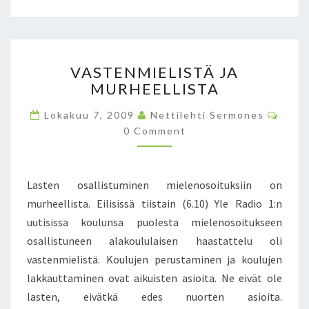
A
T
A
T
I
E
L
R
V
M
V
VASTENMIELISTÄ JA
A
A
E
MURHEELLISTA
S
S
I
T
S
T
C
Lokakuu 7, 2009
Nettilehti Sermones
E
O
A
Ä
0 Comment
N
M
A
K
M
M
E
I
U
I
N
N
I
T
E
Lasten osallistuminen mielenosoituksiin on
S
U
N
L
murheellista. Eilisissä tiistain (6.10) Yle Radio 1:n
T
P
I
L
U
uutisissa koulunsa puolesta mielenosoitukseen
S
A
K
T
osallistuneen alakoululaisen haastattelu oli
A
K
Ä
vastenmielistä. Koulujen perustaminen ja koulujen
T
I
J
lakkauttaminen ovat aikuisten asioita. Ne eivät ole
U
A
I
lasten, eivätkä edes nuorten asioita.
M