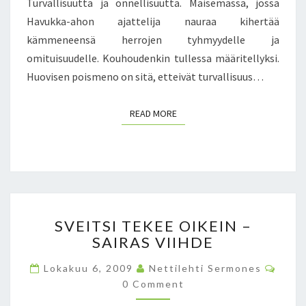
Turvallisuutta ja onnellisuutta. Maisemassa, jossa
A
L
N
Havukka-ahon ajattelija nauraa kihertää
I
J
kämmeneensä herrojen tyhmyydelle ja
J
A
A
omituisuudelle. Kouhoudenkin tullessa määritellyksi.
U
V
Huovisen poismeno on sitä, etteivät turvallisuus…
S
E
K
I
O
READ MORE
READ MORE
K
N
K
T
O
O
H
T
U
I
O
E
V
S
T
I
SVEITSI TEKEE OIKEIN –
V
E
S
SAIRAS VIIHDE
E
E
E
I
N
N
C
Lokakuu 6, 2009
Nettilehti Sermones
T
L
O
K
0 Comment
S
M
A
U
M
I
I