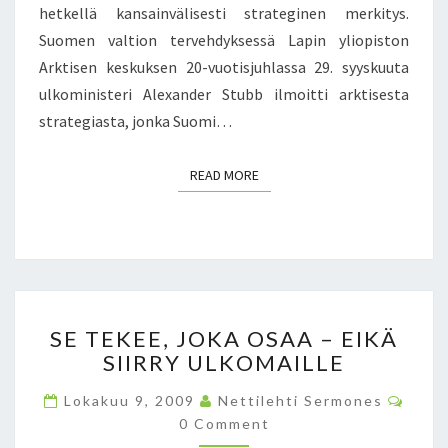
M
hetkellä kansainvälisesti strateginen merkitys.
I
Suomen valtion tervehdyksessä Lapin yliopiston
V
Arktisen keskuksen 20-vuotisjuhlassa 29. syyskuuta
A
ulkoministeri Alexander Stubb ilmoitti arktisesta
I
L
strategiasta, jonka Suomi…
M
A
READ MORE
READ MORE
N
T
E
O
L
O
G
S
SE TEKEE, JOKA OSAA – EIKÄ
I
E
S
SIIRRY ULKOMAILLE
T
T
E
C
A
Lokakuu 9, 2009
Nettilehti Sermones
K
O
J
0 Comment
E
M
M
A