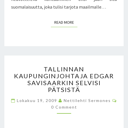
E
suomalaisuutta, joka tulisi tarjota maailmalle…
U
R
READ MORE
READ MORE
O
O
P
A
S
S
A
T
U
TALLINNAN
A
U
KAUPUNGINJOHTAJA EDGAR
L
T
SAVISAARKIN SELVISI
L
T
I
PÄTSISTÄ
A
N
A
C
Lokakuu 19, 2009
Nettilehti Sermones
N
O
J
A
0 Comment
M
A
M
N
E
T
K
N
T
T
A