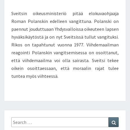
E
O
T
N
T
L
T
E
O
Sveitsin oikeusministeriö pitää elokuvaohjaaja
S
E
K
K
Roman Polanskin edelleen vangittuna. Polanski on
M
E
S
A
paennut jouduttuaan Yhdysvalloissa oikeuteen lapsen
E
E
J
O
hyväksikäytöstä ja on nyt Sveitsissä tullut vangituksi.
T
Ä
I
Rikos on tapahtunut vuonna 1977. Viihdemaailman
–
T
K
A
reagointi Polanskin vangitsemisessa on osoittanut,
T
E
R
I
että viihdemaailma voi olla sairasta. Sveitsi tekee
I
V
K
oikein osoittaessaan, että moraalin rajat tulee
N
O
A
–
tuntea myös viihteessä.
N
I
S
E
P
A
M
A
I
A
U
R
N
K
A
S
S
S
I
E
V
Search
Search
P
N
I
for:
A