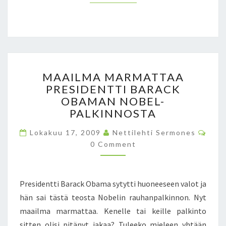
A
V
I
S
A
A
M
R
MAAILMA MARMATTAA
A
K
PRESIDENTTI BARACK
A
I
OBAMAN NOBEL-
I
N
L
PALKINNOSTA
S
M
E
C
Lokakuu 17, 2009
Nettilehti Sermones
A
L
O
M
0 Comment
M
V
M
A
I
E
R
N
S
T
M
I
Presidentti Barack Obama sytytti huoneeseen valot ja
S
A
P
hän sai tästä teosta Nobelin rauhanpalkinnon. Nyt
T
Ä
maailma marmattaa. Kenelle tai keille palkinto
T
T
A
sitten olisi pitänyt jakaa? Tuleeko mieleen yhtään
S