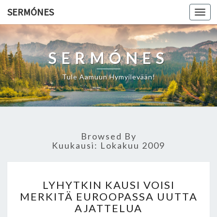
SERMÓNES
Togg
navi
SERMÓNES
Tule Aamuun Hymyilevään!
Browsed By
Kuukausi: Lokakuu 2009
L
LYHYTKIN KAUSI VOISI
Y
MERKITÄ EUROOPASSA UUTTA
H
AJATTELUA
Y