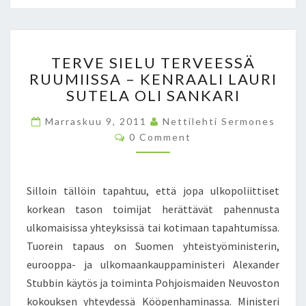
I
Ä
T
TERVE SIELU TERVEESSÄ
E
RUUMIISSA – KENRAALI LAURI
R
SUTELA OLI SANKARI
V
E
Marraskuu 9, 2011
Nettilehti Sermones
S
C
0 Comment
I
O
E
M
M
L
E
U
N
Silloin tällöin tapahtuu, että jopa ulkopoliittiset
T
T
S
korkean tason toimijat herättävät pahennusta
E
ulkomaisissa yhteyksissä tai kotimaan tapahtumissa.
R
V
Tuorein tapaus on Suomen yhteistyöministerin,
E
eurooppa- ja ulkomaankauppaministeri Alexander
E
Stubbin käytös ja toiminta Pohjoismaiden Neuvoston
S
kokouksen yhteydessä Kööpenhaminassa. Ministeri
S