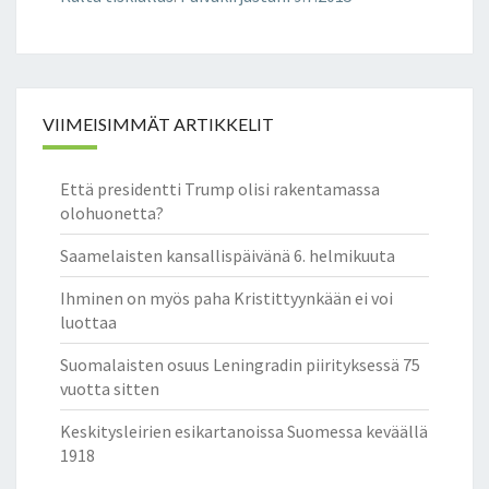
N
P
U
O
L
VIIMEISIMMÄT ARTIKKELIT
U
E
E
Että presidentti Trump olisi rakentamassa
T
olohuonetta?
T
O
Saamelaisten kansallispäivänä 6. helmikuuta
M
A
Ihminen on myös paha Kristittyynkään ei voi
L
luottaa
L
Suomalaisten osuus Leningradin piirityksessä 75
A
vuotta sitten
T
U
Keskitysleirien esikartanoissa Suomessa keväällä
T
1918
K
I