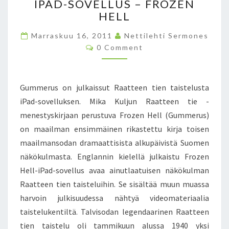
IPAD-SOVELLUS – FROZEN
A
A
I
HELL
T
L
K
T
L
A
Marraskuu 16, 2011
Nettilehti Sermones
E
E
S
C
0 Comment
E
G
O
T
N
R
M
A
M
T
O
E
I
-
N
Gummerus on julkaissut Raatteen tien taistelusta
T
E
J
S
iPad-sovelluksen. Mika Kuljun Raatteen tie -
N
U
menestyskirjaan perustuva Frozen Hell (Gummerus)
T
N
A
A
on maailman ensimmäinen rikastettu kirja toisen
I
L
maailmansodan dramaattisista alkupäivistä Suomen
S
L
näkökulmasta. Englannin kielellä julkaistu Frozen
T
E
Hell-iPad-sovellus avaa ainutlaatuisen näkökulman
E
R
L
Raatteen tien taisteluihin. Se sisältää muun muassa
A
U
U
harvoin julkisuudessa nähtyä videomateriaalia
S
H
taistelukentiltä. Talvisodan legendaarinen Raatteen
T
A
tien taistelu oli tammikuun alussa 1940 yksi
A