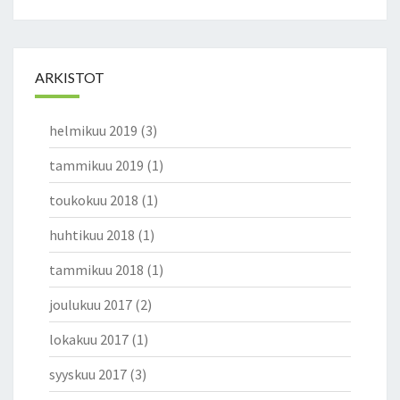
M
U
K
S
ARKISTOT
E
L
helmikuu 2019
(3)
L
A
tammikuu 2019
(1)
J
A
toukokuu 2018
(1)
M
A
huhtikuu 2018
(1)
H
tammikuu 2018
(1)
D
O
joulukuu 2017
(2)
L
L
lokakuu 2017
(1)
I
S
syyskuu 2017
(3)
E