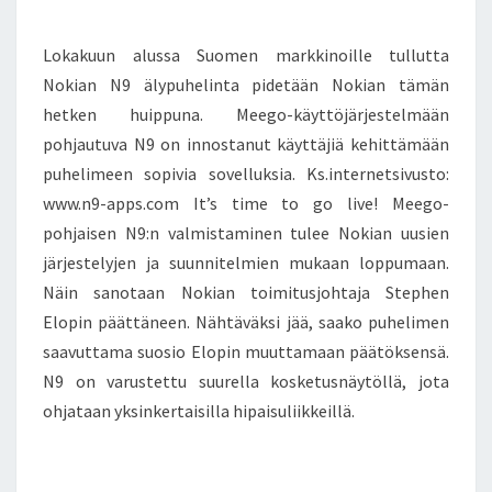
I
J
M
9
K
E
A
O
N
Lokakuun alussa Suomen markkinoille tullutta
S
S
T
N
I
S
S
Nokian N9 älypuhelinta pidetään Nokian tämän
I
A
hetken huippuna. Meego-käyttöjärjestelmään
N
N
pohjautuva N9 on innostanut käyttäjiä kehittämään
O
puhelimeen sopivia sovelluksia. Ks.internetsivusto:
S
www.n9-apps.com It’s time to go live! Meego-
T
pohjaisen N9:n valmistaminen tulee Nokian uusien
A
järjestelyjen ja suunnitelmien mukaan loppumaan.
N
U
Näin sanotaan Nokian toimitusjohtaja Stephen
T
Elopin päättäneen. Nähtäväksi jää, saako puhelimen
K
saavuttama suosio Elopin muuttamaan päätöksensä.
Ä
N9 on varustettu suurella kosketusnäytöllä, jota
Y
T
ohjataan yksinkertaisilla hipaisuliikkeillä.
T
Ä
J