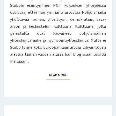
Ä
Stubbin esiintyminen PN:n kokouksen yhteydessä
R
osoittaa, ettei hän ymmärrä arvostaa Pohjoismaita
U
yhdistävää rauhan, yhteistyön, demokratian, tasa-
U
arvon ja keskustelun kulttuuria. Kulttuuria, jolta
M
perustalta ovat kasvaneet pohjoismainen
I
I
yhteiskuntarauha ja hyvinvointiyhteiskunta. Mutta ei
S
Stubb tunne koko Euroopankaan arvoja. Libyan sodan
S
alettua tämän vuoden alussa hän blogissaan osoitti
A
ihailuaan…
–
K
E
READ MORE
READ MORE
N
R
A
A
L
I
V
L