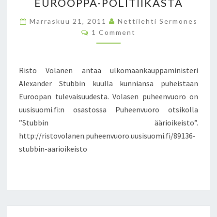
O
EUROOPPA-POLITIIKASTA
V
Marraskuu 21, 2011
O
Nettilehti Sermones
C
L
1 Comment
O
A
M
M
N
E
E
N
Risto Volanen antaa ulkomaankauppaministeri
T
N
S
Alexander Stubbin kuulla kunniansa puheistaan
U
Euroopan tulevaisuudesta. Volasen puheenvuoro on
L
K
uusisuomi.fi:n osastossa Puheenvuoro otsikolla
O
”Stubbin äärioikeisto”.
M
http://ristovolanen.puheenvuoro.uusisuomi.fi/89136-
A
stubbin-aarioikeisto
A
N
K
A
U
P
P