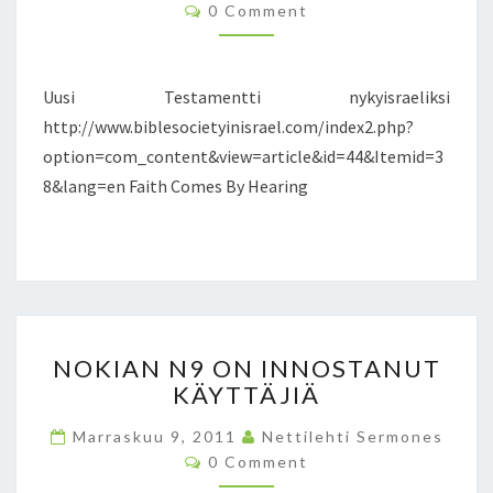
C
0 Comment
H
E
O
O
E
S
M
K
M
L
T
I
E
L
A
L
N
Uusi Testamentti nykyisraeliksi
T
M
P
S
http://www.biblesocietyinisrael.com/index2.php?
E
A
option=com_content&view=article&id=44&Itemid=3
N
I
T
8&lang=en Faith Comes By Hearing
L
T
I
I
S
N
I
Y
N
K
O
Y
B
N
I
E
NOKIAN N9 ON INNOSTANUT
O
S
L
KÄYTTÄJIÄ
K
R
-
I
A
S
Marraskuu 9, 2011
Nettilehti Sermones
A
E
A
C
0 Comment
N
O
L
R
N
M