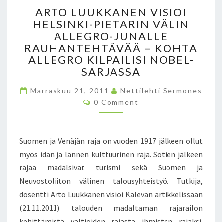
A
A
ARTO LUUKKANEN VISIOI
R
M
HELSINKI-PIETARIN VÄLIN
T
I
ALLEGRO-JUNALLE
O
N
L
RAUHANTEHTÄVÄÄ – KOHTA
I
U
ALLEGRO KILPAILISI NOBEL-
S
U
SARJASSA
T
K
E
K
Marraskuu 21, 2011
Nettilehti Sermones
R
A
C
0 Comment
I
O
N
M
A
E
M
L
E
N
N
E
Suomen ja Venäjän raja on vuoden 1917 jälkeen ollut
V
T
X
S
myös idän ja lännen kulttuurinen raja. Sotien jälkeen
I
A
S
rajaa madalsivat turismi sekä Suomen ja
N
I
Neuvostoliiton välinen talousyhteistyö. Tutkija,
D
O
E
dosentti Arto Luukkanen visioi Kalevan artikkelissaan
I
R
(21.11.2011) talouden madaltaman rajarailon
H
S
E
kehittämistä valtioiden rajasta ihmisten rajaksi.