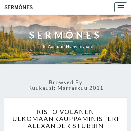
SERMÓNES
Togg
navi
SERMÓNES
Tule Aamuun Hymyilevään!
Browsed By
Kuukausi: Marraskuu 2011
R
RISTO VOLANEN
I
ULKOMAANKAUPPAMINISTERI
S
ALEXANDER STUBBIN
T