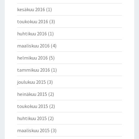
E
T
kesäkuu 2016
(1)
Y
toukokuu 2016
(3)
S
T
huhtikuu 2016
(1)
I
K
maaliskuu 2016
(4)
E
S
helmikuu 2016
(5)
K
U
tammikuu 2016
(1)
S
joulukuu 2015
(3)
T
E
heinäkuu 2015
(2)
L
U
toukokuu 2015
(2)
I
N
huhtikuu 2015
(2)
J
maaliskuu 2015
(3)
A
F