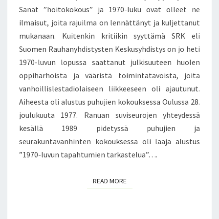
Sanat ”hoitokokous” ja 1970-luku ovat olleet ne
U
U
ilmaisut, joita rajuilma on lennättänyt ja kuljettanut
D
mukanaan. Kuitenkin kritiikin syyttämä SRK eli
E
Suomen Rauhanyhdistysten Keskusyhdistys on jo heti
N
1970-luvun lopussa saattanut julkisuuteen huolen
V
oppiharhoista ja vääristä toimintatavoista, joita
I
I
vanhoillislestadiolaiseen liikkeeseen oli ajautunut.
M
Aiheesta oli alustus puhujien kokouksessa Oulussa 28.
E
joulukuuta 1977. Ranuan suviseurojen yhteydessä
A
kesällä 1989 pidetyssä puhujien ja
I
K
seurakuntavanhinten kokouksessa oli laaja alustus
O
”1970-luvun tapahtumien tarkastelua”….
J
E
READ MORE
READ MORE
N
I
L
M