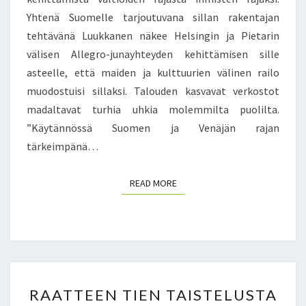
T
L
Yhtenä Suomelle tarjoutuvana sillan rakentajan
U
S
B
tehtävänä Luukkanen näkee Helsingin ja Pietarin
I
B
välisen Allegro-junayhteyden kehittämisen sille
N
I
asteelle, että maiden ja kulttuurien välinen railo
K
N
I
muodostuisi sillaksi. Talouden kasvavat verkostot
E
-
madaltavat turhia uhkia molemmilta puolilta.
U
P
R
”Käytännössä Suomen ja Venäjän rajan
I
O
tärkeimpänä…
E
O
T
P
A
READ MORE
READ MORE
P
R
A
I
-
N
P
V
O
Ä
L
L
I
R
I
T
RAATTEEN TIEN TAISTELUSTA
A
N
I