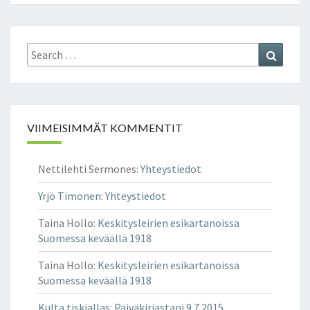
I
Ö
T
Search
Search
S
for:
E
L
V
I
VIIMEISIMMÄT KOMMENTIT
Ä
V
Ä
Nettilehti Sermones
:
Yhteystiedot
T
P
Yrjö Timonen
:
Yhteystiedot
A
R
Taina Hollo
:
Keskitysleirien esikartanoissa
H
Suomessa keväällä 1918
A
Taina Hollo
:
Keskitysleirien esikartanoissa
I
Suomessa keväällä 1918
T
E
Kulta tiskiallas
:
Päiväkirjastani 9.7.2015