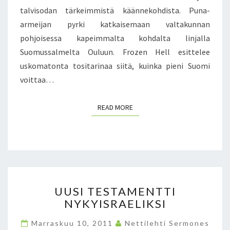
N
talvisodan tärkeimmistä käännekohdista. Puna-
I
T
P
E
armeijan pyrki katkaisemaan valtakunnan
A
H
pohjoisessa kapeimmalta kohdalta linjalla
D
T
Suomussalmelta Ouluun. Frozen Hell esittelee
-
Ä
uskomatonta tositarinaa siitä, kuinka pieni Suomi
S
V
O
voittaa…
Ä
V
Ä
E
–
READ MORE
READ MORE
L
K
L
O
U
H
S
T
–
A
F
A
R
U
L
UUSI TESTAMENTTI
O
U
L
NYKYISRAELIKSI
Z
S
E
E
I
G
Marraskuu 10, 2011
Nettilehti Sermones
N
T
R