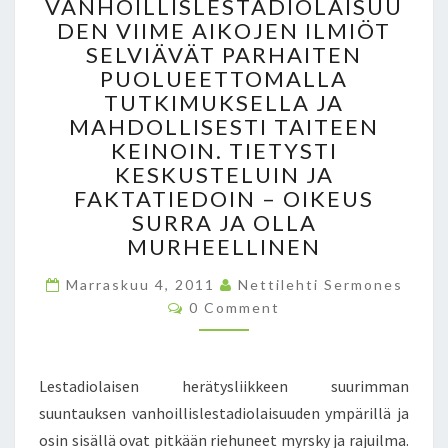
VANHOILLISLESTADIOLAISUU
A
A
DEN VIIME AIKOJEN ILMIÖT
N
U
SELVIÄVÄT PARHAITEN
H
R
O
PUOLUEETTOMALLA
I
I
TUTKIMUKSELLA JA
S
L
U
MAHDOLLISESTI TAITEEN
L
T
KEINOIN. TIETYSTI
I
E
KESKUSTELUIN JA
S
L
FAKTATIEDOIN – OIKEUS
L
A
SURRA JA OLLA
E
O
MURHEELLINEN
S
L
T
I
Marraskuu 4, 2011
Nettilehti Sermones
A
S
C
0 Comment
D
A
O
M
I
N
M
O
K
E
N
L
A
Lestadiolaisen herätysliikkeen suurimman
T
A
R
S
suuntauksen vanhoillislestadiolaisuuden ympärillä ja
I
I
osin sisällä ovat pitkään riehuneet myrsky ja rajuilma.
S