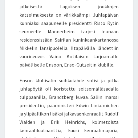
jälkeisestä Laguksen joukkojen
katselmuksesta on värikkäämpi. Juhlapäivän
kunniaksi saapuneelle presidentti Risto Rytin
seurueelle Mannerheim tarjosi lounaan
residenssissään Sairilan kuninkaankartanossa
Mikkelin länsipuolella. Iltapäivällä lähdettiin
vuorineuvos Väinö Kotilaisen tarjoamalle
päivälliselle Ensoon, Enso-Gutzeitin klubille.
Enson klubisalin suihkulähde solisi ja pitkä
juhlapöytä oli koristettu seitsemälläsadalla
tulppaanilla, Brandtberg kuvaa. Saliin marssi
presidentin, pääministeri Edwin Linkomiehen
ja ylipäällikön lisäksi jalkaväenkenraalit Rudolf
Walden ja Erik Heinrichs, kolmetoista
kenraaliluutnanttia, kuusi kenraalimajuria,