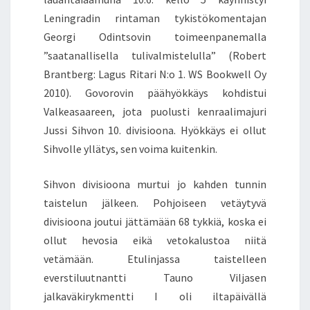
Leningradin rintaman tykistökomentajan
Georgi Odintsovin toimeenpanemalla
”saatanallisella tulivalmistelulla” (Robert
Brantberg: Lagus Ritari N:o 1. WS Bookwell Oy
2010). Govorovin päähyökkäys kohdistui
Valkeasaareen, jota puolusti kenraalimajuri
Jussi Sihvon 10. divisioona. Hyökkäys ei ollut
Sihvolle yllätys, sen voima kuitenkin.
Sihvon divisioona murtui jo kahden tunnin
taistelun jälkeen. Pohjoiseen vetäytyvä
divisioona joutui jättämään 68 tykkiä, koska ei
ollut hevosia eikä vetokalustoa niitä
vetämään. Etulinjassa taistelleen
everstiluutnantti Tauno Viljasen
jalkaväkirykmentti I oli iltapäivällä