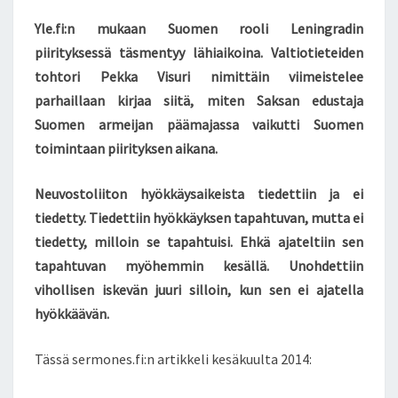
S
Yle.fi:n mukaan Suomen rooli Leningradin
I
T
piirityksessä täsmentyy lähiaikoina. Valtiotieteiden
T
tohtori Pekka Visuri nimittäin viimeistelee
E
parhaillaan kirjaa siitä, miten Saksan edustaja
N
Suomen armeijan päämajassa vaikutti Suomen
toimintaan piirityksen aikana.
Neuvostoliiton hyökkäysaikeista tiedettiin ja ei
tiedetty. Tiedettiin hyökkäyksen tapahtuvan, mutta ei
tiedetty, milloin se tapahtuisi. Ehkä ajateltiin sen
tapahtuvan myöhemmin kesällä. Unohdettiin
vihollisen iskevän juuri silloin, kun sen ei ajatella
hyökkäävän.
Tässä sermones.fi:n artikkeli kesäkuulta 2014: