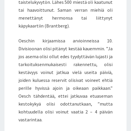
taistelukyvytön. Lähes 500 miestä oli kaatunut
tai haavoittunut. Saman verran miehiä oli
menettänyt hermonsa tai liittynyt
käpykaartiin (Brantberg).
Oeschin kirjaamissa arvioinneissa 10.
Divisioonan olisi pitänyt kestää kauemmin. ”Ja
jos asema olisi ollut edes tyydyttävän lujasti ja
tarkoituksenmukaisesti rakennettu, olisi
kestävyys voinut jatkua vielä useita päiviä,
joiden kuluessa reservit olisivat voineet ehtiä
perille hyvissä ajoin ja oikeaan paikkaan.”
Oesch tähdentää, ettei jatkuvaa etuaseman
kestokykyä olisi odottanutkaan, ”mutta
kohtuudella olisi voinut vaatia 2 – 4 päivän
vastarintaa.