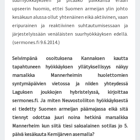
suurhyökkäykseen ja pitääkö paikkansa erään
I
upseerin huomio, ettei Suomen armeijan ylin johto
I
kesäkuun alussa ollut yhtenäinen eikä aktiivinen, vaan
R
eripurainen ja reaktiivinen suhtautumisessaan ja
I
järjestelyissään venäläisten suurhyökkäyksen edellä.
T
Y
(sermones.fi 9.6.2014.)
K
S
Selvimpänä osoituksena Kannaksen kautta
E
tapahtuneen hyökkäyksen yllätyksellisyys näkyy
S
marsalkka Mannerheimin huolettomien
S
Ä
syntymäpäivien vietossa ja niiden yhteydessä
7
Laguksen joukkojen hybristelyssä, kirjoittaa
5
sermones.fi. Ja miten Neuvostoliiton hyökkäyksestä
V
ei tiedetty Suomen armeijan päämajassa eikä sitä
U
O
tiennyt odottaa juuri noina hetkinä marsalkka
T
Mannerheim kun siitä tiesi saksalainen sotilas jo 5.
T
päivä kesäkuuta Kemijärven asemalla?
A