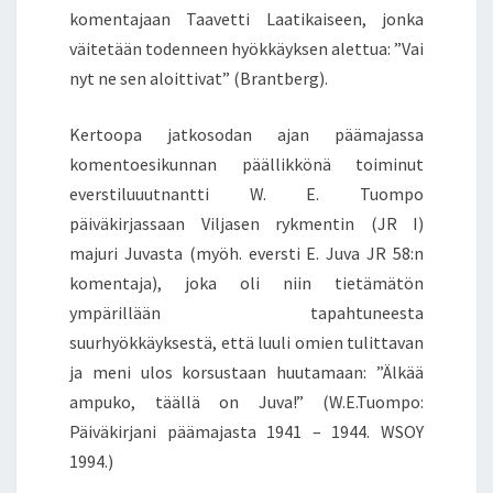
komentajaan Taavetti Laatikaiseen, jonka
väitetään todenneen hyökkäyksen alettua: ”Vai
nyt ne sen aloittivat” (Brantberg).
Kertoopa jatkosodan ajan päämajassa
komentoesikunnan päällikkönä toiminut
everstiluuutnantti W. E. Tuompo
päiväkirjassaan Viljasen rykmentin (JR I)
majuri Juvasta (myöh. eversti E. Juva JR 58:n
komentaja), joka oli niin tietämätön
ympärillään tapahtuneesta
suurhyökkäyksestä, että luuli omien tulittavan
ja meni ulos korsustaan huutamaan: ”Älkää
ampuko, täällä on Juva!” (W.E.Tuompo:
Päiväkirjani päämajasta 1941 – 1944. WSOY
1994.)