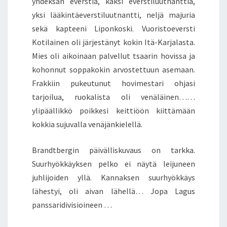
yhdeksän everstiä, kaksi everstiluutnanttia,
yksi lääkintäeverstiluutnantti, neljä majuria
sekä kapteeni Liponkoski. Vuoristoeversti
Kotilainen oli järjestänyt kokin Itä-Karjalasta.
Mies oli aikoinaan palvellut tsaarin hovissa ja
kohonnut soppakokin arvostettuun asemaan.
Frakkiin pukeutunut hovimestari ohjasi
tarjoilua, ruokalista oli venäläinen……
ylipäällikkö poikkesi keittiöön kiittämään
kokkia sujuvalla venäjänkielellä.
Brandtbergin päivälliskuvaus on tarkka.
Suurhyökkäyksen pelko ei näytä leijuneen
juhlijoiden yllä. Kannaksen suurhyökkäys
lähestyi, oli aivan lähellä… Jopa Lagus
panssaridivisioineen …