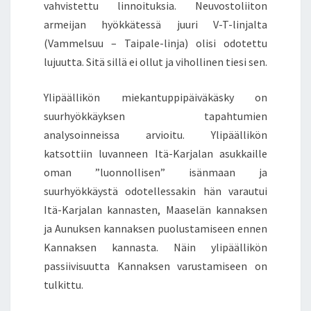
vahvistettu linnoituksia. Neuvostoliiton
armeijan hyökkätessä juuri V-T-linjalta
(Vammelsuu – Taipale-linja) olisi odotettu
lujuutta. Sitä sillä ei ollut ja vihollinen tiesi sen.
Ylipäällikön miekantuppipäiväkäsky on
suurhyökkäyksen tapahtumien
analysoinneissa arvioitu. Ylipäällikön
katsottiin luvanneen Itä-Karjalan asukkaille
oman ”luonnollisen” isänmaan ja
suurhyökkäystä odotellessakin hän varautui
Itä-Karjalan kannasten, Maaselän kannaksen
ja Aunuksen kannaksen puolustamiseen ennen
Kannaksen kannasta. Näin ylipäällikön
passiivisuutta Kannaksen varustamiseen on
tulkittu.