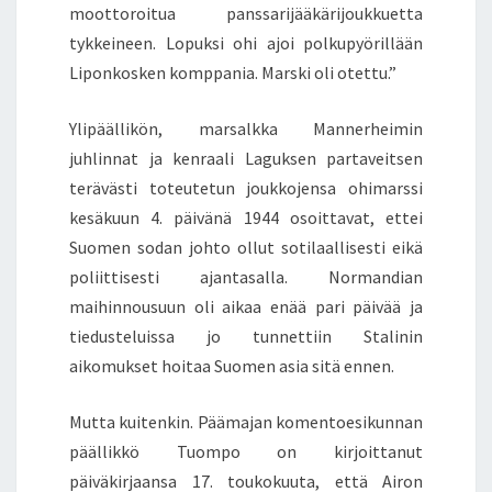
moottoroitua panssarijääkärijoukkuetta
tykkeineen. Lopuksi ohi ajoi polkupyörillään
Liponkosken komppania. Marski oli otettu.”
Ylipäällikön, marsalkka Mannerheimin
juhlinnat ja kenraali Laguksen partaveitsen
terävästi toteutetun joukkojensa ohimarssi
kesäkuun 4. päivänä 1944 osoittavat, ettei
Suomen sodan johto ollut sotilaallisesti eikä
poliittisesti ajantasalla. Normandian
maihinnousuun oli aikaa enää pari päivää ja
tiedusteluissa jo tunnettiin Stalinin
aikomukset hoitaa Suomen asia sitä ennen.
Mutta kuitenkin. Päämajan komentoesikunnan
päällikkö Tuompo on kirjoittanut
päiväkirjaansa 17. toukokuuta, että Airon