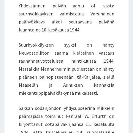
Yhdeksännen päivän aamu oli vasta
suurhyökkäyksen valmistelua. Varsinainen
päähyökkäys alkoi seuraavana päivänä
lauantaina 10. kesäkuuta 1944.
Suurhyökkäyksen syyksi on nähty
Neuvostoliiton saama kielteinen vastaus
rauhanneuvotteluissa huhtikuussa 1944.
Marsalkka Mannerheimin puolestaan on nähty
pitäneen painopisteenään Itä-Karjalaa, siellä
Maaselän ja Aunuksen kannaksia
miekantuppipäiväkäskynsä mukaisesti.
Saksan sodanjohdon yhdysupseerina Mikkelin
päämajassa toiminut kenraali W. Erfurth on
kirjoittanut sotapäiväkirjaansa 11. kesäkuuta
1944, että taisteluvaihe tuli suomalaisille