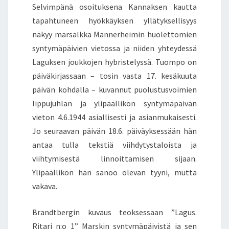
Selvimpänä osoituksena Kannaksen kautta
tapahtuneen hyökkäyksen yllätyksellisyys
näkyy marsalkka Mannerheimin huolettomien
syntymäpäivien vietossa ja niiden yhteydessä
Laguksen joukkojen hybristelyssä. Tuompo on
päiväkirjassaan – tosin vasta 17. kesäkuuta
päivän kohdalla – kuvannut puolustusvoimien
lippujuhlan ja ylipäällikön syntymäpäivän
vieton 4.6.1944 asiallisesti ja asianmukaisesti.
Jo seuraavan päivän 18.6. päiväyksessään hän
antaa tulla tekstiä viihdytystaloista ja
viihtymisestä linnoittamisen sijaan.
Ylipäällikön hän sanoo olevan tyyni, mutta
vakava.
Brandtbergin kuvaus teoksessaan ”Lagus.
Ritari n:o 1” Marskin syntymäpäivistä ja sen