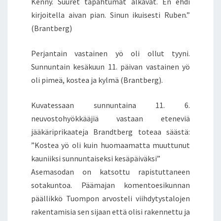
Kenny. Suuret tapahtumat alkavat. En ehdi
kirjoitella aivan pian. Sinun ikuisesti Ruben.”
(Brantberg)
Perjantain vastainen yö oli ollut tyyni.
Sunnuntain kesäkuun 11. päivan vastainen yö
oli pimeä, kostea ja kylmä (Brantberg).
Kuvatessaan sunnuntaina 11. 6.
neuvostohyökkääjiä vastaan eteneviä
jääkäriprikaateja Brandtberg toteaa säästä:
”Kostea yö oli kuin huomaamatta muuttunut
kauniiksi sunnuntaiseksi kesäpäiväksi”
Asemasodan on katsottu rapistuttaneen
sotakuntoa. Päämajan komentoesikunnan
päällikkö Tuompon arvosteli viihdytystalojen
rakentamisia sen sijaan että olisi rakennettu ja