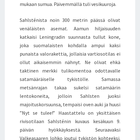
mukaan sumua. Päivemmällä tuli vesikuuroja.
Sahlsténista noin 300 metrin päässä olivat
venäläisten asemat. Aamun hiljaisuuden
katkaisi Leningradin suunnasta tullut kone,
joka suomalaisten kohdalla ampui kaksi
punaista valorakettia, jollaisia vartiosotilas ei
ollut aikaisemmin nähnyt. Ne olivat ehkä
taktinen merkki tulikomentoa odottavalle
satamääräiselle tykistölle. Samassa
metsänrajan takaa sukelsi satamäärin
lentokoneita, jolloin Sahlsten juoksi
majoituskorsuunsa, tempaisi oven auki ja huusi
”Nyt se tulee!” Haastattelu on yksittäisen
rivisotilaan Sahlsténin kuvaus kesäkuun 9.
päivän hyökkäyksestä. Seuraavaksi
Valkeasaaren lohko joutui tykistön kohteeksi.