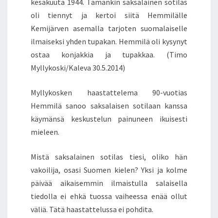
kesäkuuta 1944. Tämänkin saksalainen sotilas
oli tiennyt ja kertoi siitä Hemmilälle
Kemijärven asemalla tarjoten suomalaiselle
ilmaiseksi yhden tupakan. Hemmilä oli kysynyt
ostaa konjakkia ja tupakkaa. (Timo
Myllykoski/Kaleva 30.5.2014)
Myllykosken haastattelema 90-vuotias
Hemmilä sanoo saksalaisen sotilaan kanssa
käymänsä keskustelun painuneen ikuisesti
mieleen.
Mistä saksalainen sotilas tiesi, oliko hän
vakoilija, osasi Suomen kielen? Yksi ja kolme
päivää aikaisemmin ilmaistulla salaisella
tiedolla ei ehkä tuossa vaiheessa enää ollut
väliä. Tätä haastattelussa ei pohdita.