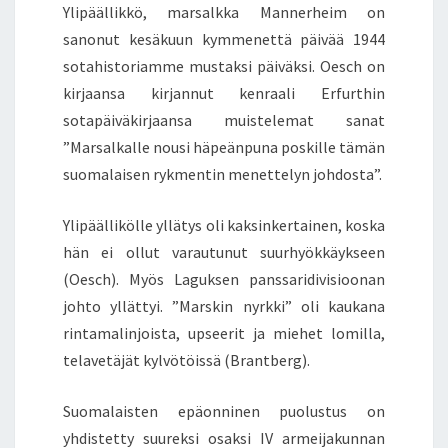
Ylipäällikkö, marsalkka Mannerheim on
sanonut kesäkuun kymmenettä päivää 1944
sotahistoriamme mustaksi päiväksi. Oesch on
kirjaansa kirjannut kenraali Erfurthin
sotapäiväkirjaansa muistelemat sanat
”Marsalkalle nousi häpeänpuna poskille tämän
suomalaisen rykmentin menettelyn johdosta”.
Ylipäällikölle yllätys oli kaksinkertainen, koska
hän ei ollut varautunut suurhyökkäykseen
(Oesch). Myös Laguksen panssaridivisioonan
johto yllättyi. ”Marskin nyrkki” oli kaukana
rintamalinjoista, upseerit ja miehet lomilla,
telavetäjät kylvötöissä (Brantberg).
Suomalaisten epäonninen puolustus on
yhdistetty suureksi osaksi IV armeijakunnan