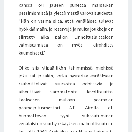
kanssa oli jälleen puhetta marsalkan
pessimismistä ja ylettömästä varovaisuudesta.
”Hän on varma siitä, että venäläiset tulevat
hyökkäämään, ja reservejä ja muita joukkoja on
siirretty aika paljon. Linnoituslaitteiden
valmistumista on myös kiirehditty
kuumeisesti.”
Oliko siis ylipäällikön lähimmissä miehissä
joku tai joitakin, jotka hysteriaa estääkseen
rauhoittelivat suursotaa odottavia ja
aiheuttivat varomatonta levollisuutta.
Laaksosen mukaan päämajan
päämajoitusmestari A.F. Airolla oli
huomattavan tyyni suhtautuminen
venäläisten suurhyökkäyksen mahdollisuuteen
keväällä 1944. Arvioidessaan Mannerheimin ja