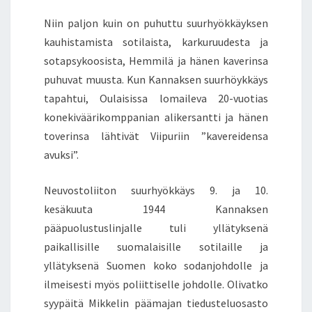
Niin paljon kuin on puhuttu suurhyökkäyksen
kauhistamista sotilaista, karkuruudesta ja
sotapsykoosista, Hemmilä ja hänen kaverinsa
puhuvat muusta. Kun Kannaksen suurhöykkäys
tapahtui, Oulaisissa lomaileva 20-vuotias
konekiväärikomppanian alikersantti ja hänen
toverinsa lähtivät Viipuriin ”kavereidensa
avuksi”.
Neuvostoliiton suurhyökkäys 9. ja 10.
kesäkuuta 1944 Kannaksen
pääpuolustuslinjalle tuli yllätyksenä
paikallisille suomalaisille sotilaille ja
yllätyksenä Suomen koko sodanjohdolle ja
ilmeisesti myös poliittiselle johdolle. Olivatko
syypäitä Mikkelin päämajan tiedusteluosasto