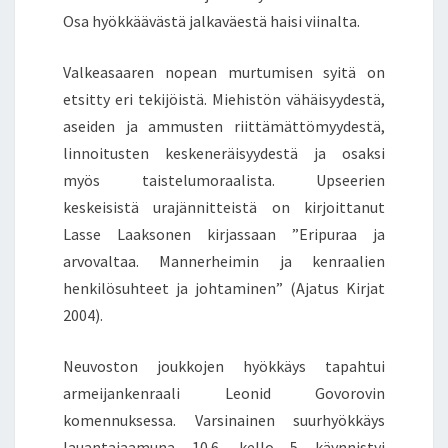
Osa hyökkäävästä jalkaväestä haisi viinalta.
Valkeasaaren nopean murtumisen syitä on
etsitty eri tekijöistä. Miehistön vähäisyydestä,
aseiden ja ammusten riittämättömyydestä,
linnoitusten keskeneräisyydestä ja osaksi
myös taistelumoraalista. Upseerien
keskeisistä urajännitteistä on kirjoittanut
Lasse Laaksonen kirjassaan ”Eripuraa ja
arvovaltaa. Mannerheimin ja kenraalien
henkilösuhteet ja johtaminen” (Ajatus Kirjat
2004).
Neuvoston joukkojen hyökkäys tapahtui
armeijankenraali Leonid Govorovin
komennuksessa. Varsinainen suurhyökkäys
lauantaiaamuna 10.6. kello 5 käynnistyi