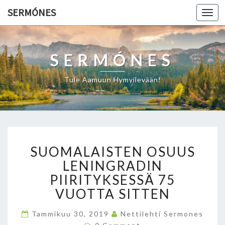
SERMÓNES
Togg
navi
SERMÓNES
Tule Aamuun Hymyilevään!
S
SUOMALAISTEN OSUUS
U
O
LENINGRADIN
M
PIIRITYKSESSÄ 75
A
VUOTTA SITTEN
L
A
Tammikuu 30, 2019
Nettilehti Sermones
I
C