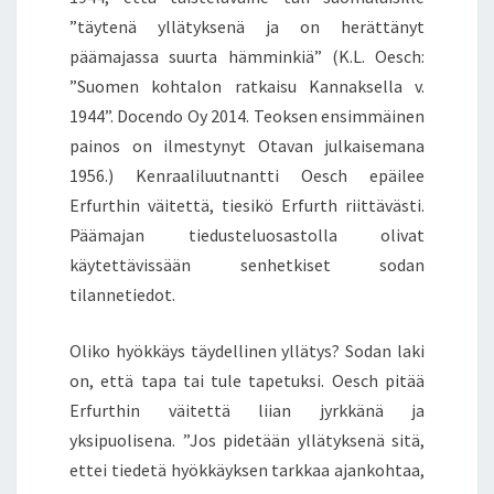
”täytenä yllätyksenä ja on herättänyt
päämajassa suurta hämminkiä” (K.L. Oesch:
”Suomen kohtalon ratkaisu Kannaksella v.
1944”. Docendo Oy 2014. Teoksen ensimmäinen
painos on ilmestynyt Otavan julkaisemana
1956.) Kenraaliluutnantti Oesch epäilee
Erfurthin väitettä, tiesikö Erfurth riittävästi.
Päämajan tiedusteluosastolla olivat
käytettävissään senhetkiset sodan
tilannetiedot.
Oliko hyökkäys täydellinen yllätys? Sodan laki
on, että tapa tai tule tapetuksi. Oesch pitää
Erfurthin väitettä liian jyrkkänä ja
yksipuolisena. ”Jos pidetään yllätyksenä sitä,
ettei tiedetä hyökkäyksen tarkkaa ajankohtaa,