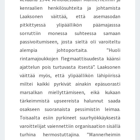
kenraalien henkilösuhteita ja johtamista
Laaksonen väittää, että asemasodan
pitkittyessä ylipäällikön päämajasssa
sorruttiin monessa suhteessa samaan
passivoitumiseen, josta sieltä oli varoiteltu
alempia johtoportaita. ”Huoli
rintamajoukkojen flegmaattisuudesta käänsi
ajattelun pois turtuvasta itsestä”. Laaksonen
väittää myös, että ylipäällikön lähipiirissä
miltei kaikki pyrkivät ainakin epäsuorasti
marsalkan miellyttämiseen, eikä kukaan
tärkeimmistä upseereista halunnut saada
osakseen suoranaista pessimistin leimaa.
Toisaalta esiin pyrkineet suurhyökkäyksestä
varoittelijat vaiennettiin organisaation sisällä
turhina hermostuttajina. ”Mannerheimin