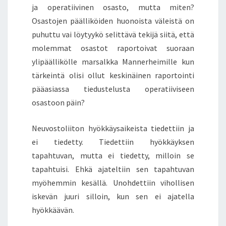
ja operatiivinen osasto, mutta miten?
Osastojen päälliköiden huonoista väleistä on
puhuttu vai löytyykö selittävä tekijä siitä, että
molemmat osastot raportoivat suoraan
ylipäällikölle marsalkka Mannerheimille kun
tärkeintä olisi ollut keskinäinen raportointi
pääasiassa tiedustelusta operatiiviseen
osastoon päin?
Neuvostoliiton hyökkäysaikeista tiedettiin ja
ei tiedetty. Tiedettiin hyökkäyksen
tapahtuvan, mutta ei tiedetty, milloin se
tapahtuisi. Ehkä ajateltiin sen tapahtuvan
myöhemmin kesällä. Unohdettiin vihollisen
iskevän juuri silloin, kun sen ei ajatella
hyökkäävän.