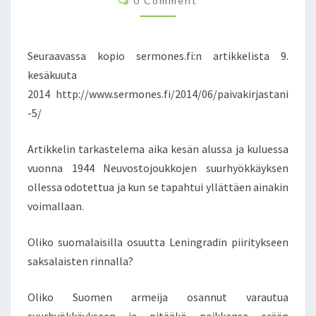
0 Comment
S
O
M
T
M
E
E
N
N
Seuraavassa kopio sermones.fi:n artikkelista 9.
T
O
S
kesäkuuta
S
2014 http://www.sermones.fi/2014/06/paivakirjastani
U
-5/
U
S
L
Artikkelin tarkastelema aika kesän alussa ja kuluessa
E
vuonna 1944 Neuvostojoukkojen suurhyökkäyksen
N
ollessa odotettua ja kun se tapahtui yllättäen ainakin
I
voimallaan.
N
G
R
Oliko suomalaisilla osuutta Leningradin piiritykseen
A
saksalaisten rinnalla?
D
I
Oliko Suomen armeija osannut varautua
N
P