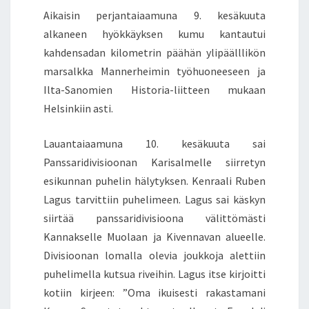
Aikaisin perjantaiaamuna 9. kesäkuuta
alkaneen hyökkäyksen kumu kantautui
kahdensadan kilometrin päähän ylipäälllikön
marsalkka Mannerheimin työhuoneeseen ja
Ilta-Sanomien Historia-liitteen mukaan
Helsinkiin asti.
Lauantaiaamuna 10. kesäkuuta sai
Panssaridivisioonan Karisalmelle siirretyn
esikunnan puhelin hälytyksen. Kenraali Ruben
Lagus tarvittiin puhelimeen. Lagus sai käskyn
siirtää panssaridivisioona välittömästi
Kannakselle Muolaan ja Kivennavan alueelle.
Divisioonan lomalla olevia joukkoja alettiin
puhelimella kutsua riveihin. Lagus itse kirjoitti
kotiin kirjeen: ”Oma ikuisesti rakastamani