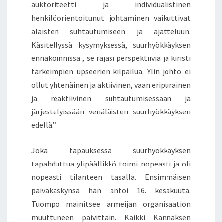
auktoriteetti ja individualistinen
henkilöorientoitunut johtaminen vaikuttivat
alaisten suhtautumiseen ja ajatteluun.
Käsitellyssä kysymyksessä, suurhyökkäyksen
ennakoinnissa , se rajasi perspektiiviä ja kiristi
tärkeimpien upseerien kilpailua. Ylin johto ei
ollut yhtenäinen ja aktiivinen, vaan eripurainen
ja reaktiivinen suhtautumisessaan ja
järjestelyissään venäläisten suurhyökkäyksen
edellä.”
Joka tapauksessa suurhyökkäyksen
tapahduttua ylipäällikkö toimi nopeasti ja oli
nopeasti tilanteen tasalla. Ensimmäisen
päiväkäskynsä hän antoi 16. kesäkuuta.
Tuompo mainitsee armeijan organisaation
muuttuneen päivittäin. Kaikki Kannaksen