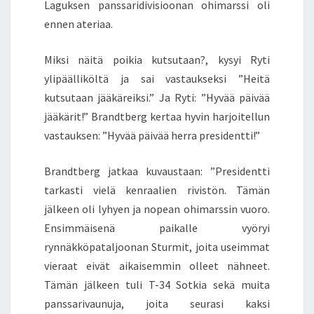
Laguksen panssaridivisioonan ohimarssi oli
ennen ateriaa.
Miksi näitä poikia kutsutaan?, kysyi Ryti
ylipäälliköltä ja sai vastaukseksi ”Heitä
kutsutaan jääkäreiksi.” Ja Ryti: ”Hyvää päivää
jääkärit!” Brandtberg kertaa hyvin harjoitellun
vastauksen: ”Hyvää päivää herra presidentti!”
Brandtberg jatkaa kuvaustaan: ”Presidentti
tarkasti vielä kenraalien rivistön. Tämän
jälkeen oli lyhyen ja nopean ohimarssin vuoro.
Ensimmäisenä paikalle vyöryi
rynnäkköpataljoonan Sturmit, joita useimmat
vieraat eivät aikaisemmin olleet nähneet.
Tämän jälkeen tuli T-34 Sotkia sekä muita
panssarivaunuja, joita seurasi kaksi