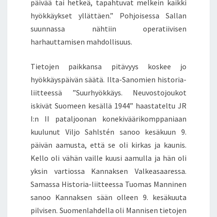
päivää tai hetkeä, tapahtuvat melkein kaikki
hyökkäykset yllättäen.” Pohjoisessa Sallan
suunnassa nähtiin operatiivisen
harhauttamisen mahdollisuus.
Tietojen paikkansa pitävyys koskee jo
hyökkäyspäivän säätä. Ilta-Sanomien historia-
liitteessä ”Suurhyökkäys. Neuvostojoukot
iskivät Suomeen kesällä 1944” haastateltu JR
I:n II pataljoonan konekiväärikomppaniaan
kuulunut Viljo Sahlstén sanoo kesäkuun 9.
päivän aamusta, että se oli kirkas ja kaunis.
Kello oli vähän vaille kuusi aamulla ja hän oli
yksin vartiossa Kannaksen Valkeasaaressa.
Samassa Historia-liitteessa Tuomas Manninen
sanoo Kannaksen sään olleen 9. kesäkuuta
pilvisen. Suomenlahdella oli Mannisen tietojen