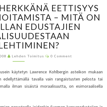
S
 HERKKÄNÄ EETTISYYS
Ä
I
HOITAMISTA – MITÄ ON
L
LLAN EDUSTAJIEN
Y
Ä
LISUUDESTAAN
K
LEHTIMINEN?
S
E
E
C
2008
Lehden Toimitus
0 Comment
O
N
M
M
H
E
a usein käytetyn Lawrence Kohlbergin asteikon mukaan
E
N
T
 edellyttämällä tavalla vain rangaistusten pelosta tai
R
S
K
emalla ilman sisäistä moraalisuutta, on esimoraalisella
K
Ä
N
tumien perusteella joidenkin Suomen kansanedustajien ja