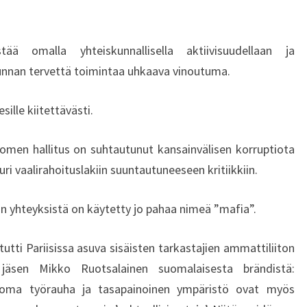
Ä
Ä
H
tää omalla yhteiskunnallisella aktiivisuudellaan ja
O
nnan tervettä toimintaa uhkaava vinoutuma.
I
T
ille kiitettävästi.
A
M
I
omen hallitus on suhtautunut kansainvälisen korruptiota
S
i vaalirahoituslakiin suuntautuneeseen kritiikkiin.
T
A
an yhteyksistä on käytetty jo pahaa nimeä ”mafia”.
–
M
I
utti Pariisissa asuva sisäisten tarkastajien ammattiliiton
T
n jäsen Mikko Ruotsalainen suomalaisesta brändistä:
Ä
uoma työrauha ja tasapainoinen ympäristö ovat myös
O