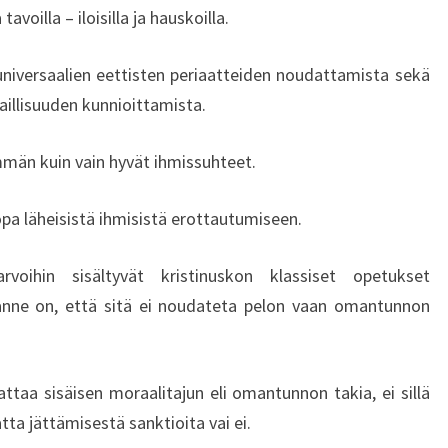
A
avoilla – iloisilla ja hauskoilla.
J
I
 universaalien eettisten periaatteiden noudattamista sekä
E
aillisuuden kunnioittamista.
N
M
mmän kuin vain hyvät ihmissuhteet.
O
R
A
opa läheisistä ihmisistä erottautumiseen.
A
L
arvoihin sisältyvät kristinuskon klassiset opetukset
I
anne on, että sitä ei noudateta pelon vaan omantunnon
S
U
U
D
attaa sisäisen moraalitajun eli omantunnon takia, ei sillä
E
ta jättämisestä sanktioita vai ei.
S