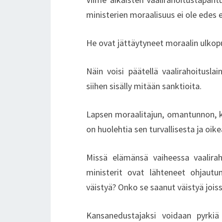
ministerien moraalisuus ei ole edes e
He ovat jättäytyneet moraalin ulkopu
Näin voisi päätellä vaalirahoitusla
siihen sisälly mitään sanktioita.
Lapsen moraalitajun, omantunnon, ke
on huolehtia sen turvallisesta ja oi
Missä elämänsä vaiheessa vaalirah
ministerit ovat lähteneet ohjautu
väistyä? Onko se saanut väistyä jois
Kansanedustajaksi voidaan pyrkiä 