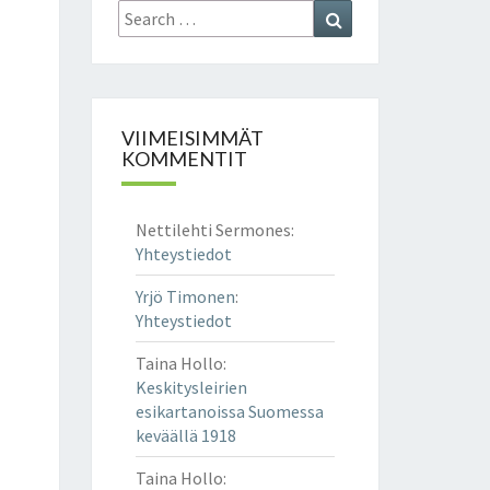
Search
Search
for:
VIIMEISIMMÄT
KOMMENTIT
Nettilehti Sermones
:
Yhteystiedot
Yrjö Timonen
:
Yhteystiedot
Taina Hollo
:
Keskitysleirien
esikartanoissa Suomessa
keväällä 1918
Taina Hollo
: