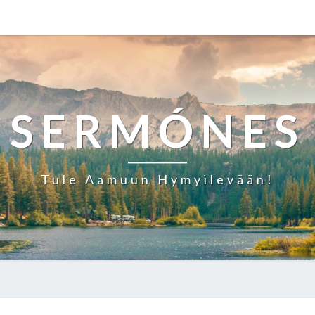
SERMÓNES
Tule Aamuun Hymyilevään!