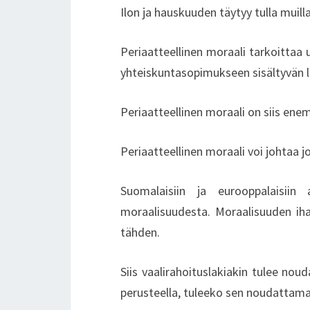
Ilon ja hauskuuden täytyy tulla muilla t
Periaatteellinen moraali tarkoittaa
yhteiskuntasopimukseen sisältyvän l
Periaatteellinen moraali on siis ene
Periaatteellinen moraali voi johtaa j
Suomalaisiin ja eurooppalaisiin 
moraalisuudesta. Moraalisuuden ih
tähden.
Siis vaalirahoituslakiakin tulee noud
perusteella, tuleeko sen noudattamat