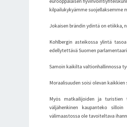
eurooppalaisen hyvinvointiyhteiskun
kilpailukykyämme suojellaksemme my
Jokaisen brändin ydintä on etiikka, 
Kohlbergin asteikossa ylintä tasoa
edellytettävä Suomen parlamentaarikoi
Samoin kaikilta valtionhallinnossa ty
Moraalisuuden soisi olevan kaikkien
Myös matkailijoiden ja turistien
väljähenkinen kaupanteko silloin 
välimaastossa ole tavoiteltava ihann