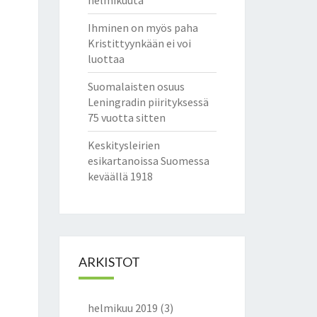
helmikuuta
Ihminen on myös paha
Kristittyynkään ei voi
luottaa
Suomalaisten osuus
Leningradin piirityksessä
75 vuotta sitten
Keskitysleirien
esikartanoissa Suomessa
keväällä 1918
ARKISTOT
helmikuu 2019
(3)