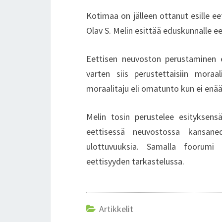
Kotimaa on jälleen ottanut esille e
Olav S. Melin esittää eduskunnalle e
Eettisen neuvoston perustaminen e
varten siis perustettaisiin moraa
moraalitaju eli omatunto kun ei enää
Melin tosin perustelee esityksensä 
eettisessä neuvostossa kansaned
ulottuvuuksia. Samalla foorumi
eettisyyden tarkastelussa.
Artikkelit