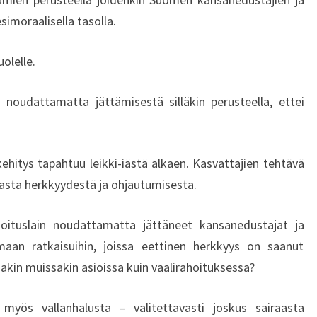
Ä
simoraalisella tasolla.
E
E
T
olelle.
T
I
in noudattamatta jättämisestä silläkin perusteella, ettei
S
Y
Y
hitys tapahtuu leikki-iästä alkaen. Kasvattajien tehtävä
S
E
keasta herkkyydestä ja ohjautumisesta.
D
E
oituslain noudattamatta jättäneet kansanedustajat ja
L
maan ratkaisuihin, joissa eettinen herkkyys on saanut
L
sakin muissakin asioissa kuin vaalirahoituksessa?
Y
T
T
myös vallanhalusta – valitettavasti joskus sairaasta