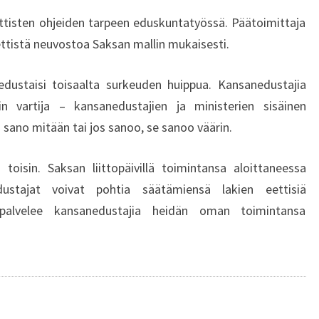
T
ettisten ohjeiden tarpeen eduskuntatyössä. Päätoimittaja
A
ettistä neuvostoa Saksan mallin mukaisesti.
A
N
H
dustaisi toisaalta surkeuden huippua. Kansanedustajia
U
lin vartija – kansanedustajien ja ministerien sisäinen
O
 sano mitään tai jos sanoo, se sanoo väärin.
L
E
toisin. Saksan liittopäivillä toimintansa aloittaneessa
H
ustajat voivat pohtia säätämiensä lakien eettisiä
T
I
 palvelee kansanedustajia heidän oman toimintansa
M
I
N
E
N
?