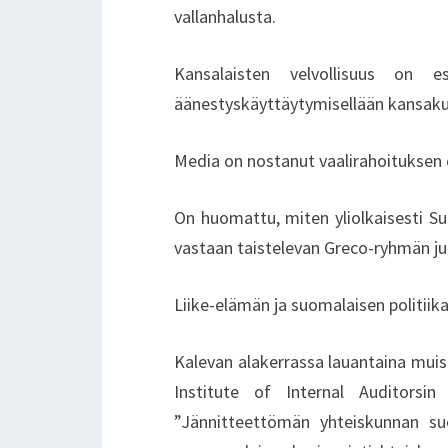
vallanhalusta.
Kansalaisten velvollisuus on es
äänestyskäyttäytymisellään kansaku
Media on nostanut vaalirahoituksen es
On huomattu, miten yliolkaisesti Su
vastaan taistelevan Greco-ryhmän juur
Liike-elämän ja suomalaisen politiik
Kalevan alakerrassa lauantaina muist
Institute of Internal Auditorsi
”Jännitteettömän yhteiskunnan s