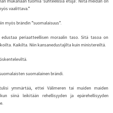
nan mukanaan tuomia ’suhteellisia etuja’. Niitä meidän on
N
ös vaalittava.”
V
A
L
niin myös brändin ”suomalaisuus”.
T
I
 edustaa periaatteellisen moraalin taso. Sitä tasoa on
O
lta. Kaikilta. Niin kansanedustajilta kuin ministereiltä.
V
A
öskenteleviltä.
L
L
A
 suomalaisten suomalainen brändi.
N
E
 tulisi ymmärtää, ettei Välimeren tai muiden maiden
D
kun siinä leikitään rehellisyyden ja epärehellisyyden
U
e.
S
T