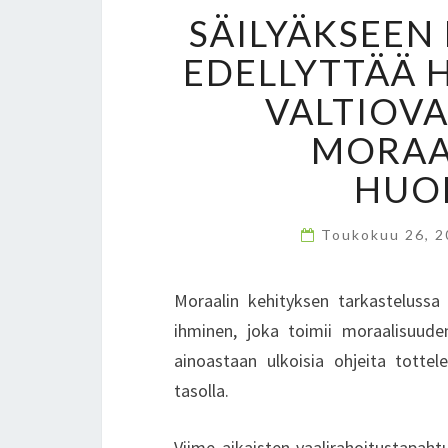
SÄILYÄKSEEN
EDELLYTTÄÄ 
VALTIOVA
MORAA
HUO
Toukokuu 26, 
Moraalin kehityksen tarkasteluss
ihminen, joka toimii moraalisuuden
ainoastaan ulkoisia ohjeita tottel
tasolla.
Viime aikaisten vaalirahoitustapah