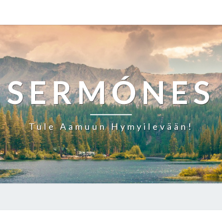
SERMÓNES
Tule Aamuun Hymyilevään!