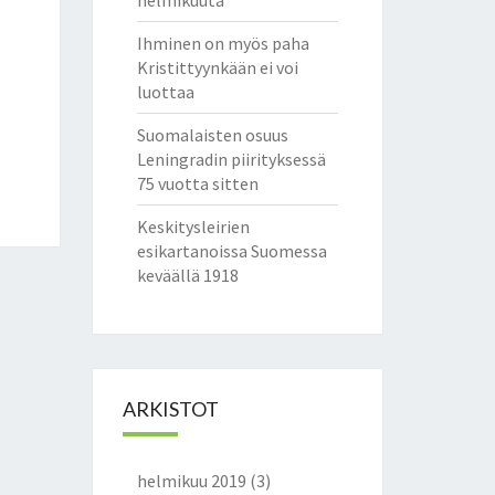
helmikuuta
Ihminen on myös paha
Kristittyynkään ei voi
luottaa
Suomalaisten osuus
Leningradin piirityksessä
75 vuotta sitten
Keskitysleirien
esikartanoissa Suomessa
keväällä 1918
ARKISTOT
helmikuu 2019
(3)