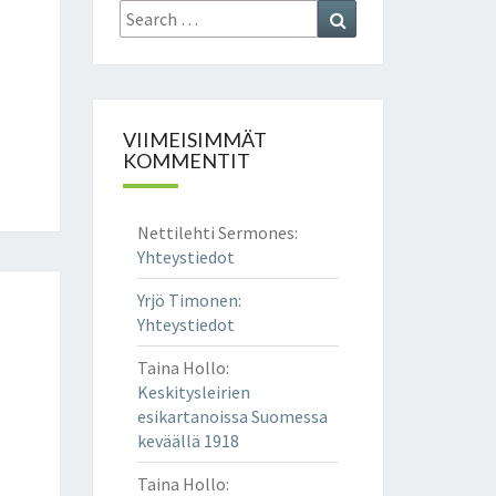
Search
Search
for:
VIIMEISIMMÄT
KOMMENTIT
Nettilehti Sermones
:
Yhteystiedot
Yrjö Timonen
:
Yhteystiedot
Taina Hollo
:
Keskitysleirien
esikartanoissa Suomessa
keväällä 1918
Taina Hollo
: