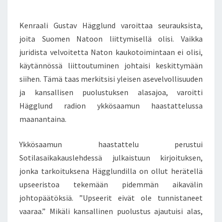
G
M
G
E
N
Kenraali Gustav Hägglund varoittaa seurauksista,
L
T
U
S
joita Suomen Natoon liittymisellä olisi. Vaikka
N
juridista velvoitetta Naton kaukotoimintaan ei olisi,
D
käytännössä liittoutuminen johtaisi keskittymään
V
siihen. Tämä taas merkitsisi yleisen asevelvollisuuden
A
R
ja kansallisen puolustuksen alasajoa, varoitti
O
Hägglund radion ykkösaamun haastattelussa
I
maanantaina.
T
T
Ykkösaamun haastattelu perustui
A
A
Sotilasaikakauslehdessä julkaistuun kirjoituksen,
N
jonka tarkoituksena Hägglundilla on ollut herätellä
A
upseeristoa tekemään pidemmän aikavälin
T
johtopäätöksiä. ”Upseerit eivät ole tunnistaneet
O
-
vaaraa.” Mikäli kansallinen puolustus ajautuisi alas,
S