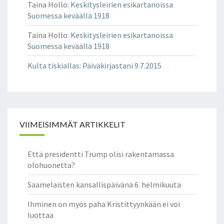
Taina Hollo
:
Keskitysleirien esikartanoissa
Suomessa keväällä 1918
Taina Hollo
:
Keskitysleirien esikartanoissa
Suomessa keväällä 1918
Kulta tiskiallas
:
Päiväkirjastani 9.7.2015
VIIMEISIMMÄT ARTIKKELIT
Että presidentti Trump olisi rakentamassa
olohuonetta?
Saamelaisten kansallispäivänä 6. helmikuuta
Ihminen on myös paha Kristittyynkään ei voi
luottaa