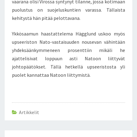
vaarana olisi Virossa syntynyt tilanne, jossa kotimaan
E
puolustus on suojeluskuntien varassa. Tällaista
U
kehitystä hän pitää pelottavana.
R
A
U
Ykkösaamun haastattelema Hägglund uskoo myös
K
upseeriston Nato-vastaisuuden nousevan vähintään
S
yhdeksäänkymmeneen prosenttiin mikäli he
I
ajattelisivat loppuun asti Natoon liittyvät
S
johtopäätökset. Tällä hetkellä upseeristosta yli
T
A
puolet kannattaa Natoon liittymistä.
Artikkelit