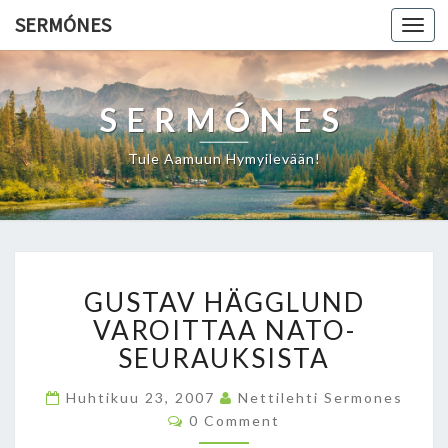
SERMÓNES
Togg
navi
SERMÓNES
Tule Aamuun Hymyilevään!
G
GUSTAV HÄGGLUND
U
S
VAROITTAA NATO-
T
SEURAUKSISTA
A
V
Huhtikuu 23, 2007
Nettilehti Sermones
H
C
0 Comment
O
Ä
M