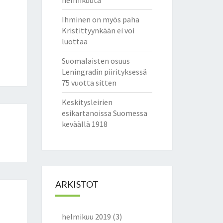
helmikuuta
Ihminen on myös paha
Kristittyynkään ei voi
luottaa
Suomalaisten osuus
Leningradin piirityksessä
75 vuotta sitten
Keskitysleirien
esikartanoissa Suomessa
keväällä 1918
ARKISTOT
helmikuu 2019
(3)