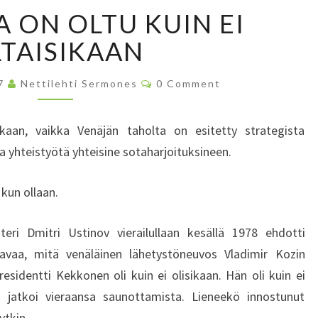
S
 ON OLTU KUIN EI
U
O
TAISIKAAN
M
E
C
07
Nettilehti Sermones
0 Comment
S
O
M
S
M
E
A
kaan, vaikka Venäjän taholta on esitetty strategista
N
O
T
 yhteistyötä yhteisine sotaharjoituksineen.
S
N
O
kun ollaan.
L
T
teri Dmitri Ustinov vierailullaan kesällä 1978 ehdotti
U
K
avaa, mitä venäläinen lähetystöneuvos Vladimir Kozin
U
esidentti Kekkonen oli kuin ei olisikaan. Hän oli kuin ei
I
ä jatkoi vieraansa saunottamista. Lieneekö innostunut
N
ytkin.