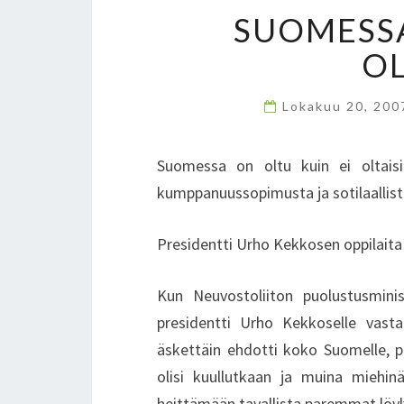
SUOMESSA
OL
Lokakuu 20, 20
Suomessa on oltu kuin ei oltaisi
kumppanuussopimusta ja sotilaallista
Presidentti Urho Kekkosen oppilaita 
Kun Neuvostoliiton puolustusminis
presidentti Urho Kekkoselle vasta
äskettäin ehdotti koko Suomelle, pr
olisi kuullutkaan ja muina miehin
heittämään tavallista paremmat löyl