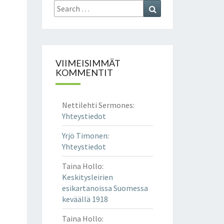
Search
Search
for:
VIIMEISIMMÄT
KOMMENTIT
Nettilehti Sermones
:
Yhteystiedot
Yrjö Timonen
:
Yhteystiedot
Taina Hollo
:
Keskitysleirien
esikartanoissa Suomessa
keväällä 1918
Taina Hollo
: