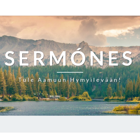
SERMÓNES
Tule Aamuun Hymyilevään!