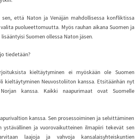
E
I
a sen, että Naton ja Venäjän mahdollisessa konfliktissa
O
L
 valita puolueettomuutta. Myös rauhan aikana Suomen ja
T
s lisääntyisi Suomen ollessa Naton jäsen.
A
I
 jo tiedetään?
S
I
arjoituksista kieltäytyminen ei myöskään ole Suomen
K
A
oli kieltäytyminen Neuvostoliiton kanssa. Etsitäänhän nyt
A
 Norjan kanssa. Kaikki naapurimaat ovat Suomelle
N
 naapurivaltion kanssa. Sen prosessoiminen ja selvittäminen
n ystävällinen ja vuorovaikutteinen ilmapiiri tekevät sen
arvitaan laajoja ja vahvoja kansalaisyhteiskuntien