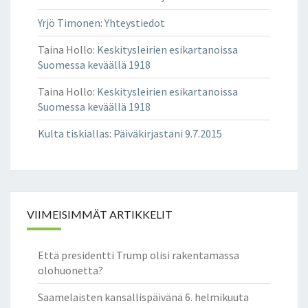
Yrjö Timonen
:
Yhteystiedot
Taina Hollo
:
Keskitysleirien esikartanoissa
Suomessa keväällä 1918
Taina Hollo
:
Keskitysleirien esikartanoissa
Suomessa keväällä 1918
Kulta tiskiallas
:
Päiväkirjastani 9.7.2015
VIIMEISIMMÄT ARTIKKELIT
Että presidentti Trump olisi rakentamassa
olohuonetta?
Saamelaisten kansallispäivänä 6. helmikuuta