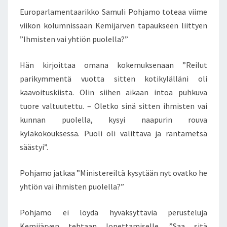
E
A
N
Europarlamentaarikko Samuli Pohjamo toteaa viime
I
T
S
viikon kolumnissaan Kemijärven tapaukseen liittyen
M
I
”Ihmisten vai yhtiön puolella?”
N
K
Hän kirjoittaa omana kokemuksenaan ”Reilut
Ä
parikymmentä vuotta sitten kotikylälläni oli
P
kaavoituskiista. Olin siihen aikaan intoa puhkuva
U
O
tuore valtuutettu. – Oletko sinä sitten ihmisten vai
L
kunnan puolella, kysyi naapurin rouva
E
kyläkokouksessa. Puoli oli valittava ja rantametsä
L
säästyi”.
L
A
?
Pohjamo jatkaa ”Ministereiltä kysytään nyt ovatko he
yhtiön vai ihmisten puolella?”
Pohjamo ei löydä hyväksyttäviä perusteluja
Kemijärven tehtaan lopettamiselle. ”Saa sitä