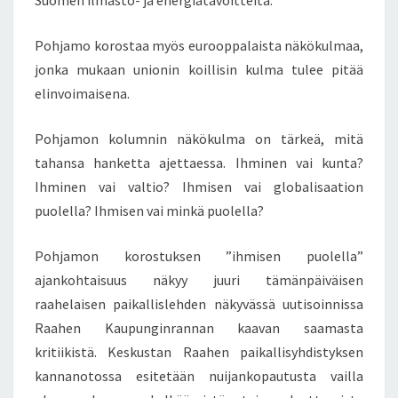
Suomen ilmasto- ja energiatavoitteita.”
Pohjamo korostaa myös eurooppalaista näkökulmaa,
jonka mukaan unionin koillisin kulma tulee pitää
elinvoimaisena.
Pohjamon kolumnin näkökulma on tärkeä, mitä
tahansa hanketta ajettaessa. Ihminen vai kunta?
Ihminen vai valtio? Ihmisen vai globalisaation
puolella? Ihmisen vai minkä puolella?
Pohjamon korostuksen ”ihmisen puolella”
ajankohtaisuus näkyy juuri tämänpäiväisen
raahelaisen paikallislehden näkyvässä uutisoinnissa
Raahen Kaupunginrannan kaavan saamasta
kritiikistä. Keskustan Raahen paikallisyhdistyksen
kannanotossa esitetään nuijankopautusta vailla