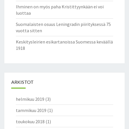
Ihminen on myös paha Kristittyynkään ei voi
luottaa
Suomalaisten osuus Leningradin piirityksessä 75
vuotta sitten
Keskitysleirien esikartanoissa Suomessa keväällä
1918
ARKISTOT
helmikuu 2019
(3)
tammikuu 2019
(1)
toukokuu 2018
(1)