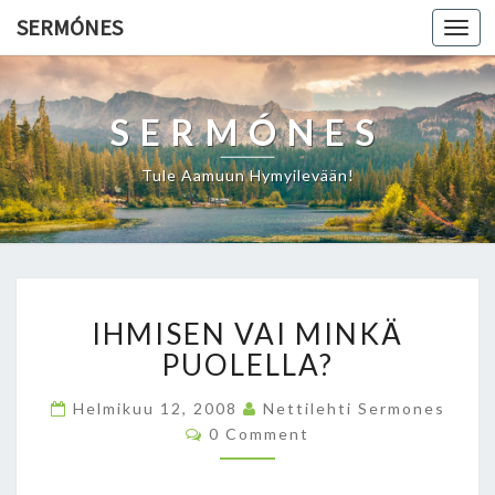
SERMÓNES
Togg
navi
SERMÓNES
Tule Aamuun Hymyilevään!
I
IHMISEN VAI MINKÄ
H
M
PUOLELLA?
I
S
Helmikuu 12, 2008
Nettilehti Sermones
E
C
0 Comment
O
N
M
V
M