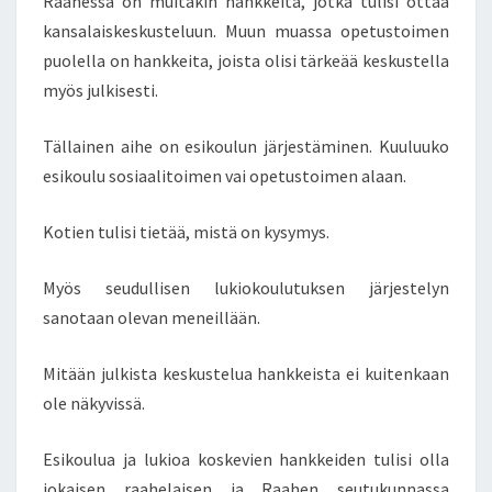
Raahessa on muitakin hankkeita, jotka tulisi ottaa
kansalaiskeskusteluun. Muun muassa opetustoimen
puolella on hankkeita, joista olisi tärkeää keskustella
myös julkisesti.
Tällainen aihe on esikoulun järjestäminen. Kuuluuko
esikoulu sosiaalitoimen vai opetustoimen alaan.
Kotien tulisi tietää, mistä on kysymys.
Myös seudullisen lukiokoulutuksen järjestelyn
sanotaan olevan meneillään.
Mitään julkista keskustelua hankkeista ei kuitenkaan
ole näkyvissä.
Esikoulua ja lukioa koskevien hankkeiden tulisi olla
jokaisen raahelaisen ja Raahen seutukunnassa