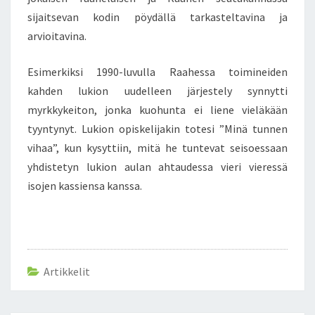
sijaitsevan kodin pöydällä tarkasteltavina ja
arvioitavina.
Esimerkiksi 1990-luvulla Raahessa toimineiden
kahden lukion uudelleen järjestely synnytti
myrkkykeiton, jonka kuohunta ei liene vieläkään
tyyntynyt. Lukion opiskelijakin totesi ”Minä tunnen
vihaa”, kun kysyttiin, mitä he tuntevat seisoessaan
yhdistetyn lukion aulan ahtaudessa vieri vieressä
isojen kassiensa kanssa.
Artikkelit