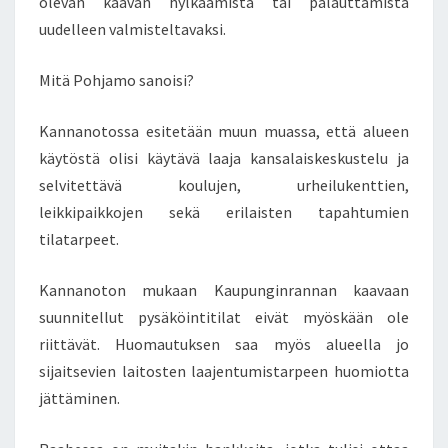
olevan kaavan hylkäämistä tai palauttamista
uudelleen valmisteltavaksi.
Mitä Pohjamo sanoisi?
Kannanotossa esitetään muun muassa, että alueen
käytöstä olisi käytävä laaja kansalaiskeskustelu ja
selvitettävä koulujen, urheilukenttien,
leikkipaikkojen sekä erilaisten tapahtumien
tilatarpeet.
Kannanoton mukaan Kaupunginrannan kaavaan
suunnitellut pysäköintitilat eivät myöskään ole
riittävät. Huomautuksen saa myös alueella jo
sijaitsevien laitosten laajentumistarpeen huomiotta
jättäminen.