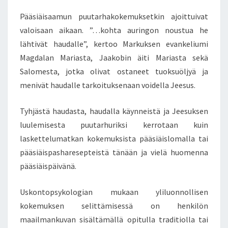
A
A
Pääsiäisaamun puutarhakokemuksetkin ajoittuivat
I
valoisaan aikaan. ”…kohta auringon noustua he
L
lähtivät haudalle”, kertoo Markuksen evankeliumi
M
Magdalan Mariasta, Jaakobin äiti Mariasta sekä
A
N
Salomesta, jotka olivat ostaneet tuoksuöljyä ja
K
menivät haudalle tarkoituksenaan voidella Jeesus.
U
V
Tyhjästä haudasta, haudalla käynneistä ja Jeesuksen
A
luulemisesta puutarhuriksi kerrotaan kuin
laskettelumatkan kokemuksista pääsiäislomalla tai
pääsiäispasharesepteistä tänään ja vielä huomenna
pääsiäispäivänä.
Uskontopsykologian mukaan yliluonnollisen
kokemuksen selittämisessä on henkilön
maailmankuvan sisältämällä opitulla traditiolla tai