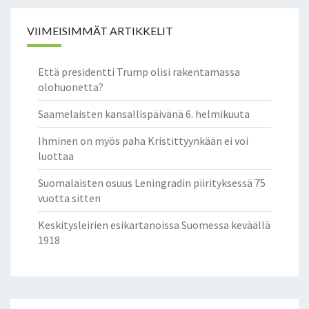
VIIMEISIMMÄT ARTIKKELIT
Että presidentti Trump olisi rakentamassa
olohuonetta?
Saamelaisten kansallispäivänä 6. helmikuuta
Ihminen on myös paha Kristittyynkään ei voi
luottaa
Suomalaisten osuus Leningradin piirityksessä 75
vuotta sitten
Keskitysleirien esikartanoissa Suomessa keväällä
1918