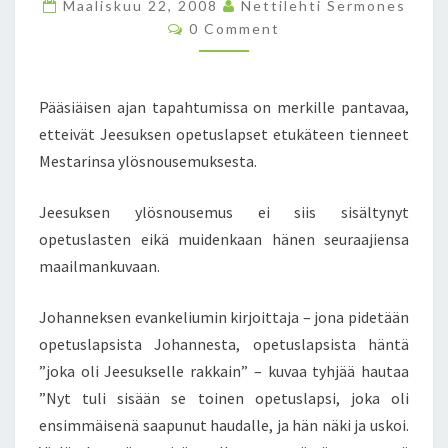
Maaliskuu 22, 2008
O
Nettilehti Sermones
C
N
0 Comment
O
N
M
M
O
E
L
N
Pääsiäisen ajan tapahtumissa on merkille pantavaa,
T
L
S
etteivät Jeesuksen opetuslapset etukäteen tienneet
I
Mestarinsa ylösnousemuksesta.
S
T
A
Jeesuksen ylösnousemus ei siis sisältynyt
K
opetuslasten eikä muidenkaan hänen seuraajiensa
O
maailmankuvaan.
K
E
M
Johanneksen evankeliumin kirjoittaja – jona pidetään
U
opetuslapsista Johannesta, opetuslapsista häntä
S
”joka oli Jeesukselle rakkain” – kuvaa tyhjää hautaa
T
”Nyt tuli sisään se toinen opetuslapsi, joka oli
A
ensimmäisenä saapunut haudalle, ja hän näki ja uskoi.
E
I