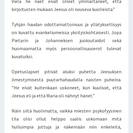
Vielä he näet eivät olleet ymmärtäneet, että
O
kirjoitusten mukaan Jeesus oli nouseva kuolleista.”
L
E
Tyhjän haudan odottamattomuus ja yllätyksellisyys
S
on kuvattu evankeliumeissa yksityiskohtaisesti. Jopa
E
L
Pietarin ja Johanneksen juoksutaidot sekä
I
huomaamatta myös persoonallisuuserot tulevat
T
kuvatuiksi.
T
Ä
Opetuslapset pitivät aluksi puhetta Jeesuksen
M
Ä
ilmestymisestä puutarhahaudalla naisten puheina.
S
”He eivät kuitenkaan uskoneet, kun kuulivat, että
S
Jeesus eli ja että Maria oli nähnyt hänet.”
Ä
O
Näin siitä huolimatta, vaikka miesten psykofyysinen
P
I
tila olisi ollut helppo saalis uskomaan mitä
T
hulluimpia juttuja ja näkemään niin enkeleitä,
T