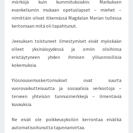
mörköjä kuin kummituksiakin. Markuksen
U
evankeliumin mukaan opetuslapset – miehet –
T
R
nimittäin olivat itkemässä Magdalan Marian tullessa
A
kertomaan mitä oli tapahtunut.
D
I
Jeesuksen toistuneet ilmestymiset eivät myöskään
T
olleet yksinäisyydessä ja omiin oloihinsa
I
O
eristäytyneen yhden ihmisen yliluonnollisia
E
kokemuksia.
I
K
Ylösnousemuskertomukset ovat suurta
Ä
vuorovaikutteisuutta ja sosiaalisia verkostoja –
V
A
terveen yhteisön tunnusmerkkejä – ilmentäviä
L
kuvauksia.
M
I
Ne eivät ole poikkeusyksilön kerrontaa eivätkä
S
automatisoitunutta tajunnanvirtaa.
M