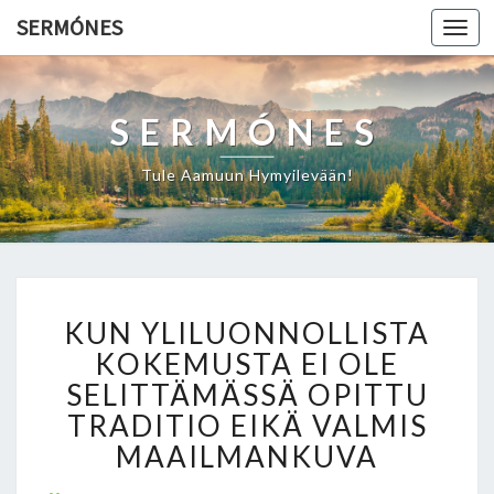
SERMÓNES
Togg
navi
SERMÓNES
Tule Aamuun Hymyilevään!
K
KUN YLILUONNOLLISTA
U
N
KOKEMUSTA EI OLE
Y
SELITTÄMÄSSÄ OPITTU
L
TRADITIO EIKÄ VALMIS
I
MAAILMANKUVA
L
U