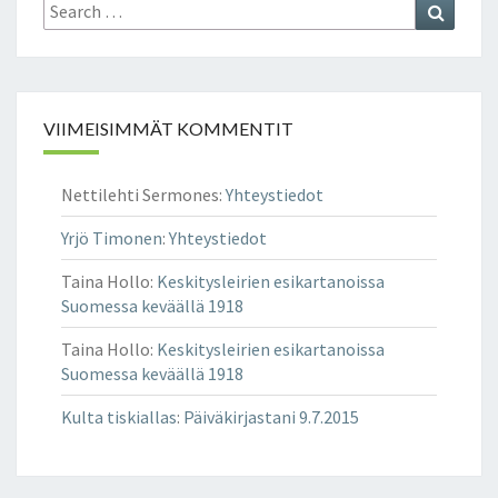
Search
Search
for:
VIIMEISIMMÄT KOMMENTIT
Nettilehti Sermones
:
Yhteystiedot
Yrjö Timonen
:
Yhteystiedot
Taina Hollo
:
Keskitysleirien esikartanoissa
Suomessa keväällä 1918
Taina Hollo
:
Keskitysleirien esikartanoissa
Suomessa keväällä 1918
Kulta tiskiallas
:
Päiväkirjastani 9.7.2015