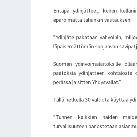
Entäpä ydinjätteet, kenen kellar
epäröimättä tähänkin vastauksen:
”Ydinjäte pakataan vahvoihin, miljoo
läpäisemättömän suojaavan savipatja
Suomen ydinvoimalaitoksille olla
päätöksiä ydinjätteen kohtalosta 
perässä ja sitten Yhdysvallat.”
Tällä hetkellä 30 valtiota käyttää yd
”Tunnen kaikkien näiden maiden
turvallisuuteen panostetaan asianmu