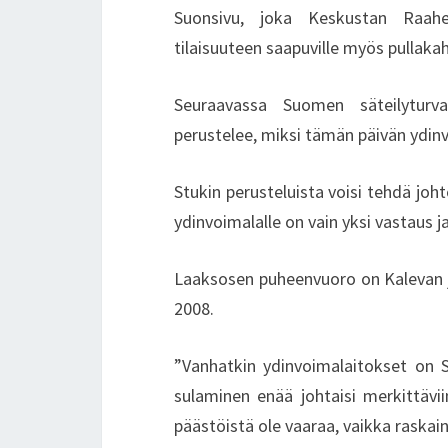
Suonsivu, joka Keskustan Raahen
tilaisuuteen saapuville myös pullakah
Seuraavassa Suomen säteilyturv
perustelee, miksi tämän päivän ydinv
Stukin perusteluista voisi tehdä jo
ydinvoimalalle on vain yksi vastaus j
Laaksosen puheenvuoro on Kalevan 
2008.
”Vanhatkin ydinvoimalaitokset on 
sulaminen enää johtaisi merkittävii
päästöistä ole vaaraa, vaikka raskai