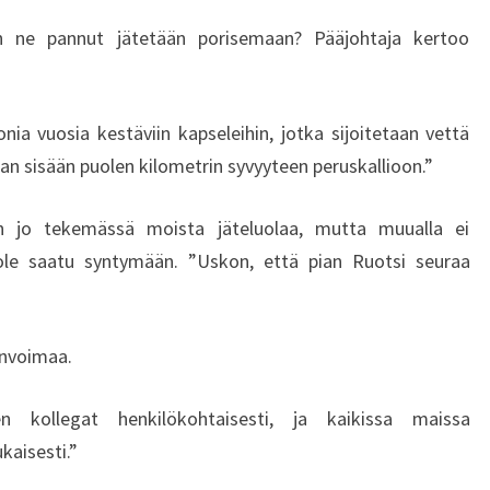
N
iin ne pannut jätetään porisemaan? Pääjohtaja kertoo
Y
D
I
N
nia vuosia kestäviin kapseleihin, jotka sijoitetaan vettä
V
n sisään puolen kilometrin syvyyteen peruskallioon.”
O
I
an jo tekemässä moista jäteluolaa, mutta muualla ei
M
A
ole saatu syntymään. ”Uskon, että pian Ruotsi seuraa
L
A
S
invoimaa.
T
A
 kollegat henkilökohtaisesti, ja kaikissa maissa
T
U
kaisesti.”
L