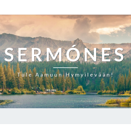
SERMÓNES
Tule Aamuun Hymyilevään!