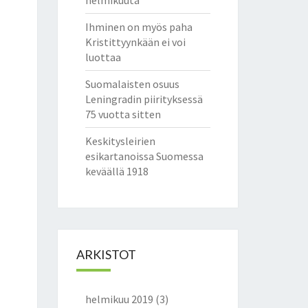
helmikuuta
Ihminen on myös paha
Kristittyynkään ei voi
luottaa
Suomalaisten osuus
Leningradin piirityksessä
75 vuotta sitten
Keskitysleirien
esikartanoissa Suomessa
keväällä 1918
ARKISTOT
helmikuu 2019
(3)