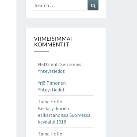
Search
Search
for:
VIIMEISIMMÄT
KOMMENTIT
Nettilehti Sermones
:
Yhteystiedot
Yrjö Timonen
:
Yhteystiedot
Taina Hollo
:
Keskitysleirien
esikartanoissa Suomessa
keväällä 1918
Taina Hollo
: