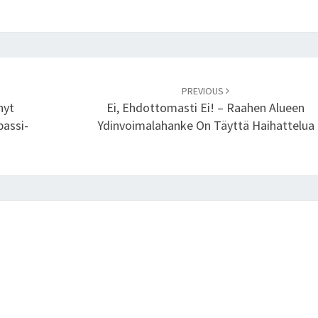
S
I
V
A
I
PREVIOUS
K
nyt
Ei, Ehdottomasti Ei! – Raahen Alueen
K
passi-
Ydinvoimalahanke On Täyttä Haihattelua
A
L
E
N
T
O
K
O
N
E
T