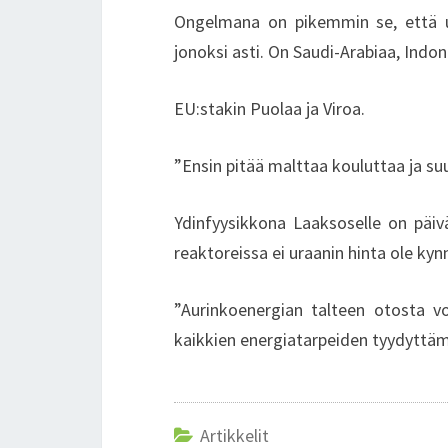
Ongelmana on pikemmin se, että u
jonoksi asti. On Saudi-Arabiaa, Indon
EU:stakin Puolaa ja Viroa.
”Ensin pitää malttaa kouluttaa ja suu
Ydinfyysikkona Laaksoselle on päivä
reaktoreissa ei uraanin hinta ole ky
”Aurinkoenergian talteen otosta vo
kaikkien energiatarpeiden tyydyttäm
Artikkelit