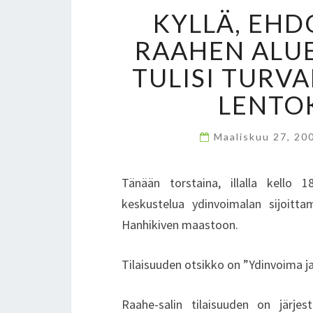
KYLLÄ, EHD
RAAHEN ALU
TULISI TURVA
LENTO
Maaliskuu 27, 20
Tänään torstaina, illalla kello 
keskustelua ydinvoimalan sijoitt
Hanhikiven maastoon.
Tilaisuuden otsikko on ”Ydinvoima j
Raahe-salin tilaisuuden on järjes