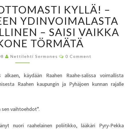
K
OTTOMASTI KYLLÄ! –
Y
L
EEN YDINVOIMALASTA
L
LLINEN – SAISI VAIKKA
Ä
,
KONE TÖRMÄTÄ
E
H
C
08
Nettilehti Sermones
0 Comment
D
O
M
O
M
E
T
18 alkaen, käydään Raahen Raahe-salissa voimallista
N
T
T
amisesta Raahen kaupungin ja Pyhäjoen kunnan rajalle
S
O
M
A
a sen vaihtoehdot”.
S
T
I
tänyt nuori raahelainen poliitikko, lääkäri Pyry-Pekka