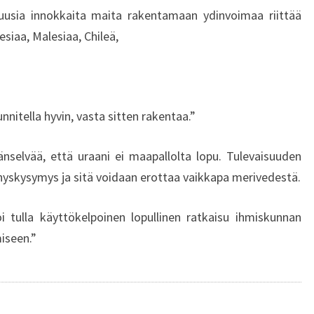
I
usia innokkaita maita rakentamaan ydinvoimaa riittää
S
esiaa, Malesiaa, Chileä,
I
T
U
R
V
nnitella hyvin, vasta sitten rakentaa.”
A
L
nselvää, että uraani ei maapallolta lopu. Tulevaisuuden
L
nnyskysymys ja sitä voidaan erottaa vaikkapa merivedestä.
I
N
i tulla käyttökelpoinen lopullinen ratkaisu ihmiskunnan
E
N
iseen.”
–
S
A
I