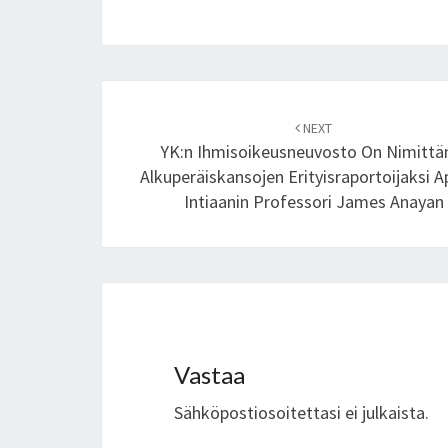
Post
NEXT
navigation
YK:n Ihmisoikeusneuvosto On Nimittä
Alkuperäiskansojen Erityisraportoijaksi A
Intiaanin Professori James Anayan
Vastaa
Sähköpostiosoitettasi ei julkaista.