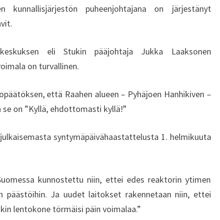
K
 kunnallisjärjestön puheenjohtajana on järjestänyt
Y
vit.
L
L
akeskuksen eli Stukin pääjohtaja Jukka Laaksonen
Ä
!
oimala on turvallinen.
–
R
htopäätöksen, että Raahen alueen – Pyhäjoen Hanhikiven –
A
a se on ”Kyllä, ehdottomasti kyllä!”
A
H
julkaisemasta syntymäpäivähaastattelusta 1. helmikuuta
E
N
A
L
Suomessa kunnostettu niin, ettei edes reaktorin ytimen
U
n päästöihin. Ja uudet laitokset rakennetaan niin, ettei
E
nkin lentokone törmäisi päin voimalaa.”
E