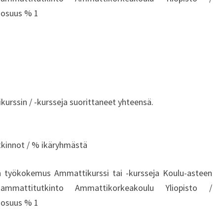
T
 osuus % 1
E
L
U
!
rssin / -kursseja suorittaneet yhteensä.
tkinnot / % ikäryhmästä
 työkokemus Ammattikurssi tai -kursseja Koulu-asteen
ammattitutkinto Ammattikorkeakoulu Yliopisto /
 osuus % 1