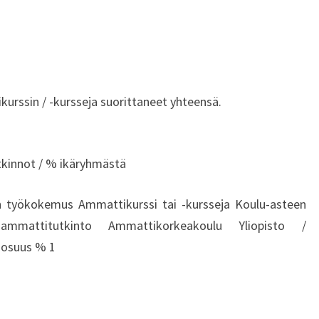
rssin / -kursseja suorittaneet yhteensä.
tkinnot / % ikäryhmästä
 työkokemus Ammattikurssi tai -kursseja Koulu-asteen
ammattitutkinto Ammattikorkeakoulu Yliopisto /
 osuus % 1