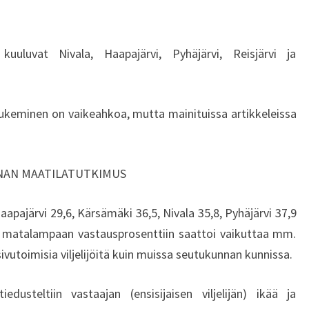
N
K
O
kuuluvat Nivala, Haapajärvi, Pyhäjärvi, Reisjärvi ja
U
L
U
T
lukeminen on vaikeahkoa, mutta mainituissa artikkeleissa
T
A
U
NAN MAATILATUTKIMUS
T
U
aapajärvi 29,6, Kärsämäki 36,5, Nivala 35,8, Pyhäjärvi 37,9
M
I
ta matalampaan vastausprosenttiin saattoi vaikuttaa mm.
S
vutoimisia viljelijöitä kuin muissa seutukunnan kunnissa.
E
S
edusteltiin vastaajan (ensisijaisen viljelijän) ikää ja
T