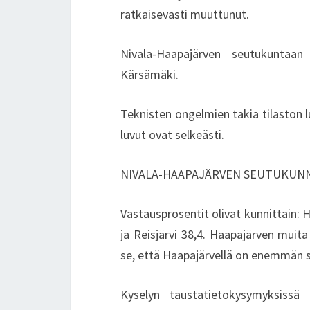
ratkaisevasti muuttunut.
Nivala-Haapajärven seutukuntaan 
Kärsämäki.
Teknisten ongelmien takia tilaston 
luvut ovat selkeästi.
NIVALA-HAAPAJÄRVEN SEUTUKUN
Vastausprosentit olivat kunnittain: H
ja Reisjärvi 38,4. Haapajärven mui
se, että Haapajärvellä on enemmän si
Kyselyn taustatietokysymyksissä ti