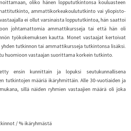
ilmoittamaan, oliko hänen loppututkintonsa kouluasteen
A
O
ttitutkinto, ammattikorkeakoulututkinto vai yliopisto-
N
astaajalla ei ollut varsinaista loppututkintoa, hän saattoi
K
toon johtamattomia ammattikursseja tai että hän oli
Ä
tännön työkokemuksen kautta. Monet vastaajat kertoivat
Y
hden tutkinnon tai ammattikursseja tutkintonsa lisäksi.
N
N
ttu huomioon vastaajan suorittama korkein tutkinto.
I
S
etty ensin kunnittain ja lopuksi seutukunnallisena
T
n tutkintojen määriä ikäryhmittäin. Alle 30-vuotiaiden ja
E
 mukana, sillä näiden ryhmien vastaajien määrä oli joka
T
T
Ä
V
Ä
tkinnot / % ikäryhmästä
S