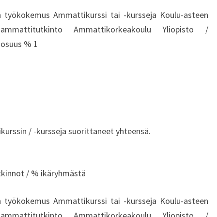
U
 työkokemus Ammattikurssi tai -kursseja Koulu-asteen
U
ammattitutkinto Ammattikorkeakoulu Yliopisto /
R
I
 osuus % 1
S
I
V
I
S
T
Y
rssin / -kursseja suorittaneet yhteensä.
S
K
E
tkinnot / % ikäryhmästä
S
K
U
 työkokemus Ammattikurssi tai -kursseja Koulu-asteen
S
ammattitutkinto Ammattikorkeakoulu Yliopisto /