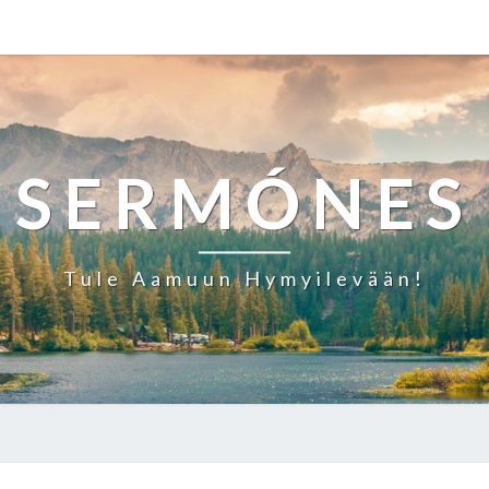
SERMÓNES
Tule Aamuun Hymyilevään!