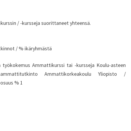
rssin / -kursseja suorittaneet yhteensä.
tkinnot / % ikäryhmästä
 työkokemus Ammattikurssi tai -kursseja Koulu-asteen
ammattitutkinto Ammattikorkeakoulu Yliopisto /
 osuus % 1