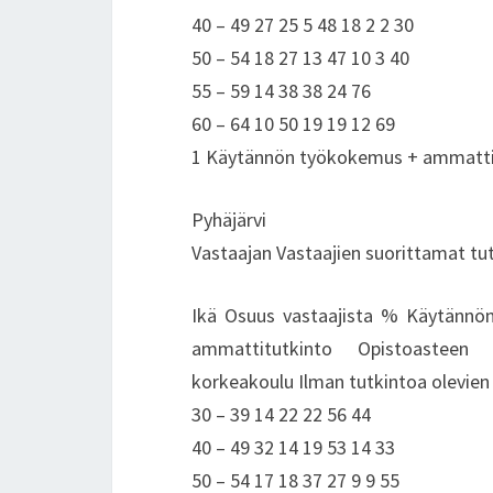
40 – 49 27 25 5 48 18 2 2 30
50 – 54 18 27 13 47 10 3 40
55 – 59 14 38 38 24 76
60 – 64 10 50 19 19 12 69
1 Käytännön työkokemus + ammattiku
Pyhäjärvi
Vastaajan Vastaajien suorittamat tu
Ikä Osuus vastaajista % Käytännön
ammattitutkinto Opistoasteen 
korkeakoulu Ilman tutkintoa olevien
30 – 39 14 22 22 56 44
40 – 49 32 14 19 53 14 33
50 – 54 17 18 37 27 9 9 55