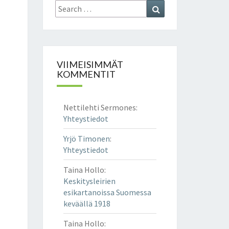
Search
Search
for:
VIIMEISIMMÄT
KOMMENTIT
Nettilehti Sermones
:
Yhteystiedot
Yrjö Timonen
:
Yhteystiedot
Taina Hollo
:
Keskitysleirien
esikartanoissa Suomessa
keväällä 1918
Taina Hollo
: