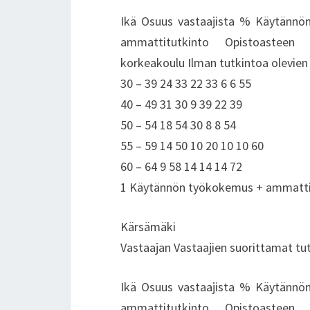
Ikä Osuus vastaajista % Käytännön
ammattitutkinto Opistoasteen 
korkeakoulu Ilman tutkintoa olevien
30 – 39 24 33 22 33 6 6 55
40 – 49 31 30 9 39 22 39
50 – 54 18 54 30 8 8 54
55 – 59 14 50 10 20 10 10 60
60 – 64 9 58 14 14 14 72
1 Käytännön työkokemus + ammattiku
Kärsämäki
Vastaajan Vastaajien suorittamat tu
Ikä Osuus vastaajista % Käytännön
ammattitutkinto Opistoasteen 