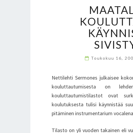
MAATAL
KOULUTT
KÄYNNI
SIVIS
Toukokuu 16, 20
Nettilehti Sermones julkaisee kokon
kouluttautumisesta on lehden 
kouluttautumistilastot ovat sur
koulutuksesta tulisi käynnistää suur
pitäminen instrumentarium vocalena j
Tilasto on yli vuoden takainen eli 