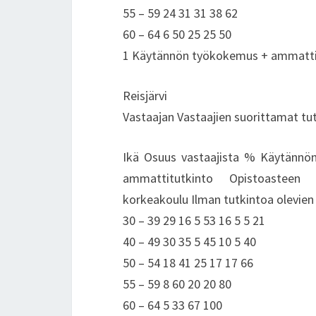
55 – 59 24 31 31 38 62
60 – 64 6 50 25 25 50
1 Käytännön työkokemus + ammattiku
Reisjärvi
Vastaajan Vastaajien suorittamat tu
Ikä Osuus vastaajista % Käytännön
ammattitutkinto Opistoasteen 
korkeakoulu Ilman tutkintoa olevien
30 – 39 29 16 5 53 16 5 5 21
40 – 49 30 35 5 45 10 5 40
50 – 54 18 41 25 17 17 66
55 – 59 8 60 20 20 80
60 – 64 5 33 67 100