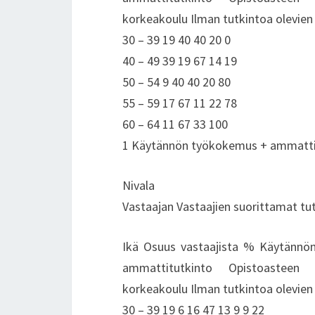
korkeakoulu Ilman tutkintoa olevien
30 – 39 19 40 40 20 0
40 – 49 39 19 67 14 19
50 – 54 9 40 40 20 80
55 – 59 17 67 11 22 78
60 – 64 11 67 33 100
1 Käytännön työkokemus + ammattiku
Nivala
Vastaajan Vastaajien suorittamat tu
Ikä Osuus vastaajista % Käytännön
ammattitutkinto Opistoasteen 
korkeakoulu Ilman tutkintoa olevien
30 – 39 19 6 16 47 13 9 9 22