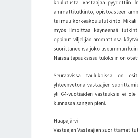
koulutusta. Vastaajaa pyydettiin 
ammattitutkinto, opistoasteen amma
tai muu korkeakoulututkinto. Mikäli v
myös ilmoittaa käyneensä tutkin
oppinut viljelijän ammattinsa käy
suorittaneensa joko useamman kuin y
Näissä tapauksissa tuloksiin on ote
Seuraavissa taulukoissa on esit
yhteenvetona vastaajien suorittamie
yli 64-vuotiaiden vastauksia ei ole
kunnassa sangen pieni.
Haapajärvi
Vastaajan Vastaajien suorittamat tu