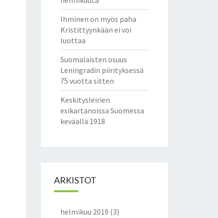
helmikuuta
Ihminen on myös paha
Kristittyynkään ei voi
luottaa
Suomalaisten osuus
Leningradin piirityksessä
75 vuotta sitten
Keskitysleirien
esikartanoissa Suomessa
keväällä 1918
ARKISTOT
helmikuu 2019
(3)