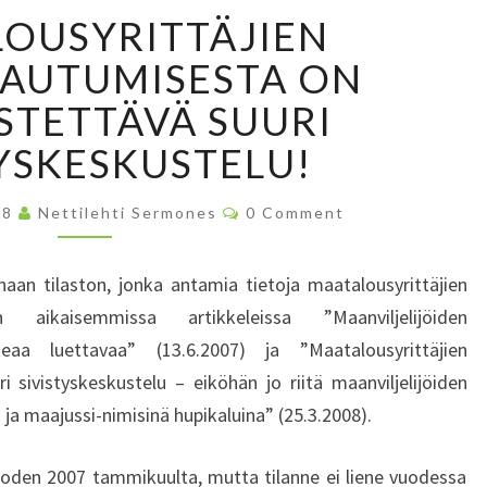
M
OUSYRITTÄJIEN
A
A
AUTUMISESTA ON
T
STETTÄVÄ SUURI
A
L
TYSKESKUSTELU!
O
U
C
08
Nettilehti Sermones
0 Comment
S
O
M
Y
M
E
R
aan tilaston, jonka antamia tietoja maatalousyrittäjien
N
I
T
aikaisemmissa artikkeleissa ”Maanviljelijöiden
S
T
keaa luettavaa” (13.6.2007) ja ”Maatalousyrittäjien
T
i sivistyskeskustelu – eiköhän jo riitä maanviljelijöiden
Ä
a maajussi-nimisinä hupikaluina” (25.3.2008).
J
I
E
vuoden 2007 tammikuulta, mutta tilanne ei liene vuodessa