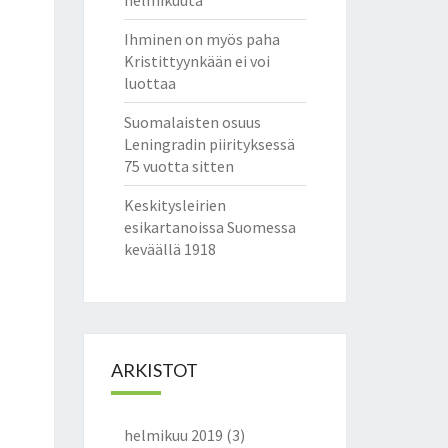
helmikuuta
Ihminen on myös paha
Kristittyynkään ei voi
luottaa
Suomalaisten osuus
Leningradin piirityksessä
75 vuotta sitten
Keskitysleirien
esikartanoissa Suomessa
keväällä 1918
ARKISTOT
helmikuu 2019
(3)