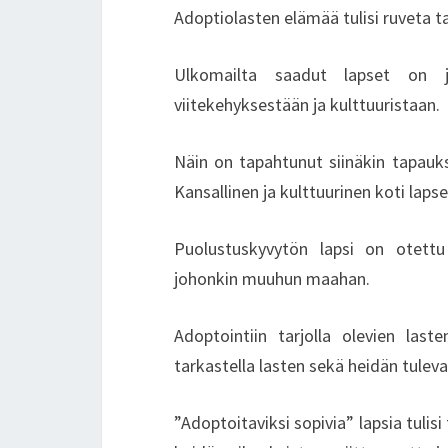
Adoptiolasten elämää tulisi ruveta 
Ulkomailta saadut lapset on j
viitekehyksestään ja kulttuuristaan.
Näin on tapahtunut siinäkin tapauks
Kansallinen ja kulttuurinen koti lapse
Puolustuskyvytön lapsi on otett
johonkin muuhun maahan.
Adoptointiin tarjolla olevien last
tarkastella lasten sekä heidän tulev
”Adoptoitaviksi sopivia” lapsia tuli