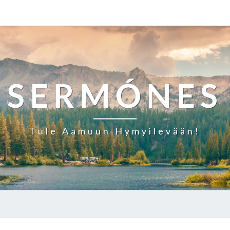
SERMÓNES
Tule Aamuun Hymyilevään!