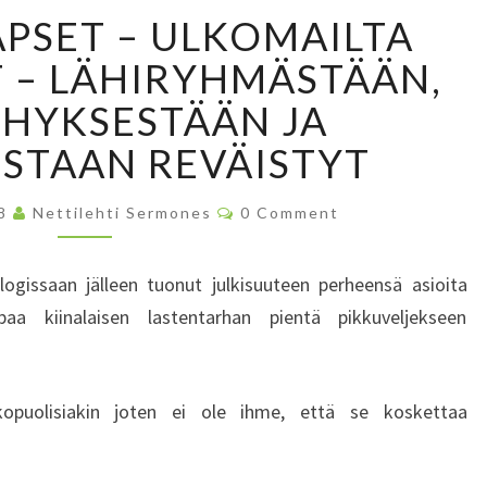
R
PSET – ULKOMAILTA
A
K
 – LÄHIRYHMÄSTÄÄN,
K
EHYKSESTÄÄN JA
A
A
STAAN REVÄISTYT
T
L
C
08
Nettilehti Sermones
0 Comment
A
O
M
P
M
E
S
logissaan jälleen tuonut julkisuuteen perheensä asioita
N
E
T
paa kiinalaisen lastentarhan pientä pikkuveljekseen
S
T
–
U
lkopuolisiakin joten ei ole ihme, että se koskettaa
L
K
O