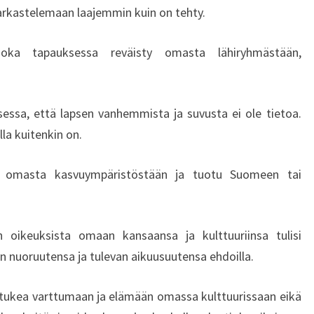
M
tarkastelemaan laajemmin kuin on tehty.
A
I
oka tapauksessa reväisty omasta lähiryhmästään,
L
T
A
A
essa, että lapsen vanhemmista ja suvusta ei ole tietoa.
D
lla kuitenkin on.
O
P
u omasta kasvuympäristöstään ja tuotu Suomeen tai
T
O
I
D
en oikeuksista omaan kansaansa ja kulttuuriinsa tulisi
U
an nuoruutensa ja tulevan aikuusuutensa ehdoilla.
T
–
si tukea varttumaan ja elämään omassa kulttuurissaan eikä
L