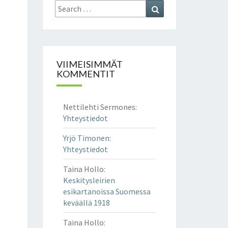
Search
Search
for:
VIIMEISIMMÄT
KOMMENTIT
Nettilehti Sermones
:
Yhteystiedot
Yrjö Timonen
:
Yhteystiedot
Taina Hollo
:
Keskitysleirien
esikartanoissa Suomessa
keväällä 1918
Taina Hollo
: