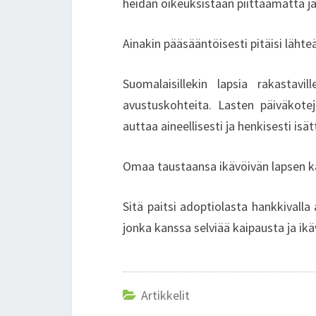
heidän oikeuksistaan piittaamatta ja
Ainakin pääsääntöisesti pitäisi lähteä
Suomalaisillekin lapsia rakastavi
avustuskohteita. Lasten päiväkoteja
auttaa aineellisesti ja henkisesti isä
Omaa taustaansa ikävöivän lapsen ka
Sitä paitsi adoptiolasta hankkivalla
jonka kanssa selviää kaipausta ja i
Artikkelit