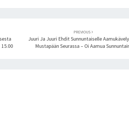
E
K
E
H
Y
PREVIOUS
sesta
Juuri Ja Juuri Ehdit Sunnuntaiselle Aamukävelyl
K
 15.00
Mustapään Seurassa – Oi Aamua Sunnuntai
S
E
S
T
Ä
Ä
N
J
A
K
U
L