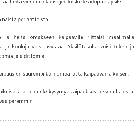
kaa heitä vieraiden kansojen keskelle adoptiolapsiksi.
Ä
H
I
 näistä periaatteista.
R
Y
lle ja heitä omakseen kaipaaville riittäisi maailmalla
H
 ja kouluja voisi avustaa. Yksilötasolla voisi tukea ja
M
ttömiä ja äidittömiä.
Ä
S
ipaus on suurempi kuin omaa lasta kaipaavan aikuisen.
T
Ä
Ä
 aikuisella ei aina ole kysymys kaipauksesta vaan halusta,
N
kävää paremmin.
,
V
I
I
T