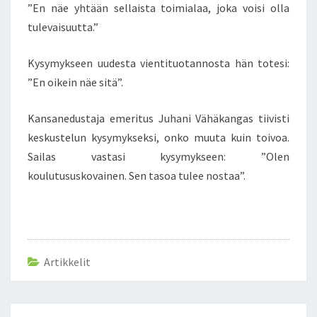
R
”En näe yhtään sellaista toimialaa, joka voisi olla
I
tulevaisuutta.”
R
A
Kysymykseen uudesta vientituotannosta hän totesi:
I
M
”En oikein näe sitä”.
O
S
Kansanedustaja emeritus Juhani Vähäkangas tiivisti
A
keskustelun kysymykseksi, onko muuta kuin toivoa.
I
Sailas vastasi kysymykseen: ”Olen
L
A
koulutususkovainen. Sen tasoa tulee nostaa”.
S
P
A
T
I
Artikkelit
S
T
A
A