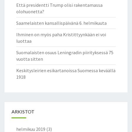
A
Että presidentti Trump olisi rakentamassa
–
olohuonetta?
K
U
Saamelaisten kansallispäivänä 6. helmikuuta
N
Ihminen on myös paha Kristittyynkään ei voi
T
luottaa
A
Y
Suomalaisten osuus Leningradin piirityksessä 75
H
vuotta sitten
T
Y
Keskitysleirien esikartanoissa Suomessa keväällä
M
1918
I
Ä
E
I
V
ARKISTOT
A
L
V
helmikuu 2019
(3)