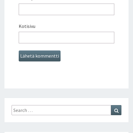
E
E
T
T
Kotisivu
I
J
A
P
A
L
V
E
L
U
J
E
N
Search
Search
T
for:
U
O
T