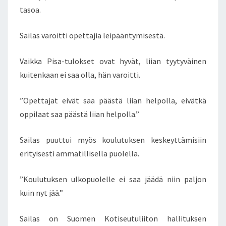
tasoa.
E
U
T
Sailas varoitti opettajia leipääntymisestä.
U
P
Vaikka Pisa-tulokset ovat hyvät, liian tyytyväinen
Ä
kuitenkaan ei saa olla, hän varoitti.
I
V
I
”Opettajat eivät saa päästä liian helpolla, eivätkä
L
oppilaat saa päästä liian helpolla.”
L
Ä
Sailas puuttui myös koulutuksen keskeyttämisiin
T
erityisesti ammatillisella puolella.
O
R
S
”Koulutuksen ulkopuolelle ei saa jäädä niin paljon
T
kuin nyt jää.”
A
I
Sailas on Suomen Kotiseutuliiton hallituksen
N