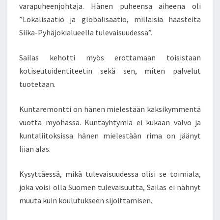
varapuheenjohtaja. Hänen puheensa aiheena oli
A
P
”Lokalisaatio ja globalisaatio, millaisia haasteita
U
Siika-Pyhäjokialueella tulevaisuudessa”.
H
U
Sailas kehotti myös erottamaan toisistaan
N
kotiseutuidentiteetin sekä sen, miten palvelut
U
T
tuotetaan.
V
A
Kuntaremontti on hänen mielestään kaksikymmentä
L
vuotta myöhässä. Kuntayhtymiä ei kukaan valvo ja
T
kuntaliitoksissa hänen mielestään rima on jäänyt
I
O
liian alas.
S
I
Kysyttäessä, mikä tulevaisuudessa olisi se toimiala,
H
joka voisi olla Suomen tulevaisuutta, Sailas ei nähnyt
T
muuta kuin koulutukseen sijoittamisen.
E
E