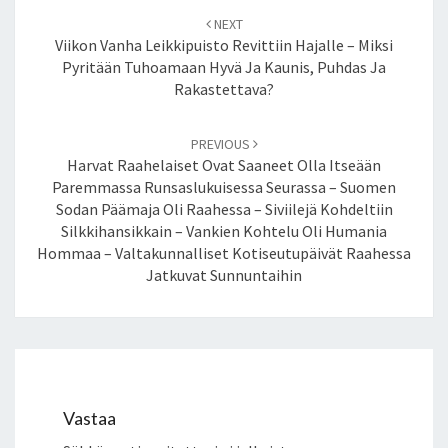
Post
N
NEXT
navigation
O
Viikon Vanha Leikkipuisto Revittiin Hajalle – Miksi
S
Pyritään Tuhoamaan Hyvä Ja Kaunis, Puhdas Ja
T
Rakastettava?
A
M
PREVIOUS
A
Harvat Raahelaiset Ovat Saaneet Olla Itseään
A
Paremmassa Runsaslukuisessa Seurassa – Suomen
N
Sodan Päämaja Oli Raahessa – Siviilejä Kohdeltiin
O
Silkkihansikkain – Vankien Kohtelu Oli Humania
P
Hommaa – Valtakunnalliset Kotiseutupäivät Raahessa
E
Jatkuvat Sunnuntaihin
T
U
K
S
E
N
T
Vastaa
A