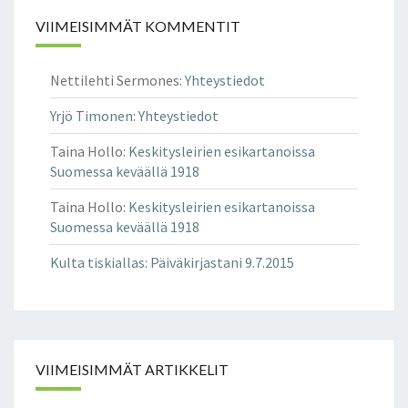
T
VIIMEISIMMÄT KOMMENTIT
A
M
I
Nettilehti Sermones
:
Yhteystiedot
N
E
Yrjö Timonen
:
Yhteystiedot
N
Taina Hollo
:
Keskitysleirien esikartanoissa
O
Suomessa keväällä 1918
V
A
Taina Hollo
:
Keskitysleirien esikartanoissa
T
Suomessa keväällä 1918
E
R
Kulta tiskiallas
:
Päiväkirjastani 9.7.2015
I
A
S
I
O
VIIMEISIMMÄT ARTIKKELIT
I
T