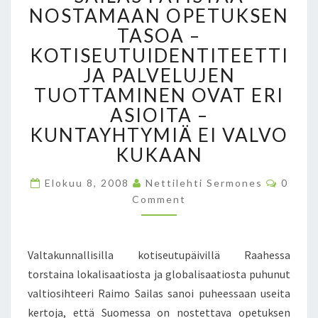
L
NOSTAMAAN OPETUKSEN
T
TASOA –
A
KOTISEUTUIDENTITEETTI
K
U
JA PALVELUJEN
N
TUOTTAMINEN OVAT ERI
N
ASIOITA –
A
L
KUNTAYHTYMIÄ EI VALVO
L
KUKAAN
I
S
C
Elokuu 8, 2008
Nettilehti Sermones
0
O
I
Comment
M
L
M
L
E
N
A
T
Valtakunnallisilla kotiseutupäivillä Raahessa
K
S
O
torstaina lokalisaatiosta ja globalisaatiosta puhunut
T
valtiosihteeri Raimo Sailas sanoi puheessaan useita
I
kertoja, että Suomessa on nostettava opetuksen
S