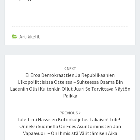
T
S
Artikkelit
Post
NEXT
navigation
Ei Eroa Demokraattien Ja Republikaanien
Ulkopoliittisissa Otteissa – Suhteessa Osama Bin
Ladeniin Olisi Kuitenkin Ollut Juuri Se Tarvittava Näytön
Paikka
PREVIOUS
Tule T:mi Hassisen Kotiinkuljetus Takaisin! Tule! –
Onneksi Suomella On Edes Asuntoministeri Jan
Vapaavuori – On Ihmisistä Välittämisen Aika