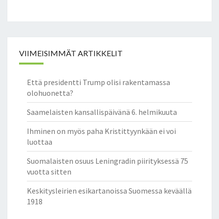
VIIMEISIMMÄT ARTIKKELIT
Että presidentti Trump olisi rakentamassa
olohuonetta?
Saamelaisten kansallispäivänä 6. helmikuuta
Ihminen on myös paha Kristittyynkään ei voi
luottaa
Suomalaisten osuus Leningradin piirityksessä 75
vuotta sitten
Keskitysleirien esikartanoissa Suomessa keväällä
1918