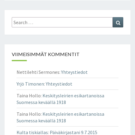
Search
Search
for:
VIIMEISIMMÄT KOMMENTIT
Nettilehti Sermones
:
Yhteystiedot
Yrjö Timonen
:
Yhteystiedot
Taina Hollo
:
Keskitysleirien esikartanoissa
Suomessa keväällä 1918
Taina Hollo
:
Keskitysleirien esikartanoissa
Suomessa keväällä 1918
Kulta tiskiallas
:
Päiväkirjastani 9.7.2015