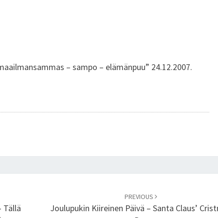
T
U
 – maailmansammas – sampo – elämänpuu” 24.12.2007.
PREVIOUS
 Tällä
Joulupukin Kiireinen Päivä – Santa Claus’ Cris