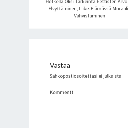
Hetkellä Olisi Tärkeintä Eettisten Arvo
Elvyttäminen, Liike-Elämässä Moraal
Vahvistaminen
Vastaa
Sähköpostiosoitettasi ei julkaista.
Kommentti