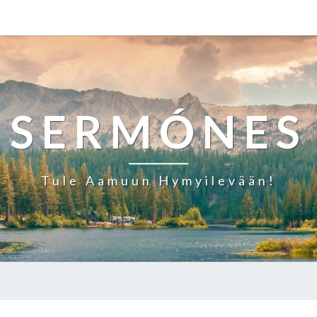
SERMÓNES
Tule Aamuun Hymyilevään!