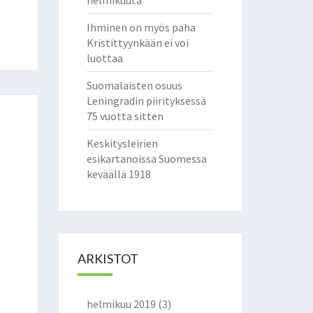
helmikuuta
Ihminen on myös paha
Kristittyynkään ei voi
luottaa
Suomalaisten osuus
Leningradin piirityksessä
75 vuotta sitten
Keskitysleirien
esikartanoissa Suomessa
keväällä 1918
ARKISTOT
helmikuu 2019
(3)