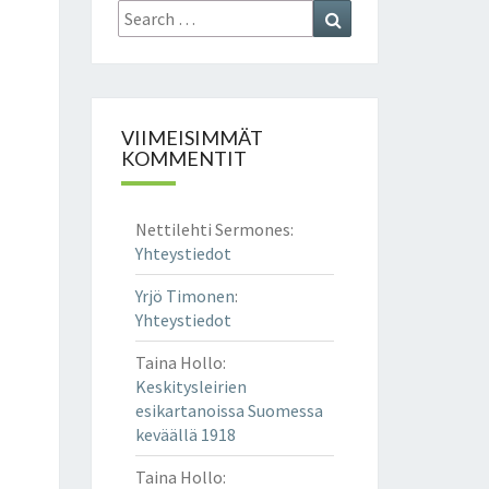
Search
Search
for:
VIIMEISIMMÄT
KOMMENTIT
Nettilehti Sermones
:
Yhteystiedot
Yrjö Timonen
:
Yhteystiedot
Taina Hollo
:
Keskitysleirien
esikartanoissa Suomessa
keväällä 1918
Taina Hollo
: