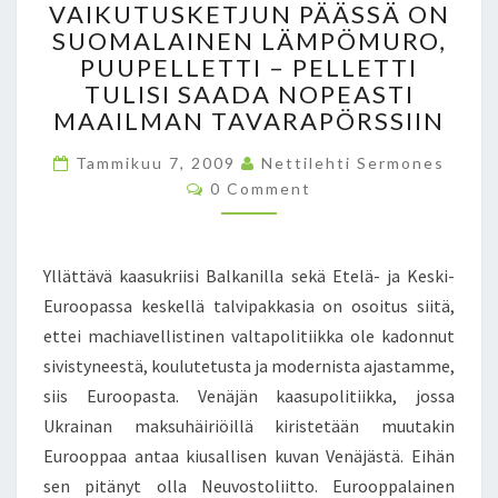
VAIKUTUSKETJUN PÄÄSSÄ ON
A
T
T
SUOMALAINEN LÄMPÖMURO,
K
O
A
A
M
PUUPELLETTI – PELLETTI
K
A
A
TULISI SAADA NOPEASTI
U
S
T
MAAILMAN TAVARAPÖRSSIIN
O
U
L
L
N
E
Tammikuu 7, 2009
Nettilehti Sermones
I
V
V
C
0 Comment
J
O
A
E
A
M
I
N
M
T
E
K
N
K
N
Yllättävä kaasukriisi Balkanilla sekä Etelä- ja Keski-
U
Y
T
O
S
Euroopassa keskellä talvipakkasia on osoitus siitä,
T
K
S
U
S
ettei machiavellistinen valtapolitiikka ole kadonnut
O
S
E
D
sivistyneestä, koulutetusta ja modernista ajastamme,
K
T
A
siis Euroopasta. Venäjän kaasupolitiikka, jossa
E
H
N
Ukrainan maksuhäiriöillä kiristetään muutakin
T
E
A
J
L
Eurooppaa antaa kiusallisen kuvan Venäjästä. Eihän
I
U
P
sen pitänyt olla Neuvostoliitto. Eurooppalainen
K