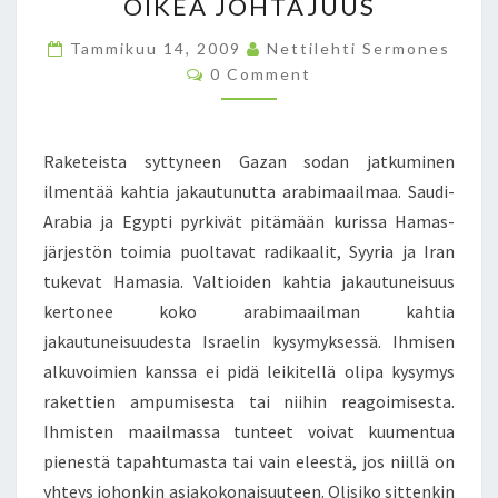
V
OIKEA JOHTAJUUS
O
Tammikuu 14, 2009
I
Nettilehti Sermones
C
M
0 Comment
O
A
M
M
T
E
S
N
Raketeista syttyneen Gazan sodan jatkuminen
T
Y
S
ilmentää kahtia jakautunutta arabimaailmaa. Saudi-
L
Arabia ja Egypti pyrkivät pitämään kurissa Hamas-
K
E
järjestön toimia puoltavat radikaalit, Syyria ja Iran
V
tukevat Hamasia. Valtioiden kahtia jakautuneisuus
Ä
kertonee koko arabimaailman kahtia
T
jakautuneisuudesta Israelin kysymyksessä. Ihmisen
T
U
alkuvoimien kanssa ei pidä leikitellä olipa kysymys
L
rakettien ampumisesta tai niihin reagoimisesta.
T
Ihmisten maailmassa tunteet voivat kuumentua
A
pienestä tapahtumasta tai vain eleestä, jos niillä on
J
A
yhteys johonkin asiakokonaisuuteen. Olisiko sittenkin