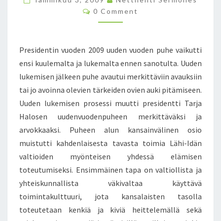
T
A
A
K
C
0 Comment
O
L
P
E
M
I
Ö
R
M
E
–
R
Ä
N
Presidentin vuoden 2009 uuden vuoden puhe vaikutti
K
S
Ä
T
S
A
S
I
ensi kuulemalta ja lukemalta ennen sanotulta. Uuden
S
I
T
lukemisen jälkeen puhe avautui merkittäviin avauksiin
V
I
S
tai jo avoinna olevien tärkeiden ovien auki pitämiseen.
A
N
E
Uuden lukemisen prosessi muutti presidentti Tarja
T
L
U
Halosen uudenvuodenpuheen merkittäväksi ja
L
S
E
arvokkaaksi. Puheen alun kansainvälinen osio
V
E
muistutti kahdenlaisesta tavasta toimia Lähi-Idän
A
N
valtioiden myönteisen yhdessä elämisen
S
M
toteutumiseksi. Ensimmäinen tapa on valtiollista ja
T
E
U
R
yhteiskunnallista väkivaltaa käyttävä
U
K
toimintakulttuuri, jota kansalaisten tasolla
O
I
toteutetaan kenkiä ja kiviä heittelemällä sekä
N
T