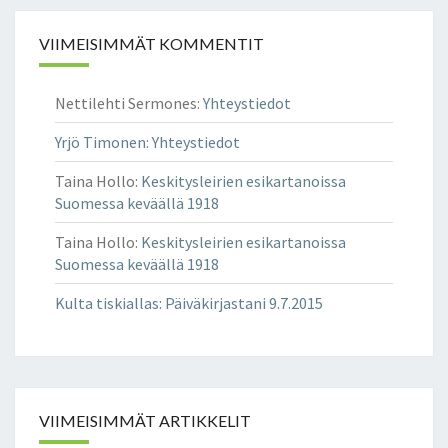
K
K
VIIMEISIMMÄT KOMMENTIT
I
T
Nettilehti Sermones
:
Yhteystiedot
E
H
Yrjö Timonen
:
Yhteystiedot
T
U
Taina Hollo
:
Keskitysleirien esikartanoissa
U
Suomessa keväällä 1918
R
I
Taina Hollo
:
Keskitysleirien esikartanoissa
S
Suomessa keväällä 1918
S
Kulta tiskiallas
:
Päiväkirjastani 9.7.2015
A
R
A
K
E
N
VIIMEISIMMÄT ARTIKKELIT
N