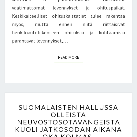
E
H
vaatimattomat levennykset ja ohituspaikat.
O
T
Keskikaiteelliset ohituskaistatiet tulee rakentaa
S
A
myös, mutta ennen niitä riittäisivät
U
J
U
henkilöautoliikenteen ohituksia ja kohtaamisia
U
S
U
parantavat levennykset,…
O
S
D
READ MORE
READ MORE
O
T
T
A
A
E
L
S
V
SUOMALAISTEN HALLUSSA
U
Y
OLLEISTA
O
T
NEUVOSTOSOTAVANGEISTA
M
Y
A
KUOLI JATKOSODAN AIKANA
S
L
JOKA KOLMAS –