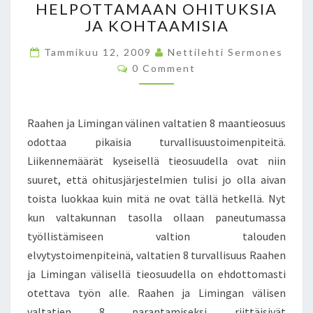
L
N
HELPOTTAMAAN OHITUKSIA
I
K
JA KOHTAAMISIA
M
O
I
N
Tammikuu 12, 2009
Nettilehti Sermones
N
I
C
0 Comment
O
G
K
M
A
A
M
N
E
P
N
Raahen ja Limingan välinen valtatien 8 maantieosuus
V
I
T
Ä
S
odottaa pikaisia turvallisuustoimenpiteitä.
N
L
A
Liikennemäärät kyseisellä tieosuudella ovat niin
I
A
suuret, että ohitusjärjestelmien tulisi jo olla aivan
N
N
toista luokkaa kuin mitä ne ovat tällä hetkellä. Nyt
E
–
N
kun valtakunnan tasolla ollaan paneutumassa
O
M
I
työllistämiseen valtion talouden
A
K
elvytystoimenpiteinä, valtatien 8 turvallisuus Raahen
A
E
ja Limingan välisellä tieosuudella on ehdottomasti
N
A
T
otettava työn alle. Raahen ja Limingan välisen
J
I
valtatien 8 parantamiseksi riittäisivät
O