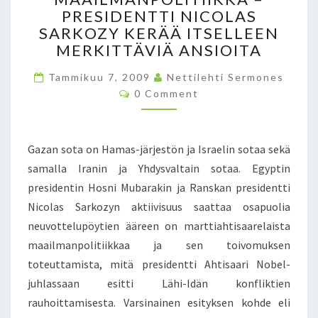
Ä
Ä
H
PRESIDENTTI NICOLAS
A
I
M
T
S
SARKOZY KERÄÄ ITSELLEEN
N
P
A
S
MERKITTÄVIÄ ANSIOITA
E
Ö
A
A
N
M
M
T
Tammikuu 7, 2009
Nettilehti Sermones
T
U
I
C
A
0 Comment
U
O
R
S
I
T
M
O
I
M
S
K
E
,
A
T
I
N
Gazan sota on Hamas-järjestön ja Israelin sotaa sekä
P
E
T
M
S
samalla Iranin ja Yhdysvaltain sotaa. Egyptin
U
L
U
U
E
presidentin Hosni Mubarakin ja Ranskan presidentti
S
P
E
N
Nicolas Sarkozyn aktiivisuus saattaa osapuolia
E
M
E
neuvottelupöytien ääreen on marttiahtisaarelaista
L
Y
U
maailmanpolitiikkaa ja sen toivomuksen
L
Ö
V
E
toteuttamista, mitä presidentti Ahtisaari Nobel-
S
O
T
M
juhlassaan esitti Lähi-Idän konfliktien
S
T
A
T
rauhoittamisesta. Varsinainen esityksen kohde eli
I
A
O