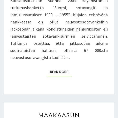
Kansallisarkiston vuonna 2004 käynnistämää
T
R
A
tutkimushanketta ”Suomi, sotavangit ja
I
N
ihmisluovutukset 1939 – 1955”. Kujalan tehtävänä
I
E
hankkeessa on ollut neuvostosotavankeihin
T
U
T
jatkosodan aikana kohdistuneiden henkirikosten eli
V
Ä
lainvastaisten sotavankisurmien selvittäminen.
O
I
S
Tutkimus osoittaa, että jatkosodan aikana
S
T
suomalaisten hallussa olleista 67 000:sta
I
O
V
neuvostosotavangista kuoli 22…
S
Ä
O
T
T
READ MORE
READ MORE
V
A
A
V
A
A
T
N
I
G
M
E
M
A
I
MAAKAASUN
A
T
S