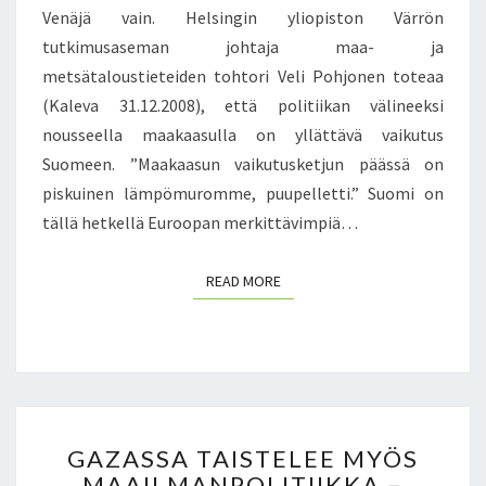
N
O
A
Venäjä vain. Helsingin yliopiston Värrön
P
T
N
tutkimusaseman johtaja maa- ja
Ä
T
A
metsätaloustieteiden tohtori Veli Pohjonen toteaa
Ä
A
J
S
M
(Kaleva 31.12.2008), että politiikan välineeksi
O
S
A
K
nousseella maakaasulla on yllättävä vaikutus
Ä
A
A
Suomeen. ”Maakaasun vaikutusketjun päässä on
O
N
K
piskuinen lämpömuromme, puupelletti.” Suomi on
N
O
O
S
H
tällä hetkellä Euroopan merkittävimpiä…
L
U
I
M
O
T
A
READ MORE
READ MORE
M
U
S
A
K
–
L
S
E
A
I
N
I
A
S
N
J
I
E
A
G
M
GAZASSA TAISTELEE MYÖS
N
K
A
M
MAAILMANPOLITIIKKA –
L
O
Z