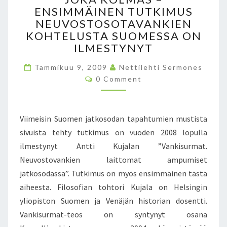
T
A
ENSIMMÄINEN TUTKIMUS
O
I
NEUVOSTOSOTAVANKIEN
I
S
KOHTELUSTA SUOMESSA ON
M
T
ILMESTYNYT
I
E
A
N
Tammikuu 9, 2009
Nettilehti Sermones
–
H
C
0 Comment
T
O
A
Ä
M
L
M
S
L
E
S
N
Viimeisin Suomen jatkosodan tapahtumien mustista
U
T
Ä
S
S
sivuista tehty tutkimus on vuoden 2008 lopulla
V
S
ilmestynyt Antti Kujalan ”Vankisurmat.
A
A
I
Neuvostovankien laittomat ampumiset
O
H
jatkosodassa”. Tutkimus on myös ensimmäinen tästä
L
E
L
aiheesta. Filosofian tohtori Kujala on Helsingin
E
E
yliopiston Suomen ja Venäjän historian dosentti.
S
I
Vankisurmat-teos on syntynyt osana
S
S
A