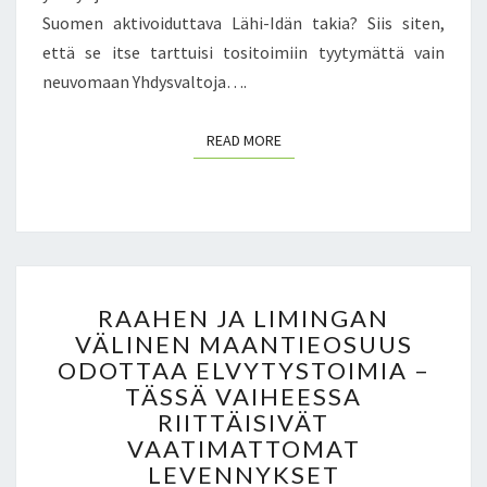
L
Suomen aktivoiduttava Lähi-Idän takia? Siis siten,
A
että se itse tarttuisi tositoimiin tyytymättä vain
A
neuvomaan Yhdysvaltoja….
V
A
A
READ MORE
READ MORE
–
G
A
Z
A
S
R
T
RAAHEN JA LIMINGAN
A
A
VÄLINEN MAANTIEOSUUS
A
N
ODOTTAA ELVYTYSTOIMIA –
H
I
E
TÄSSÄ VAIHEESSA
V
N
RIITTÄISIVÄT
A
J
VAATIMATTOMAT
L
A
A
LEVENNYKSET