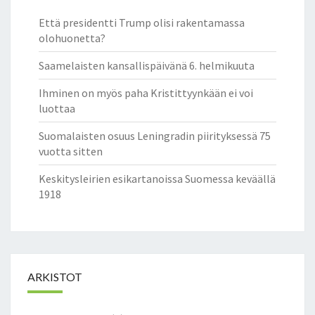
U
Että presidentti Trump olisi rakentamassa
K
olohuonetta?
S
E
Saamelaisten kansallispäivänä 6. helmikuuta
N
L
Ihminen on myös paha Kristittyynkään ei voi
V
luottaa
I
T
Suomalaisten osuus Leningradin piirityksessä 75
A
vuotta sitten
R
Keskitysleirien esikartanoissa Suomessa keväällä
K
1918
O
I
T
T
A
A
ARKISTOT
E
E