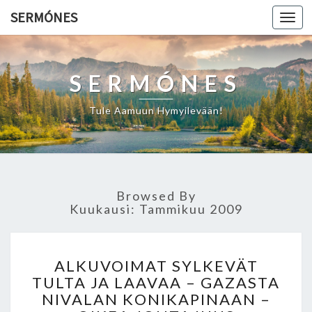
SERMÓNES
Togg
navi
SERMÓNES
Tule Aamuun Hymyilevään!
Browsed By
Kuukausi: Tammikuu 2009
A
ALKUVOIMAT SYLKEVÄT
L
TULTA JA LAAVAA – GAZASTA
K
NIVALAN KONIKAPINAAN –
U