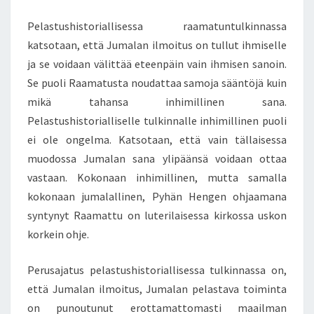
U
S
Pelastushistoriallisessa raamatuntulkinnassa
T
katsotaan, että Jumalan ilmoitus on tullut ihmiselle
U
ja se voidaan välittää eteenpäin vain ihmisen sanoin.
S
Se puoli Raamatusta noudattaa samoja sääntöjä kuin
–
J
mikä tahansa inhimillinen sana.
U
Pelastushistorialliselle tulkinnalle inhimillinen puoli
M
ei ole ongelma. Katsotaan, että vain tällaisessa
A
muodossa Jumalan sana ylipäänsä voidaan ottaa
L
A
vastaan. Kokonaan inhimillinen, mutta samalla
E
kokonaan jumalallinen, Pyhän Hengen ohjaamana
I
syntynyt Raamattu on luterilaisessa kirkossa uskon
L
korkein ohje.
U
O
N
Perusajatus pelastushistoriallisessa tulkinnassa on,
U
että Jumalan ilmoitus, Jumalan pelastava toiminta
T
on punoutunut erottamattomasti maailman