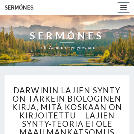
SERMÓNES
Togg
navi
SERMÓNES
Tule Aamuun Hymyilevään!
D
DARWININ LAJIEN SYNTY
A
R
ON TÄRKEIN BIOLOGINEN
W
KIRJA, MITÄ KOSKAAN ON
I
KIRJOITETTU – LAJIEN
N
SYNTY-TEORIA EI OLE
I
N
MAAILMANKATSOMUS