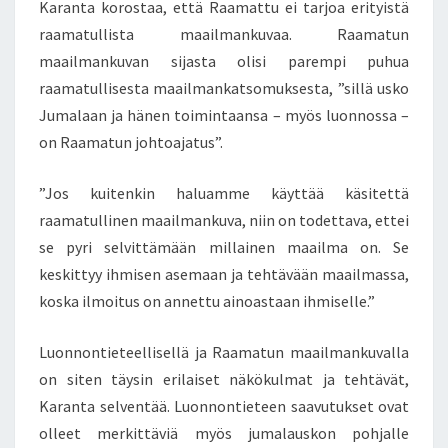
Karanta korostaa, että Raamattu ei tarjoa erityistä
raamatullista maailmankuvaa. Raamatun
maailmankuvan sijasta olisi parempi puhua
raamatullisesta maailmankatsomuksesta, ”sillä usko
Jumalaan ja hänen toimintaansa – myös luonnossa –
on Raamatun johtoajatus”.
”Jos kuitenkin haluamme käyttää käsitettä
raamatullinen maailmankuva, niin on todettava, ettei
se pyri selvittämään millainen maailma on. Se
keskittyy ihmisen asemaan ja tehtävään maailmassa,
koska ilmoitus on annettu ainoastaan ihmiselle.”
Luonnontieteellisellä ja Raamatun maailmankuvalla
on siten täysin erilaiset näkökulmat ja tehtävät,
Karanta selventää. Luonnontieteen saavutukset ovat
olleet merkittäviä myös jumalauskon pohjalle