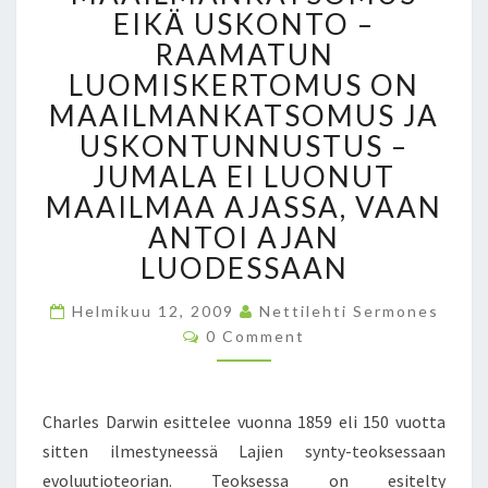
L
EIKÄ USKONTO –
A
RAAMATUN
J
LUOMISKERTOMUS ON
I
E
MAAILMANKATSOMUS JA
N
USKONTUNNUSTUS –
S
JUMALA EI LUONUT
Y
N
MAAILMAA AJASSA, VAAN
T
ANTOI AJAN
Y
LUODESSAAN
O
N
Helmikuu 12, 2009
Nettilehti Sermones
T
C
0 Comment
Ä
O
M
R
M
K
E
N
E
Charles Darwin esittelee vuonna 1859 eli 150 vuotta
T
I
S
sitten ilmestyneessä Lajien synty-teoksessaan
N
evoluutioteorian. Teoksessa on esitelty
B