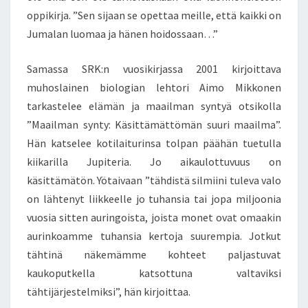
oppikirja. ”Sen sijaan se opettaa meille, että kaikki on
Jumalan luomaa ja hänen hoidossaan…”
Samassa SRK:n vuosikirjassa 2001 kirjoittava
muhoslainen biologian lehtori Aimo Mikkonen
tarkastelee elämän ja maailman syntyä otsikolla
”Maailman synty: Käsittämättömän suuri maailma”.
Hän katselee kotilaiturinsa tolpan päähän tuetulla
kiikarilla Jupiteria. Jo aikaulottuvuus on
käsittämätön. Yötaivaan ”tähdistä silmiini tuleva valo
on lähtenyt liikkeelle jo tuhansia tai jopa miljoonia
vuosia sitten auringoista, joista monet ovat omaakin
aurinkoamme tuhansia kertoja suurempia. Jotkut
tähtinä näkemämme kohteet paljastuvat
kaukoputkella katsottuna valtaviksi
tähtijärjestelmiksi”, hän kirjoittaa.