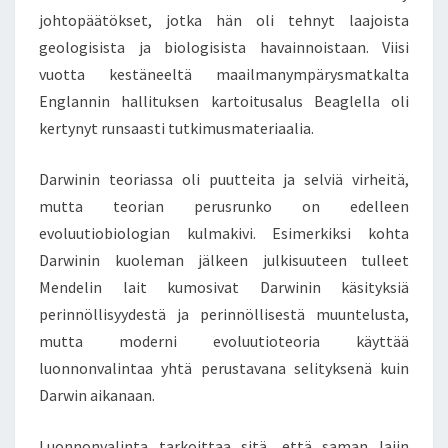
johtopäätökset, jotka hän oli tehnyt laajoista
I
O
geologisista ja biologisista havainnoistaan. Viisi
L
vuotta kestäneeltä maailmanympärysmatkalta
O
Englannin hallituksen kartoitusalus Beaglella oli
G
kertynyt runsaasti tutkimusmateriaalia.
I
N
E
Darwinin teoriassa oli puutteita ja selviä virheitä,
N
mutta teorian perusrunko on edelleen
K
evoluutiobiologian kulmakivi. Esimerkiksi kohta
I
Darwinin kuoleman jälkeen julkisuuteen tulleet
R
J
Mendelin lait kumosivat Darwinin käsityksiä
A
perinnöllisyydestä ja perinnöllisestä muuntelusta,
,
mutta moderni evoluutioteoria käyttää
M
luonnonvalintaa yhtä perustavana selityksenä kuin
I
Darwin aikanaan.
T
Ä
K
Luonnonvalinta tarkoittaa sitä, että saman lajin