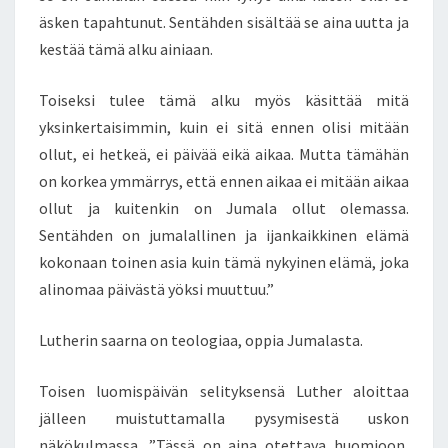
äsken tapahtunut. Sentähden sisältää se aina uutta ja
kestää tämä alku ainiaan.
Toiseksi tulee tämä alku myös käsittää mitä
yksinkertaisimmin, kuin ei sitä ennen olisi mitään
ollut, ei hetkeä, ei päivää eikä aikaa. Mutta tämähän
on korkea ymmärrys, että ennen aikaa ei mitään aikaa
ollut ja kuitenkin on Jumala ollut olemassa.
Sentähden on jumalallinen ja ijankaikkinen elämä
kokonaan toinen asia kuin tämä nykyinen elämä, joka
alinomaa päivästä yöksi muuttuu.”
Lutherin saarna on teologiaa, oppia Jumalasta.
Toisen luomispäivän selityksensä Luther aloittaa
jälleen muistuttamalla pysymisestä uskon
näkökulmassa. ”Tässä on aina otettava huomioon,