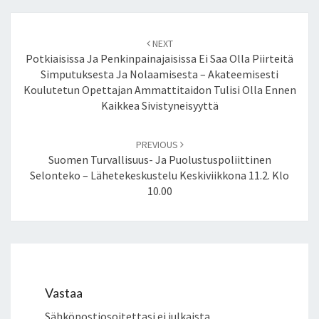
Post
NEXT
navigation
Potkiaisissa Ja Penkinpainajaisissa Ei Saa Olla Piirteitä
Simputuksesta Ja Nolaamisesta – Akateemisesti
Koulutetun Opettajan Ammattitaidon Tulisi Olla Ennen
Kaikkea Sivistyneisyyttä
PREVIOUS
Suomen Turvallisuus- Ja Puolustuspoliittinen
Selonteko – Lähetekeskustelu Keskiviikkona 11.2. Klo
10.00
Vastaa
Sähköpostiosoitettasi ei julkaista.