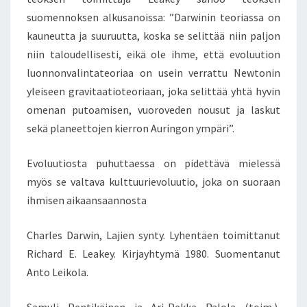
suomennoksen alkusanoissa: ”Darwinin teoriassa on
kauneutta ja suuruutta, koska se selittää niin paljon
niin taloudellisesti, eikä ole ihme, että evoluution
luonnonvalintateoriaa on usein verrattu Newtonin
yleiseen gravitaatioteoriaan, joka selittää yhtä hyvin
omenan putoamisen, vuoroveden nousut ja laskut
sekä planeettojen kierron Auringon ympäri”.
Evoluutiosta puhuttaessa on pidettävä mielessä
myös se valtava kulttuurievoluutio, joka on suoraan
ihmisen aikaansaannosta
Charles Darwin, Lajien synty. Lyhentäen toimittanut
Richard E. Leakey. Kirjayhtymä 1980. Suomentanut
Anto Leikola.