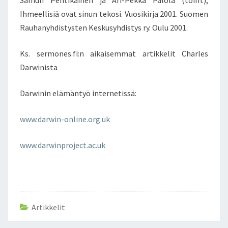
Samuli Pentikäinen ja Ari-Pekka Palola (toim.),
Ihmeellisiä ovat sinun tekosi. Vuosikirja 2001. Suomen
Rauhanyhdistysten Keskusyhdistys ry. Oulu 2001.
Ks. sermones.fi:n aikaisemmat artikkelit Charles
Darwinista
Darwinin elämäntyö internetissä:
www.darwin-online.org.uk
www.darwinproject.ac.uk
Artikkelit