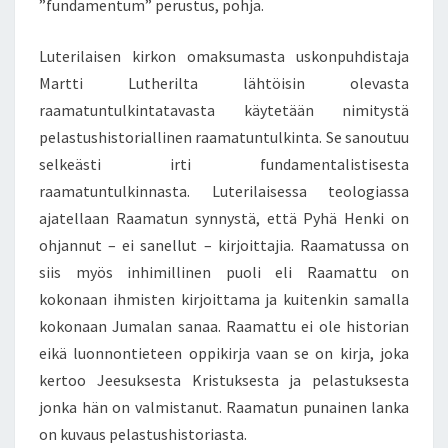
”fundamentum” perustus, pohja.
N
K
Luterilaisen kirkon omaksumasta uskonpuhdistaja
A
Martti Lutherilta lähtöisin olevasta
T
S
raamatuntulkintatavasta käytetään nimitystä
O
pelastushistoriallinen raamatuntulkinta. Se sanoutuu
M
selkeästi irti fundamentalistisesta
U
raamatuntulkinnasta. Luterilaisessa teologiassa
S
J
ajatellaan Raamatun synnystä, että Pyhä Henki on
A
ohjannut – ei sanellut – kirjoittajia. Raamatussa on
U
siis myös inhimillinen puoli eli Raamattu on
S
kokonaan ihmisten kirjoittama ja kuitenkin samalla
K
O
kokonaan Jumalan sanaa. Raamattu ei ole historian
N
eikä luonnontieteen oppikirja vaan se on kirja, joka
T
kertoo Jeesuksesta Kristuksesta ja pelastuksesta
U
jonka hän on valmistanut. Raamatun punainen lanka
N
on kuvaus pelastushistoriasta.
N