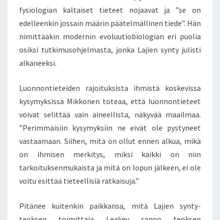
fysiologian kaltaiset tieteet nojaavat ja ”se on
edelleenkin jossain määrin päätelmällinen tiede”. Hän
nimittääkin modernin evoluutiobiologian eri puolia
osiksi tutkimusohjelmasta, jonka Lajien synty julisti
alkaneeksi.
Luonnontieteiden rajoituksista ihmistä koskevissa
kysymyksissä Mikkonen toteaa, että luonnontieteet
voivat selittää vain aineellista, näkyvää maailmaa.
”Perimmäisiin kysymyksiin ne eivät ole pystyneet
vastaamaan. Siihen, mitä on ollut ennen alkua, mikä
on ihmisen merkitys, miksi kaikki on niin
tarkoituksenmukaista ja mitä on lopun jälkeen, ei ole
voitu esittää tieteellisiä ratkaisuja.”
Pitänee kuitenkin paikkansa, mitä Lajien synty-
teoksen toimittaja Leakey sanoo teoksen