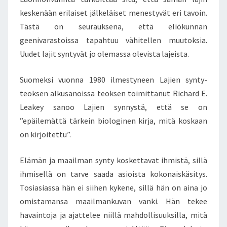
O
keskenään erilaiset jälkeläiset menestyvät eri tavoin.
S
Tästä on seurauksena, että eliökunnan
K
geenivarastoissa tapahtuu vähitellen muutoksia.
A
A
Uudet lajit syntyvät jo olemassa olevista lajeista.
N
O
Suomeksi vuonna 1980 ilmestyneen Lajien synty-
N
teoksen alkusanoissa teoksen toimittanut Richard E.
K
Leakey sanoo Lajien synnystä, että se on
I
R
”epäilemättä tärkein biologinen kirja, mitä koskaan
J
on kirjoitettu”.
O
I
Elämän ja maailman synty koskettavat ihmistä, sillä
T
ihmisellä on tarve saada asioista kokonaiskäsitys.
E
T
Tosiasiassa hän ei siihen kykene, sillä hän on aina jo
T
omistamansa maailmankuvan vanki. Hän tekee
U
havaintoja ja ajattelee niillä mahdollisuuksilla, mitä
–