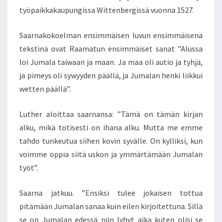
työpaikkakaupungissa Wittenbergissä vuonna 1527.
Saarnakokoelman ensimmäisen luvun ensimmäisenä
tekstinä ovat Raamatun ensimmäiset sanat ”Alussa
loi Jumala taiwaan ja maan. Ja maa oli autio ja tyhjä,
ja pimeys oli sywyyden päällä, ja Jumalan henki liikkui
wetten päällä”.
Luther aloittaa saarnansa: ”Tämä on tämän kirjan
alku, mikä totisesti on ihana alku. Mutta me emme
tahdo tunkeutua siihen kovin syvälle. On kylliksi, kun
voimme oppia siitä uskon ja ymmärtämään Jumalan
työt”.
Saarna jatkuu. ”Ensiksi tulee jokaisen tottua
pitämään Jumalan sanaa kuin eilen kirjoitettuna. Sillä
se on Jumalan edessä niin lyhyt aika kuten olisi se