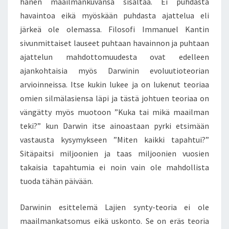
hänen maailmankuvansa sisältää. Ei puhdasta
L
A
havaintoa eikä myöskään puhdasta ajattelua eli
J
järkeä ole olemassa. Filosofi Immanuel Kantin
I
sivunmittaiset lauseet puhtaan havainnon ja puhtaan
E
ajattelun mahdottomuudesta ovat edelleen
N
S
ajankohtaisia myös Darwinin evoluutioteorian
Y
arvioinneissa. Itse kukin lukee ja on lukenut teoriaa
N
omien silmälasiensa läpi ja tästä johtuen teoriaa on
T
vängätty myös muotoon ”Kuka tai mikä maailman
Y
teki?” kun Darwin itse ainoastaan pyrki etsimään
-
T
vastausta kysymykseen ”Miten kaikki tapahtui?”
E
Sitäpaitsi miljoonien ja taas miljoonien vuosien
O
takaisia tapahtumia ei noin vain ole mahdollista
R
tuoda tähän päivään.
I
A
E
Darwinin esittelemä Lajien synty-teoria ei ole
I
maailmankatsomus eikä uskonto. Se on eräs teoria
O