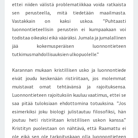
ettei niiden välistä problematiikkaa voida ratkaista
sen perusteella, mitä tiedetään maailmasta.
Vastakkain on kaksi uskoa. ”Puhtaasti
luonnontieteellisin perustein ei kumpaakaan voi
todistaa oikeaksi eikä vääräksi. Jumala ja jumalallinen
jää kokemusperäisen luonnontieteen
tutkimusmahdollisuuksien ulkopuolelle.”
Karannan mukaan kristillisen usko ja luonnontiede
eivät joudu keskenään ristiriitaan, jos molemmat
muistavat omat tehtävänsä ja rajoituksensa.
Luonnontieteen rajoituksiin kuuluu vaatimus, ettei se
saa pitää tuloksiaan ehdottomina totuuksina. ”Jos
esimerkiksi joku biologi julistautuu filosofiksi, hän
joutuu heti ristiriitaan kristillisen uskon kanssa.”
Kristityn puolestaan on nähtävä, että Raamattu ei
ole eikä sen ole tarkoituskaan olla luonnontieteen