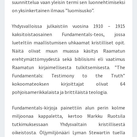
suunnittelua vaan yleisin termi sen luonnehtimiseksi
on yksinkertainen ilmaus ”luomisusko”.
Yhdysvalloissa julkaistiin vuosina 1910 – 1915
kaksitoistaosainen Fundamentals-teos, jossa
lueteltiin maallistumisen uhkaamat kristilliset opit.
Näitä olivat muun muassa käsitys Raamatun
erehtymättömyydestä sekä biblisismi eli vaatimus
Raamatun kirjaimellisesta tulkitsemisesta. ”The
Fundamentals: Testimony to the Truth”
kokoomateoksen kirjoittajat olivat 64
pohjoisamerikkalaista ja brittiläistä teologia.
Fundamentals-kirjoja painettiin alun perin kolme
miljoonaa kappaletta, kertoo Markku Ruotsila
tutkimuksessaan Yhdysvaltain kristillisestä
oikeistosta. Öljymiljönääri Lyman Stewartin tuella