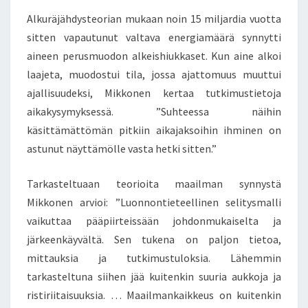
Alkuräjähdysteorian mukaan noin 15 miljardia vuotta
sitten vapautunut valtava energiamäärä synnytti
aineen perusmuodon alkeishiukkaset. Kun aine alkoi
laajeta, muodostui tila, jossa ajattomuus muuttui
ajallisuudeksi, Mikkonen kertaa tutkimustietoja
aikakysymyksessä. ”Suhteessa näihin
käsittämättömän pitkiin aikajaksoihin ihminen on
astunut näyttämölle vasta hetki sitten.”
Tarkasteltuaan teorioita maailman synnystä
Mikkonen arvioi: ”Luonnontieteellinen selitysmalli
vaikuttaa pääpiirteissään johdonmukaiselta ja
järkeenkäyvältä. Sen tukena on paljon tietoa,
mittauksia ja tutkimustuloksia. Lähemmin
tarkasteltuna siihen jää kuitenkin suuria aukkoja ja
ristiriitaisuuksia. … Maailmankaikkeus on kuitenkin