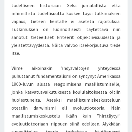
M
todelliseen historiaan. Sekä jumalallista että
A
inhimillistä todellisuutta koskee täysi tutkimuksen
A
I
vapaus, tieteen kentälle ei aseteta rajoituksia.
L
Tutkimuksen on luonnollisesti täytettävä niin
M
sanotut tieteelliset kriteerit objektiivisuudesta ja
A
yleistettävyydestä. Näitä valvoo itsekorjautuva tiede
A
A
itse.
J
A
Viime aikoinakin Yhdysvaltojen yhteydessä
S
puhuttanut fundamentalismi on syntynyt Amerikassa
S
1900-luvun alussa reagoimisena maallistumiselle,
A
,
jonka kasvatusvaikutuksesta koululaitoksessa oltiin
V
huolestuneita. Aseeksi maallistumiskeskusteluun
A
otettiin darwinismi eli evoluutioteoria. Näin
A
maallistumiskeskustelu ikään kuin ”hirttäytyi”
N
A
evoluutioteoriaan riippuen siinä edelleen. Älykkään
N
suunnittelun teoria tarkoittaa käytännössä