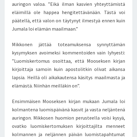
auringon valoa. ”Eikä ilman kasvien yhteyttämistä
eläimillä ole happea hengitettävänään. Tästä voi
päätellä, että valon on täytynyt ilmestyä ennen kuin
Jumala loi elämän maailmaan.”
Mikkonen jättää toteamuksensa synnyttämän
kysymyksen avoimeksi kommentoiden vain lyhyesti:
”Luomiskertomus osoittaa, että Mooseksen kirjan
kirjoittaja samoin kuin apostolitkin olivat aikansa
lapsia. Heillä oli aikakautensa käsitys maailmasta ja
elämästä. Niinhän meilläkin on”.
Ensimmäisen Mooseksen kirjan mukaan Jumala loi
kolmantena luomispäivänä kasvit ja vasta neljäntenä
auringon. Mikkosen huomion perusteella voisi kysyä,
ovatko luomiskertomuksen kirjoittajilta menneet
kolmannen ja neljännen päivän luomistapahtumat