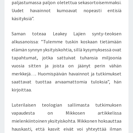
paljastumassa paljon oletettua sekasortoisemmaksi.
Uudet havainnot kumoavat nopeasti entisiä
käsityksiä”.
Saman toteaa Leakey Lajien synty-teoksen
alkusanoissa: ”Tulemme tuskin koskaan tietämään
elämän synnyn yksityiskohtia, sillä kysymyksessä ovat
tapahtumat, jotka sattuivat tuhansia miljoonia
vuosia sitten ja joista on jäänyt perin vähän
merkkejä…. Huomispäivän havainnot ja tutkimukset
saattavat tuottaa arvaamattomia tuloksia”, hän
kirjoittaa.
Luterilaisen teologian sallimasta tutkimuksen
vapaudesta on Mikkosen artikkelissa
mielenkiintoinen yksityiskohta. Mikkonen hoksauttaa
hauskasti, että kasvit eivät voi yhteyttää ilman