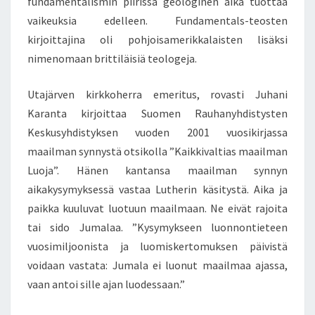
fundamentalismin piirissä geologinen aika tuottaa
vaikeuksia edelleen. Fundamentals-teosten
kirjoittajina oli pohjoisamerikkalaisten lisäksi
nimenomaan brittiläisiä teologeja.
Utajärven kirkkoherra emeritus, rovasti Juhani
Karanta kirjoittaa Suomen Rauhanyhdistysten
Keskusyhdistyksen vuoden 2001 vuosikirjassa
maailman synnystä otsikolla ”Kaikkivaltias maailman
Luoja”. Hänen kantansa maailman synnyn
aikakysymyksessä vastaa Lutherin käsitystä. Aika ja
paikka kuuluvat luotuun maailmaan. Ne eivät rajoita
tai sido Jumalaa. ”Kysymykseen luonnontieteen
vuosimiljoonista ja luomiskertomuksen päivistä
voidaan vastata: Jumala ei luonut maailmaa ajassa,
vaan antoi sille ajan luodessaan.”