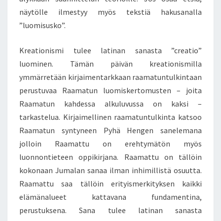
O
näytölle ilmestyy myös tekstiä hakusanalla
M
I
”luomisusko”.
S
K
Kreationismi tulee latinan sanasta ”creatio”
E
luominen. Tämän päivän kreationismilla
R
ymmärretään kirjaimentarkkaan raamatuntulkintaan
T
O
perustuvaa Raamatun luomiskertomusten – joita
M
Raamatun kahdessa alkuluvussa on kaksi –
U
tarkastelua. Kirjaimellinen raamatuntulkinta katsoo
S
Raamatun syntyneen Pyhä Hengen sanelemana
O
N
jolloin Raamattu on erehtymätön myös
M
luonnontieteen oppikirjana. Raamattu on tällöin
A
kokonaan Jumalan sanaa ilman inhimillistä osuutta.
A
Raamattu saa tällöin erityismerkityksen kaikki
I
elämänalueet kattavana fundamentina,
L
M
perustuksena. Sana tulee latinan sanasta
A