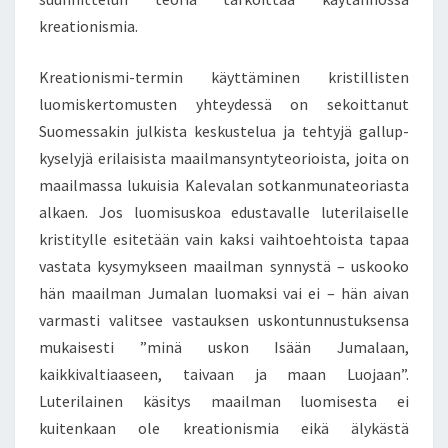
T
kreationismia.
O
I
Kreationismi-termin käyttäminen kristillisten
A
J
luomiskertomusten yhteydessä on sekoittanut
A
Suomessakin julkista keskustelua ja tehtyjä gallup-
N
kyselyjä erilaisista maailmansyntyteorioista, joita on
L
maailmassa lukuisia Kalevalan sotkanmunateoriasta
U
alkaen. Jos luomisuskoa edustavalle luterilaiselle
O
D
kristitylle esitetään vain kaksi vaihtoehtoista tapaa
E
vastata kysymykseen maailman synnystä – uskooko
S
hän maailman Jumalan luomaksi vai ei – hän aivan
S
varmasti valitsee vastauksen uskontunnustuksensa
A
A
mukaisesti ”minä uskon Isään Jumalaan,
N
kaikkivaltiaaseen, taivaan ja maan Luojaan”.
Luterilainen käsitys maailman luomisesta ei
kuitenkaan ole kreationismia eikä älykästä