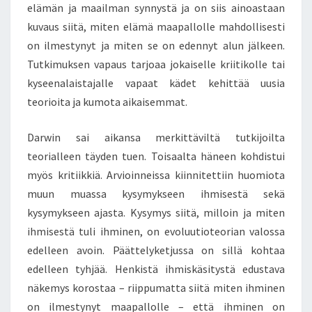
elämän ja maailman synnystä ja on siis ainoastaan
L
kuvaus siitä, miten elämä maapallolle mahdollisesti
E
M
on ilmestynyt ja miten se on edennyt alun jälkeen.
A
Tutkimuksen vapaus tarjoaa jokaiselle kriitikolle tai
A
kyseenalaistajalle vapaat kädet kehittää uusia
I
teorioita ja kumota aikaisemmat.
L
M
A
Darwin sai aikansa merkittäviltä tutkijoilta
N
teorialleen täyden tuen. Toisaalta häneen kohdistui
K
myös kritiikkiä. Arvioinneissa kiinnitettiin huomiota
A
muun muassa kysymykseen ihmisestä sekä
T
kysymykseen ajasta. Kysymys siitä, milloin ja miten
S
O
ihmisestä tuli ihminen, on evoluutioteorian valossa
M
edelleen avoin. Päättelyketjussa on sillä kohtaa
U
edelleen tyhjää. Henkistä ihmiskäsitystä edustava
S
näkemys korostaa – riippumatta siitä miten ihminen
E
I
on ilmestynyt maapallolle – että ihminen on