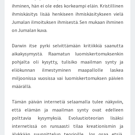
K
ihminen, hän ei ole edes korkeampi eläin. Kristillinen
Ä
ihmiskäsitys lisää henkiseen ihmiskäsitykseen vielä
U
Jumalan ilmoituksen ihmisestä. Sen mukaan ihminen
S
K
on Jumalan kuva.
O
N
Darwin itse pyrki selvittämään kritiikkiä saanutta
T
aikakysymystä. Raamatun luomiskertomuksenkin
O
pohjalta oli kysytty, tulisiko maailman synty ja
–
R
eliökunnan ilmestyminen maapallolle laskea
A
miljoonissa vuosissa vai luomiskertomuksen päivien
A
määrällä.
M
A
Tämän päivän internetiä selaamalla tulee näkyviin,
T
U
että elämän ja maailman synty ovat edelleen
N
polttavia kysymyksiä. Evoluutioteorian lisäksi
L
internetissä on runsaasti tilaa kreationismin ja
U
älykkään suunnittelun teorioille. Jos osaa etsiä,