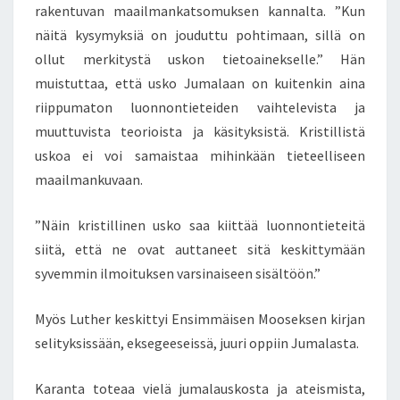
rakentuvan maailmankatsomuksen kannalta. ”Kun
näitä kysymyksiä on jouduttu pohtimaan, sillä on
ollut merkitystä uskon tietoainekselle.” Hän
muistuttaa, että usko Jumalaan on kuitenkin aina
riippumaton luonnontieteiden vaihtelevista ja
muuttuvista teorioista ja käsityksistä. Kristillistä
uskoa ei voi samaistaa mihinkään tieteelliseen
maailmankuvaan.
”Näin kristillinen usko saa kiittää luonnontieteitä
siitä, että ne ovat auttaneet sitä keskittymään
syvemmin ilmoituksen varsinaiseen sisältöön.”
Myös Luther keskittyi Ensimmäisen Mooseksen kirjan
selityksissään, eksegeeseissä, juuri oppiin Jumalasta.
Karanta toteaa vielä jumalauskosta ja ateismista,