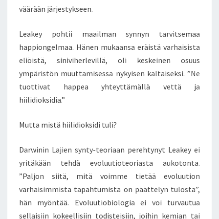
väärään järjestykseen.
Leakey pohtii maailman synnyn tarvitsemaa
happiongelmaa. Hänen mukaansa eräistä varhaisista
eliöistä, siniviherlevillä, oli keskeinen osuus
ympäristön muuttamisessa nykyisen kaltaiseksi. ”Ne
tuottivat happea yhteyttämällä vettä ja
hiilidioksidia.”
Mutta mistä hiilidioksidi tuli?
Darwinin Lajien synty-teoriaan perehtynyt Leakey ei
yritäkään tehdä evoluutioteoriasta aukotonta.
”Paljon siitä, mitä voimme tietää evoluution
varhaisimmista tapahtumista on päättelyn tulosta”,
hän myöntää. Evoluutiobiologia ei voi turvautua
sellaisiin kokeellisiin todisteisiin, joihin kemian tai