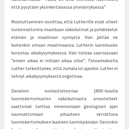
että pysytään yksinkertaisessa ymmärryksessä.”
Muistuttaminen osoittaa, että Lutherille eivät olleet
tuntemattomia muutkaan näkökulmat ja pohdiskelut
elämän ja maailman synnystä. Hän jättää ne
kuitenkin omaan maailmaansa. Lutherin luomisusko
korostuu aikakysymyksessä. Hän toteaa saarnassaan
”ennen aikaa ei mitään aikaa ollut”. Toteamuksella
Luther tarkoittanee, että Jumala loi ajankin. Luther ei
tehnyt aikakysymyksestä ongelmaa.
Darwinin evoluutioteoriaa 1800-luvulla
luomiskertomusten näkökulmasta arvostelleet
saattoivat tarttua nimenomaan geologisen ajan
suunnattomaan pituuteen verrattuna
luomiskertomuksen kuuteen luomispäivään. Varsinkin