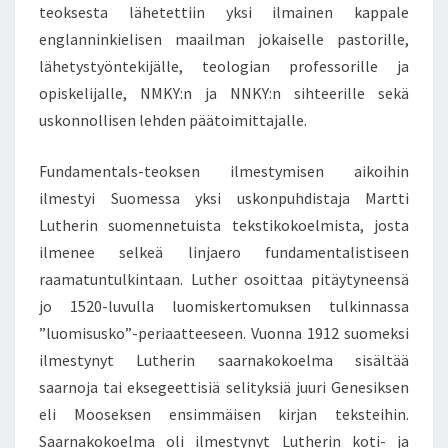
teoksesta lähetettiin yksi ilmainen kappale
englanninkielisen maailman jokaiselle pastorille,
lähetystyöntekijälle, teologian professorille ja
opiskelijalle, NMKY:n ja NNKY:n sihteerille sekä
uskonnollisen lehden päätoimittajalle.
Fundamentals-teoksen ilmestymisen aikoihin
ilmestyi Suomessa yksi uskonpuhdistaja Martti
Lutherin suomennetuista tekstikokoelmista, josta
ilmenee selkeä linjaero fundamentalistiseen
raamatuntulkintaan. Luther osoittaa pitäytyneensä
jo 1520-luvulla luomiskertomuksen tulkinnassa
”luomisusko”-periaatteeseen. Vuonna 1912 suomeksi
ilmestynyt Lutherin saarnakokoelma sisältää
saarnoja tai eksegeettisiä selityksiä juuri Genesiksen
eli Mooseksen ensimmäisen kirjan teksteihin.
Saarnakokoelma oli ilmestynyt Lutherin koti- ja