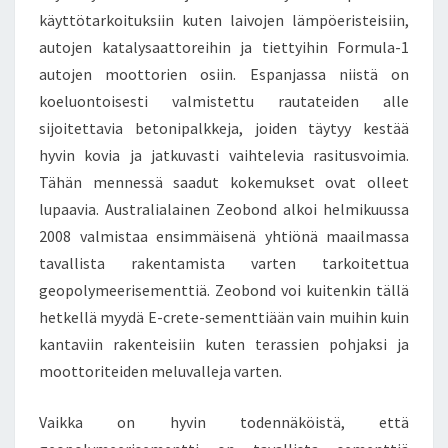
käyttötarkoituksiin kuten laivojen lämpöeristeisiin,
autojen katalysaattoreihin ja tiettyihin Formula-1
autojen moottorien osiin. Espanjassa niistä on
koeluontoisesti valmistettu rautateiden alle
sijoitettavia betonipalkkeja, joiden täytyy kestää
hyvin kovia ja jatkuvasti vaihtelevia rasitusvoimia.
Tähän mennessä saadut kokemukset ovat olleet
lupaavia. Australialainen Zeobond alkoi helmikuussa
2008 valmistaa ensimmäisenä yhtiönä maailmassa
tavallista rakentamista varten tarkoitettua
geopolymeerisementtiä. Zeobond voi kuitenkin tällä
hetkellä myydä E-crete-sementtiään vain muihin kuin
kantaviin rakenteisiin kuten terassien pohjaksi ja
moottoriteiden meluvalleja varten.
Vaikka on hyvin todennäköistä, että