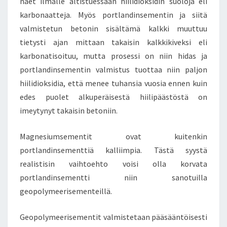
näet ilmalle altistuessaan hiilidioksidin suoloja eli
A
karbonaatteja. Myös portlandinsementin ja siitä
S
I
valmistetun betonin sisältämä kalkki muuttuu
T
tietysti ajan mittaan takaisin kalkkikiveksi eli
T
karbonatisoituu, mutta prosessi on niin hidas ja
E
portlandinsementin valmistus tuottaa niin paljon
N
hiilidioksidia, että menee tuhansia vuosia ennen kuin
K
I
edes puolet alkuperäisestä hiilipäästöstä on
N
imeytynyt takaisin betoniin.
T
O
Magnesiumsementit ovat kuitenkin
T
portlandinsementtiä kalliimpia. Tästä syystä
E
U
realistisin vaihtoehto voisi olla korvata
T
portlandinsementti niin sanotuilla
U
geopolymeerisementeillä.
A
E
Geopolymeerisementit valmistetaan pääsääntöisesti
K