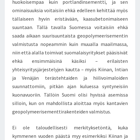
huokoisempaa kuin portlandinsementti, ja sen
ominaisuuksia voitaisiin ehkä edelleen kehittää myös
tällaiseen hyvin eristävään, kaasubetonimaiseen
suuntaan. Tällä tavalla Suomessa voitaisiin ehkä
saada aikaan suurisuuntaista geopolymeerisementin
valmistusta nopeammin kuin muualla maailmassa,
niin että alalla toimivat suomalaisyritykset pääsisivät
ehkä ensimmäisinä käsiksi – erilaisten
yhteisyritysjärjestelyjen kautta – myös Kiinan, Intian
ja Venäjän terästehtaiden ja hiilivoimaloiden
suunnattomiin, pitkän ajan kuluessa syntyneisiin
kuonavuoriin. Tällöin Suomi olisi hyvissä asemissa
silloin, kun on mahdollista aloittaa myös kantavien
geopolymeerisementtirakenteiden valmistus.
Ei ole taloudellisesti merkityksetöntä, kuka
kymmenen vuoden päästä myy esimerkiksi Kiinan ja