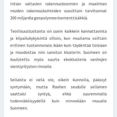
Intian valtavien rakennusboomien ja maailman
muiden rakennuskohteiden vuosittain tarvitsemat
200 miljardia geopolymeerisementtisäkkiä.
Teollisuustuotanto on usein kaikkein kannattavinta
ja kilpailukykyisintä silloin, kun muutama osittain
erillinen tuotannonala ikään kuin täydentää toisiaan
ja muodostaa niin sanotun klusterin. Suomeen on
kuulutettu myös suurta ekoklusteria vanhojen
vientiyritysten rinnalle.
Sellaista ei vielä ole, oikein kunnolla, päässyt
syntymään, mutta Raahen seudulle sellainen
saattaisi syntyä, ehkä suuremmalla
todennäköisyydellä kuin minnekään muualle
Suomeen.