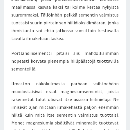
I
maailmassa kasvaa kaksi tai kolme kertaa nykyistä
V
suuremmaksi. Tällöinhän pelkkä sementin valmistus
O
tuottaisi suurin piirtein sen hiilidioksidimäärän, jonka
I
ihmiskunta voi ehkä jatkossa vuosittain kestävällä
M
A
tavalla ilmakehään laskea.
L
A
Portlandinsementti pitäisi siis mahdollisimman
N
nopeasti korvata pienempiä hiilipäästöjä tuottavilla
V
sementeillä.
A
I
H
Ilmaston näkökulmasta parhaan vaihtoehdon
T
muodostaisivat eräät magnesiumsementit, joista
O
rakennetut talot olisivat itse asiassa hiilinieluja. Ne
E
imisivät ajan mittaan ilmakehästä paljon enemmän
H
T
hiiltä kuin mitä itse sementin valmistus tuottaisi.
O
Monet magnesiumia sisältävät mineraalit tuottavat
N