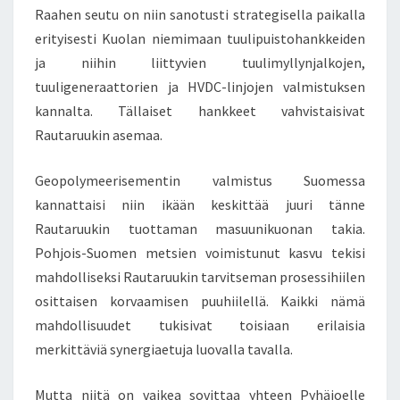
Raahen seutu on niin sanotusti strategisella paikalla
erityisesti Kuolan niemimaan tuulipuistohankkeiden
ja niihin liittyvien tuulimyllynjalkojen,
tuuligeneraattorien ja HVDC-linjojen valmistuksen
kannalta. Tällaiset hankkeet vahvistaisivat
Rautaruukin asemaa.
Geopolymeerisementin valmistus Suomessa
kannattaisi niin ikään keskittää juuri tänne
Rautaruukin tuottaman masuunikuonan takia.
Pohjois-Suomen metsien voimistunut kasvu tekisi
mahdolliseksi Rautaruukin tarvitseman prosessihiilen
osittaisen korvaamisen puuhiilellä. Kaikki nämä
mahdollisuudet tukisivat toisiaan erilaisia
merkittäviä synergiaetuja luovalla tavalla.
Mutta niitä on vaikea sovittaa yhteen Pyhäjoelle