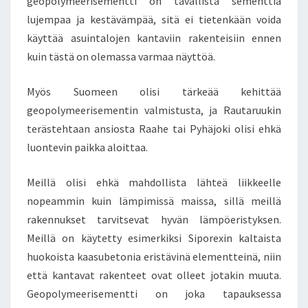
geopolymeerisementti on tavallista sementtiä
lujempaa ja kestävämpää, sitä ei tietenkään voida
käyttää asuintalojen kantaviin rakenteisiin ennen
kuin tästä on olemassa varmaa näyttöä.
Myös Suomeen olisi tärkeää kehittää
geopolymeerisementin valmistusta, ja Rautaruukin
terästehtaan ansiosta Raahe tai Pyhäjoki olisi ehkä
luontevin paikka aloittaa.
Meillä olisi ehkä mahdollista lähteä liikkeelle
nopeammin kuin lämpimissä maissa, sillä meillä
rakennukset tarvitsevat hyvän lämpöeristyksen.
Meillä on käytetty esimerkiksi Siporexin kaltaista
huokoista kaasubetonia eristävinä elementteinä, niin
että kantavat rakenteet ovat olleet jotakin muuta.
Geopolymeerisementti on joka tapauksessa