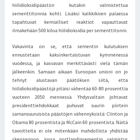
I
hiilidioksidipäästön kutakin valmistettua
K
sementtitonnia kohti. Lisäksi kalkkikiven palaessa
O
tapahtuvat kemialliset reaktiot vapauttavat
R
A
ilmakehään 500 kiloa hiilidioksidia per sementtitonni.
A
H
Vakavinta on se, että sementin kulutuksen
E
ennustetaan kaksinkertaistuvan kymmenessä
N
vuodessa, ja kasvavan merkittävästi vielä tämän
A
L
jälkeenkin. Samaan aikaan Euroopan unioni on jo
U
tehnyt alustavan päätöksen siitä, että
E
hiilidioksidipäästöjä pitäisi vähentää 60-80 prosenttia
E
vuoteen 2050 mennessä. Yhdysvaltain johtavat
L
L
presidenttiehdokkaat puhuvat suurin piirtein
A
samansuuruisista päästöjen vähennyksistä: Clinton ja
A
Obama 80 prosentista ja McCain 60 prosentista. Näitä
T
tavoitteita ei ole mitenkään mahdollista yhdistää
O
skenaarioon, jossa portlandinsementin valmistus
M