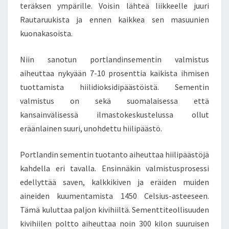
teräksen ympärille. Voisin lähteä liikkeelle juuri
M
A
Rautaruukista ja ennen kaikkea sen masuunien
H
kuonakasoista.
D
O
Niin sanotun portlandinsementin valmistus
L
aiheuttaa nykyään 7-10 prosenttia kaikista ihmisen
L
I
tuottamista hiilidioksidipäästöistä. Sementin
S
valmistus on sekä suomalaisessa että
U
kansainvälisessä ilmastokeskustelussa ollut
U
eräänlainen suuri, unohdettu hiilipäästö.
K
S
I
Portlandin sementin tuotanto aiheuttaa hiilipäästöjä
A
kahdella eri tavalla. Ensinnäkin valmistusprosessi
.
edellyttää saven, kalkkikiven ja eräiden muiden
V
aineiden kuumentamista 1450 Celsius-asteeseen.
O
I
Tämä kuluttaa paljon kivihiiltä. Sementtiteollisuuden
S
kivihiilen poltto aiheuttaa noin 300 kilon suuruisen