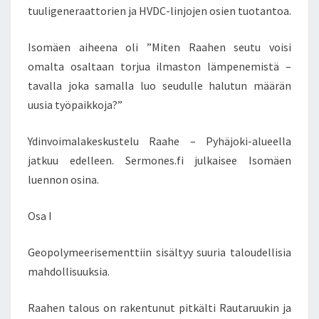
tuuligeneraattorien ja HVDC-linjojen osien tuotantoa.
Y
S
U
Isomäen aiheena oli ”Miten Raahen seutu voisi
U
omalta osaltaan torjua ilmaston lämpenemistä –
R
tavalla joka samalla luo seudulle halutun määrän
I
uusia työpaikkoja?”
A
T
A
Ydinvoimalakeskustelu Raahe – Pyhäjoki-alueella
L
jatkuu edelleen. Sermones.fi julkaisee Isomäen
O
luennon osina.
U
D
Osa I
E
L
L
Geopolymeerisementtiin sisältyy suuria taloudellisia
I
mahdollisuuksia.
S
I
Raahen talous on rakentunut pitkälti Rautaruukin ja
A