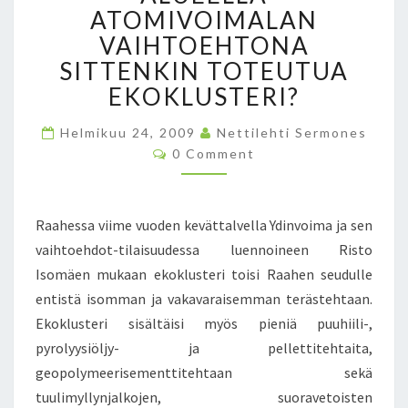
E
ATOMIVOIMALAN
E
VAIHTOEHTONA
R
SITTENKIN TOTEUTUA
I
S
EKOKLUSTERI?
E
M
Helmikuu 24, 2009
Nettilehti Sermones
E
C
0 Comment
O
N
M
T
M
E
T
N
Raahessa viime vuoden kevättalvella Ydinvoima ja sen
I
T
S
I
vaihtoehdot-tilaisuudessa luennoineen Risto
N
Isomäen mukaan ekoklusteri toisi Raahen seudulle
S
entistä isomman ja vakavaraisemman terästehtaan.
I
Ekoklusteri sisältäisi myös pieniä puuhiili-,
S
Ä
pyrolyysiöljy- ja pellettitehtaita,
L
geopolymeerisementtitehtaan sekä
T
tuulimyllynjalkojen, suoravetoisten
Y