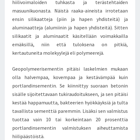
O
hiilivoimaloiden tuhkasta ja terästehtaiden
K
masuunikuonasta. Näistä raaka-aineista irrotetaan
L
ensin silikaatteja (piin ja hapen yhdisteitä) ja
U
aluminaatteja (alumiinin ja hapen yhdisteitä). Sitten
S
T
silikaatit ja aluminaatit käsitellään voimakkailla
E
emäksillä, niin että tuloksena on pitkiä,
R
kertautuneita molekyylejä eli polymeerejä.
I
?
Geopolymeerisementin pitäisi laskelmien mukaan
olla halvempaa, kovempaa ja kestävämpää kuin
portlandinsementin. Se kiinnittyy suoraan betonin
sisälle sijoitettavaan tukiraudoitukseen, ja sen pitäisi
kestää happamuutta, bakteerien hyökkäyksiä ja tulta
tavallista sementtiä paremmin. Lisäksi sen valmistus
tuottaa vain 10 tai korkeintaan 20 prosenttia
portlandinsementin valmistuksen aiheuttamista
hiilipäästöistä.