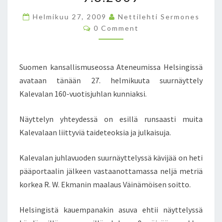
S
E
Helmikuu 27, 2009
Nettilehti Sermones
N
C
0 Comment
O
S
M
O
M
E
I
N
Suomen kansallismuseossa Ateneumissa Helsingissä
T
T
S
T
avataan tänään 27. helmikuuta suurnäyttely
O
Kalevalan 160-vuotisjuhlan kunniaksi.
!
K
Näyttelyn yhteydessä on esillä runsaasti muita
A
Kalevalaan liittyviä taideteoksia ja julkaisuja.
L
E
V
Kalevalan juhlavuoden suurnäyttelyssä kävijää on heti
A
pääportaalin jälkeen vastaanottamassa neljä metriä
L
korkea R. W. Ekmanin maalaus Väinämöisen soitto.
A
N
Helsingistä kauempanakin asuva ehtii näyttelyssä
1
6