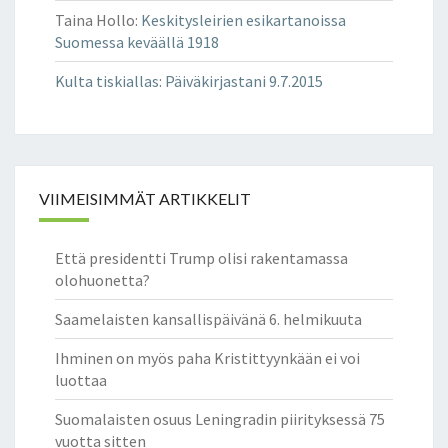
Taina Hollo
:
Keskitysleirien esikartanoissa
Suomessa keväällä 1918
Kulta tiskiallas
:
Päiväkirjastani 9.7.2015
VIIMEISIMMÄT ARTIKKELIT
Että presidentti Trump olisi rakentamassa
olohuonetta?
Saamelaisten kansallispäivänä 6. helmikuuta
Ihminen on myös paha Kristittyynkään ei voi
luottaa
Suomalaisten osuus Leningradin piirityksessä 75
vuotta sitten