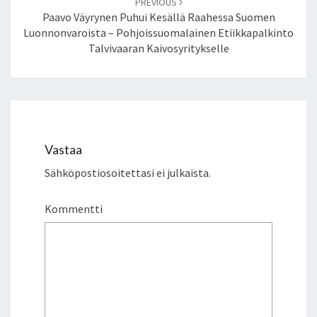
PREVIOUS
Y
Paavo Väyrynen Puhui Kesällä Raahessa Suomen
T
Luonnonvaroista – Pohjoissuomalainen Etiikkapalkinto
T
Talvivaaran Kaivosyritykselle
E
L
Y
A
T
E
Vastaa
N
E
Sähköpostiosoitettasi ei julkaista.
U
M
Kommentti
I
S
S
A
2
7
.