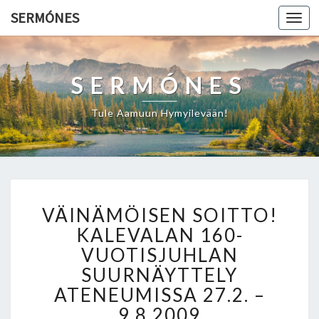
SERMÓNES
Togg
navi
SERMÓNES
Tule Aamuun Hymyilevään!
V
VÄINÄMÖISEN SOITTO!
Ä
I
KALEVALAN 160-
N
VUOTISJUHLAN
Ä
SUURNÄYTTELY
M
ATENEUMISSA 27.2. –
Ö
I
9.8.2009