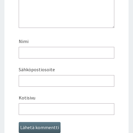
2
.
–
9
.
8
.
Nimi
2
0
0
9
Sähköpostiosoite
Kotisivu