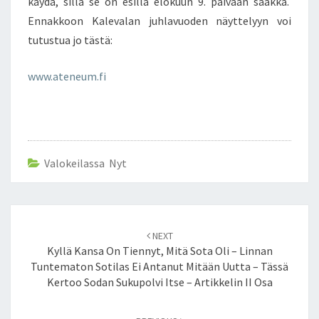
käydä, sillä se on esillä elokuun 9. päivään saakka.
0
Ennakkoon Kalevalan juhlavuoden näyttelyyn voi
-
tutustua jo tästä:
V
U
www.ateneum.fi
O
T
I
S
J
U
Valokeilassa Nyt
H
L
A
N
Post
S
NEXT
navigation
U
Kyllä Kansa On Tiennyt, Mitä Sota Oli – Linnan
U
Tuntematon Sotilas Ei Antanut Mitään Uutta – Tässä
R
Kertoo Sodan Sukupolvi Itse – Artikkelin II Osa
N
Ä