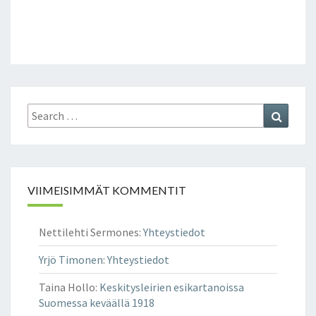
Search
Search
for:
VIIMEISIMMÄT KOMMENTIT
Nettilehti Sermones
:
Yhteystiedot
Yrjö Timonen
:
Yhteystiedot
Taina Hollo
:
Keskitysleirien esikartanoissa
Suomessa keväällä 1918