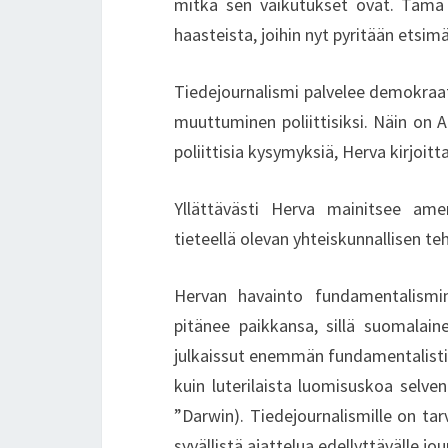
mitkä sen vaikutukset ovat. Tämä o
haasteista, joihin nyt pyritään etsimä
Tiedejournalismi palvelee demokraat
muuttuminen poliittisiksi. Näin on 
poliittisia kysymyksiä, Herva kirjoitt
Yllättävästi Herva mainitsee am
tieteellä olevan yhteiskunnallisen t
Hervan havainto fundamentalismin
pitänee paikkansa, sillä suomalai
julkaissut enemmän fundamentalistis
kuin luterilaista luomisuskoa selven
”Darwin). Tiedejournalismille on t
syvällistä ajattelua edellyttävälle jo