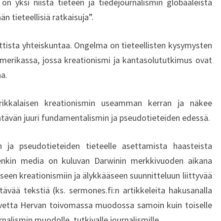
n yksi niistä tieteen ja tiedejournalismin globaaleista
I
än tieteellisiä ratkaisuja”.
A
–
S
tista yhteiskuntaa. Ongelma on tieteellisten kysymysten
I
Amerikassa, jossa kreationismi ja kantasolututkimus ovat
T
aa.
Ä
E
erikkalaisen kreationismin useamman kerran ja näkee
I
O
ehtävän juuri fundamentalismin ja pseudotieteiden edessä.
L
E
 ja pseudotieteiden tieteelle asettamista haasteista
I
nenkin media on kuluvan Darwinin merkkivuoden aikana
L
een kreationismiin ja älykkääseen suunnitteluun liittyvää
M
tävää tekstiä (ks. sermones.fi:n artikkeleita hakusanalla
A
N
arvetta Hervan toivomassa muodossa samoin kuin toiselle
S
urnalismin muodolle, tutkivalle journalismille.