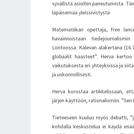
syvällistä asioihin paneutumista. Tä
läpäisemää yleissivistystä
Matematiikan opettaja, free lanc
havainnoistaan tiedejournalism
Lontoossa. Kalevan alakertana (16.7
globaalit haasteet”. Herva kertoo
vaikutuksesta eri yhteyksissä ja siitä
ja uskonnollisesti.
Herva korostaa artikkelissaan, et
järjen käyttöön, rationalismiin. ”Sen 
Tieteeseen kuuluu myös debatti, ”
kohdalla keskustelua ei käydä enää 