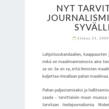
NYT TARVIT
JOURNALISMIA
SYVÄLL
Elokuu 21, 200
Lahjoitusskandaalien, kaappausten
mikä on maailmanmenosta aina tied
se on. Se on se, että ihmisten maailm
kuljettaa rinnallaan pahan maailmaa.
Pahan paljastamiseksi ja hallitsemi
saada – tarvittaisiin muun muassa sy
tarvitaan tiedejournalismia. Mole