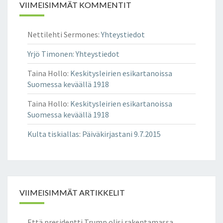
I
VIIMEISIMMÄT KOMMENTIT
E
T
E
T
N
Nettilehti Sermones
:
Yhteystiedot
A
–
A
M
Yrjö Timonen
:
Yhteystiedot
–
U
W
U
Taina Hollo
:
Keskitysleirien esikartanoissa
W
T
Suomessa keväällä 1918
W
E
.
Taina Hollo
:
Keskitysleirien esikartanoissa
N
N
Suomessa keväällä 1918
R
A
A
Kulta tiskiallas
:
Päiväkirjastani 9.7.2015
S
A
A
H
.
E
G
N
O
H
V
Ä
VIIMEISIMMÄT ARTIKKELIT
/
R
N
K
Että presidentti Trump olisi rakentamassa