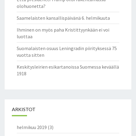
T
Ä
olohuonetta?
V
T
O
Saamelaisten kansallispäivänä 6. helmikuuta
R
I
Ihminen on myös paha Kristittyynkään ei voi
N
luottaa
P
U
Suomalaisten osuus Leningradin piirityksessä 75
I
vuotta sitten
S
Keskitysleirien esikartanoissa Suomessa keväällä
T
1918
O
N
K
A
H
V
ARKISTOT
I
L
helmikuu 2019
(3)
A
N