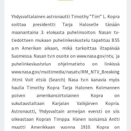
E
T
N
A
T
Yhdysvaltalainen astronautti Timothy ”Tim” L. Kopra
S
R
soittaa presidentti Tarja Haloselle tänään
J
A
maanantaina 3. elokuuta puhelinsoiton. Nasan tv-
H
tiedotteen mukaan puhelinkeskustelu tapahtuu 8.55
A
a.m Amerikan aikaan, mikä tarkoittaa iltapäivää
L
Suomessa. Nasan tv:n osoite on www.nasa.gov/ntv, ja
O
N
puhelinkeskustelun ohjelmatieto on linkissä
E
www.nasa.gov/multimedia/nasatv/MM_NTV_Breaking
N
.html Voit etsiä (Search) Nasa tv:n kanavia myös
S
haulla Timothy Kopra Tarja Halonen. Kolmannen
A
polven amerikansiirtolainen Kopra on
A
T
sukutaustaltaan Karjalan Valkjärven Kopria.
Ä
Astronautti, Yhdysvaltain armeijan eversti on siis
N
oikeastaan Kopran Timppa. Hänen isoisänsä Antti
Ä
muutti Amerikkaan vuonna 1910. Kopra on
Ä