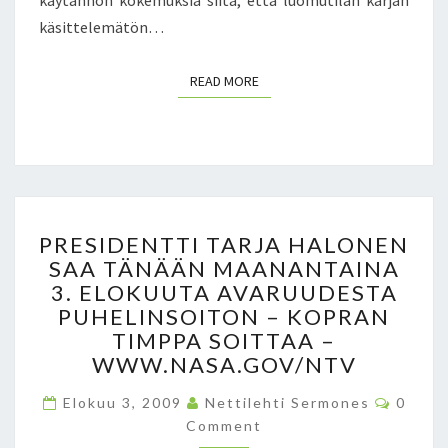
käytännön kokemuksia siitä, että luomutilan karjan
I
käsittelemätön…
V
?
READ MORE
READ MORE
P
PRESIDENTTI TARJA HALONEN
R
SAA TÄNÄÄN MAANANTAINA
E
3. ELOKUUTA AVARUUDESTA
S
I
PUHELINSOITON – KOPRAN
D
TIMPPA SOITTAA –
E
WWW.NASA.GOV/NTV
N
T
C
Elokuu 3, 2009
Nettilehti Sermones
0
O
T
Comment
M
I
M