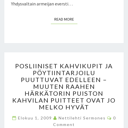
N
Yhdysvaltain armeijan eversti…
M
A
READ MORE
READ MORE
A
N
A
N
T
A
I
P
POSLIINISET KAHVIKUPIT JA
N
O
PÖYTIINTARJOILU
A
S
3
PUUTTUVAT EDELLEEN –
L
.
I
MUUTEN RAAHEN
E
I
HÄRKÄTORIN PUISTON
L
N
KAHVILAN PUITTEET OVAT JO
O
I
MELKO HYVÄT
K
S
U
E
C
Elokuu 1, 2009
Nettilehti Sermones
0
O
U
T
Comment
M