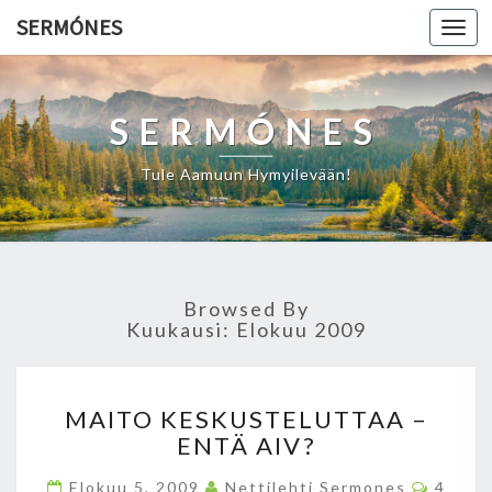
SERMÓNES
Togg
navi
SERMÓNES
Tule Aamuun Hymyilevään!
Browsed By
Kuukausi: Elokuu 2009
M
MAITO KESKUSTELUTTAA –
A
ENTÄ AIV?
I
T
C
Elokuu 5, 2009
Nettilehti Sermones
4