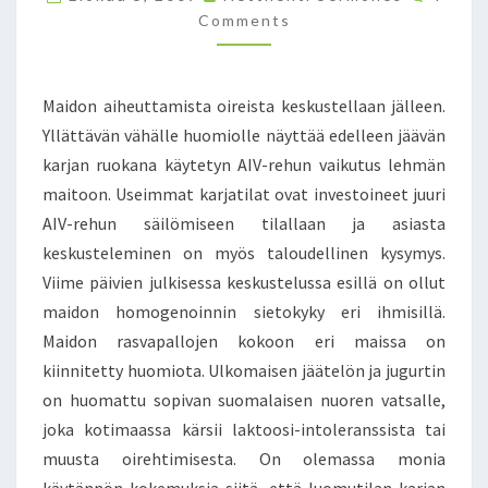
O
O
Comments
K
M
M
E
E
S
N
T
K
Maidon aiheuttamista oireista keskustellaan jälleen.
S
U
Yllättävän vähälle huomiolle näyttää edelleen jäävän
S
karjan ruokana käytetyn AIV-rehun vaikutus lehmän
T
E
maitoon. Useimmat karjatilat ovat investoineet juuri
L
AIV-rehun säilömiseen tilallaan ja asiasta
U
keskusteleminen on myös taloudellinen kysymys.
T
Viime päivien julkisessa keskustelussa esillä on ollut
T
maidon homogenoinnin sietokyky eri ihmisillä.
A
A
Maidon rasvapallojen kokoon eri maissa on
–
kiinnitetty huomiota. Ulkomaisen jäätelön ja jugurtin
E
on huomattu sopivan suomalaisen nuoren vatsalle,
N
joka kotimaassa kärsii laktoosi-intoleranssista tai
T
Ä
muusta oirehtimisesta. On olemassa monia
A