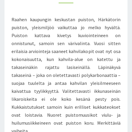
T
K
M
E
A
A
N
A
H
T
Raahen kaupungin keskustan puiston, Härkätorin
S
V
V
A
I
puiston, yleismiljöö vaikuttaa jo melko hyvältä.
R
K
Puiston kattava kivetys kuviointeineen on
U
U
onnistunut, samoin sen värivalinta. Vuosi sitten
U
P
erilaisia arviointeja saaneet kahvilakopit ovat nyt osa
D
I
E
kokonaisuutta, kun kahvila-alue on katettu ja
T
S
J
takaseinäkin rajattu lasiseinällä. Läpinäkyvä
T
A
takaseinä – joka on oletettavasti polykarbonaattia –
A
P
suojaa tuulelta ja antaa kahvilan yleisilmeeseen
P
Ö
kaivattua tyylikkyyttä. Valitettavasti ikkunaseinän
U
Y
H
T
likaroiskeita ei ole koko kesänä pesty pois.
E
I
Kukkaistutukset samoin kuin erilliset kukkateokset
L
I
ovat loistavia. Nuoret puistomuusikot viulu- ja
I
N
huilumusiikkeineen ovat puiston koru. Merkittäviä
N
T
S
vaiheita…
A