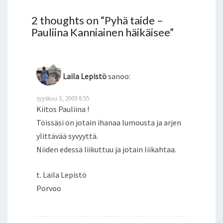
2 thoughts on “
Pyhä taide –
Pauliina Kanniainen häikäisee
”
Laila Lepistö
sanoo:
syyskuu 3, 2009 8:55
Kiitos Pauliina !
Töissäsi on jotain ihanaa lumousta ja arjen
ylittävää syvyyttä.
Niiden edessä liikuttuu ja jotain liikahtaa.
t. Laila Lepistö
Porvoo