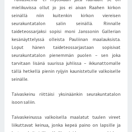
Ä
mielikuvissa ollut jo jos ei aivan Raahen kirkon
I
seinällä niin kuitenkin kirkon viereisen
K
seurakuntatalon salin seinällä. Rinnalle
Ä
taideteossarjaksi sopisi moni Janssonin Gallerian
I
S
kesänäyttelyssä olleista Pauliinan maalauksista.
E
Loput hänen taideteossarjastaan sopisivat
E
seurakuntatalon pienemmän puolen – sen joka
tarvitaan lisänä suurissa juhlissa – ikkunattomalle
tällä hetkellä pienin ryijyin kaunistetulle valkoiselle
seinälle.
Taivaskeinu riittäisi yksinäänkin seurakuntatalon
isoon saliin.
Taivaskeinussa valkoisella maalatut tuulen vireet
liikuttavat keinua, jonka kepeä paino on lapsille ja