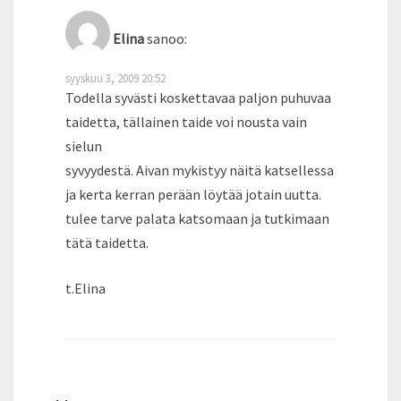
Elina
sanoo:
syyskuu 3, 2009 20:52
Todella syvästi koskettavaa paljon puhuvaa
taidetta, tällainen taide voi nousta vain
sielun
syvyydestä. Aivan mykistyy näitä katsellessa
ja kerta kerran perään löytää jotain uutta.
tulee tarve palata katsomaan ja tutkimaan
tätä taidetta.
t.Elina