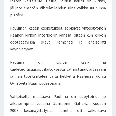
lasten kaltaisille. Heille, joiden nauru on kirkas,
jäljittelemätön. Vihreät lehdet siinä vaikka suuhunsa
pistäisi.
Pauliinan käden kosketukset sopisivat yhteistyöhön
Raahen kirkon interiöörin kanssa sitten kun kirkon
odotettavissa oleva remontti ja entisöinti
käynnistyvät.
Pauliina on Oulun käsi- ja
taideteollisuusoppilaitoksesta valmistunut artesaani
ja hän työskentelee tällä hetkellä Raahessa Korsu
Oy:n ovitehtaan puuseppänä.
Valkoisella maalaava Pauliina on debytoinut jo
aikaisempina vuosina. Janssonin Gallerian vuoden
2007 kesänäyttelyssä hänellä oli vaikuttava