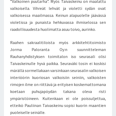
”Valkoinen puutarha”. Myös Taivaskeinu on maalattu
valkoisella. Vihreät lehvät ja violetti sydän ovat
valkoisessa maailmassa. Keinun alapuolelle jäävässä
violetissa ja punaista hehkuvassa ihmiselossa sen
raadollisuudesta huolimatta asuu toivo, aurinko.
Raahen sakraalitiloista myös arkkitehtitoimisto
Jorma Paloranta Oy:n suunnitteleman
Rauhanyhdistyksen toimitalon iso seurasali olisi
Taivaskeinulle hyvä paikka. Seuraväki tosin ei koskisi
märällä sormellakaan varsinkaan seurasalin valkoisen
interiöörin kuoriosan valkoisiin seiniin, valkoisten
rimojen ilme on riittävä ja erityisen koskemattomana
koetaan puhujapöydän takana oleva risti
ympäristöineen. Kuitenkaan ei ole poissuljettua,
etteikö Pauliinan Taivaskeinu sopisi kuorin maantien
puoleiselle seinälle.