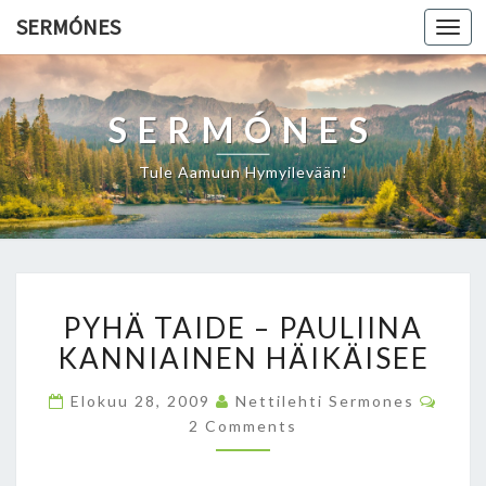
SERMÓNES
Togg
navi
SERMÓNES
Tule Aamuun Hymyilevään!
P
PYHÄ TAIDE – PAULIINA
Y
H
KANNIAINEN HÄIKÄISEE
Ä
T
C
Elokuu 28, 2009
Nettilehti Sermones
O
A
2 Comments
M
I
M
E
D
N