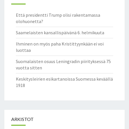
Että presidentti Trump olisi rakentamassa
olohuonetta?
Saamelaisten kansallispäivänä 6. helmikuuta
Ihminen on myös paha Kristittyynkään ei voi
luottaa
Suomalaisten osuus Leningradin piirityksessä 75
vuotta sitten
Keskitysleirien esikartanoissa Suomessa keväällä
1918
ARKISTOT