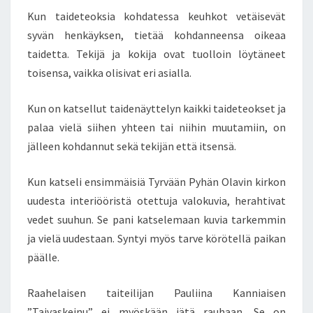
E
T
Kun taideteoksia kohdatessa keuhkot vetäisevät
S
–
syvän henkäyksen, tietää kohdanneensa oikeaa
P
A
taidetta. Tekijä ja kokija ovat tuolloin löytäneet
U
toisensa, vaikka olisivat eri asialla.
L
I
Kun on katsellut taidenäyttelyn kaikki taideteokset ja
I
palaa vielä siihen yhteen tai niihin muutamiin, on
N
A
jälleen kohdannut sekä tekijän että itsensä.
K
A
Kun katseli ensimmäisiä Tyrvään Pyhän Olavin kirkon
N
uudesta interiööristä otettuja valokuvia, herahtivat
N
vedet suuhun. Se pani katselemaan kuvia tarkemmin
I
A
ja vielä uudestaan. Syntyi myös tarve körötellä paikan
I
päälle.
N
E
Raahelaisen taiteilijan Pauliina Kanniaisen
N
”Taivaskeinu” ei myöskään jätä rauhaan. Se on
H