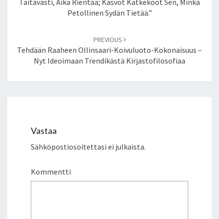
Taitavasti, Aika Rientää; Kasvot Kätkekööt Sen, Minkä
Petollinen Sydän Tietää.”
PREVIOUS
Tehdään Raaheen Ollinsaari-Koivuluoto-Kokonaisuus –
Nyt Ideoimaan Trendikästä Kirjastofilosofiaa
Vastaa
Sähköpostiosoitettasi ei julkaista.
Kommentti