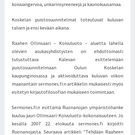
T
koivuangervoa, unkarinsyreeneejä ja kaunokuusamaa.
A
V
Koskelan puistosuunnitelmat toteutuvat kuluvan
A
talven ja ensi kevään aikana.
A
I
Raahen Ollinsaari – Koivuluoto – aluetta lähellä
K
U
olevien asukasyhdistysten on ehdottomasti
I
tutustuttava Kalevan esittelemään
S
puistosuunnitelmaan Oulun Koskelan
K
kaupunginosassa ja aktivoiduttava kuluvan viikon
U
N
maanantain sermones.fi:n artikkelin mukaisesti myös
T
esitetyn kirjastofilosofian mukaiseen toimintaan.
O
I
Sermones.fi:n esittämä Ruonanojan ympäristöhanke
L
kuuluu juuri Ollinsaari-Koivuluoto-kokonaisuuteen. Jo
I
J
kesällä 2007 22. elokuuta sermones.fi kirjoitti
A
Ruonanojasta. Seuraava artikkeli ”Tehdään Raaheen