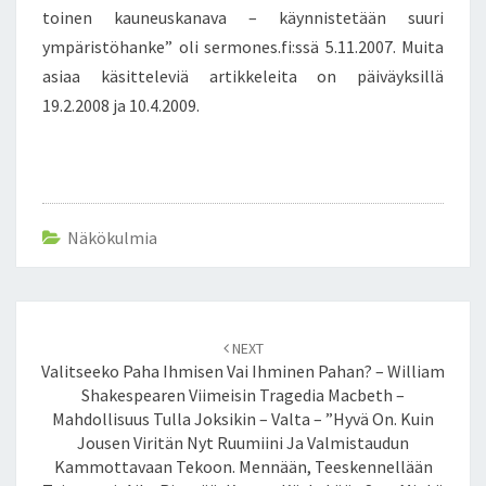
T
toinen kauneuskanava – käynnistetään suuri
H
ympäristöhanke” oli sermones.fi:ssä 5.11.2007. Muita
U
asiaa käsitteleviä artikkeleita on päiväyksillä
O
M
19.2.2008 ja 10.4.2009.
I
O
O
N
V
Näkökulmia
I
E
L
Ä
Post
E
NEXT
navigation
N
Valitseeko Paha Ihmisen Vai Ihminen Pahan? – William
E
Shakespearen Viimeisin Tragedia Macbeth –
M
Mahdollisuus Tulla Joksikin – Valta – ”Hyvä On. Kuin
M
Jousen Viritän Nyt Ruumiini Ja Valmistaudun
Ä
Kammottavaan Tekoon. Mennään, Teeskennellään
N