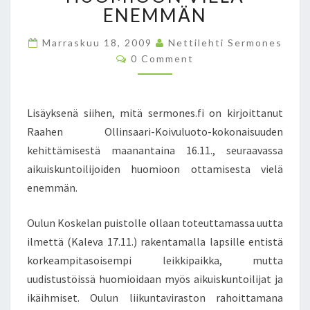
L
ENEMMÄN
I
N
Marraskuu 18, 2009
Nettilehti Sermones
S
C
0 Comment
A
O
M
A
M
R
E
N
I
Lisäyksenä siihen, mitä sermones.fi on kirjoittanut
T
-
S
Raahen Ollinsaari-Koivuluoto-kokonaisuuden
K
kehittämisestä maanantaina 16.11., seuraavassa
O
aikuiskuntoilijoiden huomioon ottamisesta vielä
I
enemmän.
V
U
L
Oulun Koskelan puistolle ollaan toteuttamassa uutta
U
ilmettä (Kaleva 17.11.) rakentamalla lapsille entistä
O
korkeampitasoisempi leikkipaikka, mutta
T
uudistustöissä huomioidaan myös aikuiskuntoilijat ja
O
-
ikäihmiset. Oulun liikuntaviraston rahoittamana
K