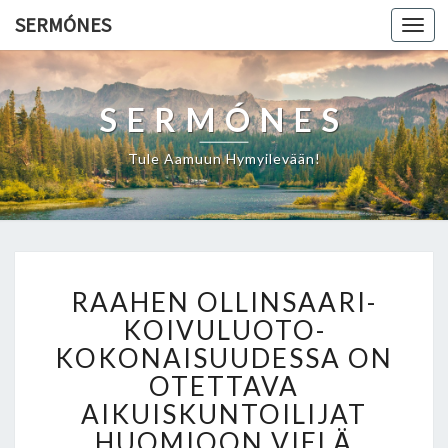
SERMÓNES
Togg
navi
SERMÓNES
Tule Aamuun Hymyilevään!
R
RAAHEN OLLINSAARI-
A
A
KOIVULUOTO-
H
KOKONAISUUDESSA ON
E
OTETTAVA
N
AIKUISKUNTOILIJAT
O
L
HUOMIOON VIELÄ