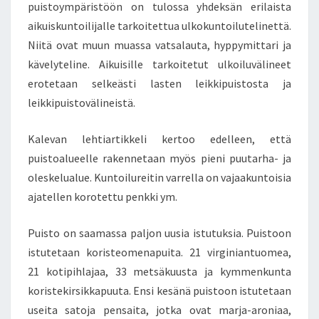
puistoympäristöön on tulossa yhdeksän erilaista
O
aikuiskuntoilijalle tarkoitettua ulkokuntoilutelinettä.
K
Niitä ovat muun muassa vatsalauta, hyppymittari ja
O
N
kävelyteline. Aikuisille tarkoitetut ulkoiluvälineet
A
erotetaan selkeästi lasten leikkipuistosta ja
I
leikkipuistovälineistä.
S
U
Kalevan lehtiartikkeli kertoo edelleen, että
U
D
puistoalueelle rakennetaan myös pieni puutarha- ja
E
oleskelualue. Kuntoilureitin varrella on vajaakuntoisia
S
ajatellen korotettu penkki ym.
S
A
Puisto on saamassa paljon uusia istutuksia. Puistoon
O
N
istutetaan koristeomenapuita. 21 virginiantuomea,
O
21 kotipihlajaa, 33 metsäkuusta ja kymmenkunta
T
koristekirsikkapuuta. Ensi kesänä puistoon istutetaan
E
useita satoja pensaita, jotka ovat marja-aroniaa,
T