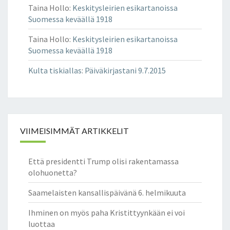
Taina Hollo
:
Keskitysleirien esikartanoissa
Suomessa keväällä 1918
Taina Hollo
:
Keskitysleirien esikartanoissa
Suomessa keväällä 1918
Kulta tiskiallas
:
Päiväkirjastani 9.7.2015
VIIMEISIMMÄT ARTIKKELIT
Että presidentti Trump olisi rakentamassa
olohuonetta?
Saamelaisten kansallispäivänä 6. helmikuuta
Ihminen on myös paha Kristittyynkään ei voi
luottaa