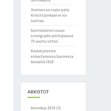
helmikuuta
Ihminen on myös paha
Kristittyynkään ei voi
luottaa
Suomalaisten osuus
Leningradin piirityksessä
75 vuotta sitten
Keskitysleirien
esikartanoissa Suomessa
keväällä 1918
ARKISTOT
helmikuu 2019
(3)