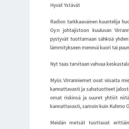
Hyvät Ystävät
Radion tarkkaavainen kuuntelija hu
Oy:n johtajistoon kuuluvan Virra
pystyvät tuottamaan sähköä yhden y
lämmitykseen menevä kuori tai puu
Nyt taas tarvitaan vahvaa keskusta
Myös VIrranniemet ovat viisaita mi
kannattavasti ja sahatuotteet jalost
omat riskinsä ja suuret yhtiöt niit
kannattavasti, samoin kuin Kuhmo O
Meidän metsät tuottavat erittäi