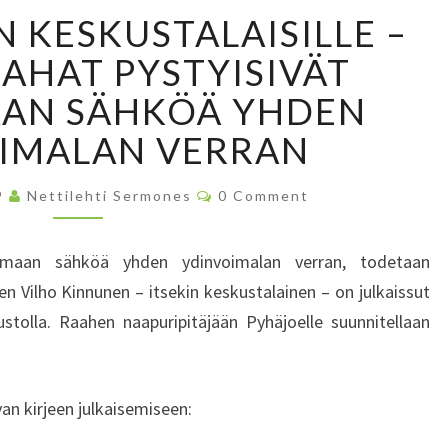
K
N KESKUSTALAISILLE –
I
R
AHAT PYSTYISIVÄT
J
AN SÄHKÖÄ YHDEN
E
R
IMALAN VERRAN
A
A
C
9
Nettilehti Sermones
0 Comment
H
O
M
E
M
E
N
amaan sähköä yhden ydinvoimalan verran, todetaan
N
K
T
en Vilho Kinnunen – itsekin keskustalainen – on julkaissut
S
E
stolla. Raahen naapuripitäjään Pyhäjoelle suunnitellaan
S
K
U
S
an kirjeen julkaisemiseen:
T