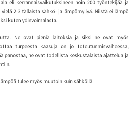
ala eli kerrannaisvaikutuksineen noin 200 työntekijää ja
H
A
 vielä 2-3 tällaista sähkö- ja lämpömyllyä. Niistä ei lämpö
T
iksi kuten ydinvoimalasta.
P
Y
utta. Ne ovat pieniä laitoksia ja siksi ne ovat myös
S
uottaa turpeesta kaasuja on jo toteutunmisvaiheessa,
T
ää panostaa, ne ovat todellista keskustalaista ajattelua ja
Y
I
tiin.
S
I
 ja lämpöä tulee myös muutoin kuin sähköllä.
V
Ä
T
T
U
O
T