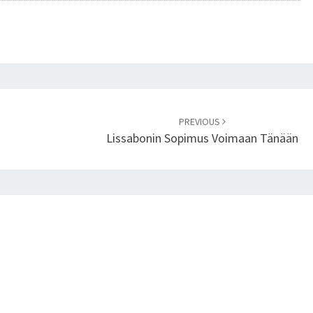
T
A
M
A
A
N
S
PREVIOUS
Ä
Lissabonin Sopimus Voimaan Tänään
H
K
Ö
Ä
Y
H
D
E
N
Y