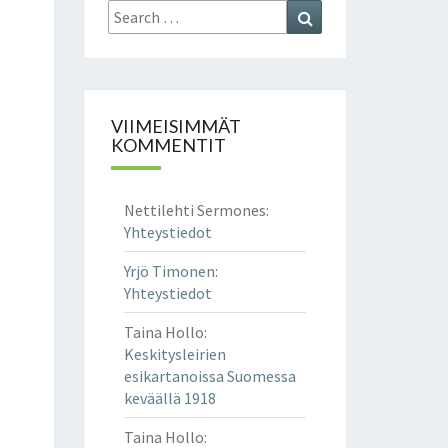
Search
Search
for:
VIIMEISIMMÄT
KOMMENTIT
Nettilehti Sermones
:
Yhteystiedot
Yrjö Timonen
:
Yhteystiedot
Taina Hollo
:
Keskitysleirien
esikartanoissa Suomessa
keväällä 1918
Taina Hollo
: