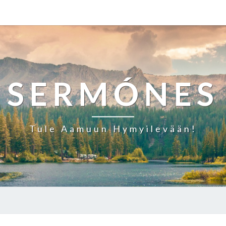
SERMÓNES
Tule Aamuun Hymyilevään!