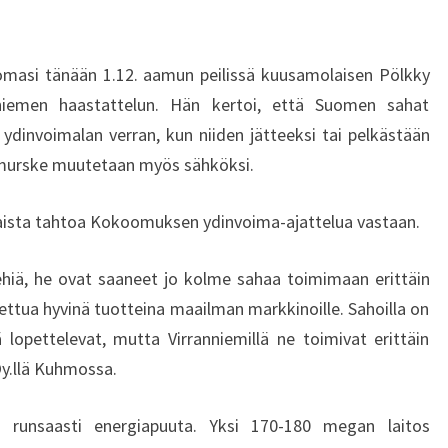
A
L
A
omasi tänään 1.12. aamun peilissä kuusamolaisen Pölkky
I
nniemen haastattelun. Hän kertoi, että Suomen sahat
S
I
dinvoimalan verran, kun niiden jätteeksi tai pelkästään
L
murske muutetaan myös sähköksi.
L
E
laista tahtoa Kokoomuksen ydinvoima-ajattelua vastaan.
–
S
ehiä, he ovat saaneet jo kolme sahaa toimimaan erittäin
U
ettua hyvinä tuotteina maailman markkinoille. Sahoilla on
O
M
ä lopettelevat, mutta Virranniemillä ne toimivat erittäin
E
y.llä Kuhmossa.
N
S
n runsaasti energiapuuta. Yksi 170-180 megan laitos
A