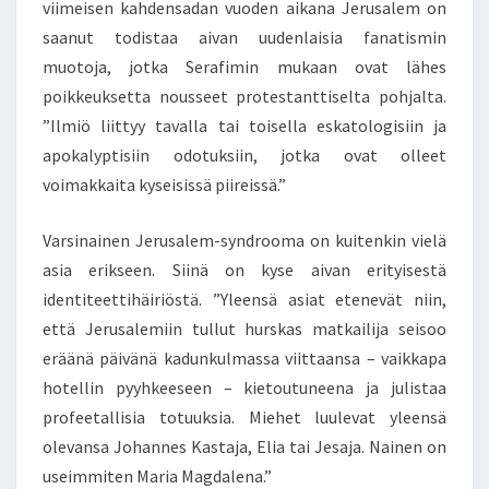
viimeisen kahdensadan vuoden aikana Jerusalem on
T
saanut todistaa aivan uudenlaisia fanatismin
U
muotoja, jotka Serafimin mukaan ovat lähes
U
P
poikkeuksetta nousseet protestanttiselta pohjalta.
Ä
”Ilmiö liittyy tavalla tai toisella eskatologisiin ja
Ä
apokalyptisiin odotuksiin, jotka ovat olleet
S
voimakkaita kyseisissä piireissä.”
I
Ä
I
Varsinainen Jerusalem-syndrooma on kuitenkin vielä
S
asia erikseen. Siinä on kyse aivan erityisestä
T
identiteettihäiriöstä. ”Yleensä asiat etenevät niin,
U
että Jerusalemiin tullut hurskas matkailija seisoo
R
eräänä päivänä kadunkulmassa viittaansa – vaikkapa
I
S
hotellin pyyhkeeseen – kietoutuneena ja julistaa
T
profeetallisia totuuksia. Miehet luulevat yleensä
I
olevansa Johannes Kastaja, Elia tai Jesaja. Nainen on
E
useimmiten Maria Magdalena.”
N