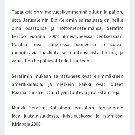
J
E
Tapauksia on viime vuosikymmeninä ollut niin paljon,
R
että Jerusalemin Ein Keremin sairaalassa on heille
U
oma osastonsa ja hoitomenetelmänsä, Serafim
S
kertoo vuonna 2008 ilmestyneessä teoksessaan.
A
L
Potilaat ovat suljetussa huoneessa ja saavat
E
rauhoittavia lääkkeitä sekä intensiivistä hoitoa, ja
M
vähitellen he palaavat todellisuuteen.
-
S
Serafimin mukaan sairastuneet ovat enimmäkseen
Y
N
amerikkalaisia, ja melkein kaikki ovat olleet
D
Raamattunsa erittäin hyvin tuntevia protestantteja.
R
O
Munkki Serafim, Kultainen Jerusalem. Jerusalemin
O
idea juutalaisuudessa, kristinuskossa ja islamissa.
M
A
Kirjapaja 2008.
A