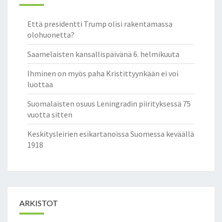
Että presidentti Trump olisi rakentamassa
olohuonetta?
Saamelaisten kansallispäivänä 6. helmikuuta
Ihminen on myös paha Kristittyynkään ei voi
luottaa
Suomalaisten osuus Leningradin piirityksessä 75
vuotta sitten
Keskitysleirien esikartanoissa Suomessa keväällä
1918
ARKISTOT