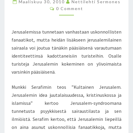
Maaliskuu 30, 2010
M
Nettilehti Sermones
C
I
0 Comment
O
L
M
M
A
E
I
N
Jerusalemissa tunnetaan vanhastaan uskonnollisten
T
N
S
fanaatikot, mutta heidän lisäkseen jerusalemilainen
E
sairaala voi joutua tänäkin pääsiäisenä varautumaan
N
S
identiteettinsä kadottaneisiin turisteihin. Osalle
A
turisteja Jerusalemin kokeminen on ylivoimaista
I
varsinkin pääsiäisenä.
R
A
Munkki Serafimin teos ”Kultainen Jerusalem.
A
L
Jerusalemin idea juutalaisuudessa, kristinuskossa ja
A
islamissa” kertoo Jerusalem-syndroomana
V
tunnetusta psyykkisestä sairaustilasta ja sen
A
ilmiöistä. Serafim kertoo, että Jerusalemin liepeillä
R
A
on aina asunut uskonnollisia fanaatikkoja, mutta
U