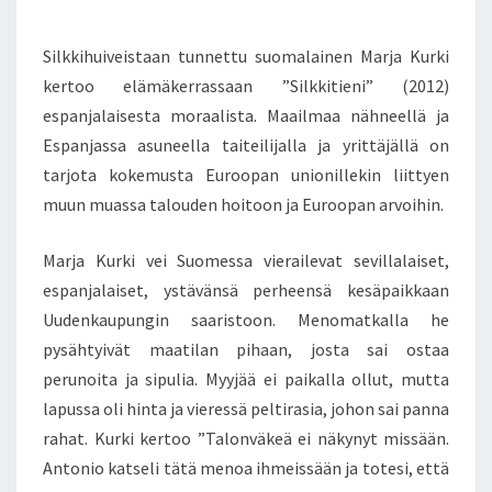
A
E
N
R
T
Silkkihuiveistaan tunnettu suomalainen Marja Kurki
V
S
O
kertoo elämäkerrassaan ”Silkkitieni” (2012)
I
espanjalaisesta moraalista. Maailmaa nähneellä ja
S
Espanjassa asuneella taiteilijalla ja yrittäjällä on
T
tarjota kokemusta Euroopan unionillekin liittyen
A
S
muun muassa talouden hoitoon ja Euroopan arvoihin.
I
L
Marja Kurki vei Suomessa vierailevat sevillalaiset,
K
espanjalaiset, ystävänsä perheensä kesäpaikkaan
K
Uudenkaupungin saaristoon. Menomatkalla he
I
T
pysähtyivät maatilan pihaan, josta sai ostaa
I
perunoita ja sipulia. Myyjää ei paikalla ollut, mutta
E
lapussa oli hinta ja vieressä peltirasia, johon sai panna
L
rahat. Kurki kertoo ”Talonväkeä ei näkynyt missään.
L
Ä
Antonio katseli tätä menoa ihmeissään ja totesi, että
O