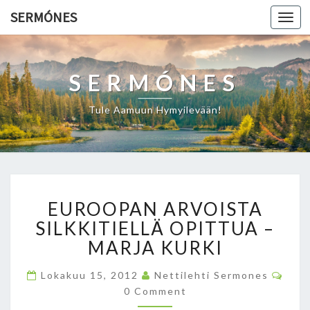
SERMÓNES
Togg
navi
SERMÓNES
Tule Aamuun Hymyilevään!
E
EUROOPAN ARVOISTA
U
R
SILKKITIELLÄ OPITTUA –
O
MARJA KURKI
O
P
C
Lokakuu 15, 2012
Nettilehti Sermones
O
A
0 Comment
M
N
M