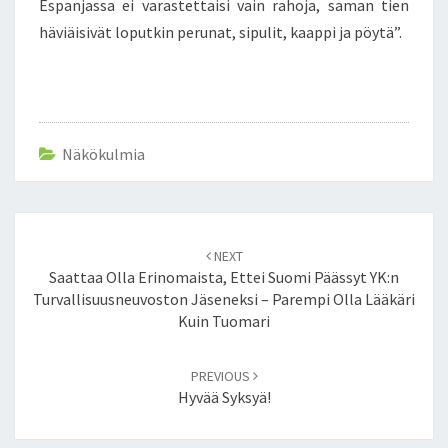
Espanjassa ei varastettaisi vain rahoja, saman tien
P
häviäisivät loputkin perunat, sipulit, kaappi ja pöytä”.
I
T
T
U
A
–
Näkökulmia
M
A
R
Post
J
NEXT
A
navigation
Saattaa Olla Erinomaista, Ettei Suomi Päässyt YK:n
K
Turvallisuusneuvoston Jäseneksi – Parempi Olla Lääkäri
U
Kuin Tuomari
R
K
I
PREVIOUS
Hyvää Syksyä!