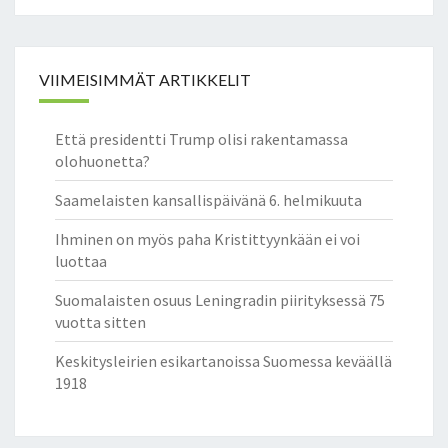
VIIMEISIMMÄT ARTIKKELIT
Että presidentti Trump olisi rakentamassa
olohuonetta?
Saamelaisten kansallispäivänä 6. helmikuuta
Ihminen on myös paha Kristittyynkään ei voi
luottaa
Suomalaisten osuus Leningradin piirityksessä 75
vuotta sitten
Keskitysleirien esikartanoissa Suomessa keväällä
1918