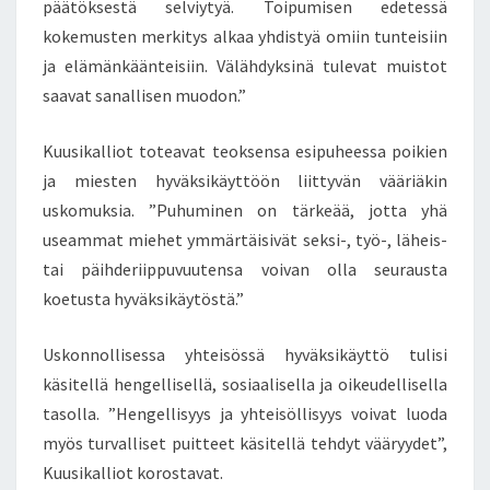
R
päätöksestä selviytyä. Toipumisen edetessä
I
kokemusten merkitys alkaa yhdistyä omiin tunteisiin
K
ja elämänkäänteisiin. Välähdyksinä tulevat muistot
O
saavat sanallisen muodon.”
L
L
I
Kuusikalliot toteavat teoksensa esipuheessa poikien
S
ja miesten hyväksikäyttöön liittyvän vääriäkin
I
uskomuksia. ”Puhuminen on tärkeää, jotta yhä
A
useammat miehet ymmärtäisivät seksi-, työ-, läheis-
tai päihderiippuvuutensa voivan olla seurausta
koetusta hyväksikäytöstä.”
Uskonnollisessa yhteisössä hyväksikäyttö tulisi
käsitellä hengellisellä, sosiaalisella ja oikeudellisella
tasolla. ”Hengellisyys ja yhteisöllisyys voivat luoda
myös turvalliset puitteet käsitellä tehdyt vääryydet”,
Kuusikalliot korostavat.