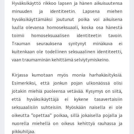
Hyväksikäyttö rikkoo lapsen ja hänen aikuisuutensa
A
T
minuuden ja identiteetin. Lapsena miehen
–
hyväksikäyttämäksi joutunut poika voi aikuisena
H
luulla olevansa homoseksuaali, koska osa hänestä
O
toimii homoseksuaalisen identiteetin tavoin.
M
Trauman seurauksena syntynyt minäkuva ei
O
I
kuitenkaan ole todellinen seksuaalinen identiteetti,
D
vaan traumaminän kehittämä selviytymiskeino.
E
N
Kirjassa kumotaan myös monia harhakäsityksiä.
T
Esimerkiksi, että jonkun pojan ulkonäössä olisi
I
T
jotakin miehiä puoleensa vetävää. Kysymys on siitä,
E
että hyväksikäyttäjä ei kykene tasavertaisiin
E
seksuaalisiin suhteisiin. Myöskään naisella ei ole
T
oikeutta ”opettaa” poikaa, sillä jokaisella pojalla ja
T
I
nuorella miehellä on oikeus kehittyä rauhassa ja
Ä
pikkuhiljaa.