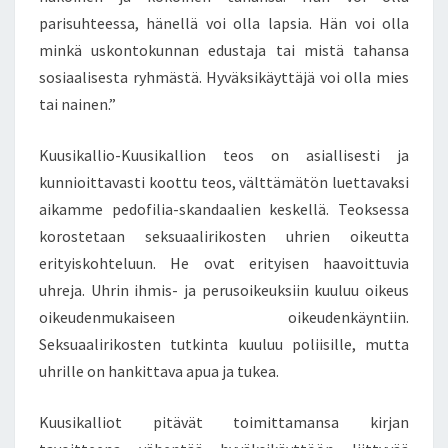
H
parisuhteessa, hänellä voi olla lapsia. Hän voi olla
Y
minkä uskontokunnan edustaja tai mistä tahansa
V
sosiaalisesta ryhmästä. Hyväksikäyttäjä voi olla mies
Ä
tai nainen.”
K
S
I
Kuusikallio-Kuusikallion teos on asiallisesti ja
K
kunnioittavasti koottu teos, välttämätön luettavaksi
Ä
aikamme pedofilia-skandaalien keskellä. Teoksessa
Y
korostetaan seksuaalirikosten uhrien oikeutta
T
E
erityiskohteluun. He ovat erityisen haavoittuvia
T
uhreja. Uhrin ihmis- ja perusoikeuksiin kuuluu oikeus
T
oikeudenmukaiseen oikeudenkäyntiin.
Y
Seksuaalirikosten tutkinta kuuluu poliisille, mutta
–
uhrille on hankittava apua ja tukea.
H
Y
V
Kuusikalliot pitävät toimittamansa kirjan
Ä