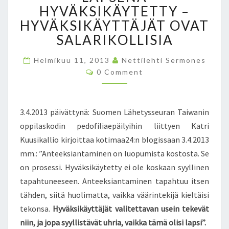
O
HYVÄKSIKÄYTETTY –
A
HYVÄKSIKÄYTTÄJÄT OVAT
L
SALARIKOLLISIA
A
S
T
Helmikuu 11, 2013
Nettilehti Sermones
C
E
0 Comment
O
N
M
M
H
E
Y
N
3.4.2013 päivättynä: Suomen Lähetysseuran Taiwanin
V
T
S
oppilaskodin pedofiliaepäilyihin liittyen Katri
Ä
K
Kuusikallio kirjoittaa kotimaa24:n blogissaan 3.4.2013
S
mm.: ”Anteeksiantaminen on luopumista kostosta. Se
I
on prosessi. Hyväksikäytetty ei ole koskaan syyllinen
K
tapahtuneeseen. Anteeksiantaminen tapahtuu itsen
Ä
tähden, siitä huolimatta, vaikka väärintekijä kieltäisi
Y
T
tekonsa.
Hyväksikäyttäjät valitettavan usein tekevät
Ö
niin, ja jopa syyllistävät uhria, vaikka tämä olisi lapsi”.
S