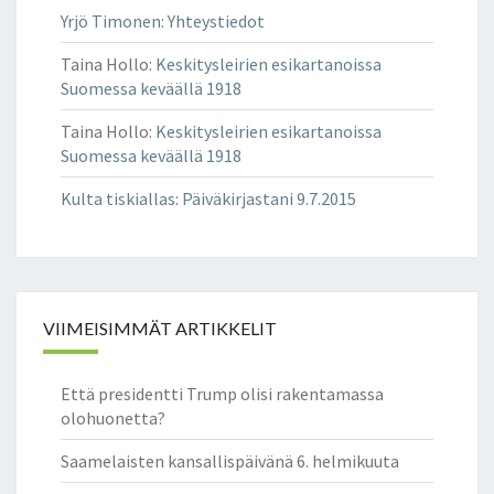
Yrjö Timonen
:
Yhteystiedot
Taina Hollo
:
Keskitysleirien esikartanoissa
Suomessa keväällä 1918
Taina Hollo
:
Keskitysleirien esikartanoissa
Suomessa keväällä 1918
Kulta tiskiallas
:
Päiväkirjastani 9.7.2015
VIIMEISIMMÄT ARTIKKELIT
Että presidentti Trump olisi rakentamassa
olohuonetta?
Saamelaisten kansallispäivänä 6. helmikuuta