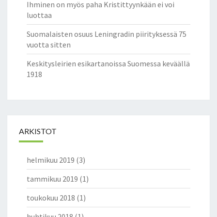
Ihminen on myös paha Kristittyynkään ei voi
luottaa
Suomalaisten osuus Leningradin piirityksessä 75
vuotta sitten
Keskitysleirien esikartanoissa Suomessa keväällä
1918
ARKISTOT
helmikuu 2019
(3)
tammikuu 2019
(1)
toukokuu 2018
(1)
huhtikuu 2018
(1)