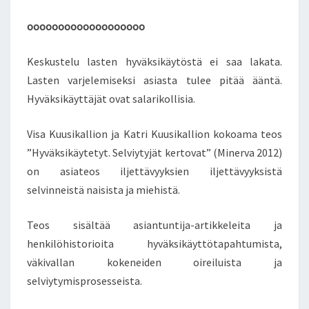
T
ooooooooooooooooooo
Ä
–
S
Keskustelu lasten hyväksikäytöstä ei saa lakata.
E
Lasten varjelemiseksi asiasta tulee pitää ääntä.
L
Hyväksikäyttäjät ovat salarikollisia.
V
I
Visa Kuusikallion ja Katri Kuusikallion kokoama teos
Y
T
”Hyväksikäytetyt. Selviytyjät kertovat” (Minerva 2012)
Y
on asiateos iljettävyyksien iljettävyyksistä
J
selvinneistä naisista ja miehistä.
Ä
T
Teos sisältää asiantuntija-artikkeleita ja
K
E
henkilöhistorioita hyväksikäyttötapahtumista,
R
väkivallan kokeneiden oireiluista ja
T
selviytymisprosesseista.
O
V