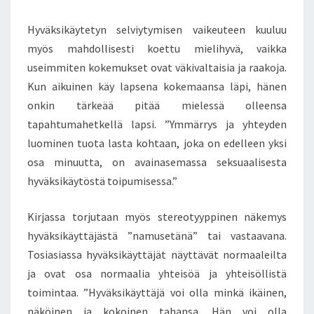
K
A
Hyväksikäytetyn selviytymisen vaikeuteen kuuluu
N
myös mahdollisesti koettu mielihyvä, vaikka
T
A
useimmiten kokemukset ovat väkivaltaisia ja raakoja.
V
Kun aikuinen käy lapsena kokemaansa läpi, hänen
A
onkin tärkeää pitää mielessä olleensa
V
tapahtumahetkellä lapsi. ”Ymmärrys ja yhteyden
O
I
luominen tuota lasta kohtaan, joka on edelleen yksi
O
osa minuutta, on avainasemassa seksuaalisesta
L
hyväksikäytöstä toipumisessa.”
L
A
Kirjassa torjutaan myös stereotyyppinen näkemys
L
A
hyväksikäyttäjästä ”namusetänä” tai vastaavana.
P
Tosiasiassa hyväksikäyttäjät näyttävät normaaleilta
S
ja ovat osa normaalia yhteisöä ja yhteisöllistä
E
toimintaa. ”Hyväksikäyttäjä voi olla minkä ikäinen,
N
näköinen ja kokoinen tahansa. Hän voi olla
A