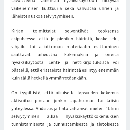
tavoitteena vähentää hyväksikäyttöön liittyvää
K
vaikenemisen kulttuuria sekä vahvistaa uhrien ja
S
läheisten uskoa selviytymiseen.
I
K
Ä
Kirjan toimittajat selventävät teoksensa
Y
esipuheessa, että jo pienikin häirintä, koskettelu,
T
vihjailu tai asiattoman materiaalin esittäminen
T
saattavat aiheuttaa kokemuksia ja oireita
Ä
J
hyväksikäytöstä. Lehti- ja nettikirjoituksista voi
Ä
päätellä, että eriasteista häirintää esiintyy enemmän
T
kuin tällä hetkellä ymmärretäänkään.
O
V
On tyypillistä, että aikuisella lapsuuden kokemus
A
T
aktivoituu pintaan jonkin tapahtuman tai kriisin
S
yhteydessä. Ahdistus ja hätä valtaavat mielen. ”Uhrin
A
selviytyminen alkaa hyväksikäyttökokemuksen
L
tunnistamisesta ja tunnustamisesta ja tietoisesta
A