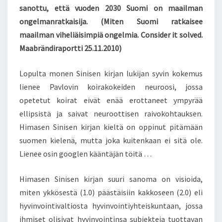
F
sanottu, että vuoden 2030 Suomi on maailman
I
ongelmanratkaisija. (Miten Suomi ratkaisee
P
maailman viheliäisimpiä ongelmia. Consider it solved.
E
Maabrändiraportti 25.11.2010)
K
K
A
Lopulta monen Sinisen kirjan lukijan syvin kokemus
H
lienee Pavlovin koirakokeiden neuroosi, jossa
I
opetetut koirat eivät enää erottaneet ympyrää
M
ellipsistä ja saivat neuroottisen raivokohtauksen.
A
N
Himasen Sinisen kirjan kieltä on oppinut pitämään
E
suomen kielenä, mutta joka kuitenkaan ei sitä ole.
N
Lienee osin googlen kääntäjän töitä …
H
A
Himasen Sinisen kirjan suuri sanoma on visioida,
N
S
miten ykkösestä (1.0) päästäisiin kakkoseen (2.0) eli
E
hyvinvointivaltiosta hyvinvointiyhteiskuntaan, jossa
S
ihmiset olisivat hyvinvointinsa subjekteja tuottavan