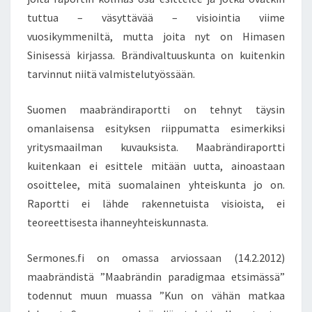
tuttua – väsyttävää – visiointia viime
vuosikymmeniltä, mutta joita nyt on Himasen
Sinisessä kirjassa. Brändivaltuuskunta on kuitenkin
tarvinnut niitä valmistelutyössään.
Suomen maabrändiraportti on tehnyt täysin
omanlaisensa esityksen riippumatta esimerkiksi
yritysmaailman kuvauksista. Maabrändiraportti
kuitenkaan ei esittele mitään uutta, ainoastaan
osoittelee, mitä suomalainen yhteiskunta jo on.
Raportti ei lähde rakennetuista visioista, ei
teoreettisesta ihanneyhteiskunnasta.
Sermones.fi on omassa arviossaan (14.2.2012)
maabrändistä ”Maabrändin paradigmaa etsimässä”
todennut muun muassa ”Kun on vähän matkaa