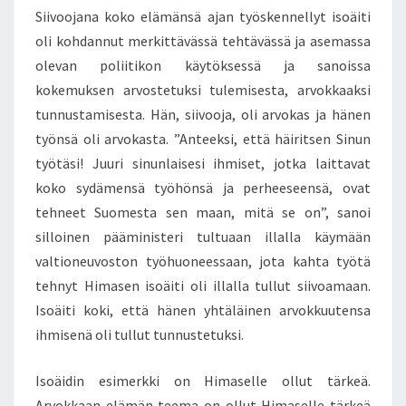
Siivoojana koko elämänsä ajan työskennellyt isoäiti
oli kohdannut merkittävässä tehtävässä ja asemassa
olevan poliitikon käytöksessä ja sanoissa
kokemuksen arvostetuksi tulemisesta, arvokkaaksi
tunnustamisesta. Hän, siivooja, oli arvokas ja hänen
työnsä oli arvokasta. ”Anteeksi, että häiritsen Sinun
työtäsi! Juuri sinunlaisesi ihmiset, jotka laittavat
koko sydämensä työhönsä ja perheeseensä, ovat
tehneet Suomesta sen maan, mitä se on”, sanoi
silloinen pääministeri tultuaan illalla käymään
valtioneuvoston työhuoneessaan, jota kahta työtä
tehnyt Himasen isoäiti oli illalla tullut siivoamaan.
Isoäiti koki, että hänen yhtäläinen arvokkuutensa
ihmisenä oli tullut tunnustetuksi.
Isoäidin esimerkki on Himaselle ollut tärkeä.
Arvokkaan elämän teema on ollut Himaselle tärkeä