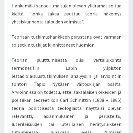
Hankamäki sanoo ilmaisujen olevan ylidramatisoitua
kieltä, ”jonka takaa puuttuu teoria: näkemys
yhteiskunnan ja talouden voimista”.
Teoriaan tutkimushankkeen perustana ovat varmaan
toisetkin tutkijat kiinnittäneet huomion.
Teorian puuttumisessa olisi vertailukohta
sermones.fi:n Lapin ylipiston
lestadiolaisuustutkimuksen analyysiin ja arviointiin
tohtori Tapio Nykäsen väitöskirjan osalta.
Arvioinnissa on todettu, ettei saksalaisen oikeuden ja
politiikan teoreetikon Carl Schmittin (1888 – 1985)
teoria poliittisesta teologiasta näyttäisi olevan
relevantti, asianmukainen ja perusteltu,
luterilaisuuden tai luterilaisen herätysliikkeen
tutkimisessa ainakaan vielä Nykäsen