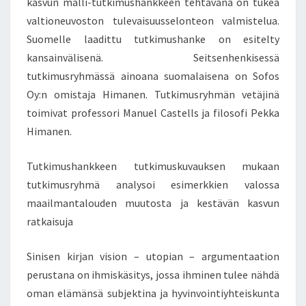
kasvun malli-tutkimushankkeen tehtävänä on tukea
I
S
valtioneuvoston tulevaisuusselonteon valmistelua.
I
Suomelle laadittu tutkimushanke on esitelty
T
kansainvälisenä. Seitsenhenkisessä
A
tutkimusryhmässä ainoana suomalaisena on Sofos
R
V
Oy:n omistaja Himanen. Tutkimusryhmän vetäjinä
I
toimivat professori Manuel Castells ja filosofi Pekka
N
Himanen.
N
U
Tutkimushankkeen tutkimuskuvauksen mukaan
T
Y
tutkimusryhmä analysoi esimerkkien valossa
R
maailmantalouden muutosta ja kestävän kasvun
I
ratkaisuja
T
T
Sinisen kirjan vision – utopian – argumentaation
Ä
Ä
perustana on ihmiskäsitys, jossa ihminen tulee nähdä
K
oman elämänsä subjektina ja hyvinvointiyhteiskunta
E