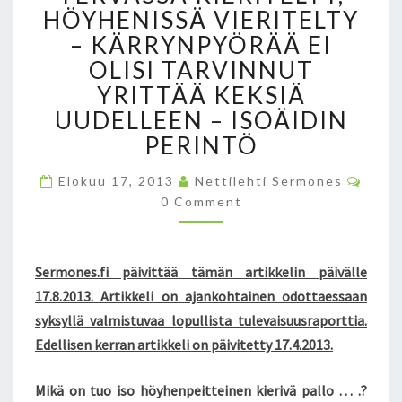
O
HÖYHENISSÄ VIERITELTY
I
– KÄRRYNPYÖRÄÄ EI
S
OLISI TARVINNUT
O
H
YRITTÄÄ KEKSIÄ
Ö
UUDELLEEN – ISOÄIDIN
Y
PERINTÖ
H
E
C
Elokuu 17, 2013
Nettilehti Sermones
N
O
0 Comment
P
M
M
E
E
I
N
T
T
Sermones.fi päivittää tämän artikkelin päivälle
S
T
17.8.2013. Artikkeli on ajankohtainen odottaessaan
E
syksyllä valmistuvaa lopullista tulevaisuusraporttia.
I
N
Edellisen kerran artikkeli on päivitetty 17.4.2013.
E
N
Mikä on tuo iso höyhenpeitteinen kierivä pallo … .?
K