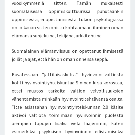
I
vuosikymmeniä sitten. Tämän mukaisesti
N
suomalaisessa oppimiskulttuurissa puhutaankin
P
oppimisesta, ei opettamisesta. Lukion psykologiassa
E
on jo kauan sitten opittu kohtaamaan ihminen oman
R
elämänsä subjektina, tekijänä, arkkitehtinä.
I
N
T
Suomalainen elämänviisaus on opettanut ihmisestä
Ö
jo iät ja ajat, että hän on oman onnensa seppä.
Kuvatessaan ”jättiläisaskelta” hyvinvointivaltiosta
kohti hyvinvointiyhteiskuntaa Sininen kirja korostaa,
ettei muutos tarkoita valtion velvollisuuksien
vähentämistä minkään hyvinvointitehtävänsä osalta.
”Itse asiassahan hyvinvointiyhteiskunnan 2.0 käsite
aktivoi valtiota toimimaan hyvinvoinnin puolesta
aiempien tapojen lisäksi vielä laajemmin, kuten
esimerkiksi psyykkisen hyvinvoinnin edistämiseksi