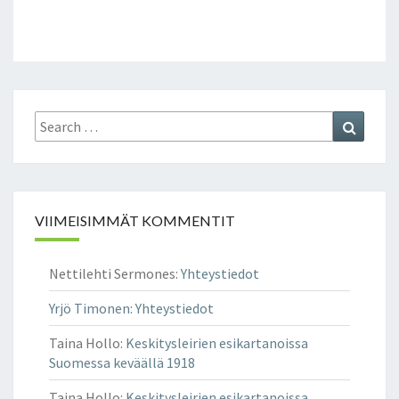
Search
Search
for:
VIIMEISIMMÄT KOMMENTIT
Nettilehti Sermones
:
Yhteystiedot
Yrjö Timonen
:
Yhteystiedot
Taina Hollo
:
Keskitysleirien esikartanoissa
Suomessa keväällä 1918
Taina Hollo
:
Keskitysleirien esikartanoissa