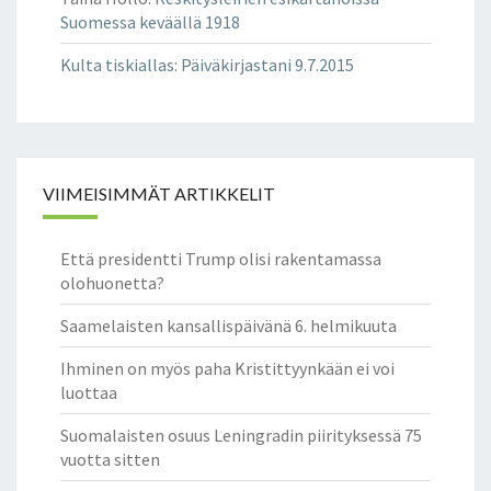
Suomessa keväällä 1918
Kulta tiskiallas
:
Päiväkirjastani 9.7.2015
VIIMEISIMMÄT ARTIKKELIT
Että presidentti Trump olisi rakentamassa
olohuonetta?
Saamelaisten kansallispäivänä 6. helmikuuta
Ihminen on myös paha Kristittyynkään ei voi
luottaa
Suomalaisten osuus Leningradin piirityksessä 75
vuotta sitten