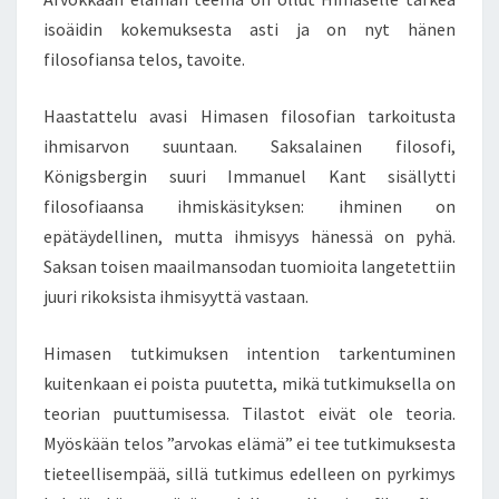
isoäidin kokemuksesta asti ja on nyt hänen
filosofiansa telos, tavoite.
Haastattelu avasi Himasen filosofian tarkoitusta
ihmisarvon suuntaan. Saksalainen filosofi,
Königsbergin suuri Immanuel Kant sisällytti
filosofiaansa ihmiskäsityksen: ihminen on
epätäydellinen, mutta ihmisyys hänessä on pyhä.
Saksan toisen maailmansodan tuomioita langetettiin
juuri rikoksista ihmisyyttä vastaan.
Himasen tutkimuksen intention tarkentuminen
kuitenkaan ei poista puutetta, mikä tutkimuksella on
teorian puuttumisessa. Tilastot eivät ole teoria.
Myöskään telos ”arvokas elämä” ei tee tutkimuksesta
tieteellisempää, sillä tutkimus edelleen on pyrkimys