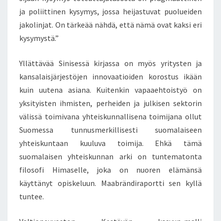
ja poliittinen kysymys, jossa heijastuvat puolueiden
jakolinjat. On tärkeää nähdä, että nämä ovat kaksi eri
kysymystä.”
Yllättävää Sinisessä kirjassa on myös yritysten ja
kansalaisjärjestöjen innovaatioiden korostus ikään
kuin uutena asiana. Kuitenkin vapaaehtoistyö on
yksityisten ihmisten, perheiden ja julkisen sektorin
välissä toimivana yhteiskunnallisena toimijana ollut
Suomessa tunnusmerkillisesti suomalaiseen
yhteiskuntaan kuuluva toimija. Ehkä tämä
suomalaisen yhteiskunnan arki on tuntematonta
filosofi Himaselle, joka on nuoren elämänsä
käyttänyt opiskeluun. Maabrändiraportti sen kyllä
tuntee.