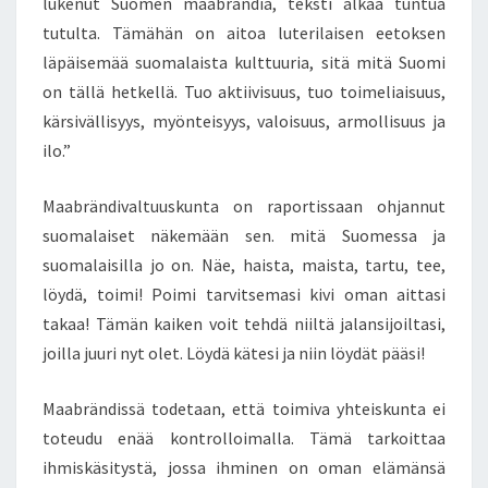
lukenut Suomen maabrändiä, teksti alkaa tuntua
tutulta. Tämähän on aitoa luterilaisen eetoksen
läpäisemää suomalaista kulttuuria, sitä mitä Suomi
on tällä hetkellä. Tuo aktiivisuus, tuo toimeliaisuus,
kärsivällisyys, myönteisyys, valoisuus, armollisuus ja
ilo.”
Maabrändivaltuuskunta on raportissaan ohjannut
suomalaiset näkemään sen. mitä Suomessa ja
suomalaisilla jo on. Näe, haista, maista, tartu, tee,
löydä, toimi! Poimi tarvitsemasi kivi oman aittasi
takaa! Tämän kaiken voit tehdä niiltä jalansijoiltasi,
joilla juuri nyt olet. Löydä kätesi ja niin löydät pääsi!
Maabrändissä todetaan, että toimiva yhteiskunta ei
toteudu enää kontrolloimalla. Tämä tarkoittaa
ihmiskäsitystä, jossa ihminen on oman elämänsä