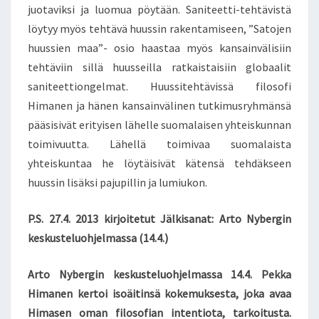
juotaviksi ja luomua pöytään. Saniteetti-tehtävistä
löytyy myös tehtävä huussin rakentamiseen, ”Satojen
huussien maa”- osio haastaa myös kansainvälisiin
tehtäviin sillä huusseilla ratkaistaisiin globaalit
saniteettiongelmat. Huussitehtävissä filosofi
Himanen ja hänen kansainvälinen tutkimusryhmänsä
pääsisivät erityisen lähelle suomalaisen yhteiskunnan
toimivuutta. Lähellä toimivaa suomalaista
yhteiskuntaa he löytäisivät kätensä tehdäkseen
huussin lisäksi pajupillin ja lumiukon.
P.S. 27.4. 2013 kirjoitetut Jälkisanat: Arto Nybergin
keskusteluohjelmassa (14.4.)
Arto Nybergin keskusteluohjelmassa 14.4. Pekka
Himanen kertoi isoäitinsä kokemuksesta, joka avaa
Himasen oman filosofian intentiota, tarkoitusta.