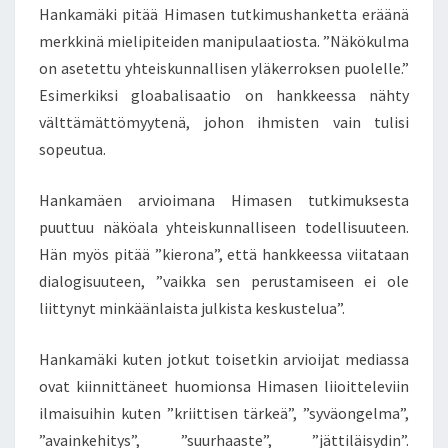
Hankamäki pitää Himasen tutkimushanketta eräänä
merkkinä mielipiteiden manipulaatiosta. ”Näkökulma
on asetettu yhteiskunnallisen yläkerroksen puolelle.”
Esimerkiksi gloabalisaatio on hankkeessa nähty
välttämättömyytenä, johon ihmisten vain tulisi
sopeutua.
Hankamäen arvioimana Himasen tutkimuksesta
puuttuu näköala yhteiskunnalliseen todellisuuteen.
Hän myös pitää ”kierona”, että hankkeessa viitataan
dialogisuuteen, ”vaikka sen perustamiseen ei ole
liittynyt minkäänlaista julkista keskustelua”.
Hankamäki kuten jotkut toisetkin arvioijat mediassa
ovat kiinnittäneet huomionsa Himasen liioitteleviin
ilmaisuihin kuten ”kriittisen tärkeä”, ”syväongelma”,
”avainkehitys”, ”suurhaaste”, ”jättiläisydin”.