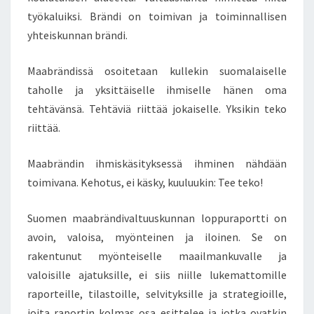
työkaluiksi. Brändi on toimivan ja toiminnallisen
yhteiskunnan brändi.
Maabrändissä osoitetaan kullekin suomalaiselle
taholle ja yksittäiselle ihmiselle hänen oma
tehtävänsä. Tehtäviä riittää jokaiselle. Yksikin teko
riittää.
Maabrändin ihmiskäsityksessä ihminen nähdään
toimivana. Kehotus, ei käsky, kuuluukin: Tee teko!
Suomen maabrändivaltuuskunnan loppuraportti on
avoin, valoisa, myönteinen ja iloinen. Se on
rakentunut myönteiselle maailmankuvalle ja
valoisille ajatuksille, ei siis niille lukemattomille
raporteille, tilastoille, selvityksille ja strategioille,
joita raportin kolmas osa esittelee ja jotka ovatkin