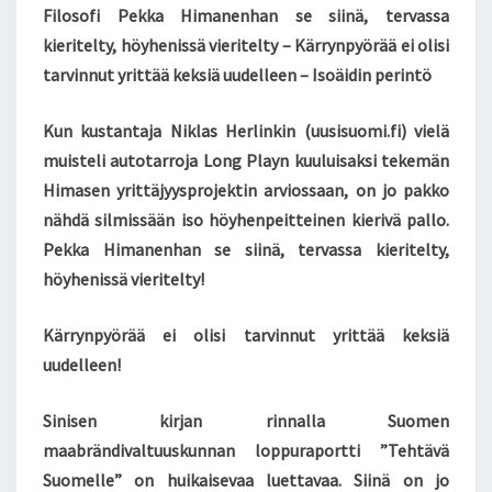
Filosofi Pekka Himanenhan se siinä, tervassa
I
kieritelty, höyhenissä vieritelty – Kärrynpyörää ei olisi
E
R
tarvinnut yrittää keksiä uudelleen – Isoäidin perintö
I
V
Kun kustantaja Niklas Herlinkin (uusisuomi.fi) vielä
Ä
muisteli autotarroja Long Playn kuuluisaksi tekemän
P
Himasen yrittäjyysprojektin arviossaan, on jo pakko
A
L
nähdä silmissään iso höyhenpeitteinen kierivä pallo.
L
Pekka Himanenhan se siinä, tervassa kieritelty,
O
höyhenissä vieritelty!
…
.
Kärrynpyörää ei olisi tarvinnut yrittää keksiä
?
F
uudelleen!
I
L
Sinisen kirjan rinnalla Suomen
O
maabrändivaltuuskunnan loppuraportti ”Tehtävä
S
Suomelle” on huikaisevaa luettavaa. Siinä on jo
O