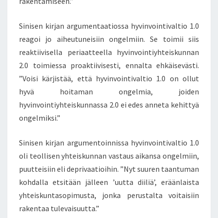
rakentamiseen.”
T
Y
Sinisen kirjan argumentaatiossa hyvinvointivaltio 1.0
,
reagoi jo aiheutuneisiin ongelmiin. Se toimii siis
H
reaktiivisella periaatteella hyvinvointiyhteiskunnan
Ö
Y
2.0 toimiessa proaktiivisesti, ennalta ehkäisevästi.
H
”Voisi kärjistää, että hyvinvointivaltio 1.0 on ollut
E
hyvä hoitaman ongelmia, joiden
N
hyvinvointiyhteiskunnassa 2.0 ei edes anneta kehittyä
I
S
ongelmiksi.”
S
Ä
Sinisen kirjan argumentoinnissa hyvinvointivaltio 1.0
V
oli teollisen yhteiskunnan vastaus aikansa ongelmiin,
I
puutteisiin eli deprivaatioihin. ”Nyt suuren taantuman
E
R
kohdalla etsitään jälleen ’uutta diiliä’, eräänlaista
I
yhteiskuntasopimusta, jonka perustalta voitaisiin
T
rakentaa tulevaisuutta.”
E