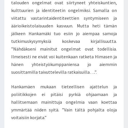
talouden ongelmat ovat siirtyneet yhteiskuntien,
kulttuurien ja identiteetin ongelmiksi. Samalla on
viitattu vastarintaidentiteettien syntymiseen ja
äärioikeistolaisuuden kasvuun. Mutta heti tämän
jälkeen Hankamäki tuo esiin jo aiempaa samoja
tutkimuskysymyksiä koskevaa kirjallisuutta.
”Nähdäkseni mainitut ongelmat ovat todellisia.
Ilmeisesti ne eivät voi kuitenkaan ratketa Himasen ja
hänen yhteistyökumppaniensa jo aiemmin
suosittamilla taivuttelevilla ratkaisuilla….”.
Hankamäen mukaan tieteellisen ajattelun ja
poliitikkojen ei pitäisi pyrkiä ohjaamaan ja
hallitsemaan mainittuja ongelmia vaan koettaa
ymmärtää niiden syitä. ”Vain tältä pohjalta oloja
voitaisiin korjata.”