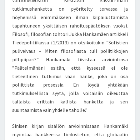
Valtioneuvoston Kestävän kasvun-malli
tutkimushanketta on pyöritelty tervassa ja
höyhenissä enimmäkseen ilman kilpailuttamista
tapahtuneen yksittäisen rahoituspäätöksen vuoksi.
Filosofi, filosofian tohtori Jukka Hankamäen artikkeli
Tiedepolitiikassa (1/2013) on otsikoitukin ”Sofistien
puliveivaus – Miten filosofiasta tuli poliitikkojen
pillipiipari?” Hankamäki tiivistää arviointinsa
”Päätelmänäni esitän, että kyseessä ei ole
tieteellinen tutkimus vaan hanke, joka on osa
poliittista prosessia. En löydä yhtäkään
tutkimuksellista syytä, jolla voitaisiin oikeuttaa
tällaista erittäin kallista hanketta ja sen
suuntaamista vain yhdelle taholle.”
Sinisen kirjan sisällön arvioinnissaan Hankamäki
myöntää hankkeessa tiedostetun, että globaalin