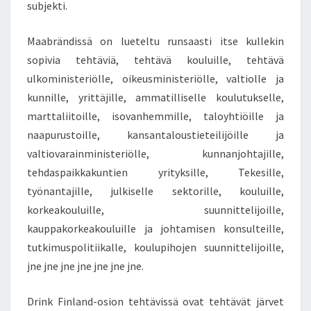
subjekti.
Maabrändissä on lueteltu runsaasti itse kullekin
sopivia tehtäviä, tehtävä kouluille, tehtävä
ulkoministeriölle, oikeusministeriölle, valtiolle ja
kunnille, yrittäjille, ammatilliselle koulutukselle,
marttaliitoille, isovanhemmille, taloyhtiöille ja
naapurustoille, kansantaloustieteilijöille ja
valtiovarainministeriölle, kunnanjohtajille,
tehdaspaikkakuntien yrityksille, Tekesille,
työnantajille, julkiselle sektorille, kouluille,
korkeakouluille, suunnittelijoille,
kauppakorkeakouluille ja johtamisen konsulteille,
tutkimuspolitiikalle, koulupihojen suunnittelijoille,
jne jne jne jne jne jne jne.
Drink Finland-osion tehtävissä ovat tehtävät järvet