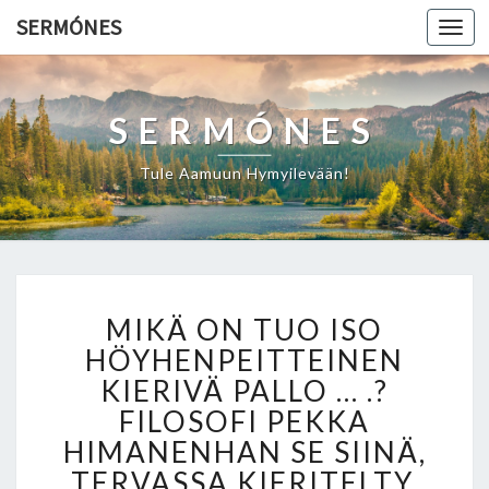
SERMÓNES
Togg
navi
SERMÓNES
Tule Aamuun Hymyilevään!
M
MIKÄ ON TUO ISO
I
K
HÖYHENPEITTEINEN
Ä
KIERIVÄ PALLO … .?
O
FILOSOFI PEKKA
N
HIMANENHAN SE SIINÄ,
T
U
TERVASSA KIERITELTY,