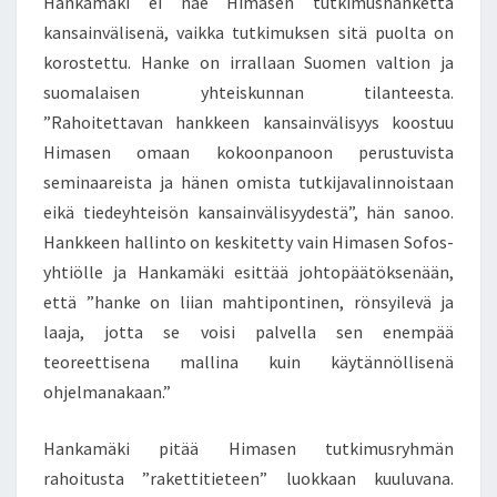
Hankamäki ei näe Himasen tutkimushanketta
kansainvälisenä, vaikka tutkimuksen sitä puolta on
korostettu. Hanke on irrallaan Suomen valtion ja
suomalaisen yhteiskunnan tilanteesta.
”Rahoitettavan hankkeen kansainvälisyys koostuu
Himasen omaan kokoonpanoon perustuvista
seminaareista ja hänen omista tutkijavalinnoistaan
eikä tiedeyhteisön kansainvälisyydestä”, hän sanoo.
Hankkeen hallinto on keskitetty vain Himasen Sofos-
yhtiölle ja Hankamäki esittää johtopäätöksenään,
että ”hanke on liian mahtipontinen, rönsyilevä ja
laaja, jotta se voisi palvella sen enempää
teoreettisena mallina kuin käytännöllisenä
ohjelmanakaan.”
Hankamäki pitää Himasen tutkimusryhmän
rahoitusta ”rakettitieteen” luokkaan kuuluvana.