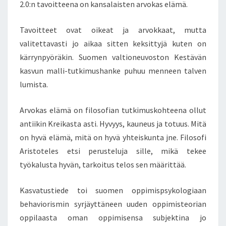
2.0:n tavoitteena on kansalaisten arvokas elämä.
K
S
Tavoitteet ovat oikeat ja arvokkaat, mutta
I
Ä
valitettavasti jo aikaa sitten keksittyjä kuten on
U
kärrynpyöräkin. Suomen valtioneuvoston Kestävän
U
kasvun malli-tutkimushanke puhuu menneen talven
D
lumista.
E
L
L
Arvokas elämä on filosofian tutkimuskohteena ollut
E
antiikin Kreikasta asti. Hyvyys, kauneus ja totuus. Mitä
E
on hyvä elämä, mitä on hyvä yhteiskunta jne. Filosofi
N
Aristoteles etsi perusteluja sille, mikä tekee
–
I
työkalusta hyvän, tarkoitus telos sen määrittää.
S
O
Kasvatustiede toi suomen oppimispsykologiaan
Ä
behaviorismin syrjäyttäneen uuden oppimisteorian
I
oppilaasta oman oppimisensa subjektina jo
D