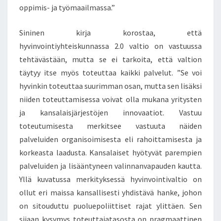
oppimis- ja työmaailmassa.”
Sininen kirja korostaa, että
hyvinvointiyhteiskunnassa 2.0 valtio on vastuussa
tehtävästään, mutta se ei tarkoita, että valtion
täytyy itse myös toteuttaa kaikki palvelut. ”Se voi
hyvinkin toteuttaa suurimman osan, mutta sen lisäksi
niiden toteuttamisessa voivat olla mukana yritysten
ja kansalaisjärjestöjen innovaatiot. Vastuu
toteutumisesta merkitsee vastuuta näiden
palveluiden organisoimisesta eli rahoittamisesta ja
korkeasta laadusta. Kansalaiset hyötyvät parempien
palveluiden ja lisääntyneen valinnanvapauden kautta.
Yllä kuvatussa merkityksessä hyvinvointivaltio on
ollut eri maissa kansallisesti yhdistävä hanke, johon
on sitouduttu puoluepoliittiset rajat ylittäen. Sen
sijaan kysymys toteuttajatasosta on pragmaattinen