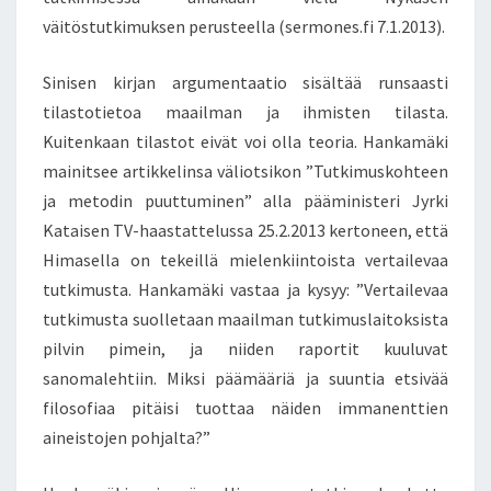
väitöstutkimuksen perusteella (sermones.fi 7.1.2013).
Sinisen kirjan argumentaatio sisältää runsaasti
tilastotietoa maailman ja ihmisten tilasta.
Kuitenkaan tilastot eivät voi olla teoria. Hankamäki
mainitsee artikkelinsa väliotsikon ”Tutkimuskohteen
ja metodin puuttuminen” alla pääministeri Jyrki
Kataisen TV-haastattelussa 25.2.2013 kertoneen, että
Himasella on tekeillä mielenkiintoista vertailevaa
tutkimusta. Hankamäki vastaa ja kysyy: ”Vertailevaa
tutkimusta suolletaan maailman tutkimuslaitoksista
pilvin pimein, ja niiden raportit kuuluvat
sanomalehtiin. Miksi päämääriä ja suuntia etsivää
filosofiaa pitäisi tuottaa näiden immanenttien
aineistojen pohjalta?”