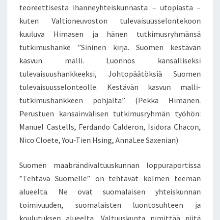
teoreettisesta ihanneyhteiskunnasta – utopiasta –
kuten Valtioneuvoston tulevaisuusselontekoon
kuuluva Himasen ja hänen tutkimusryhmänsä
tutkimushanke ”Sininen kirja. Suomen kestävän
kasvun malli. Luonnos kansalliseksi
tulevaisuushankkeeksi, Johtopäätöksiä Suomen
tulevaisuusselonteolle. Kestävän kasvun malli-
tutkimushankkeen pohjalta”. (Pekka Himanen.
Perustuen kansainvälisen tutkimusryhmän työhön:
Manuel Castells, Ferdando Calderon, Isidora Chacon,
Nico Cloete, You-Tien Hsing, AnnaLee Saxenian)
Suomen maabrändivaltuuskunnan loppuraportissa
”Tehtävä Suomelle” on tehtävät kolmen teeman
alueelta. Ne ovat suomalaisen yhteiskunnan
toimivuuden, suomalaisten luontosuhteen ja
koulutuksen alueelta. Valtuuskunta nimittää niitä