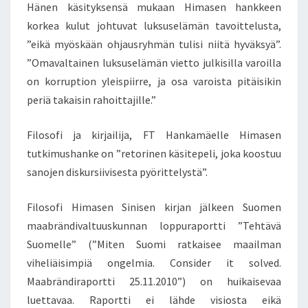
Hänen käsityksensä mukaan Himasen hankkeen
korkea kulut johtuvat luksuselämän tavoittelusta,
”eikä myöskään ohjausryhmän tulisi niitä hyväksyä”.
”Omavaltainen luksuselämän vietto julkisilla varoilla
on korruption yleispiirre, ja osa varoista pitäisikin
periä takaisin rahoittajille.”
Filosofi ja kirjailija, FT Hankamäelle Himasen
tutkimushanke on ”retorinen käsitepeli, joka koostuu
sanojen diskursiivisesta pyörittelystä”.
Filosofi Himasen Sinisen kirjan jälkeen Suomen
maabrändivaltuuskunnan loppuraportti ”Tehtävä
Suomelle” (”Miten Suomi ratkaisee maailman
viheliäisimpiä ongelmia. Consider it solved.
Maabrändiraportti 25.11.2010”) on huikaisevaa
luettavaa. Raportti ei lähde visiosta eikä