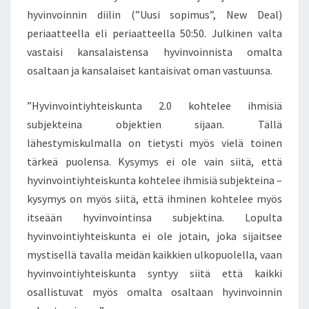
I
hyvinvoinnin diilin (”Uusi sopimus”, New Deal)
I
periaatteella eli periaatteella 50:50. Julkinen valta
N
Ä
vastaisi kansalaistensa hyvinvoinnista omalta
,
osaltaan ja kansalaiset kantaisivat oman vastuunsa.
T
E
”Hyvinvointiyhteiskunta 2.0 kohtelee ihmisiä
R
subjekteina objektien sijaan. Tällä
V
A
lähestymiskulmalla on tietysti myös vielä toinen
S
tärkeä puolensa. Kysymys ei ole vain siitä, että
S
hyvinvointiyhteiskunta kohtelee ihmisiä subjekteina –
A
kysymys on myös siitä, että ihminen kohtelee myös
K
I
itseään hyvinvointinsa subjektina. Lopulta
E
hyvinvointiyhteiskunta ei ole jotain, joka sijaitsee
R
mystisellä tavalla meidän kaikkien ulkopuolella, vaan
I
hyvinvointiyhteiskunta syntyy siitä että kaikki
T
osallistuvat myös omalta osaltaan hyvinvoinnin
E
L