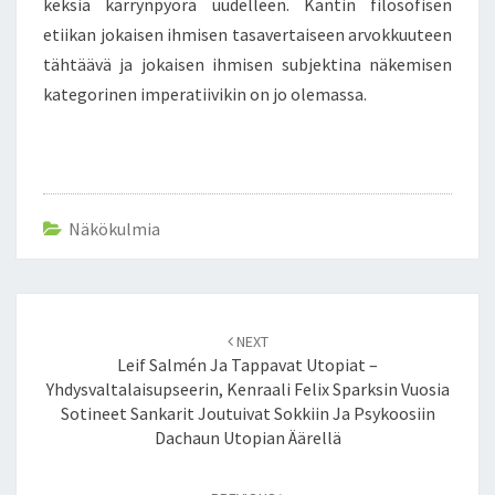
keksiä kärrynpyörä uudelleen. Kantin filosofisen
etiikan jokaisen ihmisen tasavertaiseen arvokkuuteen
tähtäävä ja jokaisen ihmisen subjektina näkemisen
kategorinen imperatiivikin on jo olemassa.
Näkökulmia
Post
NEXT
navigation
Leif Salmén Ja Tappavat Utopiat –
Yhdysvaltalaisupseerin, Kenraali Felix Sparksin Vuosia
Sotineet Sankarit Joutuivat Sokkiin Ja Psykoosiin
Dachaun Utopian Äärellä