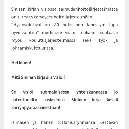
L
Sinisen kirjan visiossa sairaudenhoitojärjestelmästä
T
Y
on siirrytty terveydenhoitojärjestelmään.
–
”Hyvinvointivaltion 2.0 holistinen lähestymistapa
K
hyvinvointiin” merkitsee vision mukaan muutosta
Ä
myös koulutusjärjestelmässä sekä työ- ja
R
R
johtamiskulttuurissa.
Y
N
Hetkinen!
P
Y
Mitä Sininen kirja siis visioi?
Ö
R
Se visioi suomalaisessa yhteiskunnassa jo
Ä
Ä
toteutuneita tosiasioita. Sininen kirja keksii
E
kärrynpyörää uudestaan!
I
O
Himasen ja hänen tutkimusryhmänsä Kestävän
L