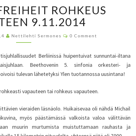
M
FREIHEIT ROHKEUS
U
T
TEEN 9.11.2014
Z
U
C
014
Nettilehti Sermones
0 Comment
R
O
M
F
M
E
R
sjuhlallisuudet Berliinissä huipentuivat sunnuntai-iltana
N
E
T
isjuhlaan. Beethovenin 5. sinfonia orkesteri- ja
S
I
toivoisi tulevan lähetetyksi Ylen tuotannossa uusintana!
H
E
 rohkeasti vapauteen tai rohkeus vapauteen.
I
T
R
ittävien vieraiden läsnäolo. Huikaisevaa oli nähdä Michail
O
ikuvina, myös päästämässä valkoista valoa välittävän
H
maan muurin murtumista muistuttamaan rauhasta ja
K
ikalla 15 kilometrin pituudelta, yhteensä niitä oli 7000.