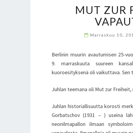
MUT ZUR 
VAPAU
Marraskuu 10, 2
Berlinin muurin avautumisen 25-vuoti
9. marraskuuta suureen kansala
kuoroesityksenä oli vaikuttava. Sen 
Juhlan teemana oli Mut zur Freiheit,
Juhlan historiallisuutta korosti merk
Gorbatschov (1931 – ) useina läh
neonilmapallon ilmaan symboloi
vapaudesta. Ilmapalloja oli muurin pa