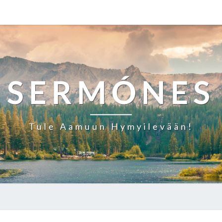
SERMÓNES
Tule Aamuun Hymyilevään!