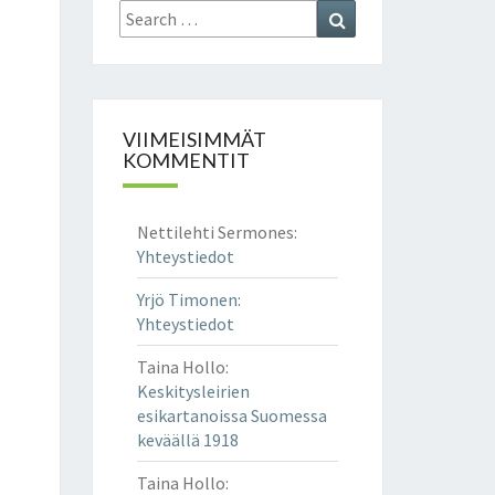
Search
Search
for:
VIIMEISIMMÄT
KOMMENTIT
Nettilehti Sermones
:
Yhteystiedot
Yrjö Timonen
:
Yhteystiedot
Taina Hollo
:
Keskitysleirien
esikartanoissa Suomessa
keväällä 1918
Taina Hollo
: