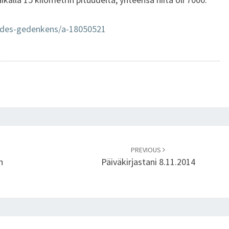
E
U
-des-gedenkens/a-18050521
S
V
A
P
A
U
T
E
E
N
PREVIOUS
9
n
Päiväkirjastani 8.11.2014
.
1
1
.
2