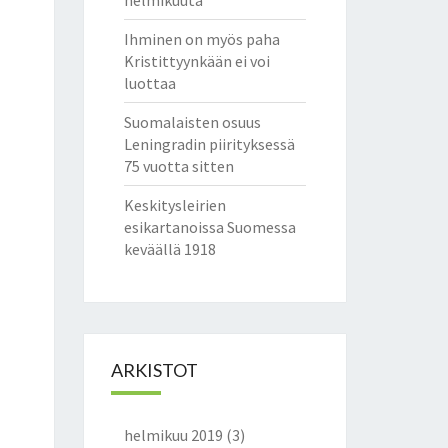
helmikuuta
Ihminen on myös paha
Kristittyynkään ei voi
luottaa
Suomalaisten osuus
Leningradin piirityksessä
75 vuotta sitten
Keskitysleirien
esikartanoissa Suomessa
keväällä 1918
ARKISTOT
helmikuu 2019
(3)