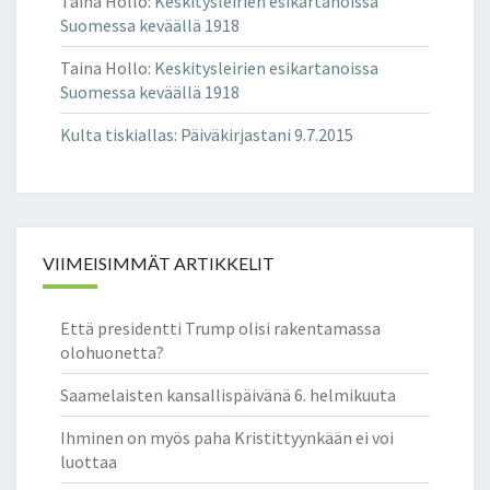
Taina Hollo
:
Keskitysleirien esikartanoissa
Suomessa keväällä 1918
Taina Hollo
:
Keskitysleirien esikartanoissa
Suomessa keväällä 1918
Kulta tiskiallas
:
Päiväkirjastani 9.7.2015
VIIMEISIMMÄT ARTIKKELIT
Että presidentti Trump olisi rakentamassa
olohuonetta?
Saamelaisten kansallispäivänä 6. helmikuuta
Ihminen on myös paha Kristittyynkään ei voi
luottaa