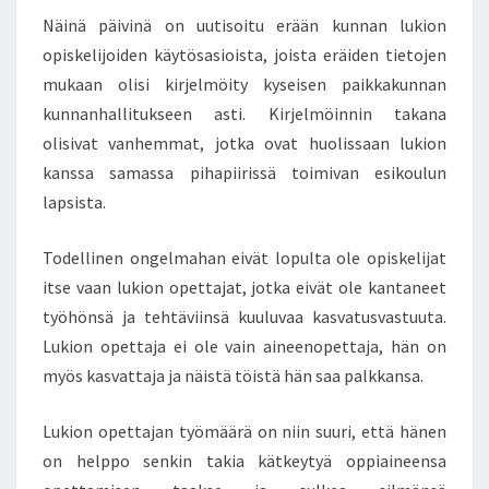
E
E
N
Näinä päivinä on uutisoitu erään kunnan lukion
T
T
S
opiskelijoiden käytösasioista, joista eräiden tietojen
T
A
mukaan olisi kirjelmöity kyseisen paikkakunnan
J
kunnanhallitukseen asti. Kirjelmöinnin takana
I
olisivat vanhemmat, jotka ovat huolissaan lukion
L
kanssa samassa pihapiirissä toimivan esikoulun
L
A
lapsista.
O
N
Todellinen ongelmahan eivät lopulta ole opiskelijat
M
itse vaan lukion opettajat, jotka eivät ole kantaneet
Y
työhönsä ja tehtäviinsä kuuluvaa kasvatusvastuuta.
Ö
S
Lukion opettaja ei ole vain aineenopettaja, hän on
K
myös kasvattaja ja näistä töistä hän saa palkkansa.
A
S
Lukion opettajan työmäärä on niin suuri, että hänen
V
on helppo senkin takia kätkeytyä oppiaineensa
A
T