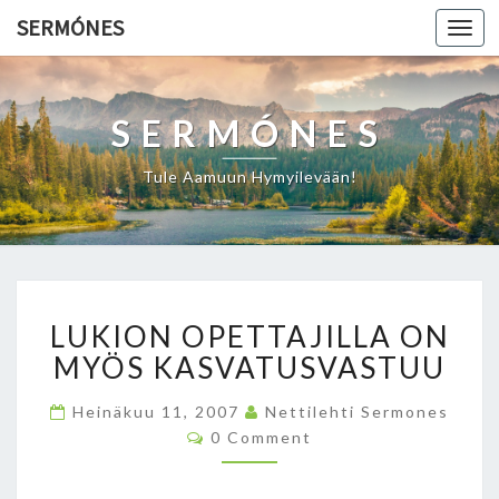
SERMÓNES
Togg
navi
SERMÓNES
Tule Aamuun Hymyilevään!
L
LUKION OPETTAJILLA ON
U
K
MYÖS KASVATUSVASTUU
I
O
Heinäkuu 11, 2007
Nettilehti Sermones
N
C
0 Comment
O
O
M
P
M