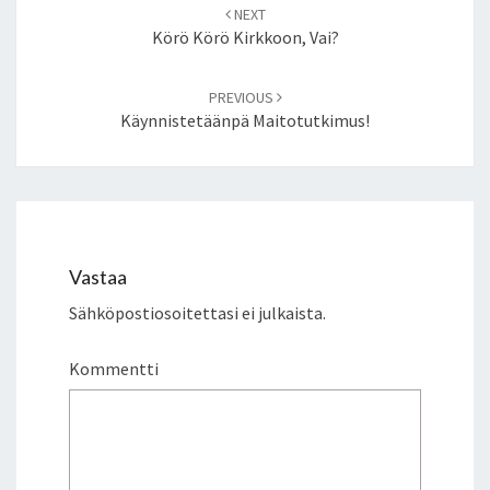
Post
NEXT
navigation
Körö Körö Kirkkoon, Vai?
PREVIOUS
Käynnistetäänpä Maitotutkimus!
Vastaa
Sähköpostiosoitettasi ei julkaista.
Kommentti