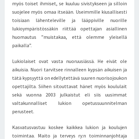
myös toiset ihmiset, se kuuluu sivistykseen ja silloin
suojelee myös omaa itseään. Useimmille kiusallisesti
toisiaan lähenteleville ja lääppiville nuorille
lukioympäristössäkin riittää opettajan asiallinen
huomautus ”muistakaa, että olemme yleisellä
paikalla”.
Lukiolaiset ovat vasta nuoruusiässä. He eivät ole
aikuisia. Nuori tarvitsee rinnalleen kypsän aikuisen ja
tätä kypsyyttä on edellytettävä suuren nuorisojoukon
opettajilta. Siihen sitouttavat hänet myös koululait
sekä vuonna 2003 julkaistut eli siis uusimmat
valtakunnalliset lukion opetussuunnitelman
perusteet.
Kasvatusvastuu koskee kaikkea lukion ja koulujen
toimintaa. Maito ja terveys ry:n toiminnanjohtaja