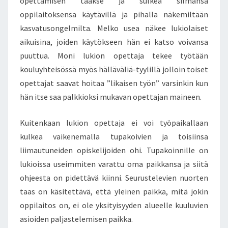
opettamisen taakse ja sulkea silmänsä
U
oppilaitoksensa käytävillä ja pihalla näkemiltään
S
kasvatusongelmilta. Melko usea näkee lukiolaiset
V
aikuisina, joiden käytökseen hän ei katso voivansa
A
puuttua. Moni lukion opettaja tekee työtään
S
T
kouluyhteisössä myös hälläväliä-tyylillä jolloin toiset
U
opettajat saavat hoitaa ”likaisen työn” varsinkin kun
U
hän itse saa palkkioksi mukavan opettajan maineen.
Kuitenkaan lukion opettaja ei voi työpaikallaan
kulkea vaikenemalla tupakoivien ja toisiinsa
liimautuneiden opiskelijoiden ohi. Tupakoinnille on
lukioissa useimmiten varattu oma paikkansa ja siitä
ohjeesta on pidettävä kiinni. Seurustelevien nuorten
taas on käsitettävä, että yleinen paikka, mitä jokin
oppilaitos on, ei ole yksityisyyden alueelle kuuluvien
asioiden paljastelemisen paikka.