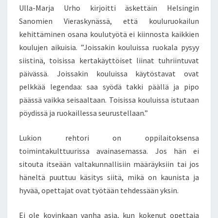
Ulla-Marja Urho kirjoitti äskettäin Helsingin
Sanomien Vieraskynässä, että kouluruokailun
kehittäminen osana koulutyötä ei kiinnosta kaikkien
koulujen aikuisia. ”Joissakin kouluissa ruokala pysyy
siistinä, toisissa kertakäyttöiset liinat tuhriintuvat
päivässä. Joissakin kouluissa käytöstavat ovat
pelkkää legendaa: saa syödä takki päällä ja pipo
päässä vaikka seisaaltaan. Toisissa kouluissa istutaan
pöydissä ja ruokaillessa seurustellaan.”
Lukion rehtori on oppilaitoksensa
toimintakulttuurissa avainasemassa. Jos hän ei
sitouta itseään valtakunnallisiin määräyksiin tai jos
häneltä puuttuu käsitys siitä, mikä on kaunista ja
hyvää, opettajat ovat työtään tehdessään yksin.
Ei ole kovinkaan vanha asia, kun kokenut opettaja