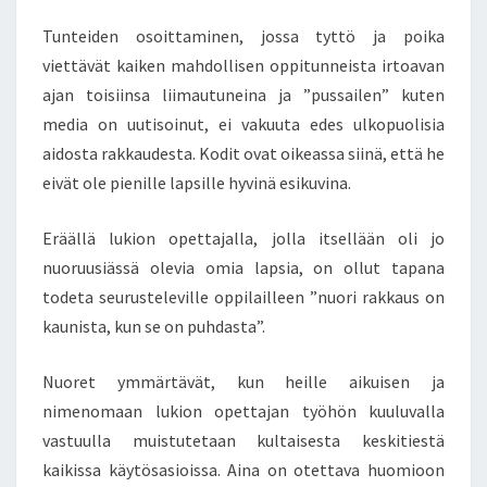
Tunteiden osoittaminen, jossa tyttö ja poika
viettävät kaiken mahdollisen oppitunneista irtoavan
ajan toisiinsa liimautuneina ja ”pussailen” kuten
media on uutisoinut, ei vakuuta edes ulkopuolisia
aidosta rakkaudesta. Kodit ovat oikeassa siinä, että he
eivät ole pienille lapsille hyvinä esikuvina.
Eräällä lukion opettajalla, jolla itsellään oli jo
nuoruusiässä olevia omia lapsia, on ollut tapana
todeta seurusteleville oppilailleen ”nuori rakkaus on
kaunista, kun se on puhdasta”.
Nuoret ymmärtävät, kun heille aikuisen ja
nimenomaan lukion opettajan työhön kuuluvalla
vastuulla muistutetaan kultaisesta keskitiestä
kaikissa käytösasioissa. Aina on otettava huomioon