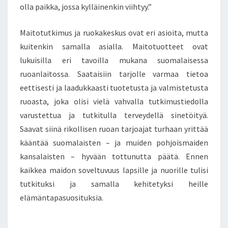
olla paikka, jossa kylläinenkin viihtyy.”
Maitotutkimus ja ruokakeskus ovat eri asioita, mutta
kuitenkin samalla asialla. Maitotuotteet ovat
lukuisilla eri tavoilla mukana suomalaisessa
ruoanlaitossa. Saataisiin tarjolle varmaa tietoa
eettisesti ja laadukkaasti tuotetusta ja valmistetusta
ruoasta, joka olisi vielä vahvalla tutkimustiedolla
varustettua ja tutkitulla terveydellä sinetöityä.
Saavat siinä rikollisen ruoan tarjoajat turhaan yrittää
kääntää suomalaisten – ja muiden pohjoismaiden
kansalaisten – hyvään tottunutta päätä. Ennen
kaikkea maidon soveltuvuus lapsille ja nuorille tulisi
tutkituksi ja samalla kehitetyksi heille
elämäntapasuosituksia.