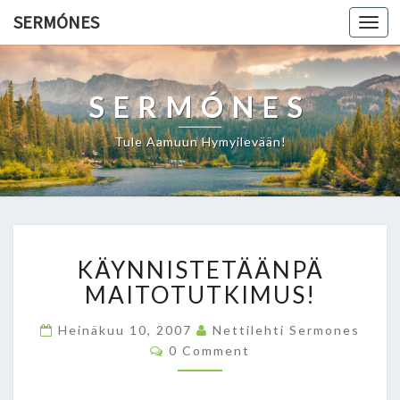
SERMÓNES
Togg
navi
SERMÓNES
Tule Aamuun Hymyilevään!
K
KÄYNNISTETÄÄNPÄ
Ä
Y
MAITOTUTKIMUS!
N
N
Heinäkuu 10, 2007
Nettilehti Sermones
I
C
0 Comment
O
S
M
T
M