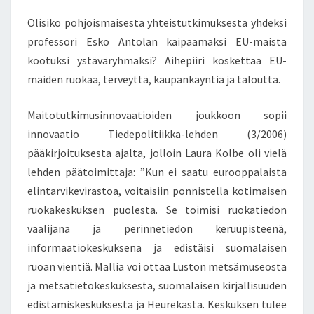
Olisiko pohjoismaisesta yhteistutkimuksesta yhdeksi
professori Esko Antolan kaipaamaksi EU-maista
kootuksi ystäväryhmäksi? Aihepiiri koskettaa EU-
maiden ruokaa, terveyttä, kaupankäyntiä ja taloutta.
Maitotutkimusinnovaatioiden joukkoon sopii
innovaatio Tiedepolitiikka-lehden (3/2006)
pääkirjoituksesta ajalta, jolloin Laura Kolbe oli vielä
lehden päätoimittaja: ”Kun ei saatu eurooppalaista
elintarvikevirastoa, voitaisiin ponnistella kotimaisen
ruokakeskuksen puolesta. Se toimisi ruokatiedon
vaalijana ja perinnetiedon keruupisteenä,
informaatiokeskuksena ja edistäisi suomalaisen
ruoan vientiä. Mallia voi ottaa Luston metsämuseosta
ja metsätietokeskuksesta, suomalaisen kirjallisuuden
edistämiskeskuksesta ja Heurekasta. Keskuksen tulee