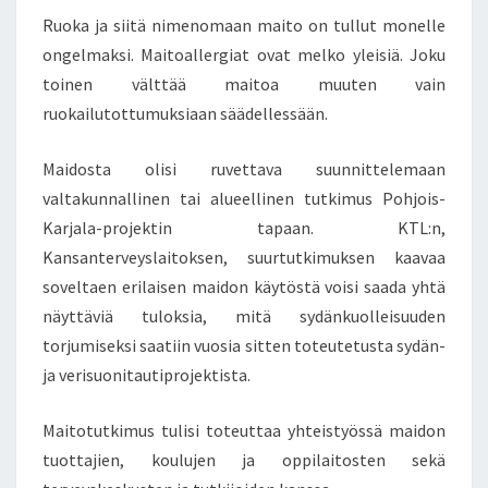
E
E
N
Ruoka ja siitä nimenomaan maito on tullut monelle
T
T
S
ongelmaksi. Maitoallergiat ovat melko yleisiä. Joku
Ä
Ä
toinen välttää maitoa muuten vain
N
ruokailutottumuksiaan säädellessään.
P
Ä
Maidosta olisi ruvettava suunnittelemaan
M
valtakunnallinen tai alueellinen tutkimus Pohjois-
A
I
Karjala-projektin tapaan. KTL:n,
T
Kansanterveyslaitoksen, suurtutkimuksen kaavaa
O
soveltaen erilaisen maidon käytöstä voisi saada yhtä
T
näyttäviä tuloksia, mitä sydänkuolleisuuden
U
T
torjumiseksi saatiin vuosia sitten toteutetusta sydän-
K
ja verisuonitautiprojektista.
I
M
Maitotutkimus tulisi toteuttaa yhteistyössä maidon
U
tuottajien, koulujen ja oppilaitosten sekä
S
!