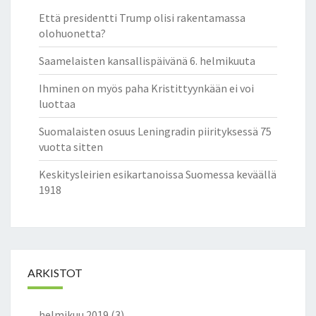
Että presidentti Trump olisi rakentamassa
olohuonetta?
Saamelaisten kansallispäivänä 6. helmikuuta
Ihminen on myös paha Kristittyynkään ei voi
luottaa
Suomalaisten osuus Leningradin piirityksessä 75
vuotta sitten
Keskitysleirien esikartanoissa Suomessa keväällä
1918
ARKISTOT
helmikuu 2019
(3)