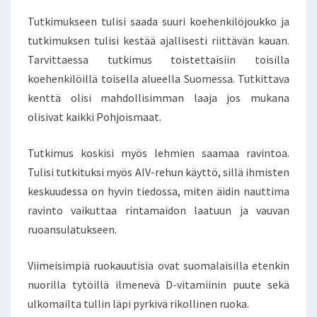
Tutkimukseen tulisi saada suuri koehenkilöjoukko ja
tutkimuksen tulisi kestää ajallisesti riittävän kauan.
Tarvittaessa tutkimus toistettaisiin toisilla
koehenkilöillä toisella alueella Suomessa. Tutkittava
kenttä olisi mahdollisimman laaja jos mukana
olisivat kaikki Pohjoismaat.
Tutkimus koskisi myös lehmien saamaa ravintoa.
Tulisi tutkituksi myös AIV-rehun käyttö, sillä ihmisten
keskuudessa on hyvin tiedossa, miten äidin nauttima
ravinto vaikuttaa rintamaidon laatuun ja vauvan
ruoansulatukseen.
Viimeisimpiä ruokauutisia ovat suomalaisilla etenkin
nuorilla tytöillä ilmenevä D-vitamiinin puute sekä
ulkomailta tullin läpi pyrkivä rikollinen ruoka.