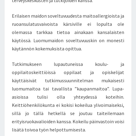
terveyskeskusten ja tutkijoiden kanssa.
Erilaisen maidon soveltuvuudesta maitoallergioista ja
ruoansulatusvaivoista kärsiville ei lopulta ole
olemassa tarkkaa tietoa ainakaan kansalaisten
käytössä. Luomumaidon soveltuvuuskin on monesti
käytännön kokemuksista opittua.
Tutkimukseen lupautuneissa koulu- ja
oppilaitoskeittiöissä oppilaat ja opiskelijat
käyttäisivät tutkimussuunnitelman mukaisesti
luomumaitoa tai tavallista ”kaupanmaitoa”. Lupa-
asioissa tulisi olla yhteydessä koteihin.
Keittiöhenkilökunta ei kokisi kokeilua ylivoimaiseksi,
sillä jo tällä hetkellä se joutuu taiteilemaan
erityisruokavalioiden kanssa. Kokeilu päinvastoin voisi
lisätä toivoa työn helpottumisesta.