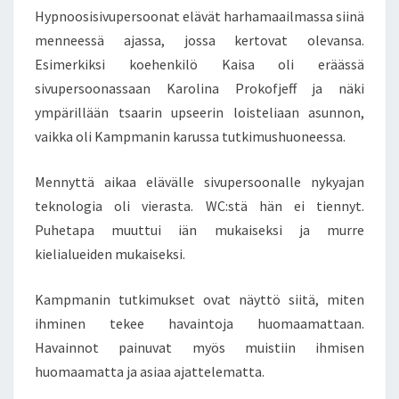
Hypnoosisivupersoonat elävät harhamaailmassa siinä
menneessä ajassa, jossa kertovat olevansa.
Esimerkiksi koehenkilö Kaisa oli eräässä
sivupersoonassaan Karolina Prokofjeff ja näki
ympärillään tsaarin upseerin loisteliaan asunnon,
vaikka oli Kampmanin karussa tutkimushuoneessa.
Mennyttä aikaa elävälle sivupersoonalle nykyajan
teknologia oli vierasta. WC:stä hän ei tiennyt.
Puhetapa muuttui iän mukaiseksi ja murre
kielialueiden mukaiseksi.
Kampmanin tutkimukset ovat näyttö siitä, miten
ihminen tekee havaintoja huomaamattaan.
Havainnot painuvat myös muistiin ihmisen
huomaamatta ja asiaa ajattelematta.