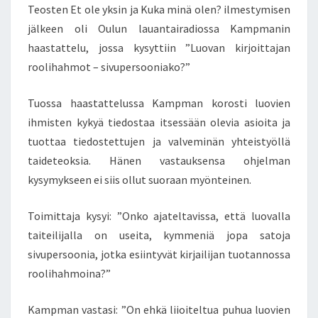
Teosten Et ole yksin ja Kuka minä olen? ilmestymisen
jälkeen oli Oulun lauantairadiossa Kampmanin
haastattelu, jossa kysyttiin ”Luovan kirjoittajan
roolihahmot – sivupersooniako?”
Tuossa haastattelussa Kampman korosti luovien
ihmisten kykyä tiedostaa itsessään olevia asioita ja
tuottaa tiedostettujen ja valveminän yhteistyöllä
taideteoksia. Hänen vastauksensa ohjelman
kysymykseen ei siis ollut suoraan myönteinen.
Toimittaja kysyi: ”Onko ajateltavissa, että luovalla
taiteilijalla on useita, kymmeniä jopa satoja
sivupersoonia, jotka esiintyvät kirjailijan tuotannossa
roolihahmoina?”
Kampman vastasi: ”On ehkä liioiteltua puhua luovien