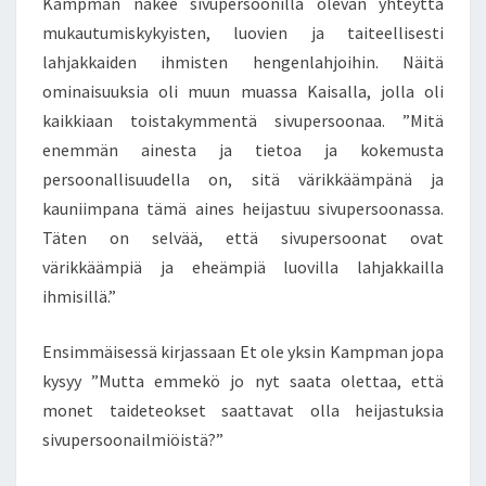
Kampman näkee sivupersoonilla olevan yhteyttä
mukautumiskykyisten, luovien ja taiteellisesti
lahjakkaiden ihmisten hengenlahjoihin. Näitä
ominaisuuksia oli muun muassa Kaisalla, jolla oli
kaikkiaan toistakymmentä sivupersoonaa. ”Mitä
enemmän ainesta ja tietoa ja kokemusta
persoonallisuudella on, sitä värikkäämpänä ja
kauniimpana tämä aines heijastuu sivupersoonassa.
Täten on selvää, että sivupersoonat ovat
värikkäämpiä ja eheämpiä luovilla lahjakkailla
ihmisillä.”
Ensimmäisessä kirjassaan Et ole yksin Kampman jopa
kysyy ”Mutta emmekö jo nyt saata olettaa, että
monet taideteokset saattavat olla heijastuksia
sivupersoonailmiöistä?”