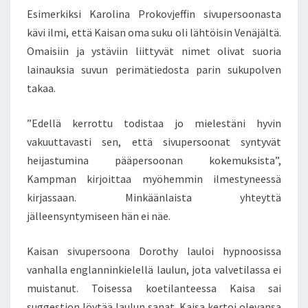
Esimerkiksi Karolina Prokovjeffin sivupersoonasta
kävi ilmi, että Kaisan oma suku oli lähtöisin Venäjältä.
Omaisiin ja ystäviin liittyvät nimet olivat suoria
lainauksia suvun perimätiedosta parin sukupolven
takaa.
”Edellä kerrottu todistaa jo mielestäni hyvin
vakuuttavasti sen, että sivupersoonat syntyvät
heijastumina pääpersoonan kokemuksista”,
Kampman kirjoittaa myöhemmin ilmestyneessä
kirjassaan. Minkäänlaista yhteyttä
jälleensyntymiseen hän ei näe.
Kaisan sivupersoona Dorothy lauloi hypnoosissa
vanhalla englanninkielellä laulun, jota valvetilassa ei
muistanut. Toisessa koetilanteessa Kaisa sai
suggestion löytää laulun sanat. Kaisa kertoi olevansa