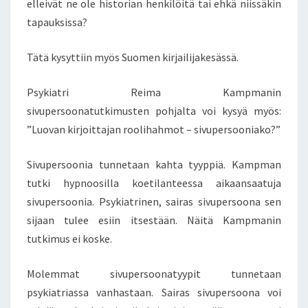
elleivät ne ole historian henkilöitä tai ehkä niissäkin
–
tapauksissa?
S
I
Tätä kysyttiin myös Suomen kirjailijakesässä.
V
U
P
Psykiatri Reima Kampmanin
E
sivupersoonatutkimusten pohjalta voi kysyä myös:
R
”Luovan kirjoittajan roolihahmot – sivupersooniako?”
S
O
Sivupersoonia tunnetaan kahta tyyppiä. Kampman
O
N
tutki hypnoosilla koetilanteessa aikaansaatuja
I
sivupersoonia. Psykiatrinen, sairas sivupersoona sen
A
sijaan tulee esiin itsestään. Näitä Kampmanin
K
tutkimus ei koske.
O
?
Molemmat sivupersoonatyypit tunnetaan
psykiatriassa vanhastaan. Sairas sivupersoona voi