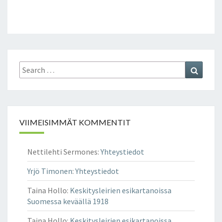
Search
Search
for:
VIIMEISIMMÄT KOMMENTIT
Nettilehti Sermones
:
Yhteystiedot
Yrjö Timonen
:
Yhteystiedot
Taina Hollo
:
Keskitysleirien esikartanoissa
Suomessa keväällä 1918
Taina Hollo
:
Keskitysleirien esikartanoissa