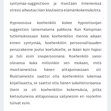
syntymää-suggestioon ja itsestään ilmenevissä
stressi aiheutuu liian kivuliaista elämänkokemuksista.
Hypnoosissa koehenkilö kokee hypnotisoijan
suggestion lainomaisena pakkona. Kun Kampman
tutkimuksissaan käski koehenkilön mennä aikaan
ennen syntymää, koehenkilön persoonallisuuden
perusrakenne joutui koetukselle, se ikään kuin hajosi
ja tuli esiin sivupersoonana. Koehenkilö sanoi
olevansa kuka milloinkin sen mukaan, mitä
muistiaineistoa hänen alitajunnassaan oli.
Muistiaineisto saattoi olla koehenkilön lukemaa
kirjallisuutta, se saattoi olla hänen sukuhistoriaansa.
Usein se oli koehenkilön kokemuksia, jotka
kietoutuneina alitajunnassa säilyneisiin eri rooleihin
tulivat esiin.