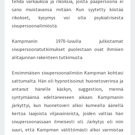
tehdä varkauksia ja rikoksia, joista pääpersoona ei
sano muistavansa mitään. Kun syytetty kiistää
rikokset, kysymys voi olla psykiatrisesta
sivupersoonailmiöstä.
Kampmanin 1970-luvulla julkistamat
sivupersoonatutkimukset puolestaan ovat ihmisen
alitajunnan rakenteen tutkimusta.
Ensimmäisen sivupersoonailmiön Kampman kohtasi
sattumalta. Hän oli hypnotisoinut huonetoverinsa ja
antanut hänelle käskyn, suggestion, mennä
syntymäänsä edeltäneeseen aikaan. Kampmanin
järkyttyi, kun huonetoveri alkoi kumealla äänellä
kertoa laajoista viljavainioista, joiden valtias hän
sivupersoonassaan ilmeisesti oli. Järkytys oli niin
suuri, että Kampman välittömästi alkoi varmistaa