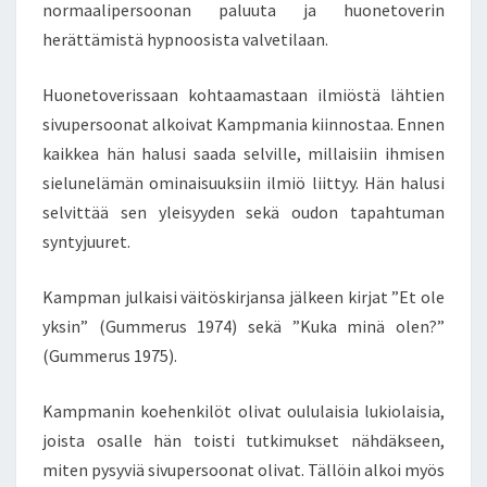
normaalipersoonan paluuta ja huonetoverin
herättämistä hypnoosista valvetilaan.
Huonetoverissaan kohtaamastaan ilmiöstä lähtien
sivupersoonat alkoivat Kampmania kiinnostaa. Ennen
kaikkea hän halusi saada selville, millaisiin ihmisen
sielunelämän ominaisuuksiin ilmiö liittyy. Hän halusi
selvittää sen yleisyyden sekä oudon tapahtuman
syntyjuuret.
Kampman julkaisi väitöskirjansa jälkeen kirjat ”Et ole
yksin” (Gummerus 1974) sekä ”Kuka minä olen?”
(Gummerus 1975).
Kampmanin koehenkilöt olivat oululaisia lukiolaisia,
joista osalle hän toisti tutkimukset nähdäkseen,
miten pysyviä sivupersoonat olivat. Tällöin alkoi myös