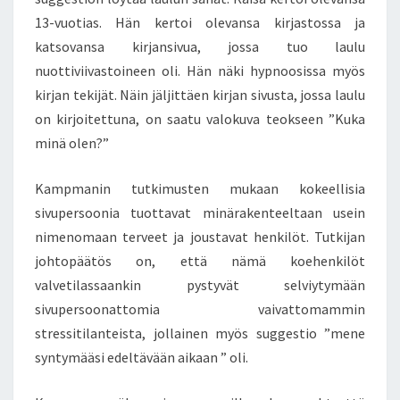
13-vuotias. Hän kertoi olevansa kirjastossa ja
katsovansa kirjansivua, jossa tuo laulu
nuottiviivastoineen oli. Hän näki hypnoosissa myös
kirjan tekijät. Näin jäljittäen kirjan sivusta, jossa laulu
on kirjoitettuna, on saatu valokuva teokseen ”Kuka
minä olen?”
Kampmanin tutkimusten mukaan kokeellisia
sivupersoonia tuottavat minärakenteeltaan usein
nimenomaan terveet ja joustavat henkilöt. Tutkijan
johtopäätös on, että nämä koehenkilöt
valvetilassaankin pystyvät selviytymään
sivupersoonattomia vaivattomammin
stressitilanteista, jollainen myös suggestio ”mene
syntymääsi edeltävään aikaan ” oli.