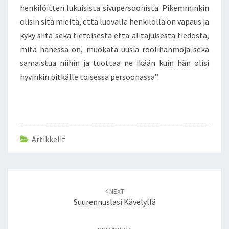
henkilöitten lukuisista sivupersoonista. Pikemminkin
olisin sitä mieltä, että luovalla henkilöllä on vapaus ja
kyky siitä sekä tietoisesta että alitajuisesta tiedosta,
mitä hänessä on, muokata uusia roolihahmoja sekä
samaistua niihin ja tuottaa ne ikään kuin hän olisi
hyvinkin pitkälle toisessa persoonassa”.
Artikkelit
Post
NEXT
navigation
Suurennuslasi Kävelyllä