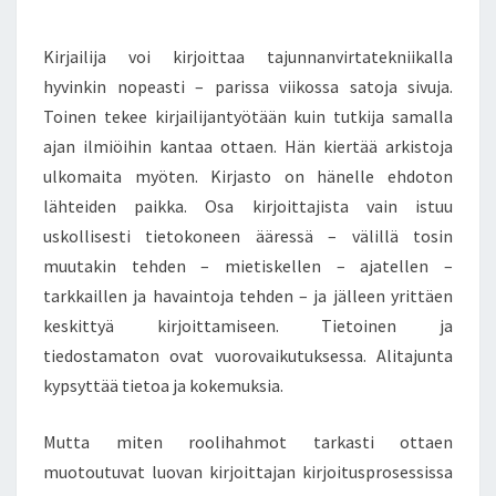
R
E
N
J
T
Kirjailija voi kirjoittaa tajunnanvirtatekniikalla
O
S
I
hyvinkin nopeasti – parissa viikossa satoja sivuja.
T
Toinen tekee kirjailijantyötään kuin tutkija samalla
T
ajan ilmiöihin kantaa ottaen. Hän kiertää arkistoja
A
ulkomaita myöten. Kirjasto on hänelle ehdoton
J
A
lähteiden paikka. Osa kirjoittajista vain istuu
N
uskollisesti tietokoneen ääressä – välillä tosin
R
muutakin tehden – mietiskellen – ajatellen –
O
tarkkaillen ja havaintoja tehden – ja jälleen yrittäen
O
L
keskittyä kirjoittamiseen. Tietoinen ja
I
tiedostamaton ovat vuorovaikutuksessa. Alitajunta
H
kypsyttää tietoa ja kokemuksia.
A
H
Mutta miten roolihahmot tarkasti ottaen
M
O
muotoutuvat luovan kirjoittajan kirjoitusprosessissa
T