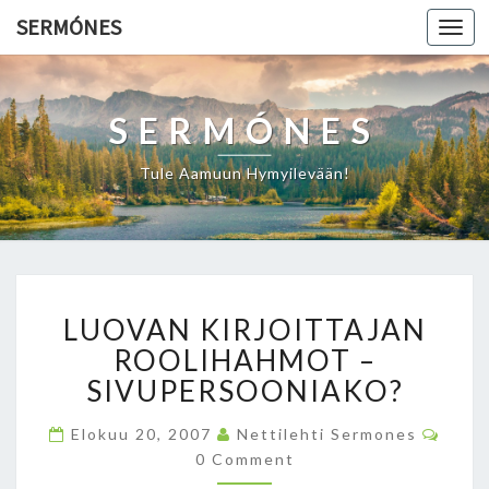
SERMÓNES
Togg
navi
SERMÓNES
Tule Aamuun Hymyilevään!
L
LUOVAN KIRJOITTAJAN
U
O
ROOLIHAHMOT –
V
SIVUPERSOONIAKO?
A
N
C
Elokuu 20, 2007
Nettilehti Sermones
O
K
0 Comment
M
I
M