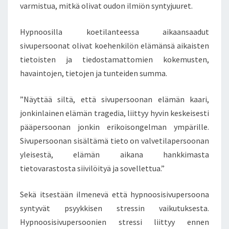
varmistua, mitkä olivat oudon ilmiön syntyjuuret.
Hypnoosilla koetilanteessa aikaansaadut
sivupersoonat olivat koehenkilön elämänsä aikaisten
tietoisten ja tiedostamattomien kokemusten,
havaintojen, tietojen ja tunteiden summa.
”Näyttää siltä, että sivupersoonan elämän kaari,
jonkinlainen elämän tragedia, liittyy hyvin keskeisesti
pääpersoonan jonkin erikoisongelman ympärille.
Sivupersoonan sisältämä tieto on valvetilapersoonan
yleisestä, elämän aikana hankkimasta
tietovarastosta siivilöityä ja sovellettua.”
Sekä itsestään ilmenevä että hypnoosisivupersoona
syntyvät psyykkisen stressin vaikutuksesta.
Hypnoosisivupersoonien stressi liittyy ennen