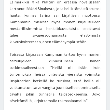
Esimerkiksi Mika Waltari on eräässä novellissaan
kertonut lääkäri Sinuhesta, joka hellittämättä seurasi
häntä, kunnes tarina sai kirjallisen muotonsa.
Kampmanin mielestä myös monet kirjallisuuden
mestarillisimmista henkilökuvauksista osoittavat
lähes sivupersoonamaista eläytymistä
kuvauskohteeseen ja sen elämänympäristöön.
Toisessa kirjassaan Kampman kertoo hyvin monien
taiteilijoiden kiinnostuneen hänen
tutkimusaiheestaan. ”Heillä oli ikään kuin
tuntemuksia heissä piilevistä vieraista voimista.
Inspiraation hetkellä he tunsivat, että heillä oli
voittamaton tarve vangita juuri itselleen ominaisella
tavalla jokin tunnetila taideteokseensa. Joko
säveltämällä, kirjoittamalla tai maalaamalla.”