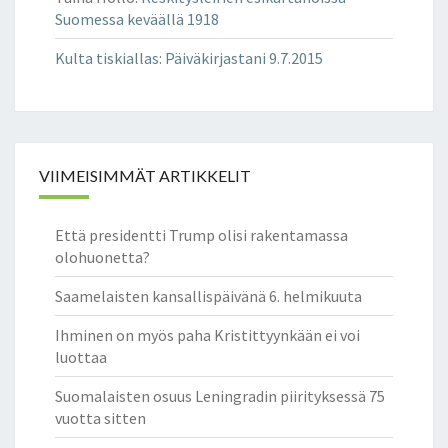
Suomessa keväällä 1918
Kulta tiskiallas
:
Päiväkirjastani 9.7.2015
VIIMEISIMMÄT ARTIKKELIT
Että presidentti Trump olisi rakentamassa
olohuonetta?
Saamelaisten kansallispäivänä 6. helmikuuta
Ihminen on myös paha Kristittyynkään ei voi
luottaa
Suomalaisten osuus Leningradin piirityksessä 75
vuotta sitten