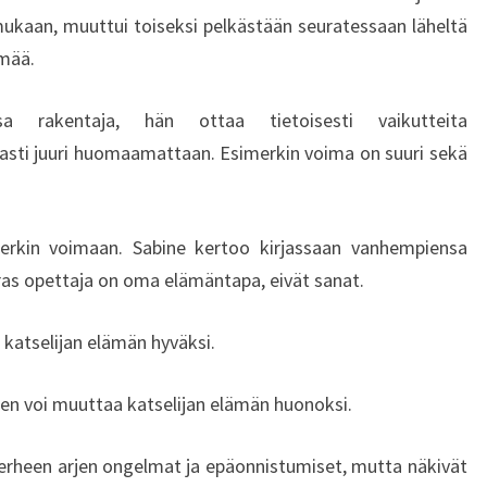
ukaan, muuttui toiseksi pelkästään seuratessaan läheltä
ämää.
rakentaja, hän ottaa tietoisesti vaikutteita
sti juuri huomaamattaan. Esimerkin voima on suuri sekä
rkin voimaan. Sabine kertoo kirjassaan vanhempiensa
s opettaja on oma elämäntapa, eivät sanat.
katselijan elämän hyväksi.
n voi muuttaa katselijan elämän huonoksi.
erheen arjen ongelmat ja epäonnistumiset, mutta näkivät