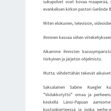
sukupolvet ovat kovaa maaperää, 
evankelisen kirkon pastori Gerlinde 
Miten elokuvien, television, videoide
Ihminen kasvaa siihen viitekehykseen
Aikamme ihmisten kasvuympäristöä 
törkyinen ja järjetön ohjelmisto.
Mutta: viihdettähän tekevät aikuiset
Saksalainen Sabine Kuegler k
”Viidakkotyttö” omaa ja perheens
keskellä Länsi-Papuan aarniom
kostonkierteessä ja jonka perhe-