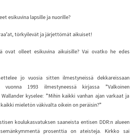
L
E
et esikuvina lapsille ja nuorille?
V
A
I
aa’at, törkyilevät ja järjettömät aikuiset!
K
U
 ovat olleet esikuvina aikuisille? Vai ovatko he edes
T
U
S
ttelee jo vuosia sitten ilmestyneissä dekkareissaan
T
A
si vuonna 1993 ilmestyneessä kirjassa ”Valkoinen
?
 Wallander kyselee: ”Mihin kaikki vanhan ajan varkaat ja
kaikki mieletön väkivalta oikein on peräisin?”
istisen koulukasvatuksen saaneista entisen DDR:n alueen
itsemänkymmentä prosenttia on ateisteja. Kirkko sai