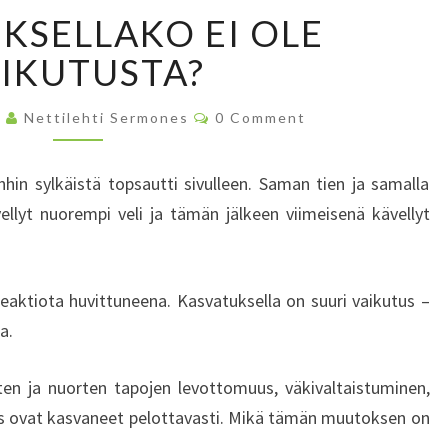
K
KSELLAKO EI OLE
A
S
IKUTUSTA?
V
A
C
7
Nettilehti Sermones
0 Comment
T
O
M
U
M
E
K
nhin sylkäistä topsautti sivulleen. Saman tien ja samalla
N
S
T
vellyt nuorempi veli ja tämän jälkeen viimeisenä kävellyt
S
E
L
L
reaktiota huvittuneena. Kasvatuksella on suuri vaikutus –
A
a.
K
O
E
ten ja nuorten tapojen levottomuus, väkivaltaistuminen,
I
yys ovat kasvaneet pelottavasti. Mikä tämän muutoksen on
O