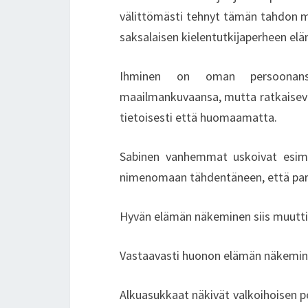
välittömästi tehnyt tämän tahdon m
saksalaisen kielentutkijaperheen el
Ihminen on oman persoonansa 
maailmankuvaansa, mutta ratkaiseva
tietoisesti että huomaamatta.
Sabinen vanhemmat uskoivat esime
nimenomaan tähdentäneen, että para
Hyvän elämän näkeminen siis muutti 
Vastaavasti huonon elämän näkemine
Alkuasukkaat näkivät valkoihoisen p