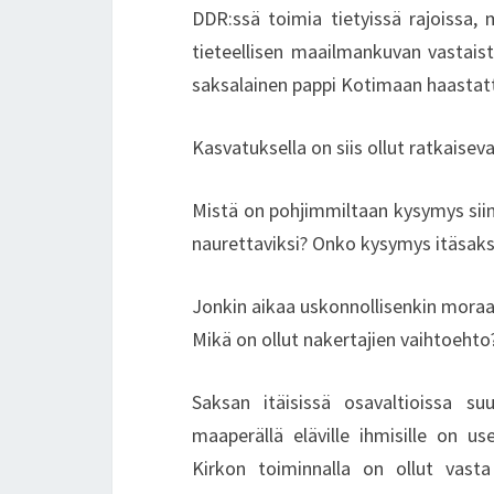
DDR:ssä toimia tietyissä rajoissa, 
tieteellisen maailmankuvan vastais
saksalainen pappi Kotimaan haastat
Kasvatuksella on siis ollut ratkaise
Mistä on pohjimmiltaan kysymys siin
naurettaviksi? Onko kysymys itäsak
Jonkin aikaa uskonnollisenkin moraa
Mikä on ollut nakertajien vaihtoehto
Saksan itäisissä osavaltioissa suu
maaperällä eläville ihmisille on us
Kirkon toiminnalla on ollut vasta