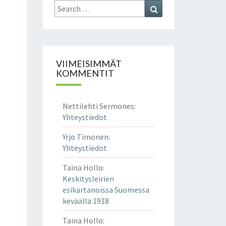
Search
Search
for:
VIIMEISIMMÄT
KOMMENTIT
Nettilehti Sermones
:
Yhteystiedot
Yrjö Timonen
:
Yhteystiedot
Taina Hollo
:
Keskitysleirien
esikartanoissa Suomessa
keväällä 1918
Taina Hollo
: