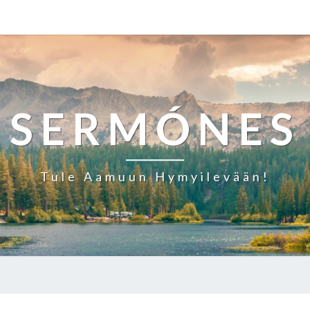
SERMÓNES
Tule Aamuun Hymyilevään!