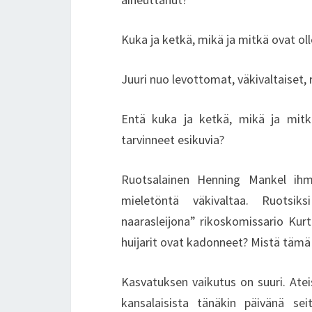
Kuka ja ketkä, mikä ja mitkä ovat olle
Juuri nuo levottomat, väkivaltaiset, r
Entä kuka ja ketkä, mikä ja mitkä
tarvinneet esikuvia?
Ruotsalainen Henning Mankel ihme
mieletöntä väkivaltaa. Ruotsik
naarasleijona” rikoskomissario Kurt
huijarit ovat kadonneet? Mistä tämä 
Kasvatuksen vaikutus on suuri. Ate
kansalaisista tänäkin päivänä se