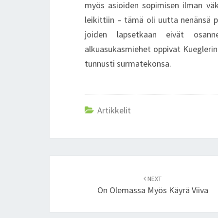
myös asioiden sopimisen ilman väkiv
leikittiin – tämä oli uutta nenänsä p
joiden lapsetkaan eivät osan
alkuasukasmiehet oppivat Kueglerin 
tunnusti surmatekonsa.
Artikkelit
Post
NEXT
navigation
On Olemassa Myös Käyrä Viiva