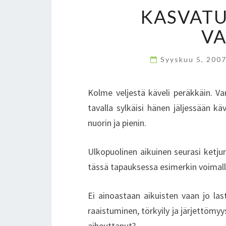
KASVATU
VA
Syyskuu 5, 200
Kolme veljestä käveli peräkkäin. Va
tavalla sylkäisi hänen jäljessään kä
nuorin ja pienin.
Ulkopuolinen aikuinen seurasi ketju
tässä tapauksessa esimerkin voimall
Ei ainoastaan aikuisten vaan jo las
raaistuminen, törkyily ja järjettöm
aiheuttanut?