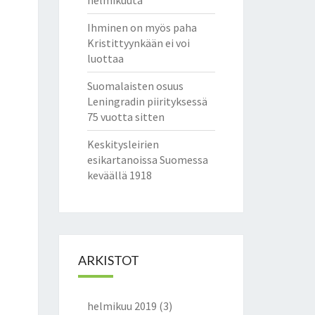
helmikuuta
Ihminen on myös paha
Kristittyynkään ei voi
luottaa
Suomalaisten osuus
Leningradin piirityksessä
75 vuotta sitten
Keskitysleirien
esikartanoissa Suomessa
keväällä 1918
ARKISTOT
helmikuu 2019
(3)