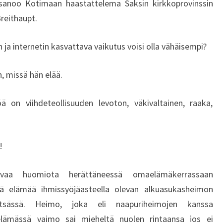
sanoo Kotimaan haastattelema Saksin kirkkoprovinssin
Breithaupt.
n ja internetin kasvattava vaikutus voisi olla vähäisempi?
, missä hän elää.
on viihdeteollisuuden levoton, väkivaltainen, raaka,
!
uvaa huomiota herättäneessä omaelämäkerrassaan
ä elämää ihmissyöjäasteella olevan alkuasukasheimon
etsässä. Heimo, joka eli naapuriheimojen kanssa
elämässä vaimo sai mieheltä nuolen rintaansa jos ei