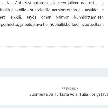
altaa. Anteeksi antamisen jälkeen jälleen naurettiin ja
itkillä puikoilla koristeleville aarniometsän alkuasukkaille
neet leikkiä. Myös oman vaimon kunnioittamisen
perheeltä, ja pelottava heimopäällikkö kuolinvuoteellaan
PREVIOUS
Suomesta Ja Turkista Voisi Tulla Tosiystäv