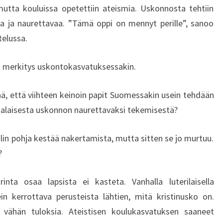
mutta kouluissa opetettiin ateismia. Uskonnosta tehtiin
ta ja naurettavaa. ”Tämä oppi on mennyt perille”, sanoo
telussa.
va merkitys uskontokasvatuksessakin.
ä, että viihteen keinoin papit Suomessakin usein tehdään
salaisesta uskonnon naurettavaksi tekemisestä?
lin pohja kestää nakertamista, mutta sitten se jo murtuu.
?
rinta osaa lapsista ei kasteta. Vanhalla luterilaisella
ein kerrottava perusteista lähtien, mitä kristinusko on.
 vähän tuloksia. Ateistisen koulukasvatuksen saaneet