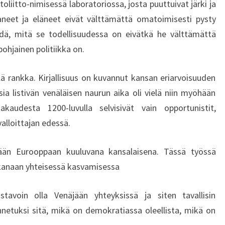
itto-nimisessä laboratoriossa, josta puuttuivat järki ja
aneet ja eläneet eivät välttämättä omatoimisesti pysty
dä, mitä se todellisuudessa on eivätkä he välttämättä
ohjainen politiikka on.
llä rankka. Kirjallisuus on kuvannut kansan eriarvoisuuden
sia listivän venäläisen naurun aika oli vielä niin myöhään
akaudesta 1200-luvulla selvisivät vain opportunistit,
alloittajan edessä.
seään Eurooppaan kuuluvana kansalaisena. Tässä työssä
ukanaan yhteisessä kasvamisessa
ustavoin olla Venäjään yhteyksissä ja siten tavallisin
etuksi sitä, mikä on demokratiassa oleellista, mikä on