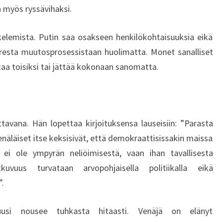
I
myös ryssävihaksi.
kkelemista. Putin saa osakseen henkilökohtaisuuksia eikä
resta muutosprosessistaan huolimatta. Monet sanalliset
ihtaa toisiksi tai jättää kokonaan sanomatta.
ttavana. Hän lopettaa kirjoituksensa lauseisiin: ”Parasta
 venäläiset itse keksisivät, että demokraattisissakin maissa
ei ole ympyrän neliöimisestä, vaan ihan tavallisesta
atkuvuus turvataan arvopohjaisella politiikalla eikä
”.
 uusi nousee tuhkasta hitaasti. Venäjä on elänyt