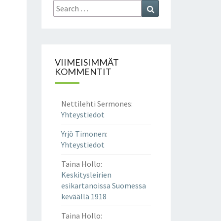
Search
Search
for:
VIIMEISIMMÄT
KOMMENTIT
Nettilehti Sermones
:
Yhteystiedot
Yrjö Timonen
:
Yhteystiedot
Taina Hollo
:
Keskitysleirien
esikartanoissa Suomessa
keväällä 1918
Taina Hollo
: