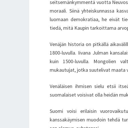
seitsemänkymmentä vuotta Neuvostoli
moraali. Siinä yhteiskunnassa kasv
luomaan demokratiaa, he eivät tie
tiedä, mitä Kaupin tarkoittama arvop
Venäjän historia on pitkällä aikaväli
1800-luvulla. Iivana Julman kansalai
kuin 1500-luvulla. Mongolien valt
mukautujat, jotka suutelivat maata v
Venäläisen ihmisen sielu etsii it
suomalaiset voisivat olla heidän m
Suomi voisi erilaisin vuorovaikut
kanssakäymisen muodoin tehdä tunn