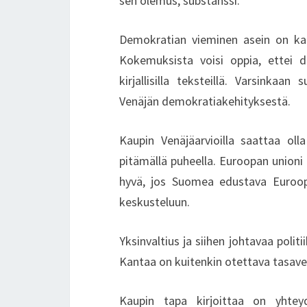
sen olemus, substanssi.
Demokratian vieminen asein on kai
Kokemuksista voisi oppia, ettei d
kirjallisilla teksteillä. Varsinka
Venäjän demokratiakehityksestä.
Kaupin Venäjäarvioilla saattaa ol
pitämällä puheella. Euroopan unioni 
hyvä, jos Suomea edustava Euroopa
keskusteluun.
Yksinvaltius ja siihen johtavaa poli
Kantaa on kuitenkin otettava tasavert
Kaupin tapa kirjoittaa on yhte