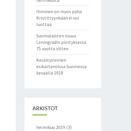
helmikuuta
Ihminen on myös paha
Kristittyynkään ei voi
luottaa
Suomalaisten osuus
Leningradin piirityksessä
75 vuotta sitten
Keskitysleirien
esikartanoissa Suomessa
keväällä 1918
ARKISTOT
helmikuu 2019
(3)