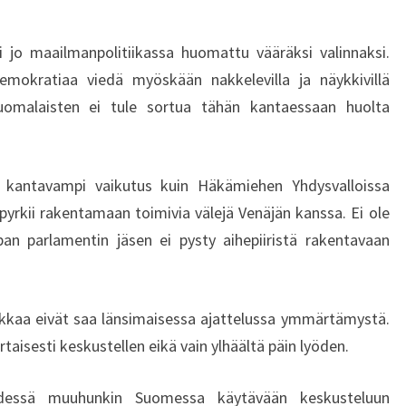
 jo maailmanpolitiikassa huomattu vääräksi valinnaksi.
emokratiaa viedä myöskään nakkelevilla ja näykkivillä
an suomalaisten ei tule sortua tähän kantaessaan huolta
la kantavampi vaikutus kuin Häkämiehen Yhdysvalloissa
pyrkii rakentamaan toimivia välejä Venäjän kanssa. Ei ole
n parlamentin jäsen ei pysty aihepiiristä rakentavaan
tiikkaa eivät saa länsimaisessa ajattelussa ymmärtämystä.
aisesti keskustellen eikä vain ylhäältä päin lyöden.
ydessä muuhunkin Suomessa käytävään keskusteluun