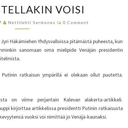
K
TELLAKIN VOISI
E
S
C
07
Nettilehti Sermones
K
0 Comment
O
U
M
M
S
E
ri Jyri Häkämiehen Yhdysvalloissa pitämästä puheesta, kun
N
T
T
emminkin sanomaan oma mielipide Venäjän presidentin
E
S
itelmista.
L
L
A
i Putinin ratkaisun ympärillä ei olekaan ollut puutetta.
K
I
N
suista on viime perjantain Kalevan alakerta-artikkeli.
V
pi kirjoittaa artikkelissa presidentti Putinin ratkaisusta
O
I
rkevyytensä vuoksi voi nimittää jo Venäjä-kaunaksi.
S