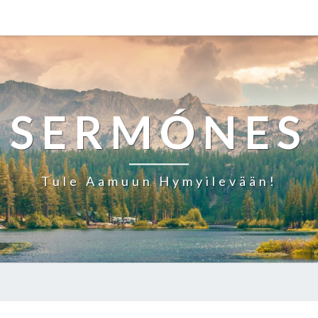
SERMÓNES
Tule Aamuun Hymyilevään!