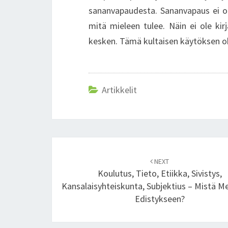
sananvapaudesta. Sananvapaus ei ole
mitä mieleen tulee. Näin ei ole kir
kesken. Tämä kultaisen käytöksen ohj
Artikkelit
Post
NEXT
navigation
Koulutus, Tieto, Etiikka, Sivistys,
Kansalaisyhteiskunta, Subjektius – Mistä M
Edistykseen?