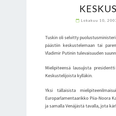
KESKUS
Lokakuu 10, 20
Tuskin oli selvitty puolustusministe
päästiin keskustelemaan tai par
Vladimir Putinin tulevaisuuden suunn
Mielipiteensä lausujista presidentt
Keskustelijoista kylläkin.
Yksi tällaisista mielipiteenilmai
Europarlamentaarikko Piia-Noora Kaup
ja samalla Venäjästä tavalla, jota kä