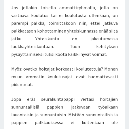
Jos jollakin toisella ammattiryhmällä, jolla on
vastaava koulutus tai ei koulutusta ollenkaan, on
parempi palkka, toimittakoon niin, ettei jatkuva
palkkatason kohottaminen yhteiskunnassa enää siitä
jatku. Yhteiskunta on jakautumassa
luokkayhteiskuntaan. Tuon kehityksen
pysäyttämiseksi tulisi koota kaikki hyvät voimat.
Myös: ovatko hoitajat korkeasti koulutettuja? Monen
muun ammatin koulutusajat ovat huomattavasti
pidemmät.
Jopa eräs seurakuntapappi vertasi hoitajien
sunnuntailisiä pappien jatkuvaan työaikaan
lauantaisin ja sunnuntaisin. Mistään sunnuntailisistä
pappien palkkauksessa ei kuitenkaan ole