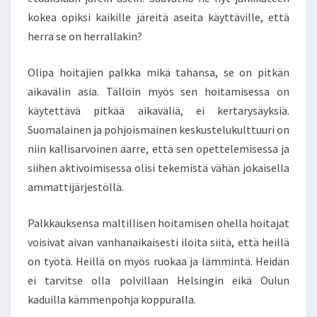
kokea opiksi kaikille järeitä aseita käyttäville, että
herra se on herrallakin?
Olipa hoitajien palkka mikä tahansa, se on pitkän
aikavälin asia. Tällöin myös sen hoitamisessa on
käytettävä pitkää aikaväliä, ei kertarysäyksiä.
Suomalainen ja pohjoismainen keskustelukulttuuri on
niin kallisarvoinen aarre, että sen opettelemisessa ja
siihen aktivoimisessa olisi tekemistä vähän jokaisella
ammattijärjestöllä.
Palkkauksensa maltillisen hoitamisen ohella hoitajat
voisivat aivan vanhanaikaisesti iloita siitä, että heillä
on työtä. Heillä on myös ruokaa ja lämmintä. Heidän
ei tarvitse olla polvillaan Helsingin eikä Oulun
kaduilla kämmenpohja koppuralla.