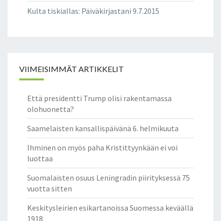
Kulta tiskiallas
:
Päiväkirjastani 9.7.2015
VIIMEISIMMÄT ARTIKKELIT
Että presidentti Trump olisi rakentamassa
olohuonetta?
Saamelaisten kansallispäivänä 6. helmikuuta
Ihminen on myös paha Kristittyynkään ei voi
luottaa
Suomalaisten osuus Leningradin piirityksessä 75
vuotta sitten
Keskitysleirien esikartanoissa Suomessa keväällä
1918