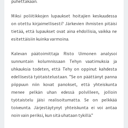
puhettakaan.
Miksi poliitikkojen lupaukset hoitajien keskuudessa
on otettu kirjaimellisesti? Järkevien ihmisten pitäisi
tietää, että lupaukset ovat aina ehdollisia, vaikka ne
esitettäisiin kuinka varmoina.
Kalevan päätoimittaja Risto Uimonen analysoi
sunnuntain kolumnissaan Tehyn vaatimuksia ja
uhkauksia todeten, että Tehy on oppinut kahdesta
edellisestä työtaistelustaan. ”Se on päättänyt panna
piippuun niin kovat panokset, että yhteiskunta
menee pelkän uhan edessä polvilleen, jolloin
työtaistelu jäisi realisoitumatta. Se on pelkkää
toiveunta. Järjestäytynyt yhteiskunta ei voi antaa
noin vain periksi, kun sitä uhataan tykillä.”