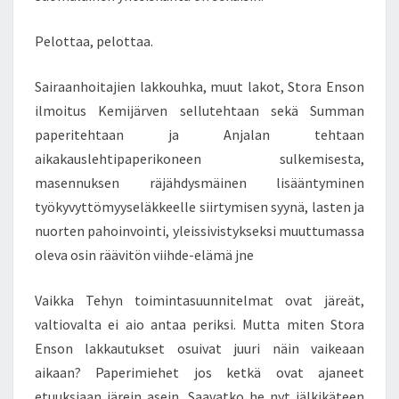
,
P
Pelottaa, pelottaa.
E
L
O
Sairaanhoitajien lakkouhka, muut lakot, Stora Enson
T
ilmoitus Kemijärven sellutehtaan sekä Summan
T
paperitehtaan ja Anjalan tehtaan
A
aikakauslehtipaperikoneen sulkemisesta,
A
masennuksen räjähdysmäinen lisääntyminen
työkyvyttömyyseläkkeelle siirtymisen syynä, lasten ja
nuorten pahoinvointi, yleissivistykseksi muuttumassa
oleva osin räävitön viihde-elämä jne
Vaikka Tehyn toimintasuunnitelmat ovat järeät,
valtiovalta ei aio antaa periksi. Mutta miten Stora
Enson lakkautukset osuivat juuri näin vaikeaan
aikaan? Paperimiehet jos ketkä ovat ajaneet
etuuksiaan järein asein. Saavatko he nyt jälkikäteen