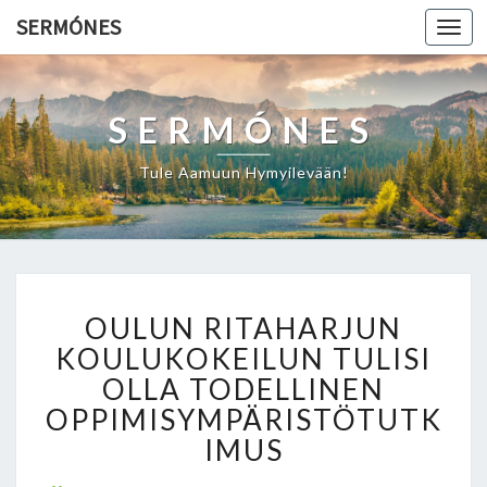
SERMÓNES
Togg
navi
SERMÓNES
Tule Aamuun Hymyilevään!
O
OULUN RITAHARJUN
U
L
KOULUKOKEILUN TULISI
U
OLLA TODELLINEN
N
OPPIMISYMPÄRISTÖTUTK
R
IMUS
I
T