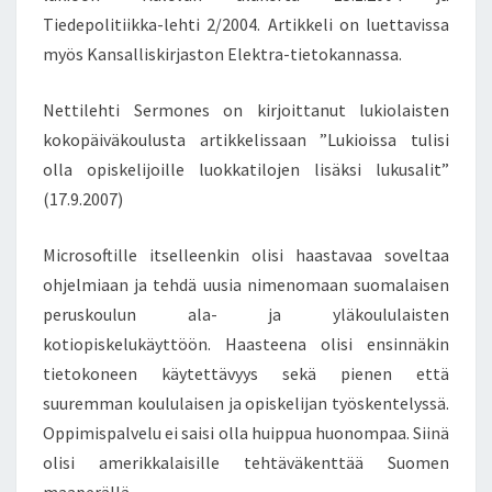
Tiedepolitiikka-lehti 2/2004. Artikkeli on luettavissa
myös Kansalliskirjaston Elektra-tietokannassa.
Nettilehti Sermones on kirjoittanut lukiolaisten
kokopäiväkoulusta artikkelissaan ”Lukioissa tulisi
olla opiskelijoille luokkatilojen lisäksi lukusalit”
(17.9.2007)
Microsoftille itselleenkin olisi haastavaa soveltaa
ohjelmiaan ja tehdä uusia nimenomaan suomalaisen
peruskoulun ala- ja yläkoululaisten
kotiopiskelukäyttöön. Haasteena olisi ensinnäkin
tietokoneen käytettävyys sekä pienen että
suuremman koululaisen ja opiskelijan työskentelyssä.
Oppimispalvelu ei saisi olla huippua huonompaa. Siinä
olisi amerikkalaisille tehtäväkenttää Suomen