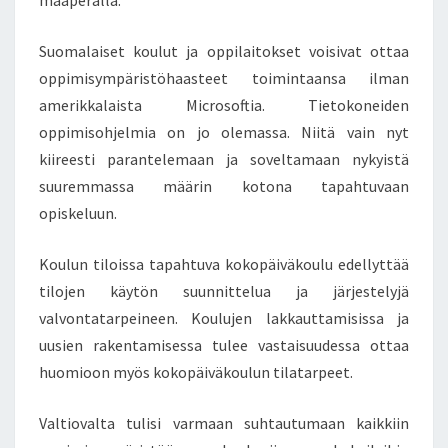
maaperällä.
Suomalaiset koulut ja oppilaitokset voisivat ottaa
oppimisympäristöhaasteet toimintaansa ilman
amerikkalaista Microsoftia. Tietokoneiden
oppimisohjelmia on jo olemassa. Niitä vain nyt
kiireesti parantelemaan ja soveltamaan nykyistä
suuremmassa määrin kotona tapahtuvaan
opiskeluun.
Koulun tiloissa tapahtuva kokopäiväkoulu edellyttää
tilojen käytön suunnittelua ja järjestelyjä
valvontatarpeineen. Koulujen lakkauttamisissa ja
uusien rakentamisessa tulee vastaisuudessa ottaa
huomioon myös kokopäiväkoulun tilatarpeet.
Valtiovalta tulisi varmaan suhtautumaan kaikkiin