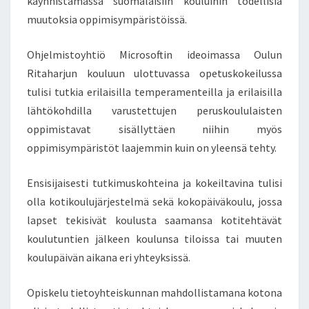
käynnistämässä suomalaisiin kouluihin todellisia
U
muutoksia oppimisympäristöissä.
L
I
Ohjelmistoyhtiö Microsoftin ideoimassa Oulun
S
Ritaharjun kouluun ulottuvassa opetuskokeilussa
I
O
tulisi tutkia erilaisilla temperamenteilla ja erilaisilla
L
lähtökohdilla varustettujen peruskoululaisten
L
oppimistavat sisällyttäen niihin myös
A
oppimisympäristöt laajemmin kuin on yleensä tehty.
T
O
D
Ensisijaisesti tutkimuskohteina ja kokeiltavina tulisi
E
olla kotikoulujärjestelmä sekä kokopäiväkoulu, jossa
L
lapset tekisivät koulusta saamansa kotitehtävät
L
koulutuntien jälkeen koulunsa tiloissa tai muuten
I
koulupäivän aikana eri yhteyksissä.
N
E
N
Opiskelu tietoyhteiskunnan mahdollistamana kotona
O