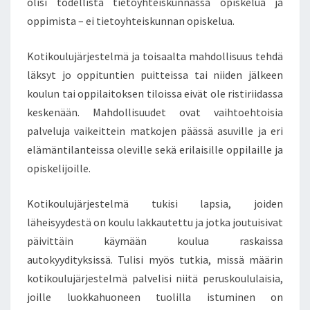
olisi todellista tietoyhteiskunnassa opiskelua ja
P
oppimista – ei tietoyhteiskunnan opiskelua.
P
I
M
Kotikoulujärjestelmä ja toisaalta mahdollisuus tehdä
I
läksyt jo oppituntien puitteissa tai niiden jälkeen
S
koulun tai oppilaitoksen tiloissa eivät ole ristiriidassa
Y
keskenään. Mahdollisuudet ovat vaihtoehtoisia
M
palveluja vaikeittein matkojen päässä asuville ja eri
P
Ä
elämäntilanteissa oleville sekä erilaisille oppilaille ja
R
opiskelijoille.
I
S
Kotikoulujärjestelmä tukisi lapsia, joiden
T
läheisyydestä on koulu lakkautettu ja jotka joutuisivat
Ö
T
päivittäin käymään koulua raskaissa
U
autokyydityksissä. Tulisi myös tutkia, missä määrin
T
kotikoulujärjestelmä palvelisi niitä peruskoululaisia,
K
joille luokkahuoneen tuolilla istuminen on
I