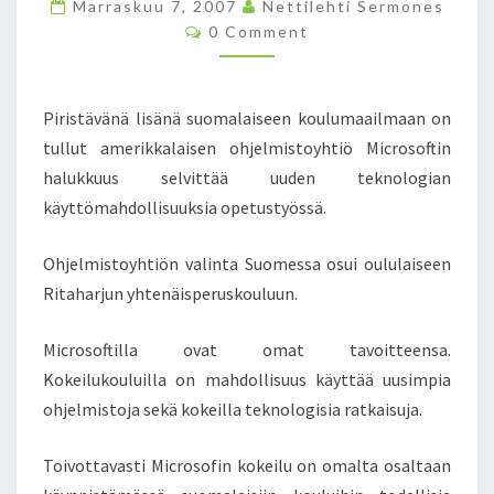
Marraskuu 7, 2007
A
Nettilehti Sermones
C
H
0 Comment
O
A
M
M
R
E
J
N
Piristävänä lisänä suomalaiseen koulumaailmaan on
T
U
S
tullut amerikkalaisen ohjelmistoyhtiö Microsoftin
N
halukkuus selvittää uuden teknologian
K
O
käyttömahdollisuuksia opetustyössä.
U
L
Ohjelmistoyhtiön valinta Suomessa osui oululaiseen
U
Ritaharjun yhtenäisperuskouluun.
K
O
K
Microsoftilla ovat omat tavoitteensa.
E
Kokeilukouluilla on mahdollisuus käyttää uusimpia
I
ohjelmistoja sekä kokeilla teknologisia ratkaisuja.
L
U
Toivottavasti Microsofin kokeilu on omalta osaltaan
N
T