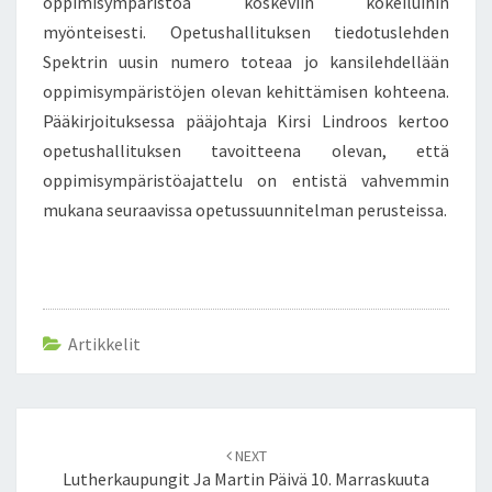
oppimisympäristöä koskeviin kokeiluihin
myönteisesti. Opetushallituksen tiedotuslehden
Spektrin uusin numero toteaa jo kansilehdellään
oppimisympäristöjen olevan kehittämisen kohteena.
Pääkirjoituksessa pääjohtaja Kirsi Lindroos kertoo
opetushallituksen tavoitteena olevan, että
oppimisympäristöajattelu on entistä vahvemmin
mukana seuraavissa opetussuunnitelman perusteissa.
Artikkelit
Post
NEXT
navigation
Lutherkaupungit Ja Martin Päivä 10. Marraskuuta