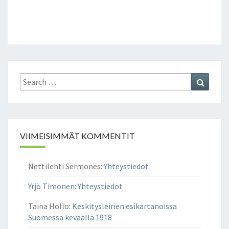
Search
Search
for:
VIIMEISIMMÄT KOMMENTIT
Nettilehti Sermones
:
Yhteystiedot
Yrjö Timonen
:
Yhteystiedot
Taina Hollo
:
Keskitysleirien esikartanoissa
Suomessa keväällä 1918