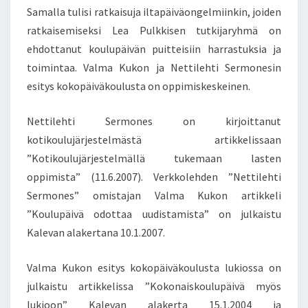
Samalla tulisi ratkaisuja iltapäiväongelmiinkin, joiden
ratkaisemiseksi Lea Pulkkisen tutkijaryhmä on
ehdottanut koulupäivän puitteisiin harrastuksia ja
toimintaa. Valma Kukon ja Nettilehti Sermonesin
esitys kokopäiväkoulusta on oppimiskeskeinen.
Nettilehti Sermones on kirjoittanut
kotikoulujärjestelmästä artikkelissaan
”Kotikoulujärjestelmällä tukemaan lasten
oppimista” (11.6.2007). Verkkolehden ”Nettilehti
Sermones” omistajan Valma Kukon artikkeli
”Koulupäivä odottaa uudistamista” on julkaistu
Kalevan alakertana 10.1.2007.
Valma Kukon esitys kokopäiväkoulusta lukiossa on
julkaistu artikkelissa ”Kokonaiskoulupäivä myös
lukioon” Kalevan alakerta 15.1.2004 ja