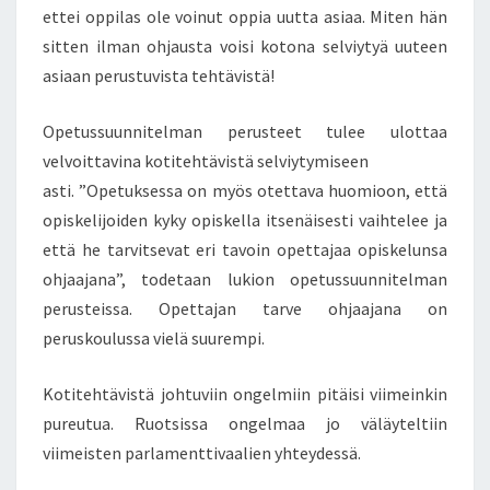
ettei oppilas ole voinut oppia uutta asiaa. Miten hän
sitten ilman ohjausta voisi kotona selviytyä uuteen
asiaan perustuvista tehtävistä!
Opetussuunnitelman perusteet tulee ulottaa
velvoittavina kotitehtävistä selviytymiseen
asti. ”Opetuksessa on myös otettava huomioon, että
opiskelijoiden kyky opiskella itsenäisesti vaihtelee ja
että he tarvitsevat eri tavoin opettajaa opiskelunsa
ohjaajana”, todetaan lukion opetussuunnitelman
perusteissa. Opettajan tarve ohjaajana on
peruskoulussa vielä suurempi.
Kotitehtävistä johtuviin ongelmiin pitäisi viimeinkin
pureutua. Ruotsissa ongelmaa jo väläyteltiin
viimeisten parlamenttivaalien yhteydessä.