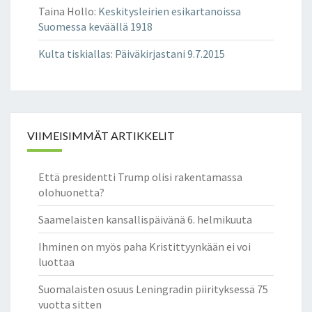
Taina Hollo
:
Keskitysleirien esikartanoissa
Suomessa keväällä 1918
Kulta tiskiallas
:
Päiväkirjastani 9.7.2015
VIIMEISIMMÄT ARTIKKELIT
Että presidentti Trump olisi rakentamassa
olohuonetta?
Saamelaisten kansallispäivänä 6. helmikuuta
Ihminen on myös paha Kristittyynkään ei voi
luottaa
Suomalaisten osuus Leningradin piirityksessä 75
vuotta sitten