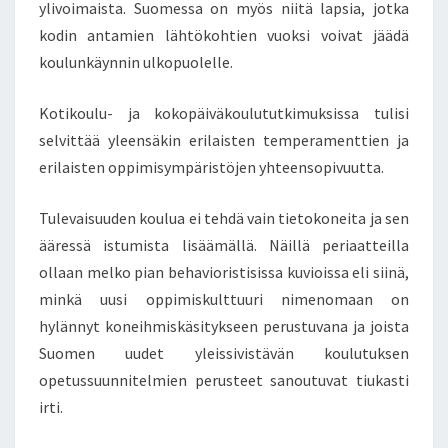
M
ylivoimaista. Suomessa on myös niitä lapsia, jotka
U
kodin antamien lähtökohtien vuoksi voivat jäädä
S
koulunkäynnin ulkopuolelle.
Kotikoulu- ja kokopäiväkoulututkimuksissa tulisi
selvittää yleensäkin erilaisten temperamenttien ja
erilaisten oppimisympäristöjen yhteensopivuutta.
Tulevaisuuden koulua ei tehdä vain tietokoneita ja sen
ääressä istumista lisäämällä. Näillä periaatteilla
ollaan melko pian behavioristisissa kuvioissa eli siinä,
minkä uusi oppimiskulttuuri nimenomaan on
hylännyt koneihmiskäsitykseen perustuvana ja joista
Suomen uudet yleissivistävän koulutuksen
opetussuunnitelmien perusteet sanoutuvat tiukasti
irti.