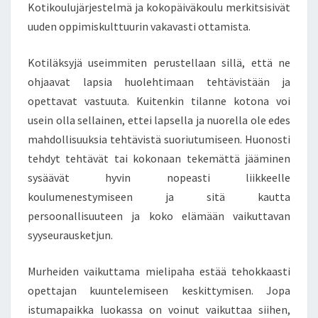
Kotikoulujärjestelmä ja kokopäiväkoulu merkitsisivät
uuden oppimiskulttuurin vakavasti ottamista.
Kotiläksyjä useimmiten perustellaan sillä, että ne
ohjaavat lapsia huolehtimaan tehtävistään ja
opettavat vastuuta. Kuitenkin tilanne kotona voi
usein olla sellainen, ettei lapsella ja nuorella ole edes
mahdollisuuksia tehtävistä suoriutumiseen. Huonosti
tehdyt tehtävät tai kokonaan tekemättä jääminen
sysäävät hyvin nopeasti liikkeelle
koulumenestymiseen ja sitä kautta
persoonallisuuteen ja koko elämään vaikuttavan
syyseurausketjun.
Murheiden vaikuttama mielipaha estää tehokkaasti
opettajan kuuntelemiseen keskittymisen. Jopa
istumapaikka luokassa on voinut vaikuttaa siihen,