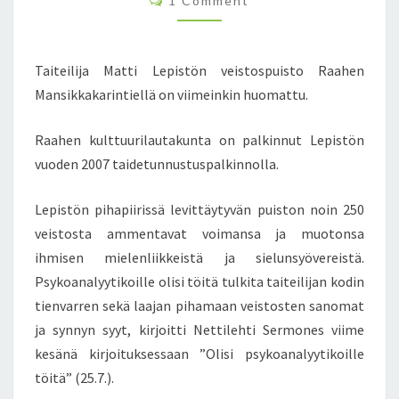
1 Comment
E
O
M
S
M
T
E
N
A
Taiteilija Matti Lepistön veistospuisto Raahen
T
A
S
Mansikkakarintiellä on viimeinkin huomattu.
L
K
Raahen kulttuurilautakunta on palkinnut Lepistön
A
I
vuoden 2007 taidetunnustuspalkinnolla.
S
I
Lepistön pihapiirissä levittäytyvän puiston noin 250
L
veistosta ammentavat voimansa ja muotonsa
Ö
ihmisen mielenliikkeistä ja sielunsyövereistä.
Y
T
Psykoanalyytikoille olisi töitä tulkita taiteilijan kodin
Y
tienvarren sekä laajan pihamaan veistosten sanomat
Ä
ja synnyn syyt, kirjoitti Nettilehti Sermones viime
A
kesänä kirjoituksessaan ”Olisi psykoanalyytikoille
L
töitä” (25.7.).
U
E