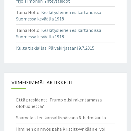
Yrjö Timonen
:
Yhteystiedot
Taina Hollo
:
Keskitysleirien esikartanoissa
Suomessa keväällä 1918
Taina Hollo
:
Keskitysleirien esikartanoissa
Suomessa keväällä 1918
Kulta tiskiallas
:
Päiväkirjastani 9.7.2015
VIIMEISIMMÄT ARTIKKELIT
Että presidentti Trump olisi rakentamassa
olohuonetta?
Saamelaisten kansallispäivänä 6. helmikuuta
Ihminen on myös paha Kristittyynkään ei voi