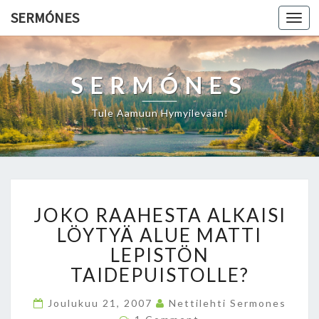
SERMÓNES
Togg
navi
SERMÓNES
Tule Aamuun Hymyilevään!
J
JOKO RAAHESTA ALKAISI
O
K
LÖYTYÄ ALUE MATTI
O
LEPISTÖN
R
TAIDEPUISTOLLE?
A
A
Joulukuu 21, 2007
Nettilehti Sermones
H
C