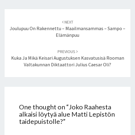
I
S
T
Post
NEXT
O
navigation
Joulupuu On Rakennettu – Maailmansammas – Sampo –
L
Elämänpuu
L
E
?
PREVIOUS
Kuka Ja Mikä Keisari Augustuksen Kasvatusisä Rooman
Valtakunnan Diktaattori Julius Caesar Oli?
One thought on “
Joko Raahesta
alkaisi löytyä alue Matti Lepistön
taidepuistolle?
”