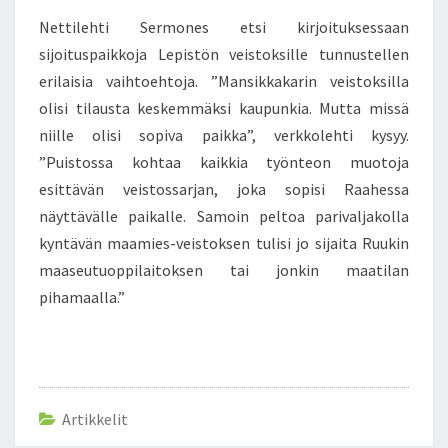
M
Nettilehti Sermones etsi kirjoituksessaan
A
sijoituspaikkoja Lepistön veistoksille tunnustellen
T
erilaisia vaihtoehtoja. ”Mansikkakarin veistoksilla
T
olisi tilausta keskemmäksi kaupunkia. Mutta missä
I
L
niille olisi sopiva paikka”, verkkolehti kysyy.
E
”Puistossa kohtaa kaikkia työnteon muotoja
P
esittävän veistossarjan, joka sopisi Raahessa
I
näyttävälle paikalle. Samoin peltoa parivaljakolla
S
T
kyntävän maamies-veistoksen tulisi jo sijaita Ruukin
Ö
maaseutuoppilaitoksen tai jonkin maatilan
N
pihamaalla.”
T
A
I
D
E
P
Artikkelit
U