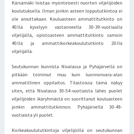
Kärsämäki loistaa myönteisesti nuorten viljelijöiden
V
koulutuksella. Ilman jonkin asteen loppututkintoa ei
I
ole ainuttakaan. Kouluasteen ammattitutkinto on
L
J
40:llä kyselyyn vastanneella 30-39-vuotiaalla
E
viljelijällä, opistoasteen ammattitutkinto samoin
L
40:llä ja ammattikorkeakoulututkinto 20:llä
I
viljelijällä.
J
Ö
I
Seutukunnan kunnista Nivalassa ja Pyhäjärvellä on
D
pitkään toiminut muu kuin luonnonvara-alan
E
ammatillinen oppilaitos. Tilastoissa tämä näkyy
N
siten, että Nivalassa 30-54-vuotiaista lähes puolet
P
I
viljelijöiden ikäryhmästä on suorittanut kouluasteen
T
jonkin ammattitutkinnon. Pyhäjärvellä 30-49-
Ä
vuotiaista yli puolet.
M
I
Korkeakoulututkintoja viljelijöillä on seutukunnan
N