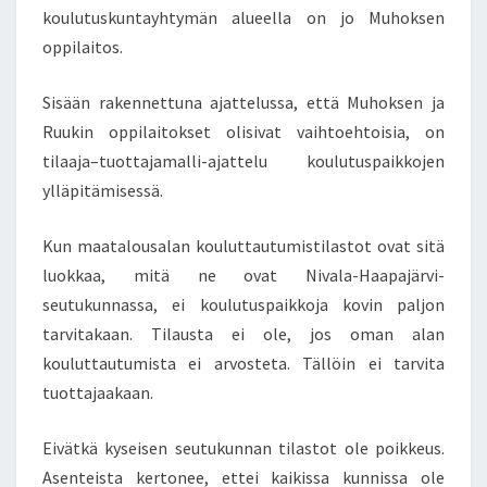
A
koulutuskuntayhtymän alueella on jo Muhoksen
L
oppilaitos.
E
N
A
Sisään rakennettuna ajattelussa, että Muhoksen ja
J
Ruukin oppilaitokset olisivat vaihtoehtoisia, on
A
tilaaja–tuottajamalli-ajattelu koulutuspaikkojen
M
ylläpitämisessä.
A
A
J
Kun maatalousalan kouluttautumistilastot ovat sitä
U
luokkaa, mitä ne ovat Nivala-Haapajärvi-
S
seutukunnassa, ei koulutuspaikkoja kovin paljon
S
tarvitakaan. Tilausta ei ole, jos oman alan
I
-
kouluttautumista ei arvosteta. Tällöin ei tarvita
N
tuottajaakaan.
I
M
Eivätkä kyseisen seutukunnan tilastot ole poikkeus.
I
Asenteista kertonee, ettei kaikissa kunnissa ole
S