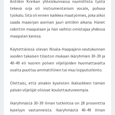
Antiikin Kreikan yhteiskunnassa ruumiillista työtä
U
tekevä orja oli instrumentarium vocale, puhuva
U
R
työkalu. Sitä oli ennen kaikkea maatyömies, joka alkoi
I
saada maaorjan aseman juuri antiikin aikana. Hänet
S
sidottiin maapalaan ja hän vaihtoi omistajaa yhdessä
I
maapalan kanssa.
V
I
S
Käytettävissä olevan Nivala-Haapajärvi-seutukunnan
T
vuoden takaisen tilaston mukaan ikäryhmien 30-39 ja
Y
40-49 eli nuoren polven viljelijöiden huomattavalta
S
osalta puuttuu ammatillinen tai muu loppututkinto.
K
E
S
Olettaisi, että ainakin kyseisten ikäluokkien tämän
K
päivän viljelijät olisivat kouluttautuneempia.
U
S
Ikäryhmästä 30-39 ilman tutkintoa on 28 prosenttia
T
kyselyyn vastanneista. Ikäryhmästä 40-49 ilman
E