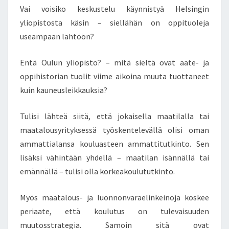
Vai voisiko keskustelu käynnistyä Helsingin
yliopistosta käsin – siellähän on oppituoleja
useampaan lähtöön?
Entä Oulun yliopisto? – mitä sieltä ovat aate- ja
oppihistorian tuolit viime aikoina muuta tuottaneet
kuin kauneusleikkauksia?
Tulisi lähteä siitä, että jokaisella maatilalla tai
maatalousyrityksessä työskentelevällä olisi oman
ammattialansa kouluasteen ammattitutkinto. Sen
lisäksi vähintään yhdellä – maatilan isännällä tai
emännällä – tulisi olla korkeakoulututkinto.
Myös maatalous- ja luonnonvaraelinkeinoja koskee
periaate, että koulutus on tulevaisuuden
muutosstrategia. Samoin sitä ovat