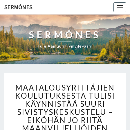
SERMÓNES
Togg
navi
SERMÓNES
Tule Aamuun Hymyilevään!
M
MAATALOUSYRITTÄJIEN
A
A
KOULUTUKSESTA TULISI
T
KÄYNNISTÄÄ SUURI
A
SIVISTYSKESKUSTELU –
L
EIKÖHÄN JO RIITÄ
O
U
MAANVILJELIJÖIDEN