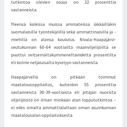
L
tutkintoa olevien osuus on 32 prosenttia
U
vastanneista.
–
E
Yleensä kaikissa muissa ammateissa iäkkäilläkin
I
suomalaisilla työntekijöillä sekä ammattinaisilla ja -
K
Ö
miehillä on alansa koulutus. Nivala-Haapajärvi-
H
seutukunnan 60-64 vuotiailta maanviljelijöiltä se
Ä
puuttui seitsemältäkymmeneltäviideltä prosentilta
N
eli kolme neljäsosalta kyselyyn vastanneista.
J
O
R
Haapajärvellä on pitkään toiminut
I
maatalousoppilaitos, kuitenkin 55 prosenttia
I
vastanneista 30-39-vuotiaista eli pitäjän nuorista
T
viljelijöistä on ilman minkään alan loppututkintoa –
Ä
ei edes omalta ammattialaltaan oman asuinkunnan
M
A
maatalousalan oppilaitoksesta.
A
N