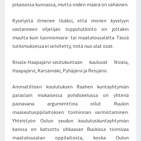
E
jokaisessa kunnassa, mutta niiden määrä on vähäinen.
N
I
Kyselystä ilmenee lisäksi, että monen kyselyyn
N
vastanneen viljelijän loppututkinto on joltakin
S
muulta kuin luonnonvara- tai maatalousalalta. Tässä
T
R
tutkimuksessa ei selvitetty, mitä nuo alat ovat.
U
M
Nivala-Haapajärvi-seutukuntaan kuuluvat Nivala,
E
Haapajärvi, Kärsämäki, Pyhäjärvi ja Reisjärvi.
N
T
Ammatillisen koulutuksen Raahen kuntayhtymän
A
R
paraslain mukaisessa pohdiskelussa on yhtenä
I
painavana argumenttina ollut Ruukin
U
maaseutuoppilaitoksen toiminnan varmistaminen.
M
Yhteistyön Oulun seudun koulutuskuntayhtymän
V
O
kanssa on katsottu uhkaavan Ruukissa toimivaa
C
maatalousalan oppilaitosta, koska Oulun