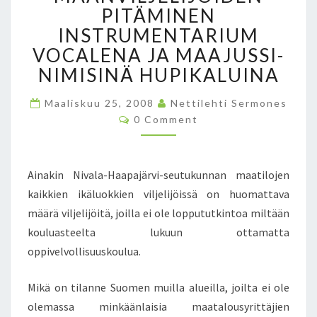
S
PITÄMINEN
Y
INSTRUMENTARIUM
R
VOCALENA JA MAAJUSSI-
I
T
NIMISINÄ HUPIKALUINA
T
Ä
Maaliskuu 25, 2008
Nettilehti Sermones
J
C
0 Comment
O
I
M
E
M
E
N
N
Ainakin Nivala-Haapajärvi-seutukunnan maatilojen
K
T
S
O
kaikkien ikäluokkien viljelijöissä on huomattava
U
määrä viljelijöitä, joilla ei ole loppututkintoa miltään
L
kouluasteelta lukuun ottamatta
U
oppivelvollisuuskoulua.
T
U
K
Mikä on tilanne Suomen muilla alueilla, joilta ei ole
S
olemassa minkäänlaisia maatalousyrittäjien
E