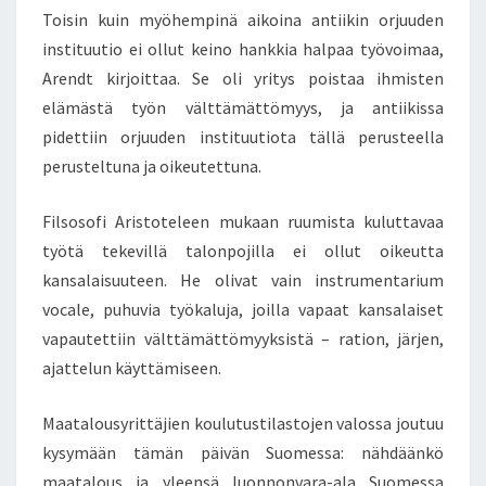
Toisin kuin myöhempinä aikoina antiikin orjuuden
instituutio ei ollut keino hankkia halpaa työvoimaa,
Arendt kirjoittaa. Se oli yritys poistaa ihmisten
elämästä työn välttämättömyys, ja antiikissa
pidettiin orjuuden instituutiota tällä perusteella
perusteltuna ja oikeutettuna.
Filsosofi Aristoteleen mukaan ruumista kuluttavaa
työtä tekevillä talonpojilla ei ollut oikeutta
kansalaisuuteen. He olivat vain instrumentarium
vocale, puhuvia työkaluja, joilla vapaat kansalaiset
vapautettiin välttämättömyyksistä – ration, järjen,
ajattelun käyttämiseen.
Maatalousyrittäjien koulutustilastojen valossa joutuu
kysymään tämän päivän Suomessa: nähdäänkö
maatalous ja yleensä luonnonvara-ala Suomessa