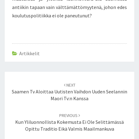
antiikin tapaan vain välttämättömyytenä, johon edes
koulutuspolitiikka ei ole paneutunut?
Artikkelit
Post
NEXT
navigation
Saamen Tv Aloittaa Uutisten Vaihdon Uuden Seelannin
Maori Tv:n Kanssa
PREVIOUS
Kun Yliluonnollista Kokemusta Ei Ole Selittämässä
Opittu Traditio Eikä Valmis Maailmankuva