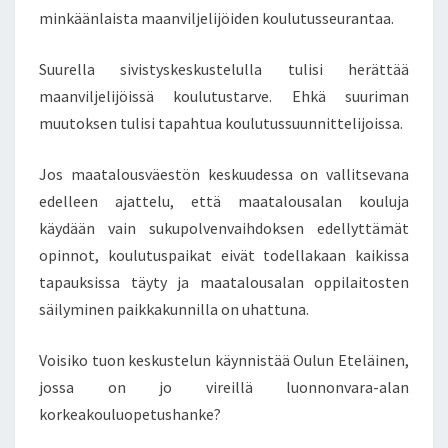
I
minkäänlaista maanviljelijöiden koulutusseurantaa.
N
Ä
Suurella sivistyskeskustelulla tulisi herättää
H
maanviljelijöissä koulutustarve. Ehkä suuriman
U
muutoksen tulisi tapahtua koulutussuunnittelijoissa.
P
I
K
Jos maatalousväestön keskuudessa on vallitsevana
A
edelleen ajattelu, että maatalousalan kouluja
L
käydään vain sukupolvenvaihdoksen edellyttämät
U
opinnot, koulutuspaikat eivät todellakaan kaikissa
I
N
tapauksissa täyty ja maatalousalan oppilaitosten
A
säilyminen paikkakunnilla on uhattuna.
Voisiko tuon keskustelun käynnistää Oulun Eteläinen,
jossa on jo vireillä luonnonvara-alan
korkeakouluopetushanke?