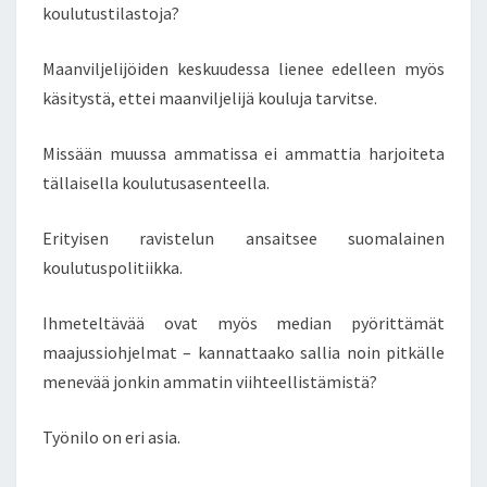
koulutustilastoja?
S
T
Maanviljelijöiden keskuudessa lienee edelleen myös
A
T
käsitystä, ettei maanviljelijä kouluja tarvitse.
U
L
Missään muussa ammatissa ei ammattia harjoiteta
I
tällaisella koulutusasenteella.
S
I
Erityisen ravistelun ansaitsee suomalainen
K
Ä
koulutuspolitiikka.
Y
N
Ihmeteltävää ovat myös median pyörittämät
N
maajussiohjelmat – kannattaako sallia noin pitkälle
I
menevää jonkin ammatin viihteellistämistä?
S
T
Ä
Työnilo on eri asia.
Ä
S