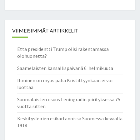
VIIMEISIMMÄT ARTIKKELIT
Että presidentti Trump olisi rakentamassa
olohuonetta?
Saamelaisten kansallispäivänä 6. helmikuuta
Ihminen on myös paha Kristittyynkään ei voi
luottaa
Suomalaisten osuus Leningradin piirityksessä 75
vuotta sitten
Keskitysleirien esikartanoissa Suomessa keväällä
1918