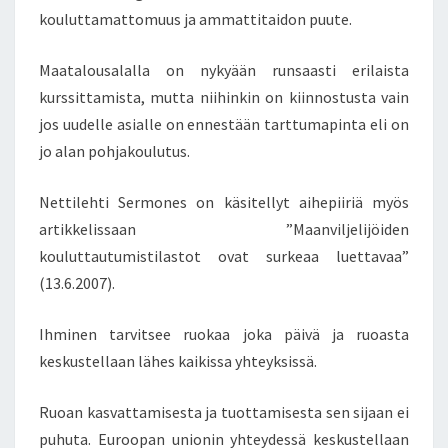
kouluttamattomuus ja ammattitaidon puute.
Maatalousalalla on nykyään runsaasti erilaista
kurssittamista, mutta niihinkin on kiinnostusta vain
jos uudelle asialle on ennestään tarttumapinta eli on
jo alan pohjakoulutus.
Nettilehti Sermones on käsitellyt aihepiiriä myös
artikkelissaan ”Maanviljelijöiden
kouluttautumistilastot ovat surkeaa luettavaa”
(13.6.2007).
Ihminen tarvitsee ruokaa joka päivä ja ruoasta
keskustellaan lähes kaikissa yhteyksissä.
Ruoan kasvattamisesta ja tuottamisesta sen sijaan ei
puhuta. Euroopan unionin yhteydessä keskustellaan