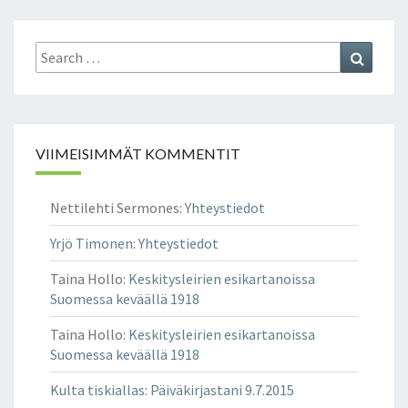
Search
Search
for:
VIIMEISIMMÄT KOMMENTIT
Nettilehti Sermones
:
Yhteystiedot
Yrjö Timonen
:
Yhteystiedot
Taina Hollo
:
Keskitysleirien esikartanoissa
Suomessa keväällä 1918
Taina Hollo
:
Keskitysleirien esikartanoissa
Suomessa keväällä 1918
Kulta tiskiallas
:
Päiväkirjastani 9.7.2015