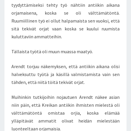
tyydyttämiseksi tehty työ nähtiin antiikin aikana
orjamaisena, koska se oli välttämätöntä.
Ruumiillinen työ ei ollut halpamaista sen vuoksi, että
sitä tekivät orjat vaan koska se kuului ruumista
kuluttaviin ammatteihin.
Tällaista työtä oli muun muassa maatyö.
Arendt torjuu näkemyksen, että antiikin aikana olisi
halveksuttu työtä ja käsillä valmistamista vain sen
tähden, että niitä töitä tekivät orjat.
Muihinkin tutkijoihin nojautuen Arendt näkee asian
niin päin, että Kreikan antiikin ihmisten mielestä oli
välttämätöntä omistaa orjia, koska elämää
ylläpitävät ammatit olivat heidän mielestään
luonteeltaan orjamaisia.