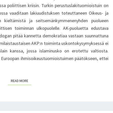
A
T
P
a poliittisen kriisin. Turkin perustuslakituomioistuin on
S
R
I
ossa vaaditaan lakiuudistuksen toteuttaneen Oikeus- ja
A
T
an kieltämistä ja seitsemänkymmenenyhden puolueen
A
Ä
H
iittisen toiminnan ulkopuolelle. AK-puoluetta edustava
I
E
Erdogan pitää kannetta demokratiaa vastaan suunnattuna
S
N
I
milaistaustaisen AKP:n toiminta uskontokysymyksessä ei
S
K
lain kanssa, jossa islaminusko on erotettu valtiosta.
E
Ö
 Euroopan ihmisoikeustuomioistuimen päätökseen, ettei
U
T
T
U
U
R
K
K
READ MORE
READ MORE
U
I
N
N
T
P
A
O
A
L