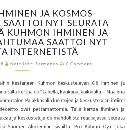
N
I
K
HMINEN JA KOSMOS-
I
U
T
SAATTOI NYT SEURATA
H
T
M
Ä KUHMON IHMINEN JA
I
O
AHTUMAA SAATTOI NYT
N
N
E
TA INTERNETISTÄ
I
N
H
C
T
M
08
Nettilehti Sermones
0 Comment
O
I
I
M
M
L
N
E
taihin kestäneen Kuhmon keskustelevan XIII Ihminen ja
N
A
E
T
tällä kertaa oli ”Lähellä, kaukana, kaikkialla – Maailma
N
N
S
N
uhmotalon Pajakkasalin luentojen ja keskustelujen intiimi
J
E
A
ekeitto ovat pettämättömiä. Tällä kertaa Ihminen ja
O
K
sia ja keskusteluja oli mahdollista reaaliajassa seurata
T
O
pääsi Suomen Akatemian sivuilta. Pro Kuhmo Oy:n joka
T
S