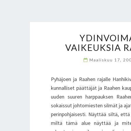
YDINVOIM
VAIKEUKSIA 
Maaliskuu 17, 20
Pyhäjoen ja Raahen rajalle Hanhiki
kunnalliset päättäjät ja Raahen kau
uuden suuren harppauksen Raahen
sokaissut johtomiesten silmät ja ajat
perinpohjaisesti. Näyttää siltä, että
miltä tämä alue näyttää ja miten