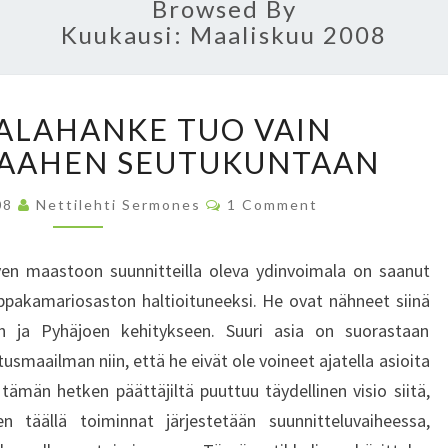
Browsed By
Kuukausi: Maaliskuu 2008
Y
ALAHANKE TUO VAIN
D
RAAHEN SEUTUKUNTAAN
I
N
C
V
08
Nettilehti Sermones
1 Comment
O
O
M
M
I
E
ven maastoon suunnitteilla oleva ydinvoimala on saanut
N
M
T
ppakamariosaston haltioituneeksi. He ovat nähneet siinä
A
S
 ja Pyhäjoen kehitykseen. Suuri asia on suorastaan
L
A
usmaailman niin, että he eivät ole voineet ajatella asioita
H
 tämän hetken päättäjiltä puuttuu täydellinen visio siitä,
A
 täällä toiminnat järjestetään suunnitteluvaiheessa,
N