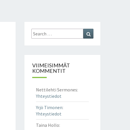
Search
Search
for:
VIIMEISIMMÄT
KOMMENTIT
Nettilehti Sermones
:
Yhteystiedot
Yrjö Timonen
:
Yhteystiedot
Taina Hollo
: