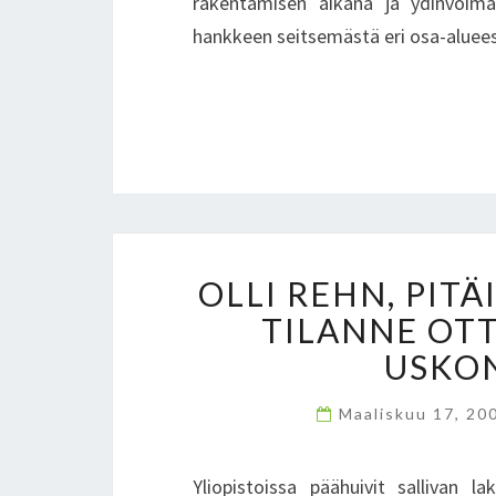
rakentamisen aikana ja ydinvoimal
hankkeen seitsemästä eri osa-aluee
OLLI REHN, PITÄ
TILANNE OTT
USKO
Maaliskuu 17, 20
Yliopistoissa päähuivit sallivan 