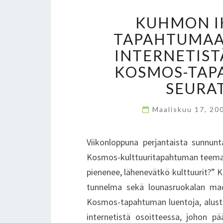
KUHMON I
TAPAHTUMAA 
INTERNETIST
KOSMOS-TAP
SEURA
Maaliskuu 17, 20
Viikonloppuna perjantaista sunnun
Kosmos-kulttuuritapahtuman teemana 
pienenee, lähenevätkö kulttuurit?” K
tunnelma sekä lounasruokalan mad
Kosmos-tapahtuman luentoja, alustuk
internetistä osoitteessa, johon 