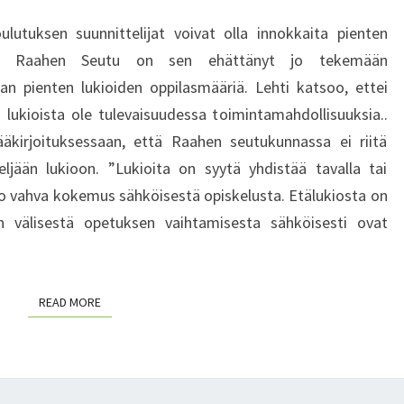
T
L
M
S
T
E
oulutuksen suunnittelijat voivat olla innokkaita pienten
U
N
K
O
T
K
slehti Raahen Seutu on sen ehättänyt jo tekemään
O
S
I
I
n pienten lukioiden oppilasmääriä. Lehti katsoo, ettei
N
N
O
N
Y
lukioista ole tulevaisuudessa toimintamahdollisuuksia..
I
O
T
ääkirjoituksessaan, että Raahen seutukunnassa ei riitä
D
L
S
ljään lukioon. ”Lukioita on syytä yhdistää tavalla tai
E
L
E
N
n jo vahva kokemus sähköisestä opiskelusta. Etälukiosta on
I
U
T
 välisestä opetuksen vaihtamisesta sähköisesti ovat
S
R
U
E
A
L
M
T
I
M
A
READ MORE
READ MORE
S
I
I
I
N
N
E
?
T
S
E
I