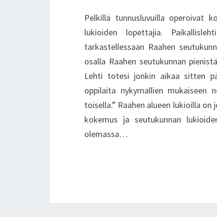
Pelkillä tunnusluvuilla operoivat k
lukioiden lopettajia. Paikalli
tarkastellessaan Raahen seutukunna
osalla Raahen seutukunnan pienistä 
Lehti totesi jonkin aikaa sitten p
oppilaita nykymallien mukaiseen ne
toisella.” Raahen alueen lukioilla o
kokemus ja seutukunnan lukioiden
olemassa…