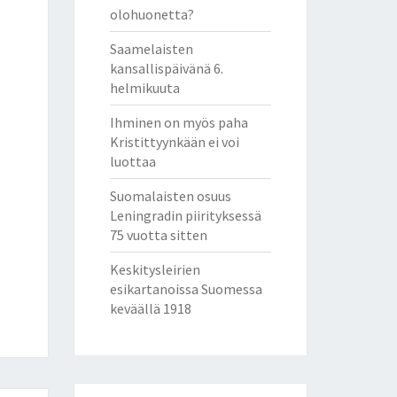
olohuonetta?
Saamelaisten
kansallispäivänä 6.
helmikuuta
Ihminen on myös paha
Kristittyynkään ei voi
luottaa
Suomalaisten osuus
Leningradin piirityksessä
75 vuotta sitten
Keskitysleirien
esikartanoissa Suomessa
keväällä 1918