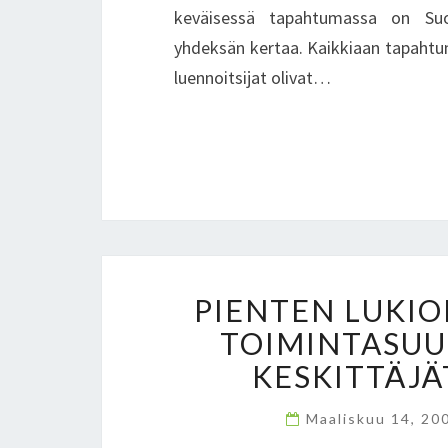
keväisessä tapahtumassa on Suo
yhdeksän kertaa. Kaikkiaan tapahtu
luennoitsijat olivat…
PIENTEN LUKIOI
TOIMINTASUU
KESKITTÄJÄ
Maaliskuu 14, 20