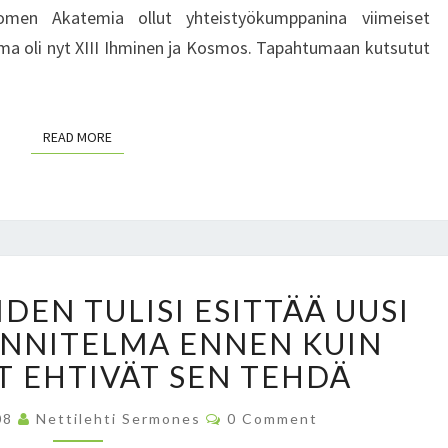
men Akatemia ollut yhteistyökumppanina viimeiset
A
M
A
ma oli nyt XIII Ihminen ja Kosmos. Tapahtumaan kutsutut
O
V
S
A
-
K
T
READ MORE
READ MORE
A
A
V
P
A
A
M
H
M
T
I
U
P
N
M
DEN TULISI ESITTÄÄ UUSI
I
–
A
NNITELMA ENNEN KUIN
E
S
A
N
T EHTIVÄT SEN TEHDÄ
I
S
T
I
A
E
C
08
Nettilehti Sermones
0 Comment
S
A
O
N
U
M