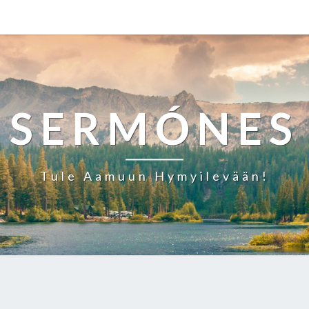
SERMÓNES
Tule Aamuun Hymyilevään!