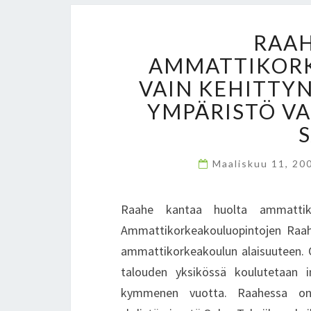
RAAH
AMMATTIKORK
VAIN KEHITTY
YMPÄRISTÖ V
Maaliskuu 11, 20
Raahe kantaa huolta ammattikor
Ammattikorkeakouluopintojen Raah
ammattikorkeakoulun alaisuuteen. 
talouden yksikössä koulutetaan i
kymmenen vuotta. Raahessa on 