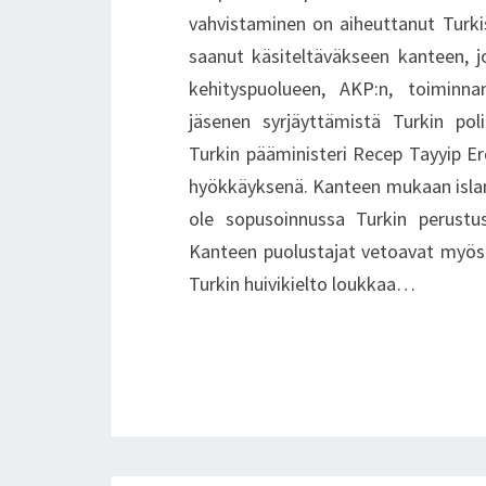
vahvistaminen on aiheuttanut Turkiss
saanut käsiteltäväkseen kanteen, j
kehityspuolueen, AKP:n, toiminn
jäsenen syrjäyttämistä Turkin pol
Turkin pääministeri Recep Tayyip 
hyökkäyksenä. Kanteen mukaan isla
ole sopusoinnussa Turkin perustus
Kanteen puolustajat vetoavat myös
Turkin huivikielto loukkaa…