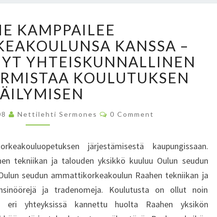
R
T
N
R
T
E
E KAMPPAILEE
A
Ä
T
EAKOULUNSA KANSSA –
A
Ä
I
H
U
NYT YHTEISKUNNALLINEN
S
E
U
T
ARMISTAA KOULUTUKSEN
K
S
Ä
SÄILYMISEN
A
I
K
M
T
U
C
P
08
Nettilehti Sermones
0 Comment
O
O
H
P
M
I
M
M
A
M
E
keakouluopetuksen järjestämisestä kaupungissaan.
O
N
I
I
T
N
en tekniikan ja talouden yksikkö kuuluu Oulun seudun
L
S
N
I
Oulun seudun ammattikorkeakoulun Raahen tekniikan ja
E
T
H
E
A
nsinöörejä ja tradenomeja. Koulutusta on ollut noin
M
A
S
eri yhteyksissä kannettu huolta Raahen yksikön
I
M
U